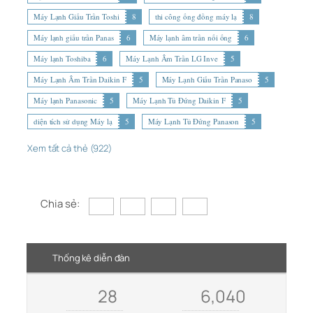
Máy Lạnh Giấu Trần Toshi
8
thi công ống đồng máy lạ
8
Máy lạnh giấu trần Panas
6
Máy lạnh âm trần nối ống
6
Máy lạnh Toshiba
6
Máy Lạnh Âm Trần LG Inve
5
Máy Lạnh Âm Trần Daikin F
5
Máy Lạnh Giấu Trần Panaso
5
Máy lạnh Panasonic
5
Máy Lạnh Tủ Đứng Daikin F
5
diện tích sử dụng Máy lạ
5
Máy Lạnh Tủ Đứng Panason
5
Xem tất cả thẻ (922)
Chia sẻ:
Thống kê diễn đàn
28
6,040