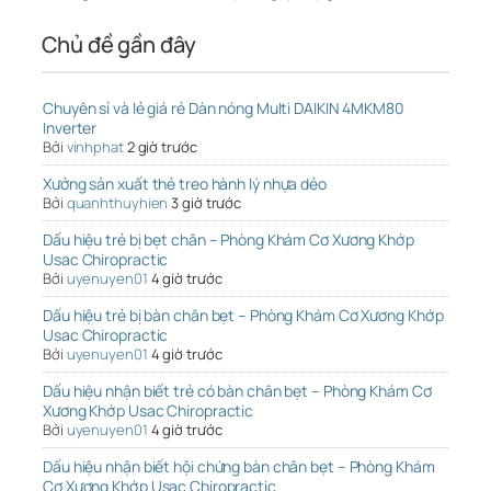
Chủ đề gần đây
Chuyên sỉ và lẻ giá rẻ Dàn nóng Multi DAIKIN 4MKM80
Inverter
Bởi
vinhphat
2 giờ trước
Xưởng sản xuất thẻ treo hành lý nhựa dẻo
Bởi
quanhthuyhien
3 giờ trước
Dấu hiệu trẻ bị bẹt chân – Phòng Khám Cơ Xương Khớp
Usac Chiropractic
Bởi
uyenuyen01
4 giờ trước
Dấu hiệu trẻ bị bàn chân bẹt – Phòng Khám Cơ Xương Khớp
Usac Chiropractic
Bởi
uyenuyen01
4 giờ trước
Dấu hiệu nhận biết trẻ có bàn chân bẹt – Phòng Khám Cơ
Xương Khớp Usac Chiropractic
Bởi
uyenuyen01
4 giờ trước
Dấu hiệu nhận biết hội chứng bàn chân bẹt – Phòng Khám
Cơ Xương Khớp Usac Chiropractic