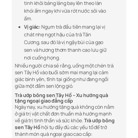
tinh khôi bảng lảng bay lên theo làn
khói ấm ngay khi vừa rót nước sôi vào
ấm.
Vị giác:
Ngụm trà đầu tiên mang lại vị
chát nhẹ ngọt hậu của trà Tân
Cương, sau đó là vị ngậy bùi của gạo
sen và hương thơm thanh cao lưu giữ
nơi cuống họng.
Nhiều người chia sẻ rằng, uống một chén trà
sen Tây Hồ vào buổi sớm mai mang lại cảm
giác bình yên, tĩnh tại giống như đang ngồi
giữa một đầm sen lộng gió.
Trà ướp bông sen Tây Hồ – Xu hướng quà
tặng ngoại giao đẳng cấp
Ngày nay, xu hướng tặng quà không còn nằm
ở giá trị vật chất đơn thuần mà hướng mạnh
về giá trị tinh thần và sức khỏe.
Trà ướp bông
sen Tây Hồ
hội tụ đầy đủ các yếu tố để trở
thành món quà ngoại giao cao cấp: