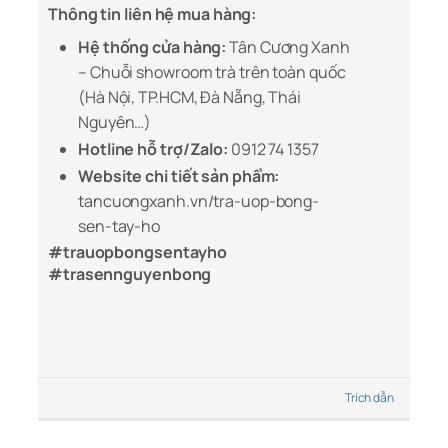
Thông tin liên hệ mua hàng:
Hệ thống cửa hàng:
Tân Cương Xanh
– Chuỗi showroom trà trên toàn quốc
(Hà Nội, TP.HCM, Đà Nẵng, Thái
Nguyên…)
Hotline hỗ trợ/Zalo:
0912 74 1357
Website chi tiết sản phẩm:
tancuongxanh.vn/tra-uop-bong-
sen-tay-ho
#trauopbongsentayho
#trasennguyenbong
Trích dẫn