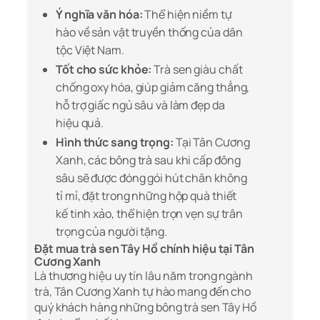
Ý nghĩa văn hóa:
Thể hiện niềm tự
hào về sản vật truyền thống của dân
tộc Việt Nam.
Tốt cho sức khỏe:
Trà sen giàu chất
chống oxy hóa, giúp giảm căng thẳng,
hỗ trợ giấc ngủ sâu và làm đẹp da
hiệu quả.
Hình thức sang trọng:
Tại Tân Cương
Xanh, các bông trà sau khi cấp đông
sâu sẽ được đóng gói hút chân không
tỉ mỉ, đặt trong những hộp quà thiết
kế tinh xảo, thể hiện trọn vẹn sự trân
trọng của người tặng.
Đặt mua trà sen Tây Hồ chính hiệu tại Tân
Cương Xanh
Là thương hiệu uy tín lâu năm trong ngành
trà, Tân Cương Xanh tự hào mang đến cho
quý khách hàng những bông trà sen Tây Hồ