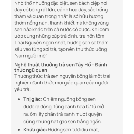
Nhờ thổ nhưỡng đặc biệt, sen bách diệp nơi
đây có bông rất lớn, cánh hoa dày, sắc hồng
thắm và quan trọng nhất là sở hữu hương
thơm nồng nàn, thanh khiết mà không vùng
sen nào khác trên cả nước có được. Khi đem
ướp cùng những búp trà đinh, trà nõn tôm
Thái Nguyên ngon nhất, hương sen sẽ thấm
sâu vào từng sợi trà, tạo nên thứ thức uống
“vạn người mê”.
Nghệ thuật thưởng trà sen Tây Hồ – Đánh
thức ngũ quan
Thưởng thức trà sen nguyên bông là một trải
nghiệm đánh thức mọi giác quan của người
yêu trà:
Thị giác:
Chiêm ngưỡng bông sen
được rã đông, từng cánh hoa từ từ mở
ra, ôm lấy phần trà xanh mướt quyện
cùng những hạt gạo sen trắng ngần.
Khứu giác:
Hương sen tươi dịu mát,