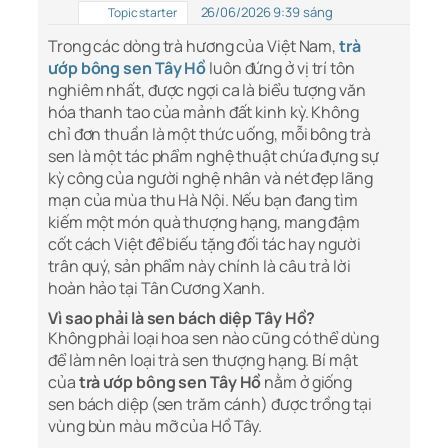
26/06/2026 9:39 sáng
Topic starter
Trong các dòng trà hương của Việt Nam,
trà
ướp bông sen Tây Hồ
luôn đứng ở vị trí tôn
nghiêm nhất, được ngợi ca là biểu tượng văn
hóa thanh tao của mảnh đất kinh kỳ. Không
chỉ đơn thuần là một thức uống, mỗi bông trà
sen là một tác phẩm nghệ thuật chứa đựng sự
kỳ công của người nghệ nhân và nét đẹp lãng
mạn của mùa thu Hà Nội. Nếu bạn đang tìm
kiếm một món quà thượng hạng, mang đậm
cốt cách Việt để biếu tặng đối tác hay người
trân quý, sản phẩm này chính là câu trả lời
hoàn hảo tại Tân Cương Xanh.
Vì sao phải là sen bách diệp Tây Hồ?
Không phải loại hoa sen nào cũng có thể dùng
để làm nên loại trà sen thượng hạng. Bí mật
của
trà ướp bông sen Tây Hồ
nằm ở giống
sen bách diệp (sen trăm cánh) được trồng tại
vùng bùn màu mỡ của Hồ Tây.