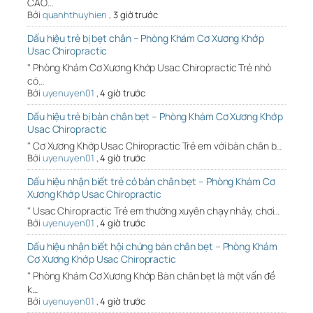
CAO…
Bởi
quanhthuyhien
,
3 giờ trước
Dấu hiệu trẻ bị bẹt chân – Phòng Khám Cơ Xương Khớp
Usac Chiropractic
" Phòng Khám Cơ Xương Khớp Usac Chiropractic Trẻ nhỏ
có…
Bởi
uyenuyen01
,
4 giờ trước
Dấu hiệu trẻ bị bàn chân bẹt – Phòng Khám Cơ Xương Khớp
Usac Chiropractic
" Cơ Xương Khớp Usac Chiropractic Trẻ em với bàn chân b…
Bởi
uyenuyen01
,
4 giờ trước
Dấu hiệu nhận biết trẻ có bàn chân bẹt – Phòng Khám Cơ
Xương Khớp Usac Chiropractic
" Usac Chiropractic Trẻ em thường xuyên chạy nhảy, chơi…
Bởi
uyenuyen01
,
4 giờ trước
Dấu hiệu nhận biết hội chứng bàn chân bẹt – Phòng Khám
Cơ Xương Khớp Usac Chiropractic
" Phòng Khám Cơ Xương Khớp Bàn chân bẹt là một vấn đề
k…
Bởi
uyenuyen01
,
4 giờ trước