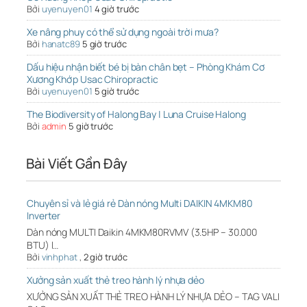
Bởi
uyenuyen01
4 giờ trước
Xe nâng phuy có thể sử dụng ngoài trời mưa?
Bởi
hanatc89
5 giờ trước
Dấu hiệu nhận biết bé bị bàn chân bẹt – Phòng Khám Cơ
Xương Khớp Usac Chiropractic
Bởi
uyenuyen01
5 giờ trước
The Biodiversity of Halong Bay | Luna Cruise Halong
Bởi
admin
5 giờ trước
Bài Viết Gần Đây
Chuyên sỉ và lẻ giá rẻ Dàn nóng Multi DAIKIN 4MKM80
Inverter
Dàn nóng MULTI Daikin 4MKM80RVMV (3.5HP – 30.000
BTU) l…
Bởi
vinhphat
,
2 giờ trước
Xưởng sản xuất thẻ treo hành lý nhựa dẻo
XƯỞNG SẢN XUẤT THẺ TREO HÀNH LÝ NHỰA DẺO – TAG VALI