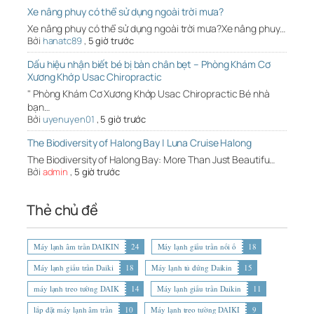
Xe nâng phuy có thể sử dụng ngoài trời mưa?
Xe nâng phuy có thể sử dụng ngoài trời mưa?Xe nâng phuy…
Bởi
hanatc89
,
5 giờ trước
Dấu hiệu nhận biết bé bị bàn chân bẹt – Phòng Khám Cơ
Xương Khớp Usac Chiropractic
" Phòng Khám Cơ Xương Khớp Usac Chiropractic Bé nhà
bạn…
Bởi
uyenuyen01
,
5 giờ trước
The Biodiversity of Halong Bay | Luna Cruise Halong
The Biodiversity of Halong Bay: More Than Just Beautifu…
Bởi
admin
,
5 giờ trước
Thẻ chủ đề
Máy lạnh âm trần DAIKIN
24
Máy lạnh giấu trần nối ố
18
Máy lạnh giấu trần Daiki
18
Máy lạnh tủ đứng Daikin
15
máy lạnh treo tường DAIK
14
Máy lạnh giấu trần Daikin
11
lắp đặt máy lạnh âm trần
10
Máy lạnh treo tường DAIKI
9