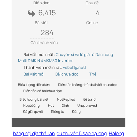
Diễn đàn
Chủ đề
6,415
4
Bài viết
Online
284
Các thành viên
Bài viết mới nhất:
Chuyên sỉ và lẻ giá rẻ Dàn nóng
Multi DAIKIN 4MKM80 Inverter
Thành viên mới nhất:
vsbet1jpnet1
Bài viết mới
Bài chưa đọc
Thẻ
Biểu tượng diễn đàn:
Diễn đàn không chứa bài viết chưa đọc
Diễn đàn có bài chưa đọc
Biểu tượng bài viết:
Not Replied
Đã trả lời
Hoạt động
Hot
Dính
Unapproved
Đã giải quyết
Riêng tư
Đóng
hàng nội địa thái lan
,
du thuyền 5 sao hạ long
,
Halong