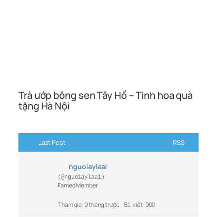
Trà ướp bông sen Tây Hồ – Tinh hoa quà
tặng Hà Nội
Last Post
RSS
nguoiaylaai
(@nguoiaylaai)
Famed Member
Tham gia: 9 tháng trước
Bài viết: 900