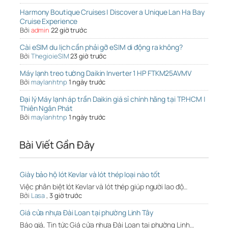
Harmony Boutique Cruises | Discover a Unique Lan Ha Bay
Cruise Experience
Bởi
admin
22 giờ trước
Cài eSIM du lịch cần phải gỡ eSIM di động ra không?
Bởi
ThegioieSIM
23 giờ trước
Máy lạnh treo tường Daikin Inverter 1 HP FTKM25AVMV
Bởi
maylanhtnp
1 ngày trước
Đại lý Máy lạnh áp trần Daikin giá sỉ chính hãng tại TP.HCM |
Thiên Ngân Phát
Bởi
maylanhtnp
1 ngày trước
Bài Viết Gần Đây
Giày bảo hộ lót Kevlar và lót thép loại nào tốt
Việc phân biệt lót Kevlar và lót thép giúp người lao độ…
Bởi
Lasa
,
3 giờ trước
Giá cửa nhựa Đài Loan tại phường Linh Tây
Báo giá, Tin tức Giá cửa nhựa Đài Loan tại phường Linh…