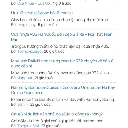
Bởi
Cua Nhua – Cua Go
,
4 giờ trước
Ưu điểm của giày bảo hộ đế cao su
Giày bảo hộ đế cao su là lựa chọn lý tưởng cho môi trườ…
Bởi
thegioigay
,
5 giờ trước
Cửa Nhựa ABS Hàn Quốc Bền Đẹp Giá Rẻ – Nội Thất Hiện
Đại
Trong xu hướng thiết kế nội thất hiện đại, cửa nhựa ABS…
Bởi
Tuongvicuago
,
20 giờ trước
Máy lạnh DAIKIN treo tường Inverter R32 chuyên về bán lẻ –
cung cấp rẻ
Máy lạnh treo tường DAIKIN Inverter dùng gas R32 là lựa…
Bởi
vinhphat
,
21 giờ trước
Harmony Boutique Cruises | Discover a Unique Lan Ha Bay
Cruise Experience
Experience the beauty of Lan Ha Bay with Harmony Boutiq…
Bởi
admin
,
22 giờ trước
Cài eSIM du lịch cần phải gỡ eSIM di động ra không?
Cài eSIM du lịch là giải pháp giúp kết nối Internet nha…
Bởi
ThegioieSIM
,
23 giờ trước