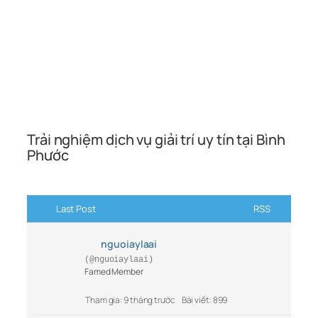
Trải nghiệm dịch vụ giải trí uy tín tại Bình
Phước
Last Post
RSS
nguoiaylaai
(@nguoiaylaai)
Famed Member
Tham gia: 9 tháng trước
Bài viết: 899