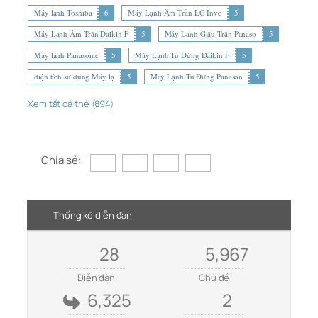
Máy lạnh Toshiba
6
Máy Lạnh Âm Trần LG Inve
5
Máy Lạnh Âm Trần Daikin F
5
Máy Lạnh Giấu Trần Panaso
5
Máy lạnh Panasonic
5
Máy Lạnh Tủ Đứng Daikin F
5
diện tích sử dụng Máy lạ
5
Máy Lạnh Tủ Đứng Panason
5
Xem tất cả thẻ (894)
Chia sẻ:
Thống kê diễn đàn
28
5,967
Diễn đàn
Chủ đề
6,325
2