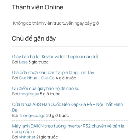
Thành viên Online
Không có thành viên trực tuyến ngay bây giờ
Chủ đề gần đây
Giày bảo hộ lót Kevlar và lót thép loại nào tốt
Bởi
Lasa
3 giờ trước
Giá cửa nhựa Đài Loan tại phường Linh Tây
Bởi
Cua Nhua – Cua Go
4 giờ trước
Ưu điểm của giày bảo hộ đế cao su
Bởi
thegioigay
5 giờ trước
Cửa Nhựa ABS Hàn Quốc Bền Đẹp Giá Rẻ – Nội Thất Hiện
Đại
Bởi
Tuongvicuago
20 giờ trước
Máy lạnh DAIKIN treo tường Inverter R32 chuyên về bán lẻ –
cung cấp rẻ
Bởi
vinhphat
21 giờ trước