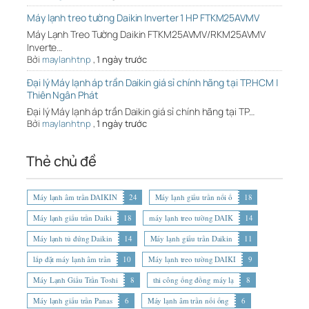
Máy lạnh treo tường Daikin Inverter 1 HP FTKM25AVMV
Máy Lạnh Treo Tường Daikin FTKM25AVMV/RKM25AVMV
Inverte…
Bởi
maylanhtnp
,
1 ngày trước
Đại lý Máy lạnh áp trần Daikin giá sỉ chính hãng tại TP.HCM |
Thiên Ngân Phát
Đại lý Máy lạnh áp trần Daikin giá sỉ chính hãng tại TP…
Bởi
maylanhtnp
,
1 ngày trước
Thẻ chủ đề
Máy lạnh âm trần DAIKIN
24
Máy lạnh giấu trần nối ố
18
Máy lạnh giấu trần Daiki
18
máy lạnh treo tường DAIK
14
Máy lạnh tủ đứng Daikin
14
Máy lạnh giấu trần Daikin
11
lắp đặt máy lạnh âm trần
10
Máy lạnh treo tường DAIKI
9
Máy Lạnh Giấu Trần Toshi
8
thi công ống đồng máy lạ
8
Máy lạnh giấu trần Panas
6
Máy lạnh âm trần nối ống
6