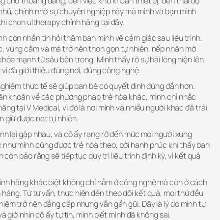
g chờ thoáng đãng, đến việc khử khuẩn thiết bị, đến thái độ
ự nhủ, chính nhờ sự chuyên nghiệp này mà mình và bạn mình
hi chọn ultherapy chính hãng tại đây.
h còn nhắn tin hỏi thăm bạn mình về cảm giác sau liệu trình.
, vùng cằm và má trở nên thon gọn tự nhiên, nếp nhăn mờ
khỏe mạnh từ sâu bên trong. Mình thấy rõ sự hài lòng hiện lên
 vì đã giới thiệu đúng nơi, đúng công nghệ.
 nghiệm thực tế sẽ giúp bạn bè có quyết định đúng đắn hơn.
 băn khoăn về các phương pháp trẻ hóa khác, mình chỉ nhắc
ng tại V Medical, vì đó là nơi mình và nhiều người khác đã trải
n giữ được nét tự nhiên.
ình lại gặp nhau, và cô ấy rạng rỡ đến mức mọi người xung
 như mình cũng được trẻ hóa theo, bởi hạnh phúc khi thấy bạn
 còn bảo rằng sẽ tiếp tục duy trì liệu trình định kỳ, vì kết quả
hính hãng khác biệt không chỉ nằm ở công nghệ mà còn ở cách
àng. Từ tư vấn, thực hiện đến theo dõi kết quả, mọi thứ đều
hiệm trở nên đẳng cấp nhưng vẫn gần gũi. Đây là lý do mình tự
và giờ nhìn cô ấy tự tin, mình biết mình đã không sai.