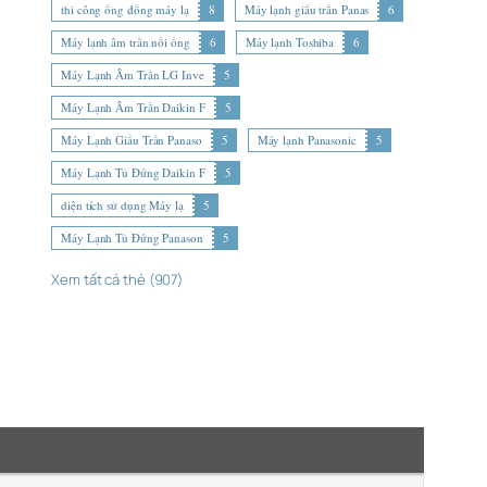
thi công ống đồng máy lạ
8
Máy lạnh giấu trần Panas
6
Máy lạnh âm trần nối ống
6
Máy lạnh Toshiba
6
Máy Lạnh Âm Trần LG Inve
5
Máy Lạnh Âm Trần Daikin F
5
Máy Lạnh Giấu Trần Panaso
5
Máy lạnh Panasonic
5
Máy Lạnh Tủ Đứng Daikin F
5
diện tích sử dụng Máy lạ
5
Máy Lạnh Tủ Đứng Panason
5
Xem tất cả thẻ (907)