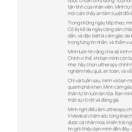
được chuẩn bị kỹ lưỡng: từ phòn
tận tình của nhân viên. Mình t
mới cảm thấy an tâm tuyệt đối k
Trong những ngày tiếp theo, mìn
Cô ấy kể da ngày càng săn chắc
dần, và đặc biệt là cảm giác da 
trong từng tin nhắn, và thầm vui
Mình luôn tin rằng chia sẻ kinh
Chính vì thế, khi bạn mình còn
nhẹ: hãy chọn ultherapy chính hã
nghiệm hiệu quả, an toàn, và vẫ
Chỉ vài tuần sau, mình và bạn m
quanh phải khen. Mình cảm giác
thân tự tin luôn lan tỏa. Bạn mình
thật sự rõ rệt và đáng giá.
Mình nghĩ điều làm ultherapy c
V Medical chăm sóc từng khách h
được cá nhân hóa, khiến trải ng
tin giới thiệu bạn mình đến đây, 