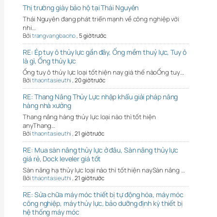
Thị trường giày bảo hộ tại Thái Nguyên
Thái Nguyên đang phát triển mạnh về công nghiệp với
nhi…
Bởi
trangvangbaoho
,
5 giờ trước
RE: Ép tuy ô thủy lực gần đây, Ống mềm thuỷ lực, Tuy ô
là gì, Ống thủy lực
Ống tuy ô thủy lực loại tốt hiện nay giá thế nàoỐng tuy…
Bởi
thaontasieuthi
,
20 giờ trước
RE: Thang Nâng Thủy Lực nhập khẩu giải pháp nâng
hàng nhà xưởng
Thang nâng hàng thủy lực loại nào thì tốt hiện
anyThang…
Bởi
thaontasieuthi
,
21 giờ trước
RE: Mua sàn nâng thủy lực ở đâu, Sàn nâng thủy lực
giá rẻ, Dock leveler giá tốt
Sàn nâng hạ thủy lực loại nào thì tốt hiện naySàn nâng …
Bởi
thaontasieuthi
,
21 giờ trước
RE: Sửa chữa máy móc thiết bị tự động hóa, máy móc
công nghiệp, máy thủy lực, bảo dưỡng định kỳ thiết bị
hệ thống máy móc