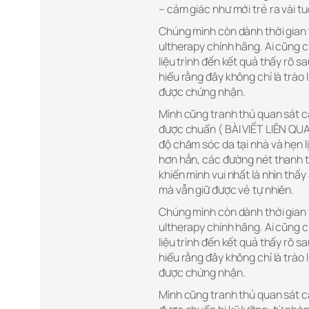
– cảm giác như mới trẻ ra vài tu
Chúng mình còn dành thời gian 
ultherapy chính hãng. Ai cũng c
liệu trình đến kết quả thấy rõ s
hiểu rằng đây không chỉ là trà
được chứng nhận.
Mình cũng tranh thủ quan sát c
được chuẩn ( BÀI VIẾT LIÊN QU
độ chăm sóc da tại nhà và hẹn l
hơn hẳn, các đường nét thanh t
khiến mình vui nhất là nhìn thấy
mà vẫn giữ được vẻ tự nhiên.
Chúng mình còn dành thời gian 
ultherapy chính hãng. Ai cũng c
liệu trình đến kết quả thấy rõ s
hiểu rằng đây không chỉ là trà
được chứng nhận.
Mình cũng tranh thủ quan sát c