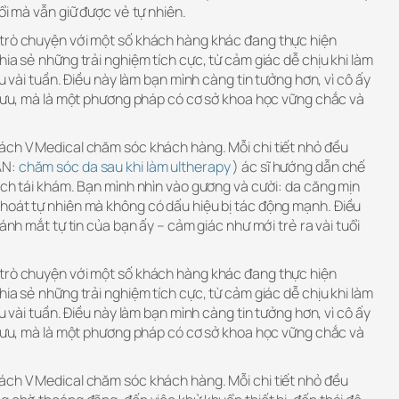
ổi mà vẫn giữ được vẻ tự nhiên.
trò chuyện với một số khách hàng khác đang thực hiện
hia sẻ những trải nghiệm tích cực, từ cảm giác dễ chịu khi làm
au vài tuần. Điều này làm bạn mình càng tin tưởng hơn, vì cô ấy
o lưu, mà là một phương pháp có cơ sở khoa học vững chắc và
ách V Medical chăm sóc khách hàng. Mỗi chi tiết nhỏ đều
AN:
chăm sóc da sau khi làm ultherapy
) ác sĩ hướng dẫn chế
ịch tái khám. Bạn mình nhìn vào gương và cười: da căng mịn
hoát tự nhiên mà không có dấu hiệu bị tác động mạnh. Điều
 ánh mắt tự tin của bạn ấy – cảm giác như mới trẻ ra vài tuổi
trò chuyện với một số khách hàng khác đang thực hiện
hia sẻ những trải nghiệm tích cực, từ cảm giác dễ chịu khi làm
au vài tuần. Điều này làm bạn mình càng tin tưởng hơn, vì cô ấy
o lưu, mà là một phương pháp có cơ sở khoa học vững chắc và
ách V Medical chăm sóc khách hàng. Mỗi chi tiết nhỏ đều