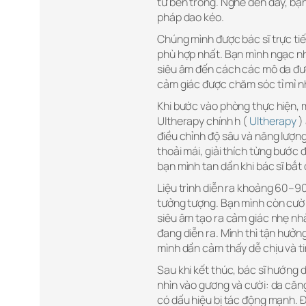
từ bên trong. Nghe đến đây, bạn
pháp dao kéo.
Chúng mình được bác sĩ trực tiế
phù hợp nhất. Bạn mình ngạc nhi
siêu âm đến cách các mô da đượ
cảm giác được chăm sóc tỉ mỉ n
Khi bước vào phòng thực hiện, m
Ultherapy chính h (
Ultherapy
)
điều chỉnh độ sâu và năng lượn
thoải mái, giải thích từng bước
bạn mình tan dần khi bác sĩ bắt
Liệu trình diễn ra khoảng 60–
tưởng tượng. Bạn mình còn cười 
siêu âm tạo ra cảm giác nhẹ nhà
đang diễn ra. Mình thì tận hưởn
mình dần cảm thấy dễ chịu và ti
Sau khi kết thúc, bác sĩ hướng 
nhìn vào gương và cười: da căn
có dấu hiệu bị tác động mạnh. Đ