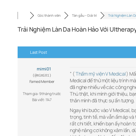
Góc thành viên
Tán gẫu – Giải trí
Trải Nghiệm Làn D
Trải Nghiệm Làn Da Hoàn Hảo Với Ultherap
Last Post
mimi01
” (
Thẩm mỹ viện V Medical
) Mấ
(@mimi01)
Medical để thử một liệu trình m
Famed Member
đã nghe nhiều về các công nghệ
Thú thật, khi mình giới thiệu, b
Tham gia: 9 tháng trước
Bài viết: 1147
thân mình đã thực sự ấn tượng.
Ngay khi bước vào V Medical, b
trọng, tinh tế, mà vẫn ấm áp và 
rất chi tiết, khiến bạn ấy hoàn 
nghệ nâng cơ không xâm lấn, dùn