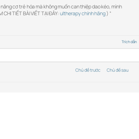
p nâng cơ trẻ hóa mà không muốn can thiệp dao kéo, mình
M CHI TIẾT BÀI VIẾT TẠI ĐÂY:
ultherapy chính hãng
) “
Trích dẫn
Chủ đề trước
Chủ đề sau