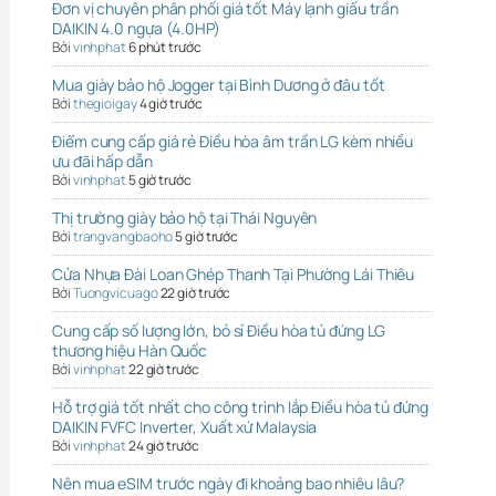
Đơn vị chuyên phân phối giá tốt Máy lạnh giấu trần
DAIKIN 4.0 ngựa (4.0HP)
Bởi
vinhphat
6 phút trước
Mua giày bảo hộ Jogger tại Bình Dương ở đâu tốt
Bởi
thegioigay
4 giờ trước
Điểm cung cấp giá rẻ Điều hòa âm trần LG kèm nhiều
ưu đãi hấp dẫn
Bởi
vinhphat
5 giờ trước
Thị trường giày bảo hộ tại Thái Nguyên
Bởi
trangvangbaoho
5 giờ trước
Cửa Nhựa Đài Loan Ghép Thanh Tại Phường Lái Thiêu
Bởi
Tuongvicuago
22 giờ trước
Cung cấp số lượng lớn, bỏ sỉ Điều hòa tủ đứng LG
thương hiệu Hàn Quốc
Bởi
vinhphat
22 giờ trước
Hỗ trợ giá tốt nhất cho công trình lắp Điều hòa tủ đứng
DAIKIN FVFC Inverter, Xuất xứ Malaysia
Bởi
vinhphat
24 giờ trước
Nên mua eSIM trước ngày đi khoảng bao nhiêu lâu?