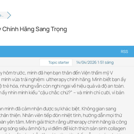
a …
y Chính Hãng Sang Trọng
RSS
14/04/2026 1:51 sáng
Topic starter
y hôm trước, mình đã hẹn bạn thân đến Viện thẩm mỹ V
à mình vừa trải nghiệm: ultherapy chính hãng. Mình biết bạn ấy
 trẻ hóa, nhưng vẫn còn nghi ngại về hiệu quả và độ an toàn.
ạn ấy nhìn mình kiểu “cậu chắc chứ?” – và mình chỉ cười, vì bản
ạn mình đã cảm nhận được sự khác biệt. Không gian sang
thân thiện. Nhân viên tiếp đón nhiệt tình, hướng dẫn mọi thứ
toàn yên tâm. Mình giải thích rằng ultherapy chính hãng là công
g sóng siêu âm hội tụ vi điểm để kích thích sản sinh collagen