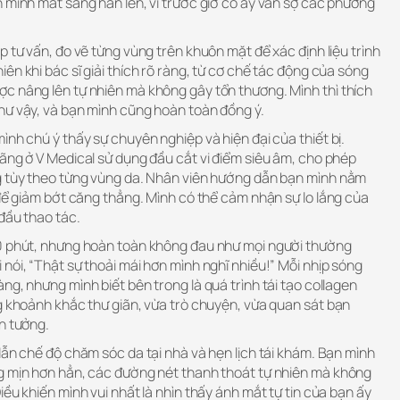
 mình mắt sáng hẳn lên, vì trước giờ cô ấy vẫn sợ các phương
p tư vấn, đo vẽ từng vùng trên khuôn mặt để xác định liệu trình
ên khi bác sĩ giải thích rõ ràng, từ cơ chế tác động của sóng
c nâng lên tự nhiên mà không gây tổn thương. Mình thì thích
hư vậy, và bạn mình cũng hoàn toàn đồng ý.
ình chú ý thấy sự chuyên nghiệp và hiện đại của thiết bị.
 ãng ở V Medical sử dụng đầu cắt vi điểm siêu âm, cho phép
g tùy theo từng vùng da. Nhân viên hướng dẫn bạn mình nằm
 để giảm bớt căng thẳng. Mình có thể cảm nhận sự lo lắng của
 đầu thao tác.
90 phút, nhưng hoàn toàn không đau như mọi người thường
nói, “Thật sự thoải mái hơn mình nghĩ nhiều!” Mỗi nhịp sóng
ng, nhưng mình biết bên trong là quá trình tái tạo collagen
g khoảnh khắc thư giãn, vừa trò chuyện, vừa quan sát bạn
n tưởng.
dẫn chế độ chăm sóc da tại nhà và hẹn lịch tái khám. Bạn mình
g mịn hơn hẳn, các đường nét thanh thoát tự nhiên mà không
iều khiến mình vui nhất là nhìn thấy ánh mắt tự tin của bạn ấy