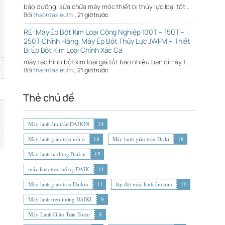
bảo dưỡng, sửa chữa máy móc thiết bị thủy lực loại tốt …
Bởi
thaontasieuthi
,
21 giờ trước
RE: Máy Ép Bột Kim Loại Công Nghiệp 100T – 150T –
250T Chính Hãng, Máy Ép Bột Thủy Lực JWFM – Thiết
Bị Ép Bột Kim Loại Chính Xác Ca
máy tạo hình bột kim loại giá tốt bao nhiêu bạn ơimáy t…
Bởi
thaontasieuthi
,
21 giờ trước
Thẻ chủ đề
Máy lạnh âm trần DAIKIN
24
Máy lạnh giấu trần nối ố
18
Máy lạnh giấu trần Daiki
18
Máy lạnh tủ đứng Daikin
15
máy lạnh treo tường DAIK
14
Máy lạnh giấu trần Daikin
11
lắp đặt máy lạnh âm trần
10
Máy lạnh treo tường DAIKI
9
Máy Lạnh Giấu Trần Toshi
8