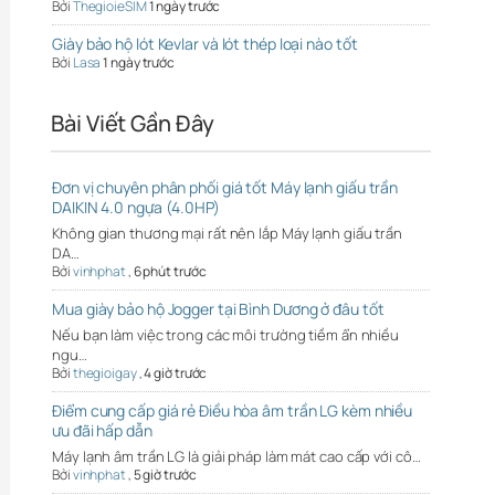
Bởi
ThegioieSIM
1 ngày trước
Giày bảo hộ lót Kevlar và lót thép loại nào tốt
Bởi
Lasa
1 ngày trước
Bài Viết Gần Đây
Đơn vị chuyên phân phối giá tốt Máy lạnh giấu trần
DAIKIN 4.0 ngựa (4.0HP)
Không gian thương mại rất nên lắp Máy lạnh giấu trần
DA…
Bởi
vinhphat
,
6 phút trước
Mua giày bảo hộ Jogger tại Bình Dương ở đâu tốt
Nếu bạn làm việc trong các môi trường tiềm ẩn nhiều
ngu…
Bởi
thegioigay
,
4 giờ trước
Điểm cung cấp giá rẻ Điều hòa âm trần LG kèm nhiều
ưu đãi hấp dẫn
Máy lạnh âm trần LG là giải pháp làm mát cao cấp với cô…
Bởi
vinhphat
,
5 giờ trước