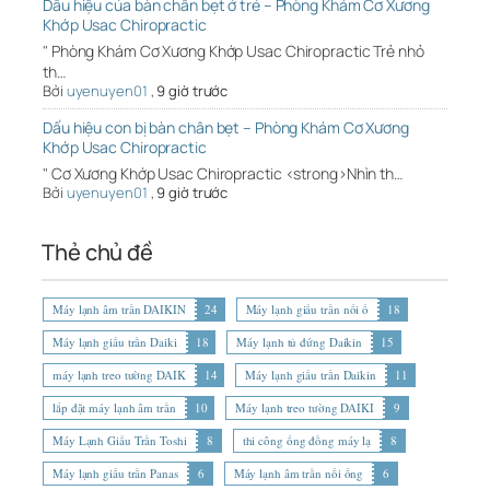
Dấu hiệu của bàn chân bẹt ở trẻ – Phòng Khám Cơ Xương
Khớp Usac Chiropractic
" Phòng Khám Cơ Xương Khớp Usac Chiropractic Trẻ nhỏ
th…
Bởi
uyenuyen01
,
9 giờ trước
Dấu hiệu con bị bàn chân bẹt – Phòng Khám Cơ Xương
Khớp Usac Chiropractic
" Cơ Xương Khớp Usac Chiropractic <strong>Nhìn th…
Bởi
uyenuyen01
,
9 giờ trước
Thẻ chủ đề
Máy lạnh âm trần DAIKIN
24
Máy lạnh giấu trần nối ố
18
Máy lạnh giấu trần Daiki
18
Máy lạnh tủ đứng Daikin
15
máy lạnh treo tường DAIK
14
Máy lạnh giấu trần Daikin
11
lắp đặt máy lạnh âm trần
10
Máy lạnh treo tường DAIKI
9
Máy Lạnh Giấu Trần Toshi
8
thi công ống đồng máy lạ
8
Máy lạnh giấu trần Panas
6
Máy lạnh âm trần nối ống
6