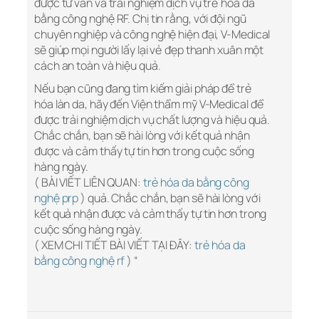
được tư vấn và trải nghiệm dịch vụ trẻ hóa da
bằng công nghệ RF. Chị tin rằng, với đội ngũ
chuyên nghiệp và công nghệ hiện đại, V-Medical
sẽ giúp mọi người lấy lại vẻ đẹp thanh xuân một
cách an toàn và hiệu quả.
Nếu bạn cũng đang tìm kiếm giải pháp để trẻ
hóa làn da, hãy đến Viện thẩm mỹ V-Medical để
được trải nghiệm dịch vụ chất lượng và hiệu quả.
Chắc chắn, bạn sẽ hài lòng với kết quả nhận
được và cảm thấy tự tin hơn trong cuộc sống
hàng ngày.
( BÀI VIẾT LIÊN QUAN:
trẻ hóa da bằng công
nghệ prp
) quả. Chắc chắn, bạn sẽ hài lòng với
kết quả nhận được và cảm thấy tự tin hơn trong
cuộc sống hàng ngày.
( XEM CHI TIẾT BÀI VIẾT TẠI ĐÂY:
trẻ hóa da
bằng công nghệ rf
) “