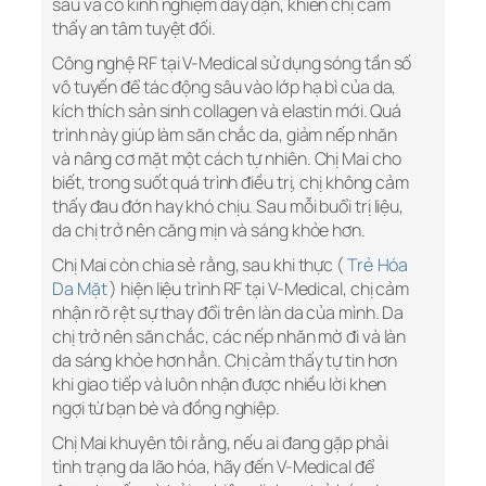
sâu và có kinh nghiệm dày dặn, khiến chị cảm
thấy an tâm tuyệt đối.
Công nghệ RF tại V-Medical sử dụng sóng tần số
vô tuyến để tác động sâu vào lớp hạ bì của da,
kích thích sản sinh collagen và elastin mới. Quá
trình này giúp làm săn chắc da, giảm nếp nhăn
và nâng cơ mặt một cách tự nhiên. Chị Mai cho
biết, trong suốt quá trình điều trị, chị không cảm
thấy đau đớn hay khó chịu. Sau mỗi buổi trị liệu,
da chị trở nên căng mịn và sáng khỏe hơn.
Chị Mai còn chia sẻ rằng, sau khi thực (
Trẻ Hóa
Da Mặt
) hiện liệu trình RF tại V-Medical, chị cảm
nhận rõ rệt sự thay đổi trên làn da của mình. Da
chị trở nên săn chắc, các nếp nhăn mờ đi và làn
da sáng khỏe hơn hẳn. Chị cảm thấy tự tin hơn
khi giao tiếp và luôn nhận được nhiều lời khen
ngợi từ bạn bè và đồng nghiệp.
Chị Mai khuyên tôi rằng, nếu ai đang gặp phải
tình trạng da lão hóa, hãy đến V-Medical để