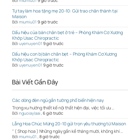
Bởi
miumiu01
9 giờ trước
Tự tay làm hoa tặng mẹ 20-10: Gửi trao chân thành tại
Maison
Bởi
miumiu01
9 giờ trước
Dấu hiệu của bàn chân bẹt ở trẻ – Phòng Khám Cơ Xương
Khớp Usac Chiropractic
Bởi
uyenuyen01
9 giờ trước
Dấu hiệu con bị bàn chân bẹt – Phòng Khám Cơ Xương
Khớp Usac Chiropractic
Bởi
uyenuyen01
9 giờ trước
Bài Viết Gần Đây
Các dòng đèn ngủ gắn tường phổ biến hiện nay
Trong xu hướng thiết kế nội thất hiện đại, việc tối ưu …
Bởi
nguoiaylaai
,
6 giờ trước
Lẵng Hoa Chúc Mừng 20-10 gửi trọn yêu thương từ Maison
" ( Shop hoa ) Những ngày gần kề tháng mười, không khí …
Bởi
miumiu01
,
8 giờ trước