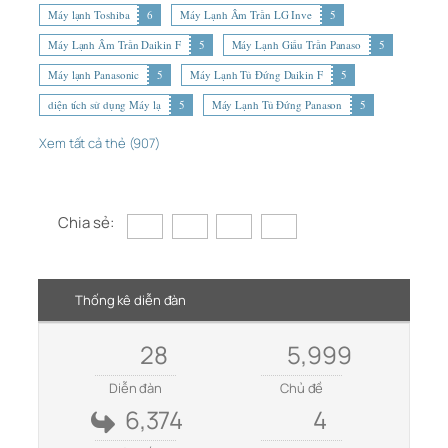
Máy lạnh Toshiba
6
Máy Lạnh Âm Trần LG Inve
5
Máy Lạnh Âm Trần Daikin F
5
Máy Lạnh Giấu Trần Panaso
5
Máy lạnh Panasonic
5
Máy Lạnh Tủ Đứng Daikin F
5
diện tích sử dụng Máy lạ
5
Máy Lạnh Tủ Đứng Panason
5
Xem tất cả thẻ (907)
Chia sẻ:
Thống kê diễn đàn
28
5,999
Diễn đàn
Chủ đề
6,374
4