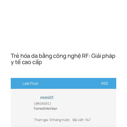
Trẻ hóa da bằng công nghệ RF: Giải pháp
y tế cao cấp
Last Post
RSS
mimi01
(@mimi01)
Famed Member
Tham gia: 9 tháng trước
Bài viết: 1147