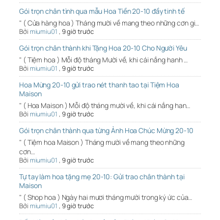
Gói trọn chân tình qua mẫu Hoa Tiền 20-10 đầy tinh tế
" ( Cửa hàng hoa ) Tháng mười về mang theo những cơn gi…
Bởi
miumiu01
,
9 giờ trước
Gói trọn chân thành khi Tặng Hoa 20-10 Cho Người Yêu
" ( Tiệm hoa ) Mỗi độ tháng Mười về, khi cái nắng hanh …
Bởi
miumiu01
,
9 giờ trước
Hoa Mừng 20-10 gửi trao nét thanh tao tại Tiệm Hoa
Maison
" ( Hoa Maison ) Mỗi độ tháng mười về, khi cái nắng han…
Bởi
miumiu01
,
9 giờ trước
Gói trọn chân thành qua từng Ảnh Hoa Chúc Mừng 20-10
" ( Tiệm hoa Maison ) Tháng mười về mang theo những
cơn…
Bởi
miumiu01
,
9 giờ trước
Tự tay làm hoa tặng mẹ 20-10: Gửi trao chân thành tại
Maison
" ( Shop hoa ) Ngày hai mươi tháng mười trong ký ức của…
Bởi
miumiu01
,
9 giờ trước