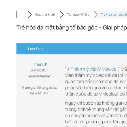
Góc thành viên
Tán gẫu – Giải trí
Trẻ hóa da mặt b
Trẻ hóa da mặt bằng tế bào gốc – Giải pháp
Last Post
mimi01
” (
Thẩm mỹ viện V Medical
) Mấ
(@mimi01)
Viện thẩm mỹ V Medical để trải 
Famed Member
quan tâm đến chăm sóc da, như
pháp vừa hiệu quả vừa an toàn l
Tham gia: 9 tháng trước
Bài viết: 1147
thân trước đó tại V Medical, cô 
Ngay khi bước vào không gian củ
trọng, tinh tế nhưng vẫn rất gần
sự chuyên nghiệp và yên tâm, đi
biệt là các phương pháp liên qua