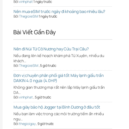
Bởi
vinhphat
1 ngày trước
Nên mua eSIM trước ngày đi khoảng bao nhiêu lâu?
Bởi
ThegioieSIM
1 ngày trước
Bài Viết Gần Đây
Nên đi Núi Tứ Cô Nương hay Cửu Trại Câu?
Nếu đang lên kế hoạch khám phá Tứ Xuyên, nhiều du
khách…
Bởi
ThegioieSIM
,
5 giờ trước
Đơn vị chuyên phân phối giá tốt Máy lạnh giấu trần
DAIKIN 4.0 ngựa (4.0HP)
Không gian thương mại rất nên lắp Máy lạnh giấu trần
DA…
Bởi
vinhphat
,
5 giờ trước
Mua giày bảo hộ Jogger tại Bình Dương ở đâu tốt
Nếu bạn làm việc trong các môi trường tiềm ẩn nhiều
ngu…
Bởi
thegioigay
,
9 giờ trước