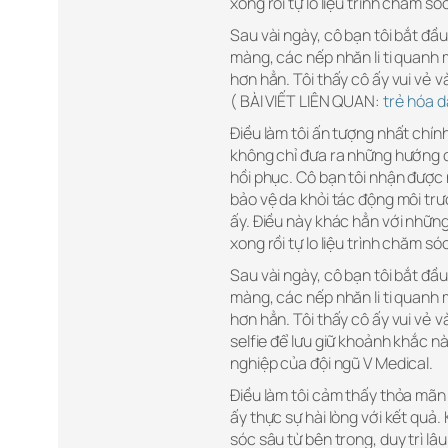
xong rồi tự lo liệu trình chăm só
Sau vài ngày, cô bạn tôi bắt đầu
màng, các nếp nhăn li ti quanh
hơn hẳn. Tôi thấy cô ấy vui vẻ v
( BÀI VIẾT LIÊN QUAN:
trẻ hóa d
Điều làm tôi ấn tượng nhất chín
không chỉ đưa ra những hướng d
hồi phục. Cô bạn tôi nhận được 
bảo vệ da khỏi tác động môi trư
ấy. Điều này khác hẳn với những
xong rồi tự lo liệu trình chăm só
Sau vài ngày, cô bạn tôi bắt đầu
màng, các nếp nhăn li ti quanh
hơn hẳn. Tôi thấy cô ấy vui vẻ v
selfie để lưu giữ khoảnh khắc n
nghiệp của đội ngũ V Medical.
Điều làm tôi cảm thấy thỏa mãn 
ấy thực sự hài lòng với kết quả
sóc sâu từ bên trong, duy trì lâ