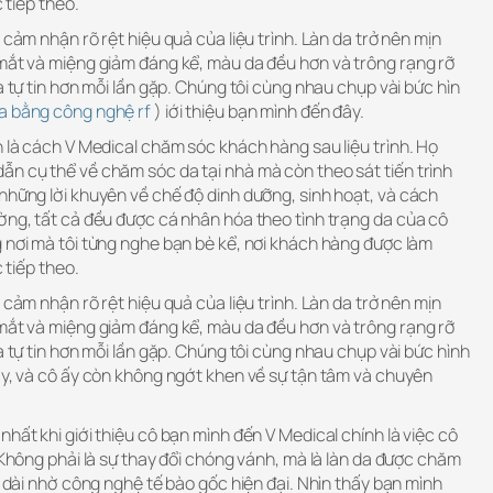
c tiếp theo.
 cảm nhận rõ rệt hiệu quả của liệu trình. Làn da trở nên mịn
 mắt và miệng giảm đáng kể, màu da đều hơn và trông rạng rỡ
à tự tin hơn mỗi lần gặp. Chúng tôi cùng nhau chụp vài bức hìn
a bằng công nghệ rf
) iới thiệu bạn mình đến đây.
h là cách V Medical chăm sóc khách hàng sau liệu trình. Họ
ẫn cụ thể về chăm sóc da tại nhà mà còn theo sát tiến trình
những lời khuyên về chế độ dinh dưỡng, sinh hoạt, và cách
ờng, tất cả đều được cá nhân hóa theo tình trạng da của cô
 nơi mà tôi từng nghe bạn bè kể, nơi khách hàng được làm
c tiếp theo.
 cảm nhận rõ rệt hiệu quả của liệu trình. Làn da trở nên mịn
 mắt và miệng giảm đáng kể, màu da đều hơn và trông rạng rỡ
à tự tin hơn mỗi lần gặp. Chúng tôi cùng nhau chụp vài bức hình
ày, và cô ấy còn không ngớt khen về sự tận tâm và chuyên
nhất khi giới thiệu cô bạn mình đến V Medical chính là việc cô
. Không phải là sự thay đổi chóng vánh, mà là làn da được chăm
u dài nhờ công nghệ tế bào gốc hiện đại. Nhìn thấy bạn mình