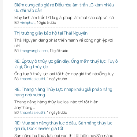
Điểm cung cấp giá rẻ Điều hòa âm trần LG kèm nhiều
ưu đãi hấp dẫn
Máy lạnh âm trần LG là giải pháp làm mát cao cấp với cô…
Bởi
vinhphat
,
10 giờ trước
Thị trường giày bảo hộ tại Thái Nguyên
Thái Nguyên đang phát triển mạnh về công nghiệp với
nhi…
Bởi
trangvangbaoho
,
11 giờ trước
RE: Ép tuy ô thủy lực gần đây, Ống mềm thuỷ lực, Tuy ô
là gì, Ống thủy lực
Ống tuy ô thủy lực loại tốt hiện nay giá thế nàoỐng tuy…
Bởi
thaontasieuthi
,
1 ngày trước
RE: Thang Nâng Thủy Lực nhập khẩu giải pháp nâng
hàng nhà xưởng
Thang nâng hàng thủy lực loại nào thì tốt hiện
anyThang…
Bởi
thaontasieuthi
,
1 ngày trước
RE: Mua sàn nâng thủy lực ở đâu, Sàn nâng thủy lực
giá rẻ, Dock leveler giá tốt
Sàn nâng hạ thủy lực loại nào thì tốt hiện naySàn nâng …