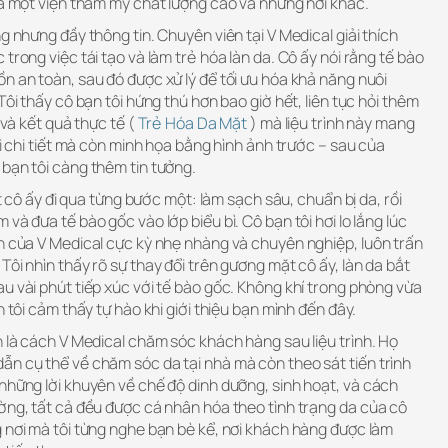
ữa một viện thẩm mỹ chất lượng cao và những nơi khác.
g nhưng đầy thông tin. Chuyên viên tại V Medical giải thích
trong việc tái tạo và làm trẻ hóa làn da. Cô ấy nói rằng tế bào
n an toàn, sau đó được xử lý để tối ưu hóa khả năng nuôi
Tôi thấy cô bạn tôi hứng thú hơn bao giờ hết, liên tục hỏi thêm
 và kết quả thực tế (
Trẻ Hóa Da Mặt
) mà liệu trình này mang
ời chi tiết mà còn minh họa bằng hình ảnh trước – sau của
bạn tôi càng thêm tin tưởng.
ắt cô ấy đi qua từng bước một: làm sạch sâu, chuẩn bị da, rồi
và đưa tế bào gốc vào lớp biểu bì. Cô bạn tôi hơi lo lắng lúc
ên của V Medical cực kỳ nhẹ nhàng và chuyên nghiệp, luôn trấn
Tôi nhìn thấy rõ sự thay đổi trên gương mặt cô ấy, làn da bắt
u vài phút tiếp xúc với tế bào gốc. Không khí trong phòng vừa
n tôi cảm thấy tự hào khi giới thiệu bạn mình đến đây.
h là cách V Medical chăm sóc khách hàng sau liệu trình. Họ
ẫn cụ thể về chăm sóc da tại nhà mà còn theo sát tiến trình
những lời khuyên về chế độ dinh dưỡng, sinh hoạt, và cách
ờng, tất cả đều được cá nhân hóa theo tình trạng da của cô
 nơi mà tôi từng nghe bạn bè kể, nơi khách hàng được làm