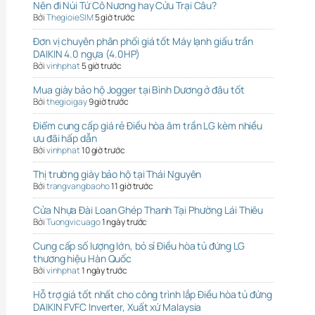
Nên đi Núi Tứ Cô Nương hay Cửu Trại Câu?
Bởi
ThegioieSIM
5 giờ trước
Đơn vị chuyên phân phối giá tốt Máy lạnh giấu trần
DAIKIN 4.0 ngựa (4.0HP)
Bởi
vinhphat
5 giờ trước
Mua giày bảo hộ Jogger tại Bình Dương ở đâu tốt
Bởi
thegioigay
9 giờ trước
Điểm cung cấp giá rẻ Điều hòa âm trần LG kèm nhiều
ưu đãi hấp dẫn
Bởi
vinhphat
10 giờ trước
Thị trường giày bảo hộ tại Thái Nguyên
Bởi
trangvangbaoho
11 giờ trước
Cửa Nhựa Đài Loan Ghép Thanh Tại Phường Lái Thiêu
Bởi
Tuongvicuago
1 ngày trước
Cung cấp số lượng lớn, bỏ sỉ Điều hòa tủ đứng LG
thương hiệu Hàn Quốc
Bởi
vinhphat
1 ngày trước
Hỗ trợ giá tốt nhất cho công trình lắp Điều hòa tủ đứng
DAIKIN FVFC Inverter, Xuất xứ Malaysia