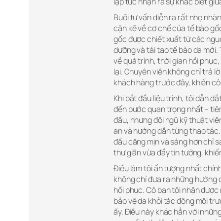
lập tức nhận ra sự khác biệt gi
Buổi tư vấn diễn ra rất nhẹ nhàn
cặn kẽ về cơ chế của tế bào gốc 
gốc được chiết xuất từ các nguồ
dưỡng và tái tạo tế bào da mới. 
về quá trình, thời gian hồi phục,
lại. Chuyên viên không chỉ trả l
khách hàng trước đây, khiến cô 
Khi bắt đầu liệu trình, tôi dẫn d
đến bước quan trọng nhất – tiêm 
đầu, nhưng đội ngũ kỹ thuật vi
an và hướng dẫn từng thao tác. 
đầu căng mịn và sáng hơn chỉ sa
thư giãn vừa đầy tin tưởng, khiế
Điều làm tôi ấn tượng nhất chín
không chỉ đưa ra những hướng d
hồi phục. Cô bạn tôi nhận được 
bảo vệ da khỏi tác động môi trư
ấy. Điều này khác hẳn với những