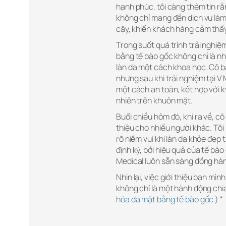
hạnh phúc, tôi càng thêm tin rằ
không chỉ mang đến dịch vụ làm 
cậy, khiến khách hàng cảm thấy
Trong suốt quá trình trải nghiệ
bằng tế bào gốc không chỉ là n
làn da một cách khoa học. Cô bạn
nhưng sau khi trải nghiệm tại V
một cách an toàn, kết hợp với kỹ
nhiên trên khuôn mặt.
Buổi chiều hôm đó, khi ra về, cô 
thiệu cho nhiều người khác. Tôi
rõ niềm vui khi làn da khỏe đẹp t
định kỳ, bởi hiệu quả của tế bào
Medical luôn sẵn sàng đồng hà
Nhìn lại, việc giới thiệu bạn mì
không chỉ là một hành động chia
hóa da mặt bằng tế bào gốc
) “