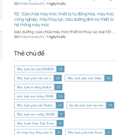
Bởi
thaontasieuthi
,
1 ngày trước
RE: Sửa chữa máy móc thiết bị tự động hóa, máy móc
công nghiệp, máy thủy lực, bảo dưỡng định kỳ thiết bị
hệ thống máy móc
bảo dưỡng, sửa chữa máy móc thiết bị thủy lực loại tốt …
Bởi
thaontasieuthi
,
1 ngày trước
Thẻ chủ đề
Máy lạnh âm trần DAIKIN
24
Máy lạnh giấu trần nối ố
18
Máy lạnh giấu trần Daiki
18
Máy lạnh tủ đứng Daikin
15
máy lạnh treo tường DAIK
14
Máy lạnh giấu trần Daikin
11
lắp đặt máy lạnh âm trần
10
Máy lạnh treo tường DAIKI
9
Máy Lạnh Giấu Trần Toshi
8
thi công ống đồng máy lạ
8
Máy lạnh giấu trần Panas
6