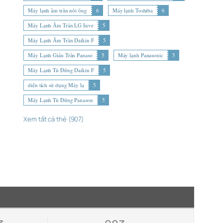
Máy lạnh âm trần nối ống
6
Máy lạnh Toshiba
6
Máy Lạnh Âm Trần LG Inve
5
Máy Lạnh Âm Trần Daikin F
5
Máy Lạnh Giấu Trần Panaso
5
Máy lạnh Panasonic
5
Máy Lạnh Tủ Đứng Daikin F
5
diện tích sử dụng Máy lạ
5
Máy Lạnh Tủ Đứng Panason
5
Xem tất cả thẻ (907)