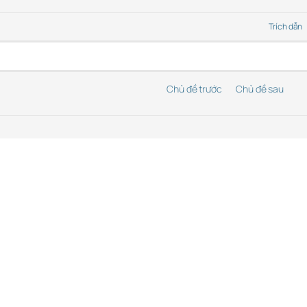
Trích dẫn
Chủ đề trước
Chủ đề sau