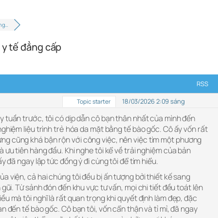
ằng…
 y tế đẳng cấp
RSS
18/03/2026 2:09 sáng
Topic starter
y tuần trước, tôi có dịp dẫn cô bạn thân nhất của mình đến
nghiệm liệu trình trẻ hóa da mặt bằng tế bào gốc. Cô ấy vốn rất
ng cũng khá bận rộn với công việc, nên việc tìm một phương
à ưu tiên hàng đầu. Khi nghe tôi kể về trải nghiệm của bản
ấy đã ngay lập tức đồng ý đi cùng tôi để tìm hiểu.
a viện, cả hai chúng tôi đều bị ấn tượng bởi thiết kế sang
 gũi. Từ sảnh đón đến khu vực tư vấn, mọi chi tiết đều toát lên
ều mà tôi nghĩ là rất quan trọng khi quyết định làm đẹp, đặc
n đến tế bào gốc. Cô bạn tôi, vốn cẩn thận và tỉ mỉ, đã ngay