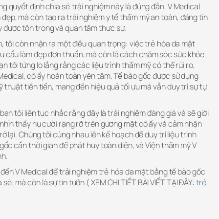
ng quyết định chia sẻ trải nghiệm này là đúng đắn. V Medical
đẹp, mà còn tạo ra trải nghiệm y tế thẩm mỹ an toàn, đáng tin
 được tôn trọng và quan tâm thực sự.
m, tôi còn nhận ra một điều quan trọng: việc trẻ hóa da mặt
hu cầu làm đẹp đơn thuần, mà còn là cách chăm sóc sức khỏe
 tôi từng lo lắng rằng các liệu trình thẩm mỹ có thể rủi ro,
 Medical, cô ấy hoàn toàn yên tâm. Tế bào gốc được sử dụng
 thuật tiên tiến, mang đến hiệu quả tối ưu mà vẫn duy trì sự tự
bạn tôi liên tục nhắc rằng đây là trải nghiệm đáng giá và sẽ giới
 nhìn thấy nụ cười rạng rỡ trên gương mặt cô ấy và cảm nhận
rở lại. Chúng tôi cùng nhau lên kế hoạch để duy trì liệu trình
 gốc cần thời gian để phát huy toàn diện, và Viện thẩm mỹ V
nh.
nh đến V Medical để trải nghiệm trẻ hóa da mặt bằng tế bào gốc
 sẻ, mà còn là sự tin tưởn ( XEM CHI TIẾT BÀI VIẾT TẠI ĐÂY:
trẻ