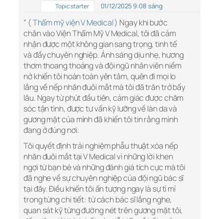
01/12/2025 9:08 sáng
Topic starter
” (
Thẩm mỹ viện V Medical
) Ngay khi bước
chân vào Viện Thẩm Mỹ V Medical, tôi đã cảm
nhận được một không gian sang trọng, tinh tế
và đầy chuyên nghiệp. Ánh sáng dịu nhẹ, hương
thơm thoang thoảng và đội ngũ nhân viên niềm
nở khiến tôi hoàn toàn yên tâm, quên đi mọi lo
lắng về nếp nhăn đuôi mắt mà tôi đã trăn trở bấy
lâu. Ngay từ phút đầu tiên, cảm giác được chăm
sóc tận tình, được tư vấn kỹ lưỡng về làn da và
gương mặt của mình đã khiến tôi tin rằng mình
đang ở đúng nơi.
Tôi quyết định trải nghiệm phẫu thuật xóa nếp
nhăn đuôi mắt tại V Medical vì những lời khen
ngợi từ bạn bè và những đánh giá tích cực mà tôi
đã nghe về sự chuyên nghiệp của đội ngũ bác sĩ
tại đây. Điều khiến tôi ấn tượng ngay là sự tỉ mỉ
trong từng chi tiết: từ cách bác sĩ lắng nghe,
quan sát kỹ từng đường nét trên gương mặt tôi,