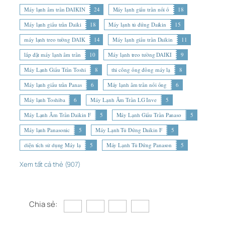
Máy lạnh âm trần DAIKIN
24
Máy lạnh giấu trần nối ố
18
Máy lạnh giấu trần Daiki
18
Máy lạnh tủ đứng Daikin
15
máy lạnh treo tường DAIK
14
Máy lạnh giấu trần Daikin
11
lắp đặt máy lạnh âm trần
10
Máy lạnh treo tường DAIKI
9
Máy Lạnh Giấu Trần Toshi
8
thi công ống đồng máy lạ
8
Máy lạnh giấu trần Panas
6
Máy lạnh âm trần nối ống
6
Máy lạnh Toshiba
6
Máy Lạnh Âm Trần LG Inve
5
Máy Lạnh Âm Trần Daikin F
5
Máy Lạnh Giấu Trần Panaso
5
Máy lạnh Panasonic
5
Máy Lạnh Tủ Đứng Daikin F
5
diện tích sử dụng Máy lạ
5
Máy Lạnh Tủ Đứng Panason
5
Xem tất cả thẻ (907)
Chia sẻ: