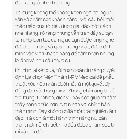
đến kết quả nhanh chóng.
Tôi cũng không thể không khen ngợi đội ngũ tư
vấn và chăm sóc khách hàng. Mỗi câu hỏi, mỗi
thắc mắc của tôi đều được giải đáp một cách
nhẹ nhàng, rõ ràng nhưng vẫn tràn đầy sự tận
tâm. Họ luôn tạo cảm giác bạn được lắng nghe,
được tôn trọng và quan trọng nhất, được đặt
mình vào vị trí khách hàng để cảm nhận những
lo lắng và nhu cầu thực sự.
Khi nhìn lại kết quả, tôi hoàn toàn tin rằng quyết
định lựa chọn Viện Thẩm Mỹ V Medical để phẫu
thuật xóa nếp nhăn đuôi mắt là một quyết định
đúng đắn và thông minh. Không chỉ mang lại vẻ
trẻ trung, tự nhiên, dịch vụ này còn giúp tôi cảm
thấy hạnh phúc hơn, tự tin hơn với chính bản
thân mình. Đây không chỉ là một trải nghiệm làm
đẹp, mà còn là một hành trình nâng niu bản
thân, nơi mỗi chi tiết nhỏ đều được chăm sóc tỉ
mỉ và chu đáo.