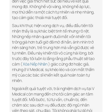
đến việc giải thích hết sức dễ hiểu về kết quả
mong đợi. Không hề vội vàng, không hề áp lực,
mọi thứ diễn ra một cách tự nhiên và nhẹ nhàng,
tạo cảm giác thoải mái tuyệt đối.
Sau khi thực hiện xong dịch vụ, điều đầu tiên tôi
nhận thấy là sự khác biệt tinh tế nhưng rõ rệt.
Những nếp nhăn quanh đuôi mắt vốn khiến tôi
trông già hơn tuổi giờ đã mờ đi hẳn, ánh nhìn trở
nên sáng hơn, trẻ trung hơn mà vẫn giữ được vẻ
tự nhiên. Điều này khiến tôi vô cùng hài lòng, bởi
trước đây tôi luôn lo lắng rằng phẫu thuật sẽ tạo
cảm (
Xóa Nếp Nhăn
) giác cứng đơ hoặc giả,
nhưng ở V Medical, sự khéo léo và con mắt thẩm
mỹ của các bác sĩ khiến kết quả hoàn toàn tự
nhiên.
Ngoài kết quả tuyệt vời, trải nghiệm dịch vụ tại V
Medical còn mang đến cho tôi cảm giác an tâm
tuyệt đối. Mỗi bước, từ tư vấn, chuẩn bị, đến
chăm sóc sau dịch vụ đều được đội ngũ nhân
viên theo sát, chu đáo. Tôi không phải tự dò hỏi