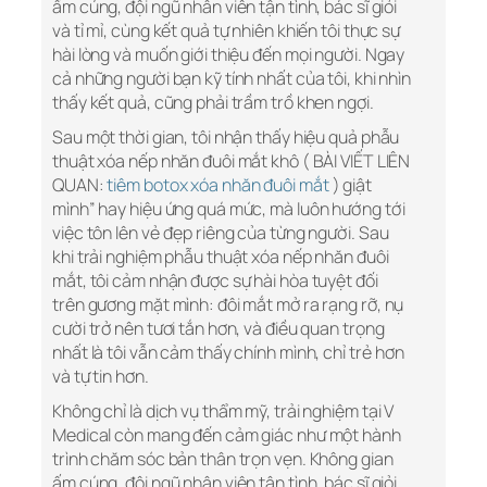
ấm cúng, đội ngũ nhân viên tận tình, bác sĩ giỏi
và tỉ mỉ, cùng kết quả tự nhiên khiến tôi thực sự
hài lòng và muốn giới thiệu đến mọi người. Ngay
cả những người bạn kỹ tính nhất của tôi, khi nhìn
thấy kết quả, cũng phải trầm trồ khen ngợi.
Sau một thời gian, tôi nhận thấy hiệu quả phẫu
thuật xóa nếp nhăn đuôi mắt khô ( BÀI VIẾT LIÊN
QUAN:
tiêm botox xóa nhăn đuôi mắt
) giật
mình” hay hiệu ứng quá mức, mà luôn hướng tới
việc tôn lên vẻ đẹp riêng của từng người. Sau
khi trải nghiệm phẫu thuật xóa nếp nhăn đuôi
mắt, tôi cảm nhận được sự hài hòa tuyệt đối
trên gương mặt mình: đôi mắt mở ra rạng rỡ, nụ
cười trở nên tươi tắn hơn, và điều quan trọng
nhất là tôi vẫn cảm thấy chính mình, chỉ trẻ hơn
và tự tin hơn.
Không chỉ là dịch vụ thẩm mỹ, trải nghiệm tại V
Medical còn mang đến cảm giác như một hành
trình chăm sóc bản thân trọn vẹn. Không gian
ấm cúng, đội ngũ nhân viên tận tình, bác sĩ giỏi