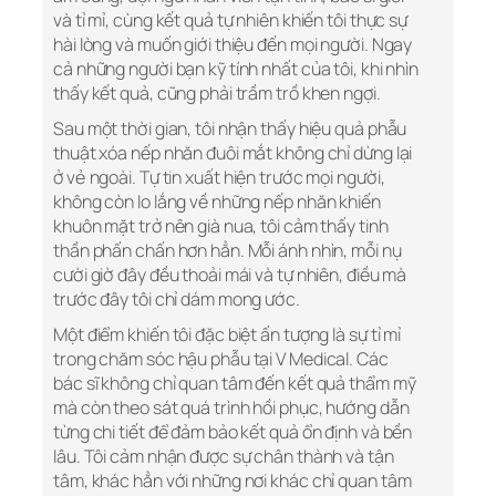
và tỉ mỉ, cùng kết quả tự nhiên khiến tôi thực sự
hài lòng và muốn giới thiệu đến mọi người. Ngay
cả những người bạn kỹ tính nhất của tôi, khi nhìn
thấy kết quả, cũng phải trầm trồ khen ngợi.
Sau một thời gian, tôi nhận thấy hiệu quả phẫu
thuật xóa nếp nhăn đuôi mắt không chỉ dừng lại
ở vẻ ngoài. Tự tin xuất hiện trước mọi người,
không còn lo lắng về những nếp nhăn khiến
khuôn mặt trở nên già nua, tôi cảm thấy tinh
thần phấn chấn hơn hẳn. Mỗi ánh nhìn, mỗi nụ
cười giờ đây đều thoải mái và tự nhiên, điều mà
trước đây tôi chỉ dám mong ước.
Một điểm khiến tôi đặc biệt ấn tượng là sự tỉ mỉ
trong chăm sóc hậu phẫu tại V Medical. Các
bác sĩ không chỉ quan tâm đến kết quả thẩm mỹ
mà còn theo sát quá trình hồi phục, hướng dẫn
từng chi tiết để đảm bảo kết quả ổn định và bền
lâu. Tôi cảm nhận được sự chân thành và tận
tâm, khác hẳn với những nơi khác chỉ quan tâm