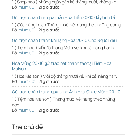
" ( Shop hoa ) Những ngày gần kề tháng mười, không khí …
Bởi
miumiu01
,
21 giờ trước
Gói trọn chân tình qua mẫu Hoa Tiền 20-10 đầy tinh tế
" ( Cửa hàng hoa ) Tháng mười về mang theo những cơn gi…
Bởi
miumiu01
,
21 giờ trước
Gói trọn chân thành khi Tặng Hoa 20-10 Cho Người Yêu
" ( Tiệm hoa ) Mỗi độ tháng Mười về, khi cái nắng hanh …
Bởi
miumiu01
,
21 giờ trước
Hoa Mừng 20-10 gửi trao nét thanh tao tại Tiệm Hoa
Maison
" ( Hoa Maison ) Mỗi độ tháng mười về, khi cái nắng han…
Bởi
miumiu01
,
21 giờ trước
Gói trọn chân thành qua từng Ảnh Hoa Chúc Mừng 20-10
" ( Tiệm hoa Maison ) Tháng mười về mang theo những
cơn…
Bởi
miumiu01
,
21 giờ trước
Thẻ chủ đề