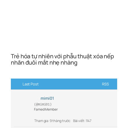
Trẻ hóa tự nhiên với phẫu thuật xóa nếp
nhăn đuôi mắt nhẹ nhàng
Last Post
RSS
mimi01
(@mimi01)
Famed Member
Tham gia: 9 tháng trước
Bài viết: 1147