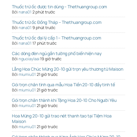
Thuốc trừ ốc được tin dùng – Thethuangroup.com
Bởi
nana01
2 phút trước
Thuốc trừ ốc Đồng Tháp – Thethuangroup.com
Bởi
nana01
9 phút trước
Thuốc trừ ốc đại lý cấp 1 – Thethuangroup.com
Bởi
nana01
17 phút trước
Các dòng đèn ngủ gắn tường phổ biến hiện nay
Bởi
nguoiaylaai
19 giờ trước
Lẵng Hoa Chúc Mừng 20-10 gửi trọn yêu thương từ Maison
Bởi
miumiu01
21 giờ trước
Gói trọn chân tình qua mẫu Hoa Tiền 20-10 đầy tinh tế
Bởi
miumiu01
21 giờ trước
Gói trọn chân thành khi Tặng Hoa 20-10 Cho Người Yêu
Bởi
miumiu01
21 giờ trước
Hoa Mừng 20-10 gửi trao nét thanh tao tại Tiệm Hoa
Maison
Bởi
miumiu01
21 giờ trước
Gói trọn chân thành qua từng Ảnh Hoa Chúc Mừng 20-10