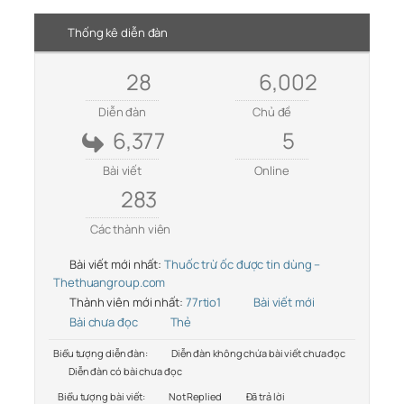
Thống kê diễn đàn
28
6,002
Diễn đàn
Chủ đề
6,377
5
Bài viết
Online
283
Các thành viên
Bài viết mới nhất:
Thuốc trừ ốc được tin dùng –
Thethuangroup.com
Thành viên mới nhất:
77rtio1
Bài viết mới
Bài chưa đọc
Thẻ
Biểu tượng diễn đàn:
Diễn đàn không chứa bài viết chưa đọc
Diễn đàn có bài chưa đọc
Biểu tượng bài viết:
Not Replied
Đã trả lời