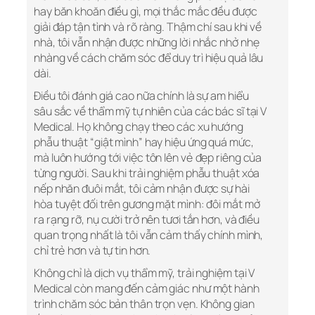
hay băn khoăn điều gì, mọi thắc mắc đều được
giải đáp tận tình và rõ ràng. Thậm chí sau khi về
nhà, tôi vẫn nhận được những lời nhắc nhở nhẹ
nhàng về cách chăm sóc để duy trì hiệu quả lâu
dài.
Điều tôi đánh giá cao nữa chính là sự am hiểu
sâu sắc về thẩm mỹ tự nhiên của các bác sĩ tại V
Medical. Họ không chạy theo các xu hướng
phẫu thuật “giật mình” hay hiệu ứng quá mức,
mà luôn hướng tới việc tôn lên vẻ đẹp riêng của
từng người. Sau khi trải nghiệm phẫu thuật xóa
nếp nhăn đuôi mắt, tôi cảm nhận được sự hài
hòa tuyệt đối trên gương mặt mình: đôi mắt mở
ra rạng rỡ, nụ cười trở nên tươi tắn hơn, và điều
quan trọng nhất là tôi vẫn cảm thấy chính mình,
chỉ trẻ hơn và tự tin hơn.
Không chỉ là dịch vụ thẩm mỹ, trải nghiệm tại V
Medical còn mang đến cảm giác như một hành
trình chăm sóc bản thân trọn vẹn. Không gian