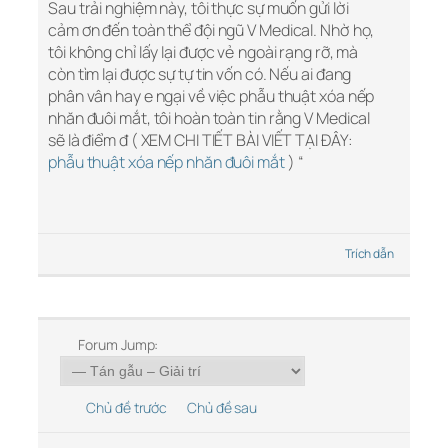
Sau trải nghiệm này, tôi thực sự muốn gửi lời
cảm ơn đến toàn thể đội ngũ V Medical. Nhờ họ,
tôi không chỉ lấy lại được vẻ ngoài rạng rỡ, mà
còn tìm lại được sự tự tin vốn có. Nếu ai đang
phân vân hay e ngại về việc phẫu thuật xóa nếp
nhăn đuôi mắt, tôi hoàn toàn tin rằng V Medical
sẽ là điểm đ ( XEM CHI TIẾT BÀI VIẾT TẠI ĐÂY:
phẫu thuật xóa nếp nhăn đuôi mắt
) “
Trích dẫn
Forum Jump:
Chủ đề trước
Chủ đề sau