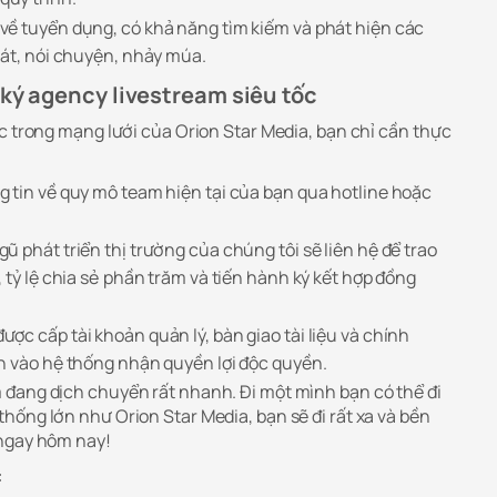
ề tuyển dụng, có khả năng tìm kiếm và phát hiện các
hát, nói chuyện, nhảy múa.
 ký agency livestream siêu tốc
c trong mạng lưới của Orion Star Media, bạn chỉ cần thực
g tin về quy mô team hiện tại của bạn qua hotline hoặc
.
gũ phát triển thị trường của chúng tôi sẽ liên hệ để trao
 tỷ lệ chia sẻ phần trăm và tiến hành ký kết hợp đồng
ược cấp tài khoản quản lý, bàn giao tài liệu và chính
h vào hệ thống nhận quyền lợi độc quyền.
đang dịch chuyển rất nhanh. Đi một mình bạn có thể đi
hống lớn như Orion Star Media, bạn sẽ đi rất xa và bền
 ngay hôm nay!
: