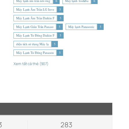
Máy lạnh âm trần nối ống
6
Máy lạnh Toshiba
6
Máy Lạnh Âm Trần LG Inve
5
Máy Lạnh Âm Trần Daikin F
5
Máy Lạnh Giấu Trần Panaso
5
Máy lạnh Panasonic
5
Máy Lạnh Tủ Đứng Daikin F
5
diện tích sử dụng Máy lạ
5
Máy Lạnh Tủ Đứng Panason
5
Xem tất cả thẻ (907)
3
283