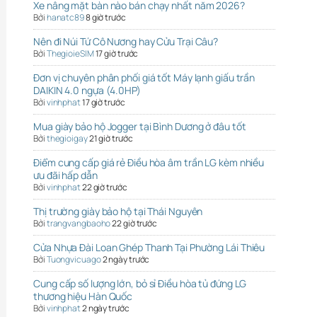
Xe nâng mặt bàn nào bán chạy nhất năm 2026?
Bởi
hanatc89
8 giờ trước
Nên đi Núi Tứ Cô Nương hay Cửu Trại Câu?
Bởi
ThegioieSIM
17 giờ trước
Đơn vị chuyên phân phối giá tốt Máy lạnh giấu trần
DAIKIN 4.0 ngựa (4.0HP)
Bởi
vinhphat
17 giờ trước
Mua giày bảo hộ Jogger tại Bình Dương ở đâu tốt
Bởi
thegioigay
21 giờ trước
Điểm cung cấp giá rẻ Điều hòa âm trần LG kèm nhiều
ưu đãi hấp dẫn
Bởi
vinhphat
22 giờ trước
Thị trường giày bảo hộ tại Thái Nguyên
Bởi
trangvangbaoho
22 giờ trước
Cửa Nhựa Đài Loan Ghép Thanh Tại Phường Lái Thiêu
Bởi
Tuongvicuago
2 ngày trước
Cung cấp số lượng lớn, bỏ sỉ Điều hòa tủ đứng LG
thương hiệu Hàn Quốc
Bởi
vinhphat
2 ngày trước