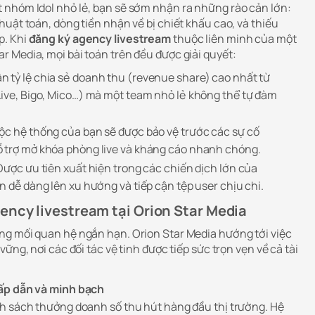
 nhóm Idol nhỏ lẻ, bạn sẽ sớm nhận ra những rào cản lớn:
uật toán, dòng tiền nhận về bị chiết khấu cao, và thiếu
p. Khi
đăng ký agency livestream
thuộc liên minh của một
 Media, mọi bài toán trên đều được giải quyết:
 tỷ lệ chia sẻ doanh thu (revenue share) cao nhất từ
Live, Bigo, Mico…) mà một team nhỏ lẻ không thể tự đàm
uộc hệ thống của bạn sẽ được bảo vệ trước các sự cố
ỗ trợ mở khóa phòng live và kháng cáo nhanh chóng.
ược ưu tiên xuất hiện trong các chiến dịch lớn của
n dễ dàng lên xu hướng và tiếp cận tệp user chịu chi.
ency livestream tại Orion Star Media
ng mối quan hệ ngắn hạn. Orion Star Media hướng tới việc
ững, nơi các đối tác vệ tinh được tiếp sức trọn vẹn về cả tài
hấp dẫn và minh bạch
h sách thưởng doanh số thu hút hàng đầu thị trường. Hệ