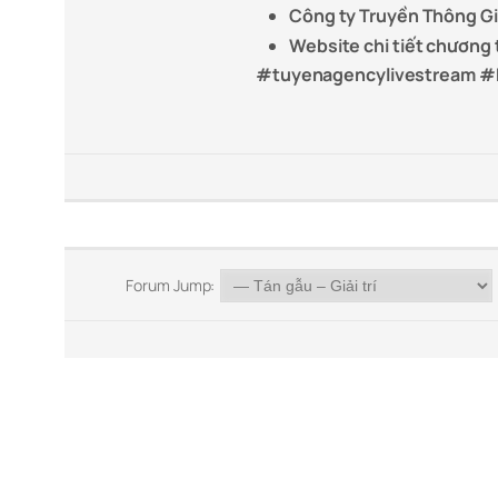
Công ty Truyền Thông Giả
Website chi tiết chương 
#tuyenagencylivestream #
Forum Jump: