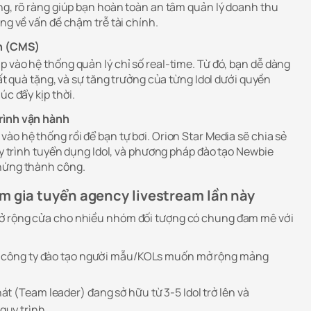
ộng, rõ ràng giúp bạn hoàn toàn an tâm quản lý doanh thu
ắng về vấn đề chậm trễ tài chính.
nh (CMS)
 vào hệ thống quản lý chỉ số real-time. Từ đó, bạn dễ dàng
uất quà tặng, và sự tăng trưởng của từng Idol dưới quyền
úc đẩy kịp thời.
rình vận hành
ào hệ thống rồi để bạn tự bơi. Orion Star Media sẽ chia sẻ
quy trình tuyển dụng Idol, và phương pháp đào tạo Newbie
chứng thành công.
m gia tuyển agency livestream lần này
ở rộng cửa cho nhiều nhóm đối tượng có chung đam mê với
, công ty đào tạo người mẫu/KOLs muốn mở rộng mảng
t (Team leader) đang sở hữu từ 3-5 Idol trở lên và
uy trình.