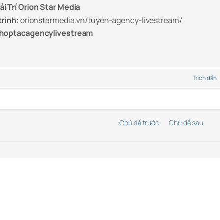
i Trí Orion Star Media
trình:
orionstarmedia.vn/tuyen-agency-livestream/
hoptacagencylivestream
Trích dẫn
Chủ đề trước
Chủ đề sau