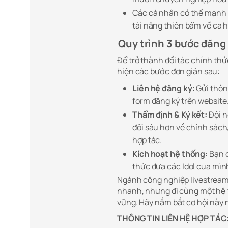
Các cá nhân có thế mạnh v
tài năng thiên bẩm về ca 
Quy trình 3 bước đăng
Để trở thành đối tác chính thứ
hiện các bước đơn giản sau:
Liên hệ đăng ký:
Gửi thôn
form đăng ký trên website
Thẩm định & Ký kết:
Đội n
đổi sâu hơn về chính sách,
hợp tác.
Kích hoạt hệ thống:
Bạn đ
thức đưa các Idol của mìn
Ngành công nghiệp livestream 
nhanh, nhưng đi cùng một hệ t
vững. Hãy nắm bắt cơ hội này
THÔNG TIN LIÊN HỆ HỢP TÁC