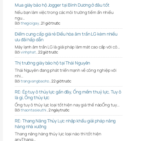
Mua giày bảo hộ Jogger tại Bình Dương ở đâu tốt
Nếu bạn làm việc trong các môi trường tiềm ẩn nhiều
ngu…
Bởi
thegioigay
,
21 giờ trước
Điểm cung cấp giá rẻ Điều hòa âm trần LG kèm nhiều
ưu đãi hấp dẫn
Máy lạnh âm trần LG là giải pháp làm mát cao cấp với cô…
Bởi
vinhphat
,
22 giờ trước
Thị trường giày bảo hộ tại Thái Nguyên
Thái Nguyên đang phát triển mạnh về công nghiệp với
nhi…
Bởi
trangvangbaoho
,
22 giờ trước
RE: Ép tuy ô thủy lực gần đây, Ống mềm thuỷ lực, Tuy ô
là gì, Ống thủy lực
Ống tuy ô thủy lực loại tốt hiện nay giá thế nàoỐng tuy…
Bởi
thaontasieuthi
,
2 ngày trước
RE: Thang Nâng Thủy Lực nhập khẩu giải pháp nâng
hàng nhà xưởng
Thang nâng hàng thủy lực loại nào thì tốt hiện
anyThang…