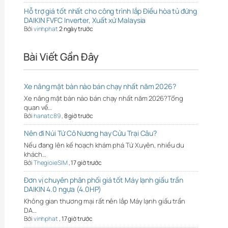
Hỗ trợ giá tốt nhất cho công trình lắp Điều hòa tủ đứng
DAIKIN FVFC Inverter, Xuất xứ Malaysia
Bởi
vinhphat
2 ngày trước
Bài Viết Gần Đây
Xe nâng mặt bàn nào bán chạy nhất năm 2026?
Xe nâng mặt bàn nào bán chạy nhất năm 2026?Tổng
quan về…
Bởi
hanatc89
,
8 giờ trước
Nên đi Núi Tứ Cô Nương hay Cửu Trại Câu?
Nếu đang lên kế hoạch khám phá Tứ Xuyên, nhiều du
khách…
Bởi
ThegioieSIM
,
17 giờ trước
Đơn vị chuyên phân phối giá tốt Máy lạnh giấu trần
DAIKIN 4.0 ngựa (4.0HP)
Không gian thương mại rất nên lắp Máy lạnh giấu trần
DA…
Bởi
vinhphat
,
17 giờ trước