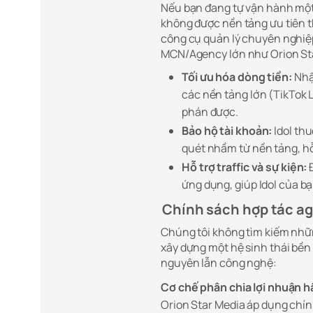
Nếu bạn đang tự vận hành một
không được nền tảng ưu tiên th
công cụ quản lý chuyên nghiệ
MCN/Agency lớn như Orion Star
Tối ưu hóa dòng tiền:
Nhận
các nền tảng lớn (TikTok 
phán được.
Bảo hộ tài khoản:
Idol th
quét nhầm từ nền tảng, h
Hỗ trợ traffic và sự kiện:
Đ
ứng dụng, giúp Idol của bạ
Chính sách hợp tác ag
Chúng tôi không tìm kiếm nhữ
xây dựng một hệ sinh thái bền v
nguyên lẫn công nghệ:
Cơ chế phân chia lợi nhuận 
Orion Star Media áp dụng chín