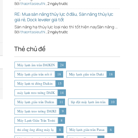
Bởi
thaontasieuthi
,
2 ngày trước
RE: Mua sàn nâng thủy lực ở đâu, Sàn nâng thủy lực
giá rẻ, Dock leveler giá tốt
Sàn nâng hạ thủy lực loại nào thì tốt hiện naySàn nâng …
Bởi
thaontasieuthi
,
2 ngày trước
Thẻ chủ đề
Máy lạnh âm trần DAIKIN
24
Máy lạnh giấu trần nối ố
18
Máy lạnh giấu trần Daiki
18
Máy lạnh tủ đứng Daikin
15
máy lạnh treo tường DAIK
14
Máy lạnh giấu trần Daikin
11
lắp đặt máy lạnh âm trần
10
Máy lạnh treo tường DAIKI
9
Máy Lạnh Giấu Trần Toshi
8
thi công ống đồng máy lạ
8
Máy lạnh giấu trần Panas
6