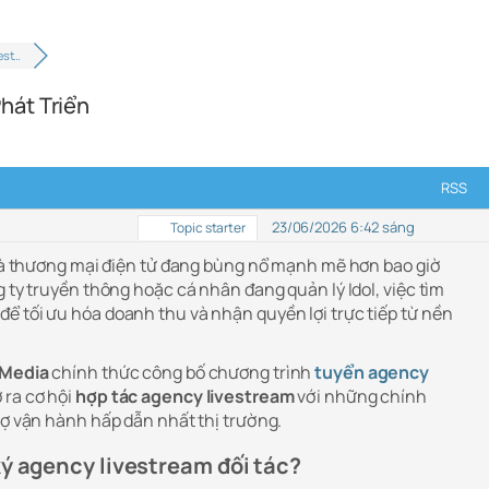
est…
hát Triển
RSS
23/06/2026 6:42 sáng
Topic starter
í và thương mại điện tử đang bùng nổ mạnh mẽ hơn bao giờ
g ty truyền thông hoặc cá nhân đang quản lý Idol, việc tìm
ể tối ưu hóa doanh thu và nhận quyền lợi trực tiếp từ nền
 Media
chính thức công bố chương trình
tuyển agency
 ra cơ hội
hợp tác agency livestream
với những chính
rợ vận hành hấp dẫn nhất thị trường.
ký agency livestream đối tác?