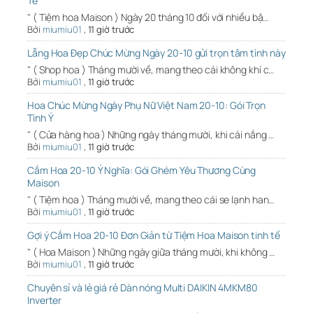
Tế
" ( Tiệm hoa Maison ) Ngày 20 tháng 10 đối với nhiều bậ…
Bởi
miumiu01
,
11 giờ trước
Lẵng Hoa Đẹp Chúc Mừng Ngày 20-10 gửi trọn tâm tình này
" ( Shop hoa ) Tháng mười về, mang theo cái không khí c…
Bởi
miumiu01
,
11 giờ trước
Hoa Chúc Mừng Ngày Phụ Nữ Việt Nam 20-10: Gói Trọn
Tình Ý
" ( Cửa hàng hoa ) Những ngày tháng mười, khi cái nắng …
Bởi
miumiu01
,
11 giờ trước
Cắm Hoa 20-10 Ý Nghĩa: Gói Ghém Yêu Thương Cùng
Maison
" ( Tiệm hoa ) Tháng mười về, mang theo cái se lạnh han…
Bởi
miumiu01
,
11 giờ trước
Gợi ý Cắm Hoa 20-10 Đơn Giản từ Tiệm Hoa Maison tinh tế
" ( Hoa Maison ) Những ngày giữa tháng mười, khi không …
Bởi
miumiu01
,
11 giờ trước
Chuyên sỉ và lẻ giá rẻ Dàn nóng Multi DAIKIN 4MKM80
Inverter