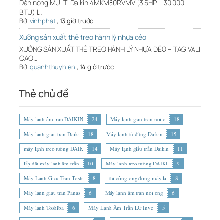
Dàn nóng MULTI Daikin 4MKM80RVMV (3.5HP – 30.000
BTU) l…
Bởi
vinhphat
,
13 giờ trước
Xưởng sản xuất thẻ treo hành lý nhựa dẻo
XƯỞNG SẢN XUẤT THẺ TREO HÀNH LÝ NHỰA DẺO – TAG VALI
CAO…
Bởi
quanhthuyhien
,
14 giờ trước
Thẻ chủ đề
Máy lạnh âm trần DAIKIN
24
Máy lạnh giấu trần nối ố
18
Máy lạnh giấu trần Daiki
18
Máy lạnh tủ đứng Daikin
15
máy lạnh treo tường DAIK
14
Máy lạnh giấu trần Daikin
11
lắp đặt máy lạnh âm trần
10
Máy lạnh treo tường DAIKI
9
Máy Lạnh Giấu Trần Toshi
8
thi công ống đồng máy lạ
8
Máy lạnh giấu trần Panas
6
Máy lạnh âm trần nối ống
6
Máy lạnh Toshiba
6
Máy Lạnh Âm Trần LG Inve
5