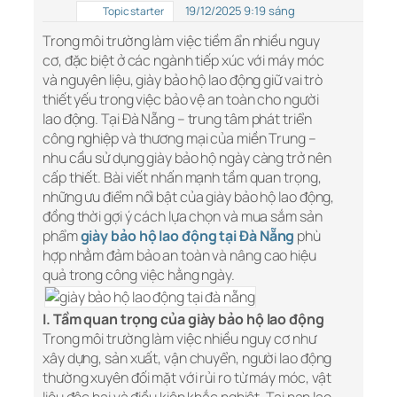
19/12/2025 9:19 sáng
Topic starter
Trong môi trường làm việc tiềm ẩn nhiều nguy
cơ, đặc biệt ở các ngành tiếp xúc với máy móc
và nguyên liệu, giày bảo hộ lao động giữ vai trò
thiết yếu trong việc bảo vệ an toàn cho người
lao động. Tại Đà Nẵng – trung tâm phát triển
công nghiệp và thương mại của miền Trung –
nhu cầu sử dụng giày bảo hộ ngày càng trở nên
cấp thiết. Bài viết nhấn mạnh tầm quan trọng,
những ưu điểm nổi bật của giày bảo hộ lao động,
đồng thời gợi ý cách lựa chọn và mua sắm sản
phẩm
giày bảo hộ lao động tại Đà Nẵng
phù
hợp nhằm đảm bảo an toàn và nâng cao hiệu
quả trong công việc hằng ngày.
I. Tầm quan trọng của giày bảo hộ lao động
Trong môi trường làm việc nhiều nguy cơ như
xây dựng, sản xuất, vận chuyển, người lao động
thường xuyên đối mặt với rủi ro từ máy móc, vật