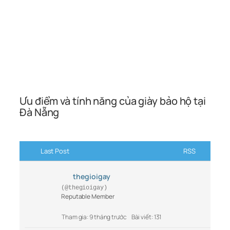
Ưu điểm và tính năng của giày bảo hộ tại
Đà Nẵng
Last Post
RSS
thegioigay
(@thegioigay)
Reputable Member
Tham gia: 9 tháng trước
Bài viết: 131