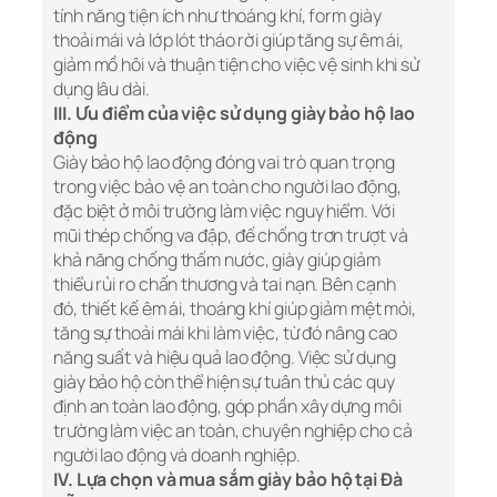
tính năng tiện ích như thoáng khí, form giày
thoải mái và lớp lót tháo rời giúp tăng sự êm ái,
giảm mồ hôi và thuận tiện cho việc vệ sinh khi sử
dụng lâu dài.
III. Ưu điểm của việc sử dụng giày bảo hộ lao
động
Giày bảo hộ lao động đóng vai trò quan trọng
trong việc bảo vệ an toàn cho người lao động,
đặc biệt ở môi trường làm việc nguy hiểm. Với
mũi thép chống va đập, đế chống trơn trượt và
khả năng chống thấm nước, giày giúp giảm
thiểu rủi ro chấn thương và tai nạn. Bên cạnh
đó, thiết kế êm ái, thoáng khí giúp giảm mệt mỏi,
tăng sự thoải mái khi làm việc, từ đó nâng cao
năng suất và hiệu quả lao động. Việc sử dụng
giày bảo hộ còn thể hiện sự tuân thủ các quy
định an toàn lao động, góp phần xây dựng môi
trường làm việc an toàn, chuyên nghiệp cho cả
người lao động và doanh nghiệp.
IV. Lựa chọn và mua sắm giày bảo hộ tại Đà