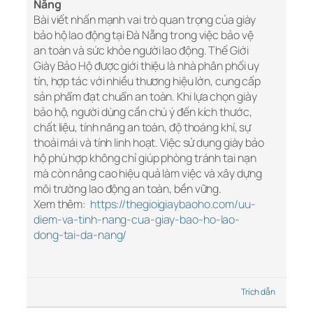
Nẵng
Bài viết nhấn mạnh vai trò quan trọng của giày
bảo hộ lao động tại Đà Nẵng trong việc bảo vệ
an toàn và sức khỏe người lao động. Thế Giới
Giày Bảo Hộ được giới thiệu là nhà phân phối uy
tín, hợp tác với nhiều thương hiệu lớn, cung cấp
sản phẩm đạt chuẩn an toàn. Khi lựa chọn giày
bảo hộ, người dùng cần chú ý đến kích thước,
chất liệu, tính năng an toàn, độ thoáng khí, sự
thoải mái và tính linh hoạt. Việc sử dụng giày bảo
hộ phù hợp không chỉ giúp phòng tránh tai nạn
mà còn nâng cao hiệu quả làm việc và xây dựng
môi trường lao động an toàn, bền vững.
Xem thêm:
https://thegioigiaybaoho.com/uu-
diem-va-tinh-nang-cua-giay-bao-ho-lao-
dong-tai-da-nang/
Trích dẫn