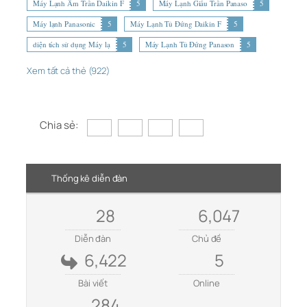
Máy Lạnh Âm Trần Daikin F
5
Máy Lạnh Giấu Trần Panaso
5
Máy lạnh Panasonic
5
Máy Lạnh Tủ Đứng Daikin F
5
diện tích sử dụng Máy lạ
5
Máy Lạnh Tủ Đứng Panason
5
Xem tất cả thẻ (922)
Chia sẻ:
Thống kê diễn đàn
28
6,047
Diễn đàn
Chủ đề
6,422
5
Bài viết
Online
284