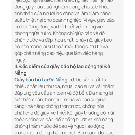
liệu độc hại và điều kiện khắc nghiệt. Tai nạn lao
động gây hậu quả nghiêm trọng cho sức khỏe,
tinh thần của người lao động và làm giảm năng
suất, thiệt hại cho doanh nghiệp. Vì vậy, giày bảo
hộ lao động đóng vai trò thiết yếu trong việc
phòng ngừa rủi ro. Không chỉ giúp bảo vệ đôi
chân trước va đập, hóa chất, cháy nổ, giày bảo
hộ còn mang lại sự thoải mái, tăng sự tự tin và
góp phần nâng cao hiệu quả làm việc hàng
ngày.
II. Đặc điểm của giày bảo hộ lao động tại Đà
Nẵng
Giày bảo hộ tại Đà Nẵng
cđược sản xuất từ
nhiều chất liệu như da, nhựa, cao su và vải nhằm
đáp ứng yêu cầu an toàn và độ bền. Da mang lại
sự chắc chắn, trong khi nhựa và cao su giúp
tăng khả năng chống trơn trượt, chống hóa
chất cho đế giày. Về thiết kế, giày thường có mũi
thép chống va đập, đế chống trượt và khả năng
chống thấm nước để bảo vệ người lao động
trong môi trường khắc nghiệt. Bên cạnh đó, các