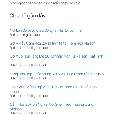
Không có thành viên trực tuyến ngay bây giờ
Chủ đề gần đây
Nơi bán đồ bảo hộ lao động tại Hà Nội tốt nhất
Bởi
Lasa
6 giờ trước
Gợi ý Mẫu Cắm Hoa 20-10 tinh tế tại Tiệm Hoa Maison
Bởi
miumiu01
11 giờ trước
Gợi Ý Bó Hoa Tặng Mẹ 20-10 Mầm Non Từ Maison Thật Tinh
Tế
Bởi
miumiu01
11 giờ trước
Lẵng Hoa Đẹp Chúc Mừng Ngày 20-10 gửi trọn tâm tình này
Bởi
miumiu01
11 giờ trước
Hoa Chúc Mừng Ngày Phụ Nữ Việt Nam 20-10: Gói Trọn
Tình Ý
Bởi
miumiu01
11 giờ trước
Cắm Hoa 20-10 Ý Nghĩa: Gói Ghém Yêu Thương Cùng
Maison
Bởi
miumiu01
11 giờ trước