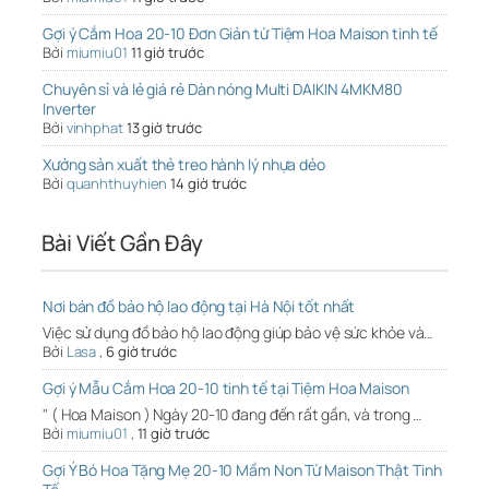
Gợi ý Cắm Hoa 20-10 Đơn Giản từ Tiệm Hoa Maison tinh tế
Bởi
miumiu01
11 giờ trước
Chuyên sỉ và lẻ giá rẻ Dàn nóng Multi DAIKIN 4MKM80
Inverter
Bởi
vinhphat
13 giờ trước
Xưởng sản xuất thẻ treo hành lý nhựa dẻo
Bởi
quanhthuyhien
14 giờ trước
Bài Viết Gần Đây
Nơi bán đồ bảo hộ lao động tại Hà Nội tốt nhất
Việc sử dụng đồ bảo hộ lao động giúp bảo vệ sức khỏe và…
Bởi
Lasa
,
6 giờ trước
Gợi ý Mẫu Cắm Hoa 20-10 tinh tế tại Tiệm Hoa Maison
" ( Hoa Maison ) Ngày 20-10 đang đến rất gần, và trong …
Bởi
miumiu01
,
11 giờ trước
Gợi Ý Bó Hoa Tặng Mẹ 20-10 Mầm Non Từ Maison Thật Tinh