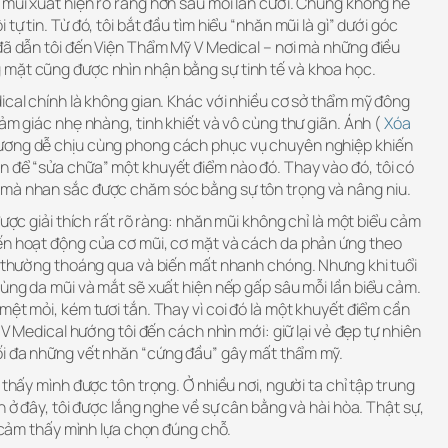
 mũi xuất hiện rõ ràng hơn sau mỗi lần cười. Chúng không hề
tự tin. Từ đó, tôi bắt đầu tìm hiểu “nhăn mũi là gì” dưới góc
đã dẫn tôi đến Viện Thẩm Mỹ V Medical – nơi mà những điều
mặt cũng được nhìn nhận bằng sự tinh tế và khoa học.
ical chính là không gian. Khác với nhiều cơ sở thẩm mỹ đông
cảm giác nhẹ nhàng, tinh khiết và vô cùng thư giãn. Ánh (
Xóa
hương dễ chịu cùng phong cách phục vụ chuyên nghiệp khiến
n để “sửa chữa” một khuyết điểm nào đó. Thay vào đó, tôi có
 mà nhan sắc được chăm sóc bằng sự tôn trọng và nâng niu.
được giải thích rất rõ ràng: nhăn mũi không chỉ là một biểu cảm
ến hoạt động của cơ mũi, cơ mặt và cách da phản ứng theo
ũi thường thoáng qua và biến mất nhanh chóng. Nhưng khi tuổi
vùng da mũi và mắt sẽ xuất hiện nếp gấp sâu mỗi lần biểu cảm.
mệt mỏi, kém tươi tắn. Thay vì coi đó là một khuyết điểm cần
i V Medical hướng tôi đến cách nhìn mới: giữ lại vẻ đẹp tự nhiên
ối đa những vết nhăn “cứng đầu” gây mất thẩm mỹ.
 thấy mình được tôn trọng. Ở nhiều nơi, người ta chỉ tập trung
n ở đây, tôi được lắng nghe về sự cân bằng và hài hòa. Thật sự,
i cảm thấy mình lựa chọn đúng chỗ.