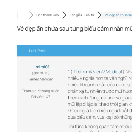
Góc thành viên
Tán gẫu – Giải trí
Vẻ đẹp ẩn chứa sa
Vẻ đẹp ẩn chứa sau từng biểu cảm nhăn mũi
Last Post
mimi01
” (
Thẩm mỹ viện V Medical
) Nh
(@mimi01)
nhiều ý nghĩa hơn ta vẫn nghĩ. 
Famed Member
nhiều khoảnh khắc của cuộc sống:
phản xạ tự nhiên trước mùi hư
Tham gia: 9 tháng trước
Bài viết: 1147
thêm sinh động, cá tính và già
mũi lặp đi lặp lại theo thời gian
Đó cũng là lúc nhiều người bắt 
của biểu cảm, vừa loại bỏ nhữ
Tôi từng không quan tâm nhiều 