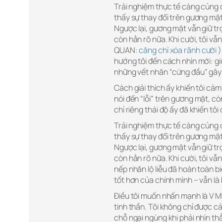
Trải nghiệm thực tế càng củng c
thấy sự thay đổi trên gương mặt
Ngược lại, gương mặt vẫn giữ tr
còn hằn rõ nữa. Khi cười, tôi vẫ
QUAN:
căng chỉ xóa rãnh cười
)
hướng tôi đến cách nhìn mới: gi
những vết nhăn “cứng đầu” gây
Cách giải thích ấy khiến tôi cảm
nói đến “lỗi” trên gương mặt, cò
chỉ riêng thái độ ấy đã khiến tô
Trải nghiệm thực tế càng củng c
thấy sự thay đổi trên gương mặt
Ngược lại, gương mặt vẫn giữ tr
còn hằn rõ nữa. Khi cười, tôi vẫ
nếp nhăn lộ liễu đã hoàn toàn 
tốt hơn của chính mình – vẫn là 
Điều tôi muốn nhấn mạnh là V M
tinh thần. Tôi không chỉ được c
chỗ ngại ngùng khi phải nhìn t