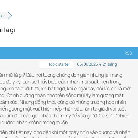
u …
 là gì
RSS
05/01/2026 4:24 sáng
Topic starter
ăn mũi là gì? Câu hỏi tưởng chừng đơn giản nhưng lại mang
Nếu để ý kỹ, bạn sẽ thấy biểu cảm nhăn mũi xuất hiện trong
 khi ta cười tươi, khi bất ngờ, khi e ngại hay đôi lúc chỉ là một
ơng. Chính đường nhăn nhỏ trên sống mũi ấy làm gương mặt
u cảm xúc. Nhưng đồng thời, cũng có những trường hợp nhăn
 khiến gương mặt xuất hiện nếp nhăn sâu, làm ta già đi vài tuổi.
đầu tìm đến các giải pháp thẩm mỹ để vừa giữ được sự tự nhiên
ng đường nhăn không mong muốn.
đến chi tiết này, cho đến khi một ngày nhìn vào gương và nhận