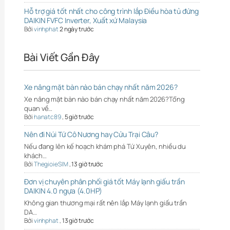
Hỗ trợ giá tốt nhất cho công trình lắp Điều hòa tủ đứng
DAIKIN FVFC Inverter, Xuất xứ Malaysia
Bởi
vinhphat
2 ngày trước
Bài Viết Gần Đây
Xe nâng mặt bàn nào bán chạy nhất năm 2026?
Xe nâng mặt bàn nào bán chạy nhất năm 2026?Tổng
quan về…
Bởi
hanatc89
,
5 giờ trước
Nên đi Núi Tứ Cô Nương hay Cửu Trại Câu?
Nếu đang lên kế hoạch khám phá Tứ Xuyên, nhiều du
khách…
Bởi
ThegioieSIM
,
13 giờ trước
Đơn vị chuyên phân phối giá tốt Máy lạnh giấu trần
DAIKIN 4.0 ngựa (4.0HP)
Không gian thương mại rất nên lắp Máy lạnh giấu trần
DA…
Bởi
vinhphat
,
13 giờ trước