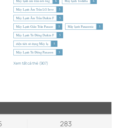
Máy lạnh âm trần nối ống
6
Máy lạnh Toshiba
6
Máy Lạnh Âm Trần LG Inve
5
Máy Lạnh Âm Trần Daikin F
5
Máy Lạnh Giấu Trần Panaso
5
Máy lạnh Panasonic
5
Máy Lạnh Tủ Đứng Daikin F
5
diện tích sử dụng Máy lạ
5
Máy Lạnh Tủ Đứng Panason
5
Xem tất cả thẻ (907)
5
283