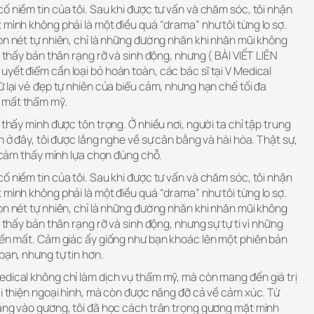
ố niềm tin của tôi. Sau khi được tư vấn và chăm sóc, tôi nhận
 mình không phải là một điều quá “drama” như tôi từng lo sợ.
ọn nét tự nhiên, chỉ là những đường nhăn khi nhăn mũi không
n thấy bản thân rạng rỡ và sinh động, nhưng ( BÀI VIẾT LIÊN
 uyết điểm cần loại bỏ hoàn toàn, các bác sĩ tại V Medical
ữ lại vẻ đẹp tự nhiên của biểu cảm, nhưng hạn chế tối đa
 mất thẩm mỹ.
 thấy mình được tôn trọng. Ở nhiều nơi, người ta chỉ tập trung
n ở đây, tôi được lắng nghe về sự cân bằng và hài hòa. Thật sự,
i cảm thấy mình lựa chọn đúng chỗ.
ố niềm tin của tôi. Sau khi được tư vấn và chăm sóc, tôi nhận
 mình không phải là một điều quá “drama” như tôi từng lo sợ.
ọn nét tự nhiên, chỉ là những đường nhăn khi nhăn mũi không
n thấy bản thân rạng rỡ và sinh động, nhưng sự tự ti vì những
biến mất. Cảm giác ấy giống như bạn khoác lên một phiên bản
bạn, nhưng tự tin hơn.
edical không chỉ làm dịch vụ thẩm mỹ, mà còn mang đến giá trị
ải thiện ngoại hình, mà còn được nâng đỡ cả về cảm xúc. Từ
hẳng vào gương, tôi đã học cách trân trọng gương mặt mình