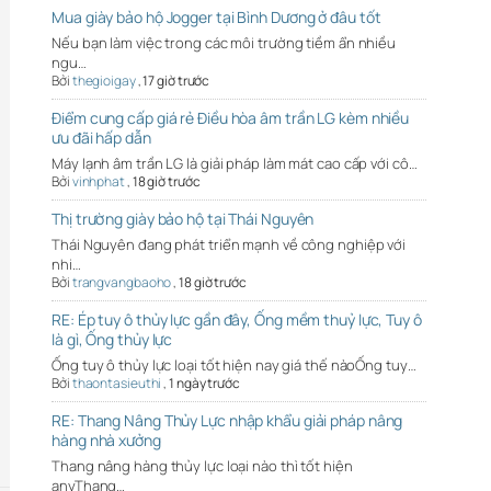
Mua giày bảo hộ Jogger tại Bình Dương ở đâu tốt
Nếu bạn làm việc trong các môi trường tiềm ẩn nhiều
ngu…
Bởi
thegioigay
,
17 giờ trước
Điểm cung cấp giá rẻ Điều hòa âm trần LG kèm nhiều
ưu đãi hấp dẫn
Máy lạnh âm trần LG là giải pháp làm mát cao cấp với cô…
Bởi
vinhphat
,
18 giờ trước
Thị trường giày bảo hộ tại Thái Nguyên
Thái Nguyên đang phát triển mạnh về công nghiệp với
nhi…
Bởi
trangvangbaoho
,
18 giờ trước
RE: Ép tuy ô thủy lực gần đây, Ống mềm thuỷ lực, Tuy ô
là gì, Ống thủy lực
Ống tuy ô thủy lực loại tốt hiện nay giá thế nàoỐng tuy…
Bởi
thaontasieuthi
,
1 ngày trước
RE: Thang Nâng Thủy Lực nhập khẩu giải pháp nâng
hàng nhà xưởng
Thang nâng hàng thủy lực loại nào thì tốt hiện
anyThang…