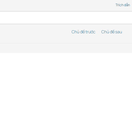
Trích dẫn
Chủ đề trước
Chủ đề sau