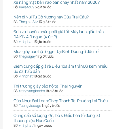
Xe nâng mặt bàn nào bán chạy nhất năm 2026?
Bởi
hanatc89
5 giờ trước
Nên đi Núi Tứ Cô Nương hay Cửu Trại Câu?
Bởi
ThegioieSIM
13 giờ trước
Đơn vị chuyên phân phối giá tốt Máy lạnh giấu trần
DAIKIN 4.0 ngựa (4.0HP)
Bởi
vinhphat
13 giờ trước
Mua giày bảo hộ Jogger tại Bình Dương ở đâu tốt
Bởi
thegioigay
17 giờ trước
Điểm cung cấp giá rẻ Điều hòa âm trần LG kèm nhiều
ưu đãi hấp dẫn
Bởi
vinhphat
18 giờ trước
Thị trường giày bảo hộ tại Thái Nguyên
Bởi
trangvangbaoho
18 giờ trước
Cửa Nhựa Đài Loan Ghép Thanh Tại Phường Lái Thiêu
Bởi
Tuongvicuago
1 ngày trước
Cung cấp số lượng lớn, bỏ sỉ Điều hòa tủ đứng LG
thương hiệu Hàn Quốc
Bởi
vinhphat
1 ngày trước