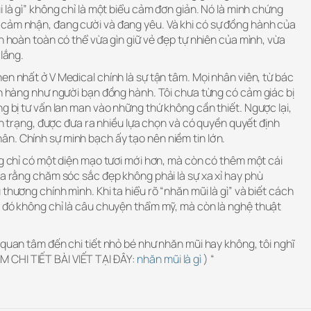
 là gì” không chỉ là một biểu cảm đơn giản. Nó là minh chứng
cảm nhận, đang cười và đang yêu. Và khi có sự đồng hành của
ạn hoàn toàn có thể vừa gìn giữ vẻ đẹp tự nhiên của mình, vừa
 lắng.
en nhất ở V Medical chính là sự tận tâm. Mọi nhân viên, từ bác
ch hàng như người bạn đồng hành. Tôi chưa từng có cảm giác bị
ng bị tư vấn lan man vào những thứ không cần thiết. Ngược lại,
ình trạng, được đưa ra nhiều lựa chọn và có quyền quyết định
n. Chính sự minh bạch ấy tạo nên niềm tin lớn.
ng chỉ có một diện mạo tươi mới hơn, mà còn có thêm một cái
ra rằng chăm sóc sắc đẹp không phải là sự xa xỉ hay phù
thương chính mình. Khi ta hiểu rõ “nhăn mũi là gì” và biết cách
, đó không chỉ là câu chuyện thẩm mỹ, mà còn là nghệ thuật
 quan tâm đến chi tiết nhỏ bé như nhăn mũi hay không, tôi nghĩ
 XEM CHI TIẾT BÀI VIẾT TẠI ĐÂY:
nhăn mũi là gì
) “