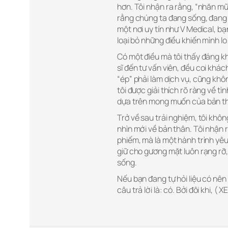
hơn. Tôi nhận ra rằng, “nhăn mũi
rằng chúng ta đang sống, đang 
một nơi uy tín như V Medical, b
loại bỏ những điều khiến mình lo
Có một điều mà tôi thấy đáng kh
sĩ đến tư vấn viên, đều coi khá
“ép” phải làm dịch vụ, cũng khô
tôi được giải thích rõ ràng về t
dựa trên mong muốn của bản thâ
Trở về sau trải nghiệm, tôi khô
nhìn mới về bản thân. Tôi nhận 
phiếm, mà là một hành trình yêu 
giữ cho gương mặt luôn rạng rỡ
sống.
Nếu bạn đang tự hỏi liệu có nên
câu trả lời là: có. Bởi đôi khi, (