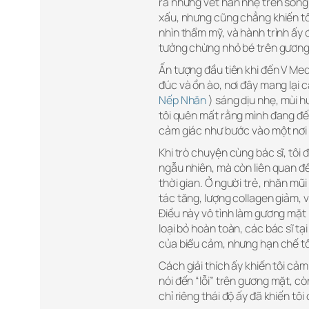
ra những vết hằn nhẹ trên sống
xấu, nhưng cũng chẳng khiến tôi 
nhìn thẩm mỹ, và hành trình ấy 
tưởng chừng nhỏ bé trên gương 
Ấn tượng đầu tiên khi đến V Med
đúc và ồn ào, nơi đây mang lại 
Nếp Nhăn
) sáng dịu nhẹ, mùi 
tôi quên mất rằng mình đang đế
cảm giác như bước vào một nơi
Khi trò chuyện cùng bác sĩ, tôi 
ngẫu nhiên, mà còn liên quan đ
thời gian. Ở người trẻ, nhăn m
tác tăng, lượng collagen giảm, 
Điều này vô tình làm gương mặt 
loại bỏ hoàn toàn, các bác sĩ tạ
của biểu cảm, nhưng hạn chế t
Cách giải thích ấy khiến tôi cảm
nói đến “lỗi” trên gương mặt, cò
chỉ riêng thái độ ấy đã khiến tô