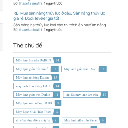
Bởi
thaontasieuthi
,
1 ngày trước
RE: Mua sàn nâng thủy lực ở đâu, Sàn nâng thủy lực
giá rẻ, Dock leveler giá tốt
Sàn nâng hạ thủy lực loại nào thì tốt hiện naySàn nâng …
Bởi
thaontasieuthi
,
1 ngày trước
Thẻ chủ đề
Máy lạnh âm trần DAIKIN
24
Máy lạnh giấu trần nối ố
18
Máy lạnh giấu trần Daiki
18
Máy lạnh tủ đứng Daikin
15
máy lạnh treo tường DAIK
14
Máy lạnh giấu trần Daikin
11
lắp đặt máy lạnh âm trần
10
Máy lạnh treo tường DAIKI
9
Máy Lạnh Giấu Trần Toshi
8
thi công ống đồng máy lạ
8
Máy lạnh giấu trần Panas
6