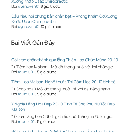
Xương Khớp Usac Chiropractic
Bởi
uyenuyen01
9 giờ trước
Dấu hiệu hội chứng bàn chân bẹt – Phòng Khám Cơ Xương
Khớp Usac Chiropractic
Bởi
uyenuyen01
10 giờ trước
Bài Viết Gần Đây
Gói trọn chân thành qua lẵng Thiệp Hoa Chúc Mừng 20-10
" ( Tiệm hoa Maison ) Mỗi độ tháng mười về, khi những c…
Bởi
miumiu01
,
5 giờ trước
Tiệm Hoa Maison: Nghệ thuật Thi Cắm Hoa 20-10 tinh tế
" ( Shop hoa ) Mỗi độ tháng mười về, khi cái nắng hanh …
Bởi
miumiu01
,
5 giờ trước
Ý Nghĩa Lẵng Hoa Đẹp 20-10 Tinh Tế Cho Phụ Nữ Tốt Đẹp
Maison
" ( Cửa hàng hoa ) Những chiều cuối tháng mười, khi gió…
Bởi
miumiu01
,
5 giờ trước
Bó hoa dành tặng vợ 20-10 gửi trao tình cảm chân thành