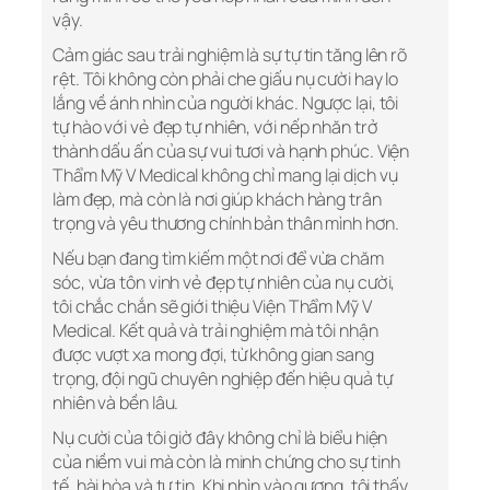
vậy.
Cảm giác sau trải nghiệm là sự tự tin tăng lên rõ
rệt. Tôi không còn phải che giấu nụ cười hay lo
lắng về ánh nhìn của người khác. Ngược lại, tôi
tự hào với vẻ đẹp tự nhiên, với nếp nhăn trở
thành dấu ấn của sự vui tươi và hạnh phúc. Viện
Thẩm Mỹ V Medical không chỉ mang lại dịch vụ
làm đẹp, mà còn là nơi giúp khách hàng trân
trọng và yêu thương chính bản thân mình hơn.
Nếu bạn đang tìm kiếm một nơi để vừa chăm
sóc, vừa tôn vinh vẻ đẹp tự nhiên của nụ cười,
tôi chắc chắn sẽ giới thiệu Viện Thẩm Mỹ V
Medical. Kết quả và trải nghiệm mà tôi nhận
được vượt xa mong đợi, từ không gian sang
trọng, đội ngũ chuyên nghiệp đến hiệu quả tự
nhiên và bền lâu.
Nụ cười của tôi giờ đây không chỉ là biểu hiện
của niềm vui mà còn là minh chứng cho sự tinh
tế, hài hòa và tự tin. Khi nhìn vào gương, tôi thấy