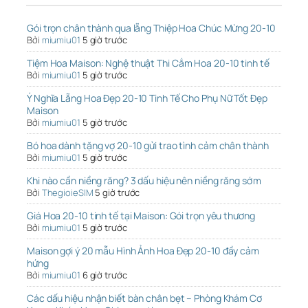
Gói trọn chân thành qua lẵng Thiệp Hoa Chúc Mừng 20-10
Bởi
miumiu01
5 giờ trước
Tiệm Hoa Maison: Nghệ thuật Thi Cắm Hoa 20-10 tinh tế
Bởi
miumiu01
5 giờ trước
Ý Nghĩa Lẵng Hoa Đẹp 20-10 Tinh Tế Cho Phụ Nữ Tốt Đẹp
Maison
Bởi
miumiu01
5 giờ trước
Bó hoa dành tặng vợ 20-10 gửi trao tình cảm chân thành
Bởi
miumiu01
5 giờ trước
Khi nào cần niềng răng? 3 dấu hiệu nên niềng răng sớm
Bởi
ThegioieSIM
5 giờ trước
Giá Hoa 20-10 tinh tế tại Maison: Gói trọn yêu thương
Bởi
miumiu01
5 giờ trước
Maison gợi ý 20 mẫu Hình Ảnh Hoa Đẹp 20-10 đầy cảm
hứng
Bởi
miumiu01
6 giờ trước
Các dấu hiệu nhận biết bàn chân bẹt – Phòng Khám Cơ