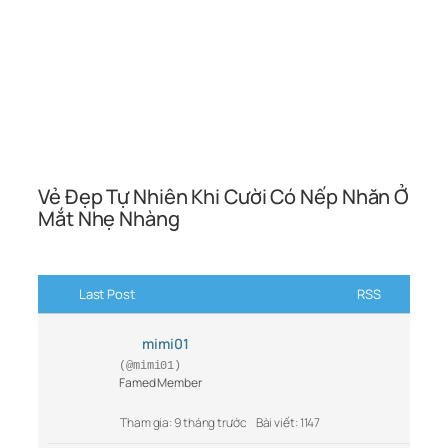
Vẻ Đẹp Tự Nhiên Khi Cười Có Nếp Nhăn Ở
Mắt Nhẹ Nhàng
Last Post
RSS
mimi01
(@mimi01)
Famed Member
Tham gia: 9 tháng trước
Bài viết: 1147