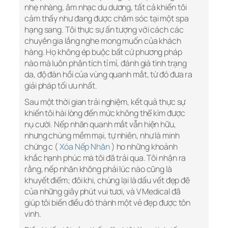
nhẹ nhàng, âm nhạc du dương, tất cả khiến tôi
cảm thấy như đang được chăm sóc tại một spa
hạng sang. Tôi thực sự ấn tượng với cách các
chuyên gia lắng nghe mong muốn của khách
hàng. Họ không ép buộc bất cứ phương pháp
nào mà luôn phân tích tỉ mỉ, đánh giá tình trạng
da, độ đàn hồi của vùng quanh mắt, từ đó đưa ra
giải pháp tối ưu nhất.
Sau một thời gian trải nghiệm, kết quả thực sự
khiến tôi hài lòng đến mức không thể kìm được
nụ cười. Nếp nhăn quanh mắt vẫn hiện hữu,
nhưng chúng mềm mại, tự nhiên, như là minh
chứng c (
Xóa Nếp Nhăn
) ho những khoảnh
khắc hạnh phúc mà tôi đã trải qua. Tôi nhận ra
rằng, nếp nhăn không phải lúc nào cũng là
khuyết điểm; đôi khi, chúng lại là dấu vết đẹp đẽ
của những giây phút vui tươi, và V Medical đã
giúp tôi biến điều đó thành một vẻ đẹp được tôn
vinh.