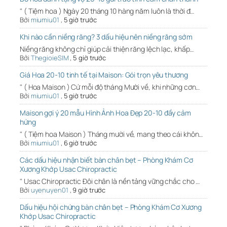
" ( Tiệm hoa ) Ngày 20 tháng 10 hàng năm luôn là thời đ…
Bởi
miumiu01
,
5 giờ trước
Khi nào cần niềng răng? 3 dấu hiệu nên niềng răng sớm
Niềng răng không chỉ giúp cải thiện răng lệch lạc, khấp…
Bởi
ThegioieSIM
,
5 giờ trước
Giá Hoa 20-10 tinh tế tại Maison: Gói trọn yêu thương
" ( Hoa Maison ) Cứ mỗi độ tháng Mười về, khi những cơn…
Bởi
miumiu01
,
5 giờ trước
Maison gợi ý 20 mẫu Hình Ảnh Hoa Đẹp 20-10 đầy cảm
hứng
" ( Tiệm hoa Maison ) Tháng mười về, mang theo cái khôn…
Bởi
miumiu01
,
6 giờ trước
Các dấu hiệu nhận biết bàn chân bẹt – Phòng Khám Cơ
Xương Khớp Usac Chiropractic
" Usac Chiropractic Đôi chân là nền tảng vững chắc cho …
Bởi
uyenuyen01
,
9 giờ trước
Dấu hiệu hội chứng bàn chân bẹt – Phòng Khám Cơ Xương
Khớp Usac Chiropractic