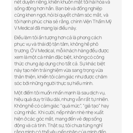
nét duyên riêng, khiến khuôn mặt tôi hài hòa và
sống động hơn hẳn. Bạn bè và đồng nghiệp
cũng khen ngợi, hỏi bí quyết chăm sóc mắt, và
tôi hạnh phúc chia sẻ rằng, chính Viện Thẩm Mỹ
V Medical đã mang lại điều này.
Điều làm tôi ấn tượng hơn cả là phong cách
phục vụ và thái độ tận tâm, không hề phô
trương. Ở V Medical, mỗi khách hàng đều được
xem là một cá nhân đặc biệt, không có công
thức chung áp dụng cho tất cả. Sự khác biệt
này tạo nên trải nghiệm vừa sang trọng vừa
thân thiện, khiến tôi cảm giác như được chăm
sóc bởi những người thực sự hiểu mình.
Một điểm tôi muốn nhấn mạnh là sau dịch vụ,
hiệu quả duy trì lâu dài, nhưng vẫn rất tự nhiên.
Không hề có cảm giác “quá mức”, “giả tạo” hay
cứng nhắc. Khi cười, nếp nhăn nhè nhẹ xuất
hiện ở các góc mắt, mang đến vẻ đẹp sống
động và cá tính. Thật sự, tôi chưa từng nghĩ
rằng mình có thể yêu nếp nhăn của mình đến