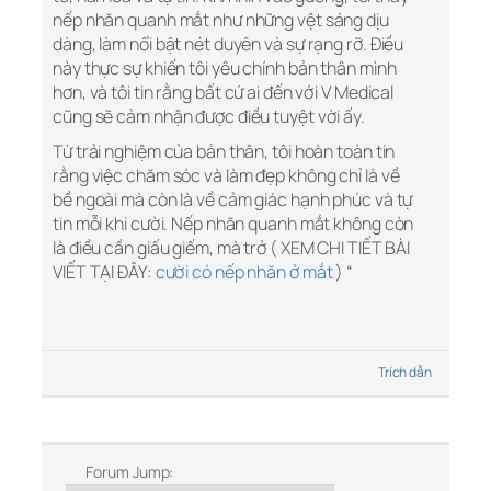
nếp nhăn quanh mắt như những vệt sáng dịu
dàng, làm nổi bật nét duyên và sự rạng rỡ. Điều
này thực sự khiến tôi yêu chính bản thân mình
hơn, và tôi tin rằng bất cứ ai đến với V Medical
cũng sẽ cảm nhận được điều tuyệt vời ấy.
Từ trải nghiệm của bản thân, tôi hoàn toàn tin
rằng việc chăm sóc và làm đẹp không chỉ là về
bề ngoài mà còn là về cảm giác hạnh phúc và tự
tin mỗi khi cười. Nếp nhăn quanh mắt không còn
là điều cần giấu giếm, mà trở ( XEM CHI TIẾT BÀI
VIẾT TẠI ĐÂY:
cười có nếp nhăn ở mắt
) “
Trích dẫn
Forum Jump: