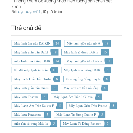
" Phòng Khám Cơ Xương Khớp Hiện tượng bàn chân bẹt
khôn…
Bởi
uyenuyen01
,
10 giờ trước
Thẻ chủ đề
Máy lạnh âm trần DAIKIN
24
Máy lạnh giấu trần nối ố
18
Máy lạnh giấu trần Daiki
18
Máy lạnh tủ đứng Daikin
15
máy lạnh treo tường DAIK
14
Máy lạnh giấu trần Daikin
11
lắp đặt máy lạnh âm trần
10
Máy lạnh treo tường DAIKI
9
Máy Lạnh Giấu Trần Toshi
8
thi công ống đồng máy lạ
8
Máy lạnh giấu trần Panas
6
Máy lạnh âm trần nối ống
6
Máy lạnh Toshiba
6
Máy Lạnh Âm Trần LG Inve
5
Máy Lạnh Âm Trần Daikin F
5
Máy Lạnh Giấu Trần Panaso
5
Máy lạnh Panasonic
5
Máy Lạnh Tủ Đứng Daikin F
5
diện tích sử dụng Máy lạ
5
Máy Lạnh Tủ Đứng Panason
5