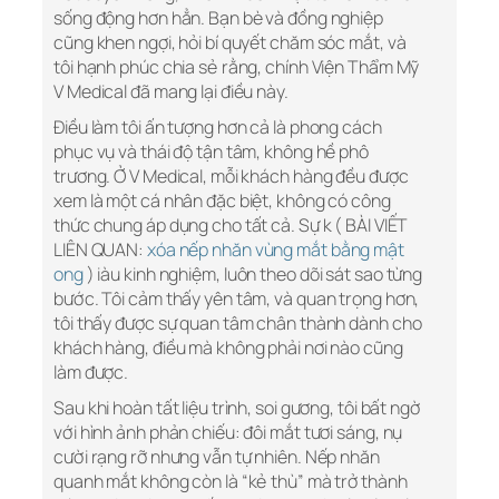
sống động hơn hẳn. Bạn bè và đồng nghiệp
cũng khen ngợi, hỏi bí quyết chăm sóc mắt, và
tôi hạnh phúc chia sẻ rằng, chính Viện Thẩm Mỹ
V Medical đã mang lại điều này.
Điều làm tôi ấn tượng hơn cả là phong cách
phục vụ và thái độ tận tâm, không hề phô
trương. Ở V Medical, mỗi khách hàng đều được
xem là một cá nhân đặc biệt, không có công
thức chung áp dụng cho tất cả. Sự k ( BÀI VIẾT
LIÊN QUAN:
xóa nếp nhăn vùng mắt bằng mật
ong
) iàu kinh nghiệm, luôn theo dõi sát sao từng
bước. Tôi cảm thấy yên tâm, và quan trọng hơn,
tôi thấy được sự quan tâm chân thành dành cho
khách hàng, điều mà không phải nơi nào cũng
làm được.
Sau khi hoàn tất liệu trình, soi gương, tôi bất ngờ
với hình ảnh phản chiếu: đôi mắt tươi sáng, nụ
cười rạng rỡ nhưng vẫn tự nhiên. Nếp nhăn
quanh mắt không còn là “kẻ thù” mà trở thành