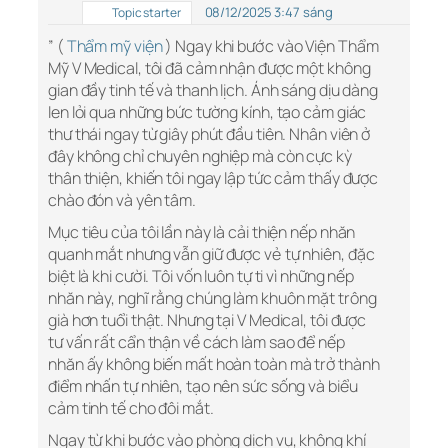
08/12/2025 3:47 sáng
Topic starter
” (
Thẩm mỹ viện
) Ngay khi bước vào Viện Thẩm
Mỹ V Medical, tôi đã cảm nhận được một không
gian đầy tinh tế và thanh lịch. Ánh sáng dịu dàng
len lỏi qua những bức tường kính, tạo cảm giác
thư thái ngay từ giây phút đầu tiên. Nhân viên ở
đây không chỉ chuyên nghiệp mà còn cực kỳ
thân thiện, khiến tôi ngay lập tức cảm thấy được
chào đón và yên tâm.
Mục tiêu của tôi lần này là cải thiện nếp nhăn
quanh mắt nhưng vẫn giữ được vẻ tự nhiên, đặc
biệt là khi cười. Tôi vốn luôn tự ti vì những nếp
nhăn này, nghĩ rằng chúng làm khuôn mặt trông
già hơn tuổi thật. Nhưng tại V Medical, tôi được
tư vấn rất cẩn thận về cách làm sao để nếp
nhăn ấy không biến mất hoàn toàn mà trở thành
điểm nhấn tự nhiên, tạo nên sức sống và biểu
cảm tinh tế cho đôi mắt.
Ngay từ khi bước vào phòng dịch vụ, không khí