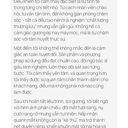
Điều khiến tôi cảm thấy đặc biệt là sự tinh tế
trong từng chi tiết nhỏ. Từ cách nhân viên chào
hỏi, tư vấn tận tình, đến không gian phòng chăm
sóc – tất cả đều tạo nên trải nghiệm “chất lượng
thượng lưu” nhưng vẫn gần gũi. Không hề có
cảm giác gượng ép hay máy móc, mà là sự chăm
sóc với tâm huyết thực sự.
Một điểm tôi không thể không nhắc đến là cảm
giác an toàn tuyệt đối. Sản phẩm và phương
pháp sử dụng đều đạt chuẩn cao, đội ngũ bác sĩ
giàu kinh nghiệm, luôn theo dõi sát sao từng
bước. Tôi cảm thấy yên tâm, và quan trọng hơn,
tôi thấy được sự quan tâm chân thành dành cho
khách hàng, điều mà không phải nơi nào cũng
làm được.
Sau khi hoàn tất liệu trình, soi gương, tôi bất ngờ
với hình ảnh phản chiếu: đôi mắt tươi sáng, nụ
cười rạng rỡ nhưng vẫn tự nhiên. Nếp nhăn
quanh mắt không còn là “kẻ thù” mà trở thành
nét duyên riêng, khiến khuôn mặt tôi hài hòa và