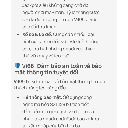
Jackpot siêu khủng đang chờ đợi
người chơi may mắn. Tỷ lệ thắng cược
cao là điểm cộng lớn của
Vi68
so với
các đối thủ khác.
Xổ số & Lô đề:
Cung cấp nhiều loại
hình xổ số siêu tốc với tỷ lệ trả thưởng
cao, thu hút những người yêu thích
thử vận may với con số.
Vi68: Đảm bảo an toàn và bảo
mật thông tin tuyệt đối
Vi68
đặt sự an toàn và bảo mật thông tin của
khách hàng lên hàng đầu.
Hệ thống bảo mật:
Sử dụng công
nghệ mã hóa SSL 128 bit tiên tiến,
đảm bảo mọi giao dịch và dữ liệu cá
nhân của người chơi được bảo vệ khỏi
sự xâm nhập của bên thứ ba.