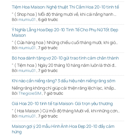
Tiệm Hoa Maison: Nghệ thuật Thi Cắm Hoa 20-10 tinh tế
" ( Shop hoa ) Mỗi độ tháng mười về, khi cái nắng hanh …
Bởi
miumiu01
,
6 giờ trước
Ý Nghĩa Lẵng Hoa Đẹp 20-10 Tinh Tế Cho Phụ Nữ Tốt Đẹp
Maison
" ( Cửa hàng hoa ) Những chiều cuối tháng mười, khi gió…
Bởi
miumiu01
,
7 giờ trước
Bó hoa dành tặng vợ 20-10 gửi trao tình cảm chân thành
" ( Tiệm hoa ) Ngày 20 tháng 10 hàng năm luôn là thời đ…
Bởi
miumiu01
,
7 giờ trước
Khi nào cần niềng răng? 3 dấu hiệu nên niềng răng sớm
Niềng răng không chỉ giúp cải thiện răng lệch lạc, khấp…
Bởi
ThegioieSIM
,
7 giờ trước
Giá Hoa 20-10 tinh tế tại Maison: Gói trọn yêu thương
" ( Hoa Maison ) Cứ mỗi độ tháng Mười về, khi những cơn…
Bởi
miumiu01
,
7 giờ trước
Maison gợi ý 20 mẫu Hình Ảnh Hoa Đẹp 20-10 đầy cảm
hứng