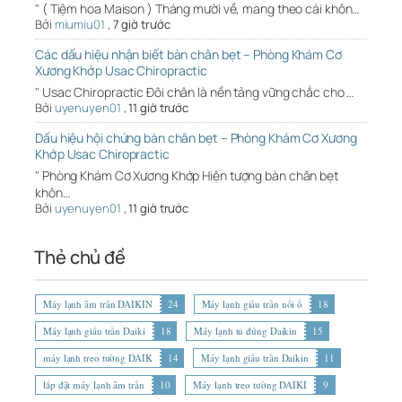
" ( Tiệm hoa Maison ) Tháng mười về, mang theo cái khôn…
Bởi
miumiu01
,
7 giờ trước
Các dấu hiệu nhận biết bàn chân bẹt – Phòng Khám Cơ
Xương Khớp Usac Chiropractic
" Usac Chiropractic Đôi chân là nền tảng vững chắc cho …
Bởi
uyenuyen01
,
11 giờ trước
Dấu hiệu hội chứng bàn chân bẹt – Phòng Khám Cơ Xương
Khớp Usac Chiropractic
" Phòng Khám Cơ Xương Khớp Hiện tượng bàn chân bẹt
khôn…
Bởi
uyenuyen01
,
11 giờ trước
Thẻ chủ đề
Máy lạnh âm trần DAIKIN
24
Máy lạnh giấu trần nối ố
18
Máy lạnh giấu trần Daiki
18
Máy lạnh tủ đứng Daikin
15
máy lạnh treo tường DAIK
14
Máy lạnh giấu trần Daikin
11
lắp đặt máy lạnh âm trần
10
Máy lạnh treo tường DAIKI
9