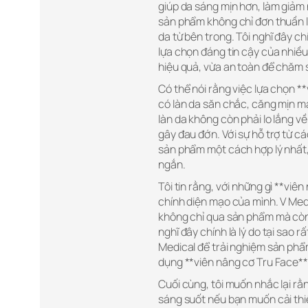
giúp da sáng mịn hơn, làm giảm 
sản phẩm không chỉ đơn thuần là
da từ bên trong. Tôi nghĩ đây ch
lựa chọn đáng tin cậy của nhiều
hiệu quả, vừa an toàn để chăm s
Có thể nói rằng việc lựa chọn *
có làn da săn chắc, căng mịn mà 
làn da không còn phải lo lắng 
gây đau đớn. Với sự hỗ trợ từ c
sản phẩm một cách hợp lý nhất, 
ngắn.
Tôi tin rằng, với những gì **viê
chính diện mạo của mình. V Med
không chỉ qua sản phẩm mà còn q
nghĩ đây chính là lý do tại sao 
Medical để trải nghiệm sản phẩm
dụng **viên nâng cơ Tru Face**
Cuối cùng, tôi muốn nhắc lại rằ
sáng suốt nếu bạn muốn cải thi