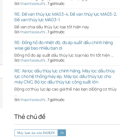
Bởi
thaontasieuthi
,
7 giờ trước
RE: Đế van thủy lực MA03-4, Đế van thủy lực MA03-2,
Đế van thủy lực MA03-1
Đế van chia dầu thủy lực loại tốt hiện nay
Bởi
thaontasieuthi
,
7 giờ trước
RE: Đồng hồ đo nhiệt độ, đo áp suất dầu chính hãng
wise giá bao nhiêu bạn ơi
Đồng hồ đo áp suất dầu thủy lực loại nào thì tốt hiện …
Bởi
thaontasieuthi
,
7 giờ trước
RE: Xe lọc dầu thủy lực chính hãng, Máy lọc dầu thủy
lực cho hệ thống máy ép, Máy lọc dầu thủy lực cho
máy CNC, Bộ lọc dầu thủy lực công suất lớn
Động cơ thủy lực áp cao giá thế nào bạn ơiĐộng cơ thủy
…
Bởi
thaontasieuthi
,
7 giờ trước
Thẻ chủ đề
Máy lạnh âm trần DAIKIN
24