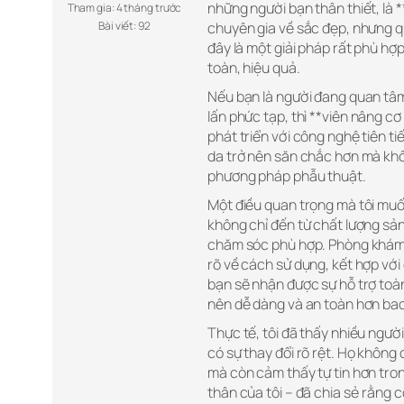
những người bạn thân thiết, là 
Tham gia: 4 tháng trước
Bài viết: 92
chuyên gia về sắc đẹp, nhưng 
đây là một giải pháp rất phù h
toàn, hiệu quả.
Nếu bạn là người đang quan tâ
lấn phức tạp, thì **viên nâng c
phát triển với công nghệ tiên t
da trở nên săn chắc hơn mà khôn
phương pháp phẫu thuật.
Một điều quan trọng mà tôi muốn
không chỉ đến từ chất lượng sả
chăm sóc phù hợp. Phòng khám
rõ về cách sử dụng, kết hợp vớ
bạn sẽ nhận được sự hỗ trợ toà
nên dễ dàng và an toàn hơn bao
Thực tế, tôi đã thấy nhiều ngườ
có sự thay đổi rõ rệt. Họ không
mà còn cảm thấy tự tin hơn tron
thân của tôi – đã chia sẻ rằng