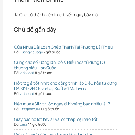
Không có thành viên trực tuyến ngay bây giờ
Chủ đề gần đây
Cửa Nhựa Đài Loan Ghép Thanh Tại Phường Lái Thiêu
Bởi
Tuongvicuago
7 giờ trước
Cung cấp số lượng lớn, bỏ sỉ Điều hòa tủ đứng LG
thương hiệu Hàn Quốc
Bởi
vinhphat
8 giờ trước
Hỗ trợ giá tốt nhất cho công trình lắp Điều hòa tủ đứng
DAIKIN FVFC Inverter, Xuất xứ Malaysia
Bởi
vinhphat
9 giờ trước
Nên mua eSIM trước ngày đi khoảng bao nhiêu lâu?
Bởi
ThegioieSIM
10 giờ trước
Giày bảo hộ lót Kevlar và lót thép loại nào tốt
Bởi
Lasa
14 giờ trước
Giá cửa nhựa Đài Loan tại phường Linh Tây