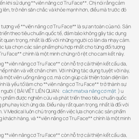
ến khi sử dụng **viên nâng cơ Tru Face**. Chị nói rằng cảm
 lên, trở nên săn chắc và khỏe mạnh hơn, điều mà trước đó
 tượng về **viên nâng cơ Tru Face** là sự an toàn của nó. Sản
riển theo tiêu chuẩn quốc tế, đảm bảo không gây tác dụng
ất quan trọng, nhất là đối với những người có làn da nhạy cảm.
iệc lựa chọn các sản phẩm phù hợp nhất cho từng đối tượng
Tru Face** chính là một minh chứng rõ rệt cho cam kết này.
ng **viên nâng cơ Tru Face** còn hỗ trợ cải thiện kết cấu da,
nếp nhăn và vết chân chim. Với những tác dụng tuyệt vời này,
 một viên uống nâng cơ, mà còn giúp cải thiện toàn diện làn
ính là yếu tố làm cho **viên nâng cơ Tru Face** trở thành sự
u người ( BÀI VIẾT LIÊN QUAN:
cách matxa nâng cơ mặt
) u
ản phẩm được nghiên cứu và phát triển theo tiêu chuẩn quốc
phụ hay kích ứng da. Điều này rất quan trọng, nhất là đối với
. V Medical luôn chú trọng đến việc lựa chọn các sản phẩm
g khách hàng, và **viên nâng cơ Tru Face** chính là một minh
ng **viên nâng cơ Tru Face** còn hỗ trợ cải thiện kết cấu da,