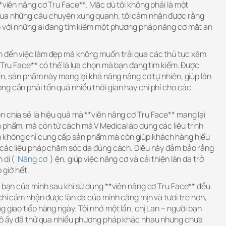
**viên nâng cơ Tru Face**. Mặc dù tôi không phải là một
qua những câu chuyện xung quanh, tôi cảm nhận được rằng
ợp với những ai đang tìm kiếm một phương pháp nâng cơ mặt an
m đến việc làm đẹp mà không muốn trải qua các thủ tục xâm
ơ Tru Face** có thể là lựa chọn mà bạn đang tìm kiếm. Được
iến, sản phẩm này mang lại khả năng nâng cơ tự nhiên, giúp làn
g cần phải tốn quá nhiều thời gian hay chi phí cho các
 chia sẻ là hiệu quả mà **viên nâng cơ Tru Face** mang lại
n phẩm, mà còn từ cách mà V Medical áp dụng các liệu trình
 không chỉ cung cấp sản phẩm mà còn giúp khách hàng hiểu
i các liệu pháp chăm sóc da đúng cách. Điều này đảm bảo rằng
n di (
Nâng cơ
) ện, giúp việc nâng cơ và cải thiện làn da trở
 giờ hết.
i bạn của mình sau khi sử dụng **viên nâng cơ Tru Face** đều
 chỉ cảm nhận được làn da của mình căng mịn và tươi trẻ hơn,
g giao tiếp hàng ngày. Tôi nhớ một lần, chị Lan – người bạn
 cô ấy đã thử qua nhiều phương pháp khác nhau nhưng chưa