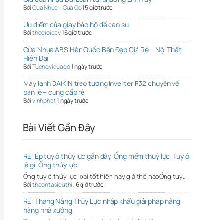
Bởi
Cua Nhua – Cua Go
15 giờ trước
Ưu điểm của giày bảo hộ đế cao su
Bởi
thegioigay
16 giờ trước
Cửa Nhựa ABS Hàn Quốc Bền Đẹp Giá Rẻ – Nội Thất
Hiện Đại
Bởi
Tuongvicuago
1 ngày trước
Máy lạnh DAIKIN treo tường Inverter R32 chuyên về
bán lẻ – cung cấp rẻ
Bởi
vinhphat
1 ngày trước
Bài Viết Gần Đây
RE: Ép tuy ô thủy lực gần đây, Ống mềm thuỷ lực, Tuy ô
là gì, Ống thủy lực
Ống tuy ô thủy lực loại tốt hiện nay giá thế nàoỐng tuy…
Bởi
thaontasieuthi
,
6 giờ trước
RE: Thang Nâng Thủy Lực nhập khẩu giải pháp nâng
hàng nhà xưởng