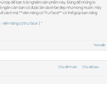
 phù hợp để bạn trải nghiệm sản phẩm này. Đừng để những lo
quả ngăn cản bạn có được làn da khỏe đẹp như mong muốn. Hãy
 về cách mà **viên nâng cơ Tru Face** có thể giúp bạn nâng
Y:
viên nâng cơ tru face
) “
Trích dẫn
Chủ đề trước
Chủ đề sau