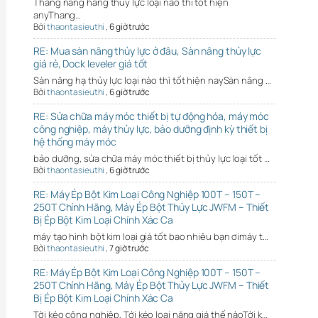
Thang nâng hàng thủy lực loại nào thì tốt hiện
anyThang…
Bởi
thaontasieuthi
,
6 giờ trước
RE: Mua sàn nâng thủy lực ở đâu, Sàn nâng thủy lực
giá rẻ, Dock leveler giá tốt
Sàn nâng hạ thủy lực loại nào thì tốt hiện naySàn nâng …
Bởi
thaontasieuthi
,
6 giờ trước
RE: Sửa chữa máy móc thiết bị tự động hóa, máy móc
công nghiệp, máy thủy lực, bảo dưỡng định kỳ thiết bị
hệ thống máy móc
bảo dưỡng, sửa chữa máy móc thiết bị thủy lực loại tốt …
Bởi
thaontasieuthi
,
6 giờ trước
RE: Máy Ép Bột Kim Loại Công Nghiệp 100T – 150T –
250T Chính Hãng, Máy Ép Bột Thủy Lực JWFM – Thiết
Bị Ép Bột Kim Loại Chính Xác Ca
máy tạo hình bột kim loại giá tốt bao nhiêu bạn ơimáy t…
Bởi
thaontasieuthi
,
7 giờ trước
RE: Máy Ép Bột Kim Loại Công Nghiệp 100T – 150T –
250T Chính Hãng, Máy Ép Bột Thủy Lực JWFM – Thiết
Bị Ép Bột Kim Loại Chính Xác Ca
Tời kéo công nghiệp, Tới kéo loại nặng giá thế nàoTời k…