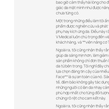
bao giờ cảm thấy hài lòng cho đ
giác da mặt mình như được nâng
chưa từng có.
Một trong những điều làm tôi ấn
phẩm được nghiên cứu và phát t
phụ hay kích ứng da. Điều này r
V Medical luôn chú trọng đến v
khách hàng, và **viên nâng cơ 
Ngoài ra, tôi cũng nhận thấy rằ
giúp da sáng mịn hơn, làm giảm 
sản phẩm không chỉ đơn thuần là
da từ bên trong. Tôi nghĩ đây ch
lựa chọn đáng tin cậy của nhiề
Face** là sự an toàn của nó. S
tế, đảm bảo không gây tác dụng 
những người có làn da nhạy cảm
phù hợp nhất cho từng đối tượn
chứng rõ rệt cho cam kết này.
Ngoài ra, tôi cũng nhận thấy rằ