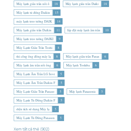
Máy lạnh giấu trần nối ố
18
Máy lạnh giấu trần Daiki
18
Máy lạnh tủ đứng Daikin
15
máy lạnh treo tường DAIK
14
Máy lạnh giấu trần Daikin
11
lắp đặt máy lạnh âm trần
10
Máy lạnh treo tường DAIKI
9
Máy Lạnh Giấu Trần Toshi
8
thi công ống đồng máy lạ
8
Máy lạnh giấu trần Panas
6
Máy lạnh âm trần nối ống
6
Máy lạnh Toshiba
6
Máy Lạnh Âm Trần LG Inve
5
Máy Lạnh Âm Trần Daikin F
5
Máy Lạnh Giấu Trần Panaso
5
Máy lạnh Panasonic
5
Máy Lạnh Tủ Đứng Daikin F
5
diện tích sử dụng Máy lạ
5
Máy Lạnh Tủ Đứng Panason
5
Xem tất cả thẻ (902)