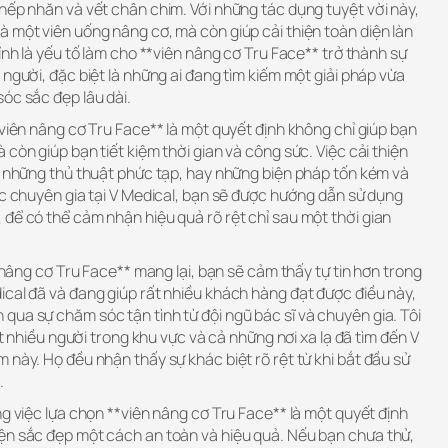
nếp nhăn và vết chân chim. Với những tác dụng tuyệt vời này,
 một viên uống nâng cơ, mà còn giúp cải thiện toàn diện làn
ính là yếu tố làm cho **viên nâng cơ Tru Face** trở thành sự
 người, đặc biệt là những ai đang tìm kiếm một giải pháp vừa
óc sắc đẹp lâu dài.
*viên nâng cơ Tru Face** là một quyết định không chỉ giúp bạn
còn giúp bạn tiết kiệm thời gian và công sức. Việc cải thiện
về những thủ thuật phức tạp, hay những biện pháp tốn kém và
ác chuyên gia tại V Medical, bạn sẽ được hướng dẫn sử dụng
để có thể cảm nhận hiệu quả rõ rệt chỉ sau một thời gian
n nâng cơ Tru Face** mang lại, bạn sẽ cảm thấy tự tin hơn trong
ical đã và đang giúp rất nhiều khách hàng đạt được điều này,
ua sự chăm sóc tận tình từ đội ngũ bác sĩ và chuyên gia. Tôi
rất nhiều người trong khu vực và cả những nơi xa lạ đã tìm đến V
 này. Họ đều nhận thấy sự khác biệt rõ rệt từ khi bắt đầu sử
.
ng việc lựa chọn **viên nâng cơ Tru Face** là một quyết định
ện sắc đẹp một cách an toàn và hiệu quả. Nếu bạn chưa thử,