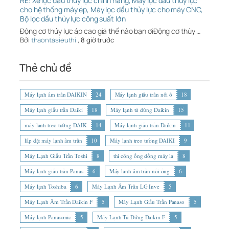
RE: Xe lọc dầu thủy lực chính hãng, Máy lọc dầu thủy lực
cho hệ thống máy ép, Máy lọc dầu thủy lực cho máy CNC,
Bộ lọc dầu thủy lực công suất lớn
Động cơ thủy lực áp cao giá thế nào bạn ơiĐộng cơ thủy …
Bởi
thaontasieuthi
,
8 giờ trước
Thẻ chủ đề
Máy lạnh âm trần DAIKIN
24
Máy lạnh giấu trần nối ố
18
Máy lạnh giấu trần Daiki
18
Máy lạnh tủ đứng Daikin
15
máy lạnh treo tường DAIK
14
Máy lạnh giấu trần Daikin
11
lắp đặt máy lạnh âm trần
10
Máy lạnh treo tường DAIKI
9
Máy Lạnh Giấu Trần Toshi
8
thi công ống đồng máy lạ
8
Máy lạnh giấu trần Panas
6
Máy lạnh âm trần nối ống
6
Máy lạnh Toshiba
6
Máy Lạnh Âm Trần LG Inve
5
Máy Lạnh Âm Trần Daikin F
5
Máy Lạnh Giấu Trần Panaso
5
Máy lạnh Panasonic
5
Máy Lạnh Tủ Đứng Daikin F
5