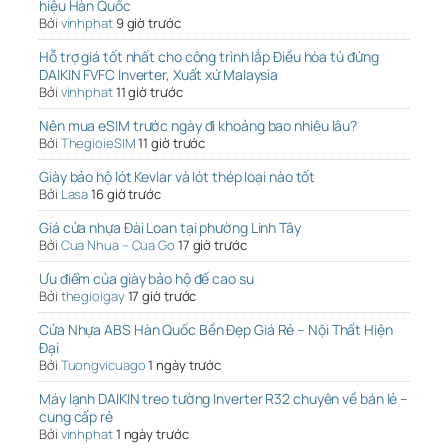
hiệu Hàn Quốc
Bởi
vinhphat
9 giờ trước
Hỗ trợ giá tốt nhất cho công trình lắp Điều hòa tủ đứng
DAIKIN FVFC Inverter, Xuất xứ Malaysia
Bởi
vinhphat
11 giờ trước
Nên mua eSIM trước ngày đi khoảng bao nhiêu lâu?
Bởi
ThegioieSIM
11 giờ trước
Giày bảo hộ lót Kevlar và lót thép loại nào tốt
Bởi
Lasa
16 giờ trước
Giá cửa nhựa Đài Loan tại phường Linh Tây
Bởi
Cua Nhua – Cua Go
17 giờ trước
Ưu điểm của giày bảo hộ đế cao su
Bởi
thegioigay
17 giờ trước
Cửa Nhựa ABS Hàn Quốc Bền Đẹp Giá Rẻ – Nội Thất Hiện
Đại
Bởi
Tuongvicuago
1 ngày trước
Máy lạnh DAIKIN treo tường Inverter R32 chuyên về bán lẻ –
cung cấp rẻ
Bởi
vinhphat
1 ngày trước