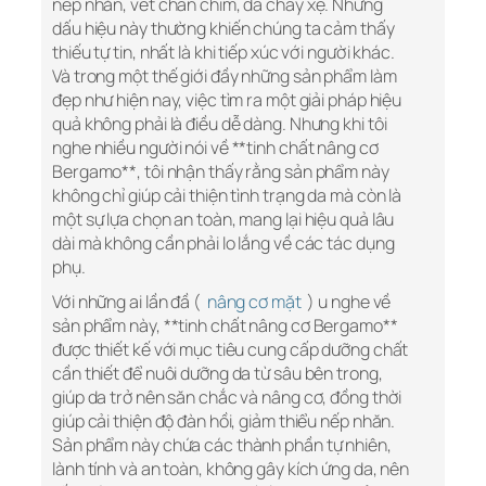
nếp nhăn, vết chân chim, da chảy xệ. Những
dấu hiệu này thường khiến chúng ta cảm thấy
thiếu tự tin, nhất là khi tiếp xúc với người khác.
Và trong một thế giới đầy những sản phẩm làm
đẹp như hiện nay, việc tìm ra một giải pháp hiệu
quả không phải là điều dễ dàng. Nhưng khi tôi
nghe nhiều người nói về **tinh chất nâng cơ
Bergamo**, tôi nhận thấy rằng sản phẩm này
không chỉ giúp cải thiện tình trạng da mà còn là
một sự lựa chọn an toàn, mang lại hiệu quả lâu
dài mà không cần phải lo lắng về các tác dụng
phụ.
Với những ai lần đầ (
nâng cơ mặt
) u nghe về
sản phẩm này, **tinh chất nâng cơ Bergamo**
được thiết kế với mục tiêu cung cấp dưỡng chất
cần thiết để nuôi dưỡng da từ sâu bên trong,
giúp da trở nên săn chắc và nâng cơ, đồng thời
giúp cải thiện độ đàn hồi, giảm thiểu nếp nhăn.
Sản phẩm này chứa các thành phần tự nhiên,
lành tính và an toàn, không gây kích ứng da, nên