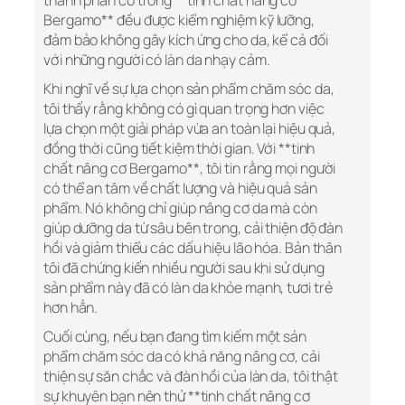
thành phần có trong **tinh chất nâng cơ
Bergamo** đều được kiểm nghiệm kỹ lưỡng,
đảm bảo không gây kích ứng cho da, kể cả đối
với những người có làn da nhạy cảm.
Khi nghĩ về sự lựa chọn sản phẩm chăm sóc da,
tôi thấy rằng không có gì quan trọng hơn việc
lựa chọn một giải pháp vừa an toàn lại hiệu quả,
đồng thời cũng tiết kiệm thời gian. Với **tinh
chất nâng cơ Bergamo**, tôi tin rằng mọi người
có thể an tâm về chất lượng và hiệu quả sản
phẩm. Nó không chỉ giúp nâng cơ da mà còn
giúp dưỡng da từ sâu bên trong, cải thiện độ đàn
hồi và giảm thiểu các dấu hiệu lão hóa. Bản thân
tôi đã chứng kiến nhiều người sau khi sử dụng
sản phẩm này đã có làn da khỏe mạnh, tươi trẻ
hơn hẳn.
Cuối cùng, nếu bạn đang tìm kiếm một sản
phẩm chăm sóc da có khả năng nâng cơ, cải
thiện sự săn chắc và đàn hồi của làn da, tôi thật
sự khuyên bạn nên thử **tinh chất nâng cơ