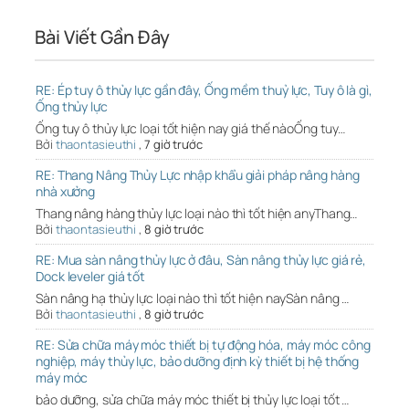
Bài Viết Gần Đây
RE: Ép tuy ô thủy lực gần đây, Ống mềm thuỷ lực, Tuy ô là gì,
Ống thủy lực
Ống tuy ô thủy lực loại tốt hiện nay giá thế nàoỐng tuy…
Bởi
thaontasieuthi
,
7 giờ trước
RE: Thang Nâng Thủy Lực nhập khẩu giải pháp nâng hàng
nhà xưởng
Thang nâng hàng thủy lực loại nào thì tốt hiện anyThang…
Bởi
thaontasieuthi
,
8 giờ trước
RE: Mua sàn nâng thủy lực ở đâu, Sàn nâng thủy lực giá rẻ,
Dock leveler giá tốt
Sàn nâng hạ thủy lực loại nào thì tốt hiện naySàn nâng …
Bởi
thaontasieuthi
,
8 giờ trước
RE: Sửa chữa máy móc thiết bị tự động hóa, máy móc công
nghiệp, máy thủy lực, bảo dưỡng định kỳ thiết bị hệ thống
máy móc
bảo dưỡng, sửa chữa máy móc thiết bị thủy lực loại tốt …