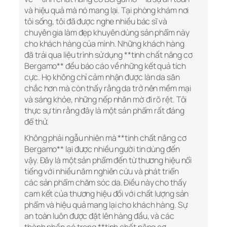
và hiệu quả mà nó mang lại. Tại phòng khám nơi
tôi sống, tôi đã được nghe nhiều bác sĩ và
chuyên gia làm đẹp khuyên dùng sản phẩm này
cho khách hàng của mình. Những khách hàng
đã trải qua liệu trình sử dụng **tinh chất nâng cơ
Bergamo** đều báo cáo về những kết quả tích
cực. Họ không chỉ cảm nhận được làn da săn
chắc hơn mà còn thấy rằng da trở nên mềm mại
và sáng khỏe, những nếp nhăn mờ đi rõ rệt. Tôi
thực sự tin rằng đây là một sản phẩm rất đáng
để thử.
Không phải ngẫu nhiên mà **tinh chất nâng cơ
Bergamo** lại được nhiều người tin dùng đến
vậy. Đây là một sản phẩm đến từ thương hiệu nổi
tiếng với nhiều năm nghiên cứu và phát triển
các sản phẩm chăm sóc da. Điều này cho thấy
cam kết của thương hiệu đối với chất lượng sản
phẩm và hiệu quả mang lại cho khách hàng. Sự
an toàn luôn được đặt lên hàng đầu, và các