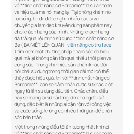
về **tinh chất nâng cơ Bergamo** là sự an toàn
và hiệu quả mà nó mang lại. Tại phòng khám nơi
tôi sống, tôi đã được nghe nhiều bác sĩ và
chuyên gia làm đẹp khuyên dùng sản phẩm này
cho khách hàng của mình. Những khách hàng
đã trải qua liệu trình sử dụng **tinh chất nâng cơ
Be ( BÀI VIẾT LIÊN QUAN:
viên nâng cơ tru face
) tìm kiếm một phương pháp chăm sóc da hiệu
quả mà lại không cần tốn quá nhiều thời gian và
công sức. Trong khi nhiều sản phẩm khác đòi
hỏi phải sử dụng trong thời gian dài mới có thể
thấy được hiệu quả, thì với **tinh chất nâng cơ
Bergamo**, bạn sẽ cảm nhận được sự khác biệt
ngay từ lần sử dụng đầu tiên. Chắc chắn, điều
này sẽ mang lại sự hài lòng lớn cho người sử
dụng, đặc biệt là những ai bận rộn với công việc
và cuộc sống, không có nhiều thời gian để chăm
sóc bản thân.
Một trong những điều tôi ấn tượng nhất khi nói
về **tinh chất nâng cơ Bergamo** là sự an toàn