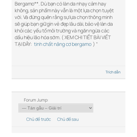
Bergamo**. Dù bạn có làn da nhạy cảm hay
không, sản phẩm này vẫn là một lựa chọn tuyệt
vời. Và đừng quên rằng sự lựa chọn thông minh
sẽ giúp bạn giữ gìn vẻ đẹp lâu dài, bảo vệ làn da
khỏi các yếu tố môi trường và ngăn ngừa các
dấu hiệu lão hóa sớm. ( XEM CHI TIẾT BÀI VIẾT
TẠI ĐÂY:
tinh chất nâng cơ bergamo
) “
Trích dẫn
Forum Jump:
Chủ đề trước
Chủ đề sau