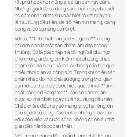
rất phù hợp cho những ai có làn da nhạy cảm.
Những người đã sử dụng sản phẩm này cho biết
họ cảm nhận được sự khác biệt rõ rệt ngay từ
lần sử dụng đầu tiên, da trở nên mịn màng, căng
bóng và có sự nâng cơ rõ rệt.
Với tôi, **tinh chất nâng cơ Bergamo** không
chỉ đơn giản là một sản phẩm làm đẹp thông
thường. Đó là giải pháp mà tôi nghĩ sẽ phù hợp
cho những ai đang tìm kiếm một phương pháp
chăm sóc da hiệu quả mà lại không cần tốn quá
nhiều thời gian và công sức. Trong khi nhiều sản
phẩm khác đòi hỏi phải sử dụng trong thời gian
dài mới có thể thấy được hiệu quả, thì với **tinh
chất nâng cơ Bergamo**, bạn sẽ cảm nhận
được sự khác biệt ngay từ lần sử dụng đầu tiên.
Chắc chắn, điều này sẽ mang lại sự hài lòng lớn
cho người sử dụng, đặc biệt là những ai bận rộn
với công việc và cuộc sống, không có nhiều thời
gian để chăm sóc bản thân.
Một trong những điều tôi ấn tượng nhất khi nói