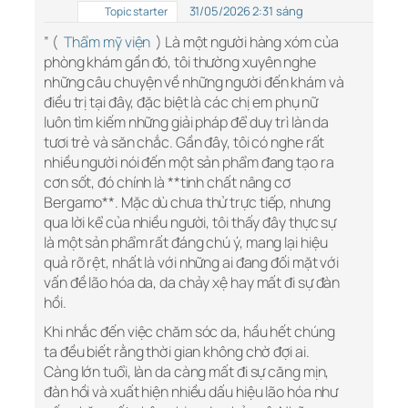
31/05/2026 2:31 sáng
Topic starter
” (
Thẩm mỹ viện
) Là một người hàng xóm của
phòng khám gần đó, tôi thường xuyên nghe
những câu chuyện về những người đến khám và
điều trị tại đây, đặc biệt là các chị em phụ nữ
luôn tìm kiếm những giải pháp để duy trì làn da
tươi trẻ và săn chắc. Gần đây, tôi có nghe rất
nhiều người nói đến một sản phẩm đang tạo ra
cơn sốt, đó chính là **tinh chất nâng cơ
Bergamo**. Mặc dù chưa thử trực tiếp, nhưng
qua lời kể của nhiều người, tôi thấy đây thực sự
là một sản phẩm rất đáng chú ý, mang lại hiệu
quả rõ rệt, nhất là với những ai đang đối mặt với
vấn đề lão hóa da, da chảy xệ hay mất đi sự đàn
hồi.
Khi nhắc đến việc chăm sóc da, hầu hết chúng
ta đều biết rằng thời gian không chờ đợi ai.
Càng lớn tuổi, làn da càng mất đi sự căng mịn,
đàn hồi và xuất hiện nhiều dấu hiệu lão hóa như