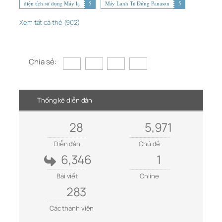
diện tích sử dụng Máy lạ
5
Máy Lạnh Tủ Đứng Panason
5
Xem tất cả thẻ (902)
Chia sẻ:
Thống kê diễn đàn
28
5,971
Diễn đàn
Chủ đề
6,346
1
Bài viết
Online
283
Các thành viên