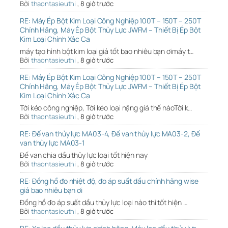
Bởi
thaontasieuthi
,
8 giờ trước
RE: Máy Ép Bột Kim Loại Công Nghiệp 100T – 150T – 250T
Chính Hãng, Máy Ép Bột Thủy Lực JWFM – Thiết Bị Ép Bột
Kim Loại Chính Xác Ca
máy tạo hình bột kim loại giá tốt bao nhiêu bạn ơimáy t…
Bởi
thaontasieuthi
,
8 giờ trước
RE: Máy Ép Bột Kim Loại Công Nghiệp 100T – 150T – 250T
Chính Hãng, Máy Ép Bột Thủy Lực JWFM – Thiết Bị Ép Bột
Kim Loại Chính Xác Ca
Tời kéo công nghiệp, Tới kéo loại nặng giá thế nàoTời k…
Bởi
thaontasieuthi
,
8 giờ trước
RE: Đế van thủy lực MA03-4, Đế van thủy lực MA03-2, Đế
van thủy lực MA03-1
Đế van chia dầu thủy lực loại tốt hiện nay
Bởi
thaontasieuthi
,
8 giờ trước
RE: Đồng hồ đo nhiệt độ, đo áp suất dầu chính hãng wise
giá bao nhiêu bạn ơi
Đồng hồ đo áp suất dầu thủy lực loại nào thì tốt hiện …
Bởi
thaontasieuthi
,
8 giờ trước