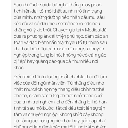
Sau khi được soi da bằng hệ thống máy phân
tích hiện đại, tôi mới thật sự nhìn rõ tình trạng
của mình: những đường nếp nhăn cầu mũi sâu,
kéo dài và có dấu hiệu sẽ trở nên rõ hơn nếu
không xử lý kịp thời. Chuyên gia tại V Medical đã
đưa ra phương án cải thiện phù hợp, đảm bảo an
toàn và đặc biệt nhấn mạnh yếu tố tự nhiên sau
khi thực hiện. Tôi cảm nhận rõ ràng sự chuyên
nghiệp trong từng lời nói, không hề có cảm giác
bị “ép” hay quảng cáo quá đà như nhiều nơi
khác.
Điều khiến tôi ấn tượng nhất chính là thái độ làm
việc của đội ngũ nhân viên. Từ những điều nhỏ
nhặt như cách họ nhẹ nhàng điều chỉnh tư thế
cho tôi, chăm sóc từng chi tiết nhỏ trong suốt
quá trình trải nghiệm, cho đến những lời hỏi han
tinh tế sau mỗi bước, tất cả đều toát lên sự tận
tâm và chuyên nghiệp. Không khí ở đây không
có cảm giác công nghiệp hóa hay gấp gáp như
những nơi làm đẹp khác mà tôi từng trải nghiệm.