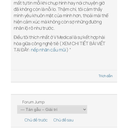
mất tự tin mỗi khi chụp hình hay nói chuyện giờ
đã không còn là nỗi lo. Thậm chí, tôi cảm thấy
mình yêu khuôn mặt của mình hơn, thoải mái thể
hiện cảm xúc mà không còn sợ những đường
nhăn lộ rõ như trước.
Điều tôi thích nhất ở V Medical là sự kết hợp hài
hòa giữa công nghệ tiê ( XEM CHI TIẾT BÀI VIẾT
TẠI ĐÂY:
nếp nhăn cầu mũi
) “
Trích dẫn
Forum Jump:
Chủ đề trước
Chủ đề sau