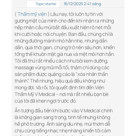
16/12/2025 2:41 sáng
Topic starter
(
Thẩm mỹ viện
) Lâu nay, tôi luôn tự tin với
gương mặt của mình cho đến khi nhận ra những
nếp nhăn cầu mũi bắt đầu xuất hiện rõ nét mỗi
khi cười hoặc nói chuyện. Ban đầu, chúng chỉ là
những đường mảnh nhỏ hằn nhẹ, nhưng dần
dần, qua thời gian, chúng trở nên sâu hơn, khiến
tổng thể khuôn mặt già nua và mệt mỏi hơn hẳn.
Tôi đã thử rất nhiều cách như bôi kem dưỡng,
massage vùng mũi mỗi tối, thậm chí dùng các
sản phẩm được quảng cáo là “xóa nhăn thần
thánh”. Thế nhưng, hiệu quả đều không như
mong đợi. Và rồi, tôi quyết định tìm đến Viện
Thẩm Mỹ V Medical – nơi mà rất nhiều bạn bè
của tôi đã khen ngợi trước đó.
Ấn tượng đầu tiên khi bước vào V Medical chính
là không gian sang trọng, tinh tế nhưng không
hề phô trương. Ánh sáng dịu nhẹ, mùi thơm dễ
chịu cùng tiếng nhạc nhẹ nhàng khiến tôi cảm