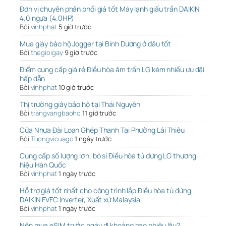
Đơn vị chuyên phân phối giá tốt Máy lạnh giấu trần DAIKIN
4.0 ngựa (4.0HP)
Bởi
vinhphat
5 giờ trước
Mua giày bảo hộ Jogger tại Bình Dương ở đâu tốt
Bởi
thegioigay
9 giờ trước
Điểm cung cấp giá rẻ Điều hòa âm trần LG kèm nhiều ưu đãi
hấp dẫn
Bởi
vinhphat
10 giờ trước
Thị trường giày bảo hộ tại Thái Nguyên
Bởi
trangvangbaoho
11 giờ trước
Cửa Nhựa Đài Loan Ghép Thanh Tại Phường Lái Thiêu
Bởi
Tuongvicuago
1 ngày trước
Cung cấp số lượng lớn, bỏ sỉ Điều hòa tủ đứng LG thương
hiệu Hàn Quốc
Bởi
vinhphat
1 ngày trước
Hỗ trợ giá tốt nhất cho công trình lắp Điều hòa tủ đứng
DAIKIN FVFC Inverter, Xuất xứ Malaysia
Bởi
vinhphat
1 ngày trước
Nên mua eSIM trước ngày đi khoảng bao nhiêu lâu?