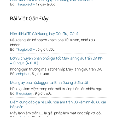
Bởi
ThegioieSIM
1 ngày trước
Bài Viết Gần Đây
Nên đi Núi Tứ Cô Nương hay Cửu Trại Câu?
Nếu đang lên kế hoạch khám phá Tứ Xuyên, nhiều du
khách…
Bởi
ThegioieSIM
,
5 giờ trước
Đơn vị chuyên phân phối giá tốt Máy lạnh giấu trần DAIKIN
4.0 ngựa (4.0HP)
Không gian thương mại rất nên lắp Máy lạnh giấu trần DA…
Bởi
vinhphat
,
5 giờ trước
Mua giày bảo hộ Jogger tại Bình Dương ở đâu tốt
Nếu bạn làm việc trong các môi trường tiềm ẩn nhiều ngu…
Bởi
thegioigay
,
9 giờ trước
Điểm cung cấp giá rẻ Điều hòa âm trần LG kèm nhiều ưu đãi
hấp dẫn
Máy lạnh âm trần LG là giải pháp làm mát cao cấp với cô…