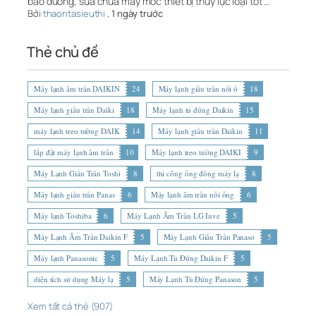
bảo dưỡng, sửa chữa máy móc thiết bị thủy lực loại tốt …
Bởi
thaontasieuthi
,
1 ngày trước
Thẻ chủ đề
Máy lạnh âm trần DAIKIN
24
Máy lạnh giấu trần nối ố
18
Máy lạnh giấu trần Daiki
18
Máy lạnh tủ đứng Daikin
15
máy lạnh treo tường DAIK
14
Máy lạnh giấu trần Daikin
11
lắp đặt máy lạnh âm trần
10
Máy lạnh treo tường DAIKI
9
Máy Lạnh Giấu Trần Toshi
8
thi công ống đồng máy lạ
8
Máy lạnh giấu trần Panas
6
Máy lạnh âm trần nối ống
6
Máy lạnh Toshiba
6
Máy Lạnh Âm Trần LG Inve
5
Máy Lạnh Âm Trần Daikin F
5
Máy Lạnh Giấu Trần Panaso
5
Máy lạnh Panasonic
5
Máy Lạnh Tủ Đứng Daikin F
5
diện tích sử dụng Máy lạ
5
Máy Lạnh Tủ Đứng Panason
5
Xem tất cả thẻ (907)