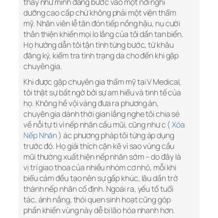
thấy như mình đang bước vào một nơi nghỉ
dưỡng cao cấp chứ không phải một viện thẩm
mỹ. Nhân viên lễ tân đón tiếp nồng hậu, nụ cười
thân thiện khiến mọi lo lắng của tôi dần tan biến.
Họ hướng dẫn tôi tận tình từng bước, từ khâu
đăng ký, kiểm tra tình trạng da cho đến khi gặp
chuyên gia.
Khi được gặp chuyên gia thẩm mỹ tại V Medical,
tôi thật sự bất ngờ bởi sự am hiểu và tinh tế của
họ. Không hề vội vàng đưa ra phương án,
chuyên gia dành thời gian lắng nghe tôi chia sẻ
về nỗi tự ti vì nếp nhăn cầu mũi, cũng như c (
Xóa
Nếp Nhăn
) ác phương pháp tôi từng áp dụng
trước đó. Họ giải thích cặn kẽ vì sao vùng cầu
mũi thường xuất hiện nếp nhăn sớm – do đây là
vị trí giao thoa của nhiều nhóm cơ nhỏ, mỗi khi
biểu cảm đều tạo nên sự gấp khúc, lâu dần trở
thành nếp nhăn cố định. Ngoài ra, yếu tố tuổi
tác, ánh nắng, thói quen sinh hoạt cũng góp
phần khiến vùng này dễ bị lão hóa nhanh hơn.