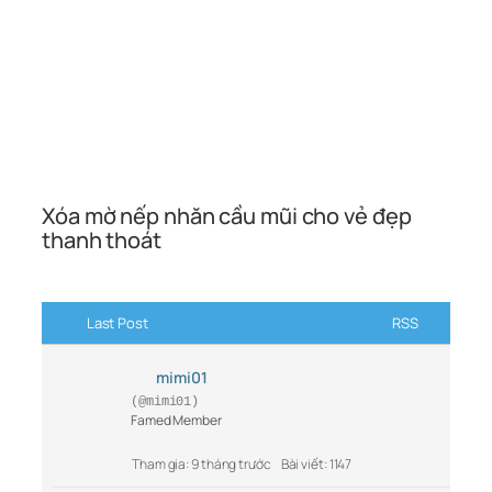
Xóa mờ nếp nhăn cầu mũi cho vẻ đẹp
thanh thoát
Last Post
RSS
mimi01
(@mimi01)
Famed Member
Tham gia: 9 tháng trước
Bài viết: 1147