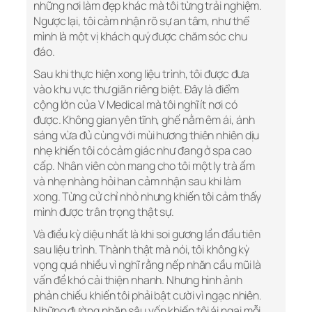
những nơi làm đẹp khác mà tôi từng trải nghiệm.
Ngược lại, tôi cảm nhận rõ sự an tâm, như thể
mình là một vị khách quý được chăm sóc chu
đáo.
Sau khi thực hiện xong liệu trình, tôi được đưa
vào khu vực thư giãn riêng biệt. Đây là điểm
cộng lớn của V Medical mà tôi nghĩ ít nơi có
được. Không gian yên tĩnh, ghế nằm êm ái, ánh
sáng vừa đủ cùng với mùi hương thiên nhiên dịu
nhẹ khiến tôi có cảm giác như đang ở spa cao
cấp. Nhân viên còn mang cho tôi một ly trà ấm
và nhẹ nhàng hỏi han cảm nhận sau khi làm
xong. Từng cử chỉ nhỏ nhưng khiến tôi cảm thấy
mình được trân trọng thật sự.
Và điều kỳ diệu nhất là khi soi gương lần đầu tiên
sau liệu trình. Thành thật mà nói, tôi không kỳ
vọng quá nhiều vì nghĩ rằng nếp nhăn cầu mũi là
vấn đề khó cải thiện nhanh. Nhưng hình ảnh
phản chiếu khiến tôi phải bật cười vì ngạc nhiên.
Những đường nhăn sâu vốn khiến tôi ái ngại mỗi