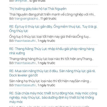
Bởi
vinhphat
,
10 giờ trước
Thị trường giày bảo hộ tại Thái Nguyên
Thái Nguyên đang phát triển mạnh về công nghiệp với nhi…
Bởi
trangvangbaoho
,
11 giờ trước
RE: Ép tuy ô thủy lực gần đây, Ống mềm thuỷ lực, Tuy ô là gì,
Ống thủy lực
Ống tuy ô thủy lực loại tốt hiện nay giá thế nàoỐng tuy…
Bởi
thaontasieuthi
,
1 ngày trước
RE: Thang Nâng Thủy Lực nhập khẩu giải pháp nâng hàng
nhà xưởng
Thang nâng hàng thủy lực loại nào thì tốt hiện anyThang…
Bởi
thaontasieuthi
,
1 ngày trước
RE: Mua sàn nâng thủy lực ở đâu, Sàn nâng thủy lực giá rẻ,
Dock leveler giá tốt
Sàn nâng hạ thủy lực loại nào thì tốt hiện naySàn nâng …
Bởi
thaontasieuthi
,
1 ngày trước
RE: Sửa chữa máy móc thiết bị tự động hóa, máy móc công
nghiệp, máy thủy lực, bảo dưỡng định kỳ thiết bị hệ thống
máy móc