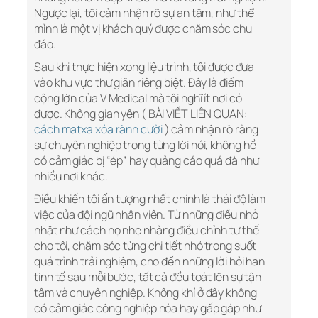
Ngược lại, tôi cảm nhận rõ sự an tâm, như thể
mình là một vị khách quý được chăm sóc chu
đáo.
Sau khi thực hiện xong liệu trình, tôi được đưa
vào khu vực thư giãn riêng biệt. Đây là điểm
cộng lớn của V Medical mà tôi nghĩ ít nơi có
được. Không gian yên ( BÀI VIẾT LIÊN QUAN:
cách matxa xóa rãnh cười
) cảm nhận rõ ràng
sự chuyên nghiệp trong từng lời nói, không hề
có cảm giác bị “ép” hay quảng cáo quá đà như
nhiều nơi khác.
Điều khiến tôi ấn tượng nhất chính là thái độ làm
việc của đội ngũ nhân viên. Từ những điều nhỏ
nhặt như cách họ nhẹ nhàng điều chỉnh tư thế
cho tôi, chăm sóc từng chi tiết nhỏ trong suốt
quá trình trải nghiệm, cho đến những lời hỏi han
tinh tế sau mỗi bước, tất cả đều toát lên sự tận
tâm và chuyên nghiệp. Không khí ở đây không
có cảm giác công nghiệp hóa hay gấp gáp như