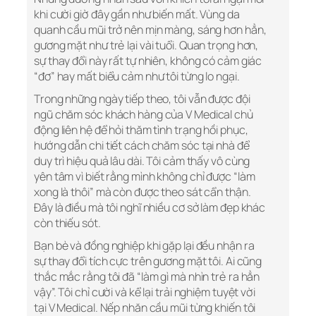
khi cười giờ đây gần như biến mất. Vùng da
quanh cầu mũi trở nên mịn màng, sáng hơn hẳn,
gương mặt như trẻ lại vài tuổi. Quan trọng hơn,
sự thay đổi này rất tự nhiên, không có cảm giác
“đơ” hay mất biểu cảm như tôi từng lo ngại.
Trong những ngày tiếp theo, tôi vẫn được đội
ngũ chăm sóc khách hàng của V Medical chủ
động liên hệ để hỏi thăm tình trạng hồi phục,
hướng dẫn chi tiết cách chăm sóc tại nhà để
duy trì hiệu quả lâu dài. Tôi cảm thấy vô cùng
yên tâm vì biết rằng mình không chỉ được “làm
xong là thôi” mà còn được theo sát cẩn thận.
Đây là điều mà tôi nghĩ nhiều cơ sở làm đẹp khác
còn thiếu sót.
Bạn bè và đồng nghiệp khi gặp lại đều nhận ra
sự thay đổi tích cực trên gương mặt tôi. Ai cũng
thắc mắc rằng tôi đã “làm gì mà nhìn trẻ ra hẳn
vậy”. Tôi chỉ cười và kể lại trải nghiệm tuyệt vời
tại V Medical. Nếp nhăn cầu mũi từng khiến tôi