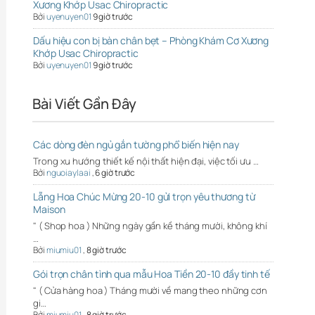
Xương Khớp Usac Chiropractic
Bởi
uyenuyen01
9 giờ trước
Dấu hiệu con bị bàn chân bẹt – Phòng Khám Cơ Xương
Khớp Usac Chiropractic
Bởi
uyenuyen01
9 giờ trước
Bài Viết Gần Đây
Các dòng đèn ngủ gắn tường phổ biến hiện nay
Trong xu hướng thiết kế nội thất hiện đại, việc tối ưu …
Bởi
nguoiaylaai
,
6 giờ trước
Lẵng Hoa Chúc Mừng 20-10 gửi trọn yêu thương từ
Maison
" ( Shop hoa ) Những ngày gần kề tháng mười, không khí
…
Bởi
miumiu01
,
8 giờ trước
Gói trọn chân tình qua mẫu Hoa Tiền 20-10 đầy tinh tế
" ( Cửa hàng hoa ) Tháng mười về mang theo những cơn
gi…
Bởi
miumiu01
,
8 giờ trước