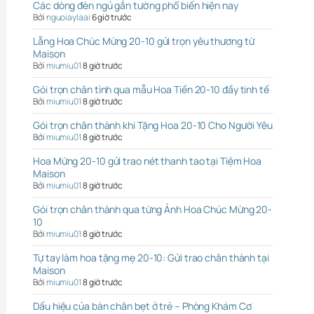
Các dòng đèn ngủ gắn tường phổ biến hiện nay
Bởi
nguoiaylaai
6 giờ trước
Lẵng Hoa Chúc Mừng 20-10 gửi trọn yêu thương từ
Maison
Bởi
miumiu01
8 giờ trước
Gói trọn chân tình qua mẫu Hoa Tiền 20-10 đầy tinh tế
Bởi
miumiu01
8 giờ trước
Gói trọn chân thành khi Tặng Hoa 20-10 Cho Người Yêu
Bởi
miumiu01
8 giờ trước
Hoa Mừng 20-10 gửi trao nét thanh tao tại Tiệm Hoa
Maison
Bởi
miumiu01
8 giờ trước
Gói trọn chân thành qua từng Ảnh Hoa Chúc Mừng 20-
10
Bởi
miumiu01
8 giờ trước
Tự tay làm hoa tặng mẹ 20-10: Gửi trao chân thành tại
Maison
Bởi
miumiu01
8 giờ trước
Dấu hiệu của bàn chân bẹt ở trẻ – Phòng Khám Cơ