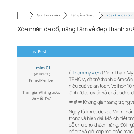
Góc thành viên
Tán gẫu – Giải trí
Xóa nhăn da cổ, 
Xóa nhăn da cổ, nâng tầm vẻ đẹp thanh xu
Last Post
mimi01
(
Thẩm mỹ viện
) Viện Thẩm Mỹ 
(@mimi01)
TP.HCM, đã trở thành điểm đến
Famed Member
hiệu quả và an toàn. Với hơn 1
định được uy tín và chất lượng 
Tham gia: 9 tháng trước
Bài viết: 1147
### Không gian sang trọng và
Ngay từ khi bước vào Viện Thẩm
trọng và hiện đại. Mỗi chi tiết 
dễ chịu cho khách hàng. Đội ng
hỗ trợ và giải đáp mọi thắc mắ