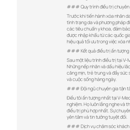
### Quy trình điều trị chuyên
Trước khi tiến hành xóa nhăn da
tình trạng da và phương pháp điề
các tiêu chuẩn y khoa, đảm bảo
được nhập khẩu từ các quốc gia
hiệu quả tối ưu trong việc xóa n
### Kết quả điều trị ấn tượng
Sau một liệu trình điều trị tại V
Những nếp nhăn và dấu hiệu lão
căng mịn, trẻ trung và đầy sức số
và cuộc sống hàng ngày.
### Đội ngũ chuyên gia tận 
Điều tôi ấn tượng nhất tại V-Med
nghiệm. Họ luôn lắng nghe và t
điều trị phù hợp nhất. Sự chuyê
yên tâm và tin tưởng tuyệt đối.
### Dịch vụ chăm sóc khách 