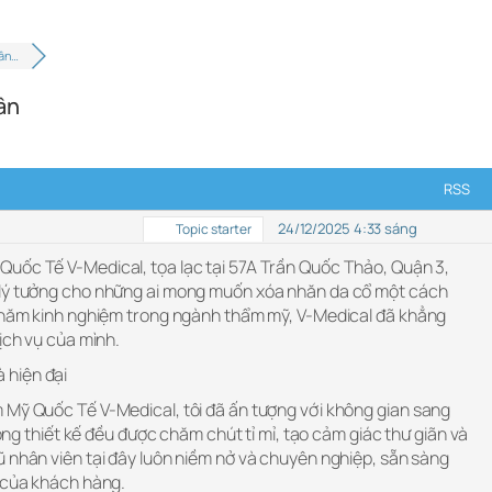
nân…
ân
RSS
24/12/2025 4:33 sáng
Topic starter
Quốc Tế V-Medical, tọa lạc tại 57A Trần Quốc Thảo, Quận 3,
 lý tưởng cho những ai mong muốn xóa nhăn da cổ một cách
0 năm kinh nghiệm trong ngành thẩm mỹ, V-Medical đã khẳng
dịch vụ của mình.
 hiện đại
 Mỹ Quốc Tế V-Medical, tôi đã ấn tượng với không gian sang
trong thiết kế đều được chăm chút tỉ mỉ, tạo cảm giác thư giãn và
ũ nhân viên tại đây luôn niềm nở và chuyên nghiệp, sẵn sàng
c của khách hàng.