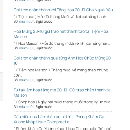
Gói trọn chân thành khi Tặng Hoa 20-10 Cho Người Yêu
" ( Tiệm hoa ) Mỗi độ tháng Mười về, khi cái nắng hanh …
Bởi
miumiu01
,
8 giờ trước
Hoa Mừng 20-10 gửi trao nét thanh tao tại Tiệm Hoa
Maison
" ( Hoa Maison ) Mỗi độ tháng mười về, khi cái nắng han…
Bởi
miumiu01
,
8 giờ trước
Gói trọn chân thành qua từng Ảnh Hoa Chúc Mừng 20-
10
" ( Tiệm hoa Maison ) Tháng mười về mang theo những
cơn…
Bởi
miumiu01
,
8 giờ trước
Tự tay làm hoa tặng mẹ 20-10: Gửi trao chân thành tại
Maison
" ( Shop hoa ) Ngày hai mươi tháng mười trong ký ức của…
Bởi
miumiu01
,
8 giờ trước
Dấu hiệu của bàn chân bẹt ở trẻ – Phòng Khám Cơ
Xương Khớp Usac Chiropractic
" Phòng Khám Cơ Xương Khớp Usac Chiropractic Trẻ nhỏ