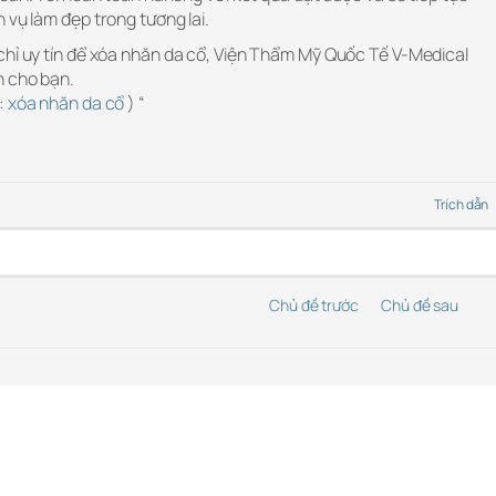
 vụ làm đẹp trong tương lai.
chỉ uy tín để xóa nhăn da cổ, Viện Thẩm Mỹ Quốc Tế V-Medical
h cho bạn.
:
xóa nhăn da cổ
) “
Trích dẫn
Chủ đề trước
Chủ đề sau