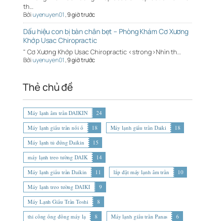
th…
Bởi
uyenuyen01
,
9 giờ trước
Dấu hiệu con bị bàn chân bẹt – Phòng Khám Cơ Xương
Khớp Usac Chiropractic
" Cơ Xương Khớp Usac Chiropractic <strong>Nhìn th…
Bởi
uyenuyen01
,
9 giờ trước
Thẻ chủ đề
Máy lạnh âm trần DAIKIN
24
Máy lạnh giấu trần nối ố
18
Máy lạnh giấu trần Daiki
18
Máy lạnh tủ đứng Daikin
15
máy lạnh treo tường DAIK
14
Máy lạnh giấu trần Daikin
11
lắp đặt máy lạnh âm trần
10
Máy lạnh treo tường DAIKI
9
Máy Lạnh Giấu Trần Toshi
8
thi công ống đồng máy lạ
8
Máy lạnh giấu trần Panas
6