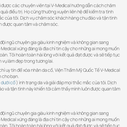
 tôi được các chuyên viên tại V-Medical hướng dẫn cách chăm
u quả điều trị. Họ cũng thường xuyên liên hệ để kiểm tra tình
ắc của tôi. Dịch vụ chăm sóc khách hàng chu đáo và tận tình
ôn được quan tâm và chăm sóc.
i, đội ngũ chuyên gia giàu kinh nghiệm và không gian sang
Medical xứng đáng là địa chỉ tin cậy cho những ai mong muốn
oàn. Tôi hoàn toàn hài lòng với kết quả đạt được và sẽ tiếp tục
 vụ làm đẹp trong tương lai.
chỉ uy tín để xóa nhăn da cổ, Viện Thẩm Mỹ Quốc Tế V-Medical
h cho bạn.
 dưới cổ
) ình trạng da và giải đáp mọi thắc mắc của tôi. Dịch
 và tận tình này khiến tôi cảm thấy mình luôn được quan tâm
i, đội ngũ chuyên gia giàu kinh nghiệm và không gian sang
Medical xứng đáng là địa chỉ tin cậy cho những ai mong muốn
oàn. Tôi hoàn toàn hài lòng với kết quả đạt được và sẽ tiếp tục