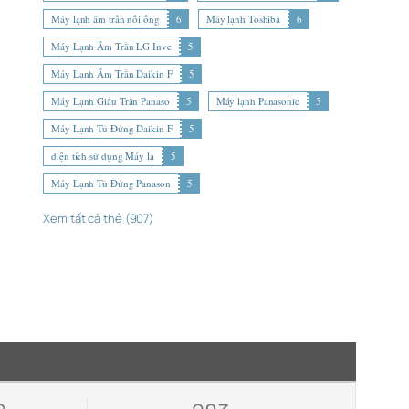
Máy lạnh âm trần nối ống
6
Máy lạnh Toshiba
6
Máy Lạnh Âm Trần LG Inve
5
Máy Lạnh Âm Trần Daikin F
5
Máy Lạnh Giấu Trần Panaso
5
Máy lạnh Panasonic
5
Máy Lạnh Tủ Đứng Daikin F
5
diện tích sử dụng Máy lạ
5
Máy Lạnh Tủ Đứng Panason
5
Xem tất cả thẻ (907)