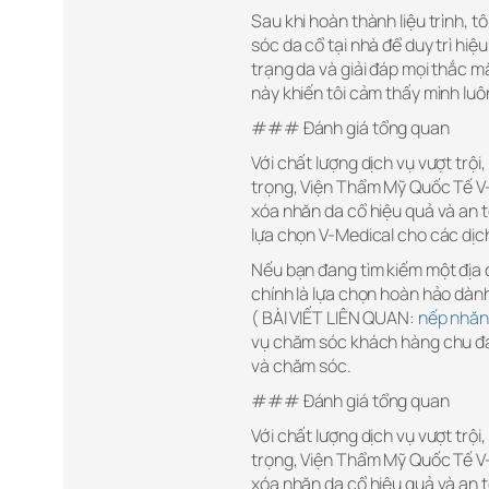
Sau khi hoàn thành liệu trình,
sóc da cổ tại nhà để duy trì hiệ
trạng da và giải đáp mọi thắc m
này khiến tôi cảm thấy mình lu
### Đánh giá tổng quan
Với chất lượng dịch vụ vượt trộ
trọng, Viện Thẩm Mỹ Quốc Tế V-
xóa nhăn da cổ hiệu quả và an t
lựa chọn V-Medical cho các dịch
Nếu bạn đang tìm kiếm một địa 
chính là lựa chọn hoàn hảo dàn
( BÀI VIẾT LIÊN QUAN:
nếp nhăn
vụ chăm sóc khách hàng chu đáo
và chăm sóc.
### Đánh giá tổng quan
Với chất lượng dịch vụ vượt trộ
trọng, Viện Thẩm Mỹ Quốc Tế V-
xóa nhăn da cổ hiệu quả và an t