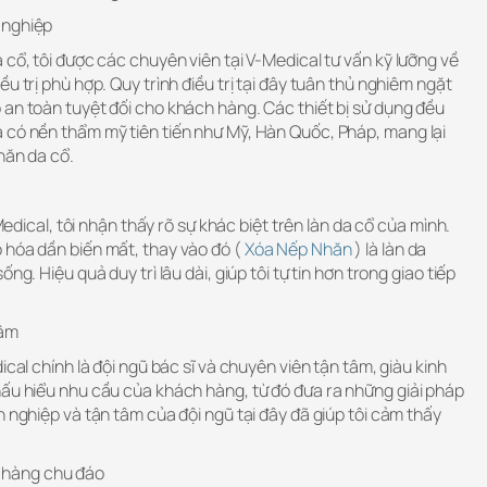
 nghiệp
 cổ, tôi được các chuyên viên tại V-Medical tư vấn kỹ lưỡng về
u trị phù hợp. Quy trình điều trị tại đây tuân thủ nghiêm ngặt
 an toàn tuyệt đối cho khách hàng. Các thiết bị sử dụng đều
 có nền thẩm mỹ tiên tiến như Mỹ, Hàn Quốc, Pháp, mang lại
hăn da cổ.
-Medical, tôi nhận thấy rõ sự khác biệt trên làn da cổ của mình.
 hóa dần biến mất, thay vào đó (
Xóa Nếp Nhăn
) là làn da
ng. Hiệu quả duy trì lâu dài, giúp tôi tự tin hơn trong giao tiếp
tâm
ical chính là đội ngũ bác sĩ và chuyên viên tận tâm, giàu kinh
hấu hiểu nhu cầu của khách hàng, từ đó đưa ra những giải pháp
n nghiệp và tận tâm của đội ngũ tại đây đã giúp tôi cảm thấy
hàng chu đáo