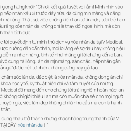
i giọng hứng khởi: “Chị ơi, kết quả tuyệt vời lắm! Mình nhìn vào
 nếp nhăn xấu xí trước đây nữa, da cũng mịn màng và căng
nh hài lòng. Thật sự, việc chứng kiến Lan tự tin hơn, tươi trẻ hơn
iểu rằng xóa nhăn da không chỉ là thay đổi ngoại hình, mà còn
nh thần tích cực.
c tôi quyết định tự mình thử dịch vụ xóa nhăn da tại V Medical.
được hướng dẫn cẩn thận, mọi lo lắng về sợ đau hay không hiệu
 diễn ra nhẹ nhàng, tinh tế như những gì tôi chứng kiến ở Lan.
tôi vô cùng hài lòng: làn da mịn màng, săn chắc, nếp nhăn gần
vẫn giữ được nét tự nhiên, không cứng hay giả tạo.
c chăm sóc làn da, đặc biệt là xóa nhăn da, không đơn giản chỉ
a khoa học y tế, kỹ thuật hiện đại và tâm huyết của những
V Medical đã mang đến cho chúng tôi trải nghiệm hoàn hảo: an
Tôi không chỉ giới thiệu Lan mà còn muốn chia sẻ cho mọi người
 chuyên gia, việc làm đẹp không chỉ là nhu cầu mà còn là hành
 thân.
 đã cùng nhau trở thành những khách hàng trung thành của V
 TẠI ĐÂY:
xóa nhăn da
) “