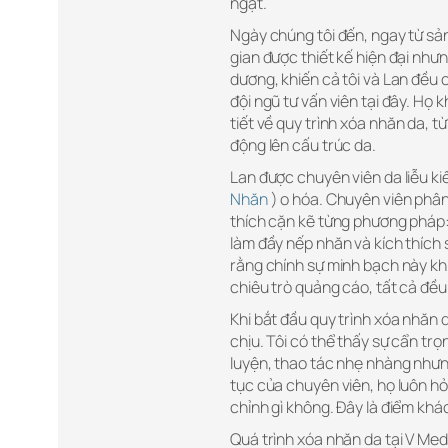
ngặt.
Ngày chúng tôi đến, ngay từ sả
gian được thiết kế hiện đại nh
dương, khiến cả tôi và Lan đều c
đội ngũ tư vấn viên tại đây. Họ 
tiết về quy trình xóa nhăn da, 
động lên cấu trúc da.
Lan được chuyên viên da liễu kiể
Nhăn
) o hóa. Chuyên viên phân 
thích cặn kẽ từng phương pháp: t
làm đầy nếp nhăn và kích thích 
rằng chính sự minh bạch này kh
chiêu trò quảng cáo, tất cả đề
Khi bắt đầu quy trình xóa nhăn 
chịu. Tôi có thể thấy sự cẩn trọ
luyện, thao tác nhẹ nhàng nhưng
tục của chuyên viên, họ luôn hỏ
chỉnh gì không. Đây là điểm khác
Quá trình xóa nhăn da tại V Med