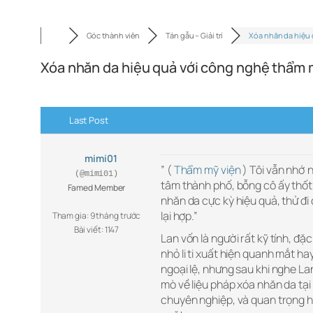
Góc thành viên
Tán gẫu – Giải trí
Xóa nhăn da hiệu
Xóa nhăn da hiệu quả với công nghệ thẩm 
Last Post
mimi01
” (
Thẩm mỹ viện
) Tôi vẫn nhớ 
(@mimi01)
tâm thành phố, bỗng cô ấy thốt 
Famed Member
nhăn da cực kỳ hiệu quả, thử đi c
lại hợp.”
Tham gia: 9 tháng trước
Bài viết: 1147
Lan vốn là người rất kỹ tính, đặ
nhỏ li ti xuất hiện quanh mắt h
ngoại lệ, nhưng sau khi nghe La
mò về liệu pháp xóa nhăn da tại
chuyên nghiệp, và quan trọng hơ