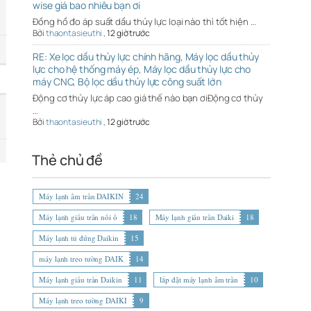
wise giá bao nhiêu bạn ơi
Đồng hồ đo áp suất dầu thủy lực loại nào thì tốt hiện …
Bởi
thaontasieuthi
,
12 giờ trước
RE: Xe lọc dầu thủy lực chính hãng, Máy lọc dầu thủy
lực cho hệ thống máy ép, Máy lọc dầu thủy lực cho
máy CNC, Bộ lọc dầu thủy lực công suất lớn
Động cơ thủy lực áp cao giá thế nào bạn ơiĐộng cơ thủy
…
Bởi
thaontasieuthi
,
12 giờ trước
Thẻ chủ đề
Máy lạnh âm trần DAIKIN
24
Máy lạnh giấu trần nối ố
18
Máy lạnh giấu trần Daiki
18
Máy lạnh tủ đứng Daikin
15
máy lạnh treo tường DAIK
14
Máy lạnh giấu trần Daikin
11
lắp đặt máy lạnh âm trần
10
Máy lạnh treo tường DAIKI
9