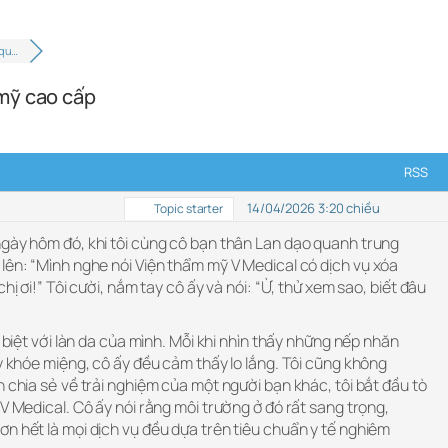
 qu…
mỹ cao cấp
RSS
14/04/2026 3:20 chiều
Topic starter
ngày hôm đó, khi tôi cùng cô bạn thân Lan dạo quanh trung
lên: “Mình nghe nói Viện thẩm mỹ V Medical có dịch vụ xóa
hị ơi!” Tôi cười, nắm tay cô ấy và nói: “Ừ, thử xem sao, biết đâu
c biệt với làn da của mình. Mỗi khi nhìn thấy những nếp nhăn
ay khóe miệng, cô ấy đều cảm thấy lo lắng. Tôi cũng không
n chia sẻ về trải nghiệm của một người bạn khác, tôi bắt đầu tò
 V Medical. Cô ấy nói rằng môi trường ở đó rất sang trọng,
n hết là mọi dịch vụ đều dựa trên tiêu chuẩn y tế nghiêm