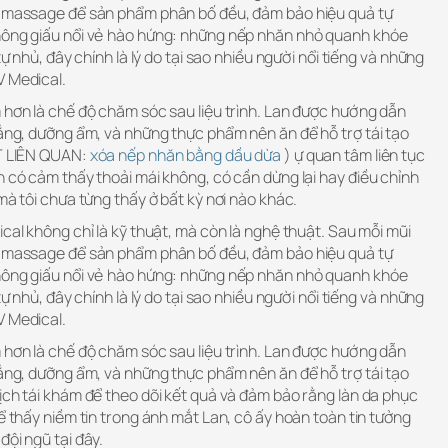
ng massage để sản phẩm phân bố đều, đảm bảo hiệu quả tự
không giấu nổi vẻ hào hứng: những nếp nhăn nhỏ quanh khóe
tự nhủ, đây chính là lý do tại sao nhiều người nổi tiếng và những
V Medical.
 hơn là chế độ chăm sóc sau liệu trình. Lan được hướng dẫn
nắng, dưỡng ẩm, và những thực phẩm nên ăn để hỗ trợ tái tạo
ẾT LIÊN QUAN:
xóa nếp nhăn bằng dầu dừa
) ự quan tâm liên tục
n có cảm thấy thoải mái không, có cần dừng lại hay điều chỉnh
mà tôi chưa từng thấy ở bất kỳ nơi nào khác.
ical không chỉ là kỹ thuật, mà còn là nghệ thuật. Sau mỗi mũi
ng massage để sản phẩm phân bố đều, đảm bảo hiệu quả tự
không giấu nổi vẻ hào hứng: những nếp nhăn nhỏ quanh khóe
tự nhủ, đây chính là lý do tại sao nhiều người nổi tiếng và những
V Medical.
 hơn là chế độ chăm sóc sau liệu trình. Lan được hướng dẫn
nắng, dưỡng ẩm, và những thực phẩm nên ăn để hỗ trợ tái tạo
ịch tái khám để theo dõi kết quả và đảm bảo rằng làn da phục
hể thấy niềm tin trong ánh mắt Lan, cô ấy hoàn toàn tin tưởng
đội ngũ tại đây.