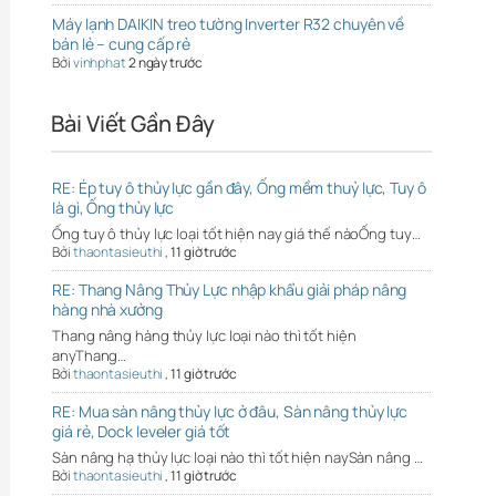
Máy lạnh DAIKIN treo tường Inverter R32 chuyên về
bán lẻ – cung cấp rẻ
Bởi
vinhphat
2 ngày trước
Bài Viết Gần Đây
RE: Ép tuy ô thủy lực gần đây, Ống mềm thuỷ lực, Tuy ô
là gì, Ống thủy lực
Ống tuy ô thủy lực loại tốt hiện nay giá thế nàoỐng tuy…
Bởi
thaontasieuthi
,
11 giờ trước
RE: Thang Nâng Thủy Lực nhập khẩu giải pháp nâng
hàng nhà xưởng
Thang nâng hàng thủy lực loại nào thì tốt hiện
anyThang…
Bởi
thaontasieuthi
,
11 giờ trước
RE: Mua sàn nâng thủy lực ở đâu, Sàn nâng thủy lực
giá rẻ, Dock leveler giá tốt
Sàn nâng hạ thủy lực loại nào thì tốt hiện naySàn nâng …
Bởi
thaontasieuthi
,
11 giờ trước