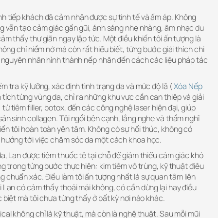
nh tiếp khách đã cảm nhận được sự tinh tế và ấm áp. Không
ưng vẫn tạo cảm giác gần gũi, ánh sáng nhẹ nhàng, âm nhạc du
ảm thấy thư giãn ngay lập tức. Một điều khiến tôi ấn tượng là
không chỉ niềm nở mà còn rất hiểu biết, từng bước giải thích chi
từ nguyên nhân hình thành nếp nhăn đến cách các liệu pháp tác
m tra kỹ lưỡng, xác định tình trạng da và mức độ lã (
Xóa Nếp
tích từng vùng da, chỉ ra những khu vực cần can thiệp và giải
ừ tiêm filler, botox, đến các công nghệ laser hiện đại, giúp
sản sinh collagen. Tôi ngồi bên cạnh, lắng nghe và thầm nghĩ
iến tôi hoàn toàn yên tâm. Không có sự hối thúc, không có
u hướng tới việc chăm sóc da một cách khoa học.
da, Lan được tiêm thuốc tê tại chỗ để giảm thiểu cảm giác khó
ng trong từng bước thực hiện: kim tiêm vô trùng, kỹ thuật điêu
 chuẩn xác. Điều làm tôi ấn tượng nhất là sự quan tâm liên
i Lan có cảm thấy thoải mái không, có cần dừng lại hay điều
 biệt mà tôi chưa từng thấy ở bất kỳ nơi nào khác.
ical không chỉ là kỹ thuật, mà còn là nghệ thuật. Sau mỗi mũi