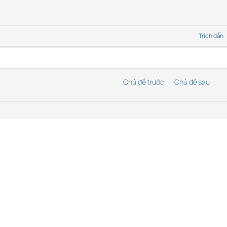
Trích dẫn
Chủ đề trước
Chủ đề sau