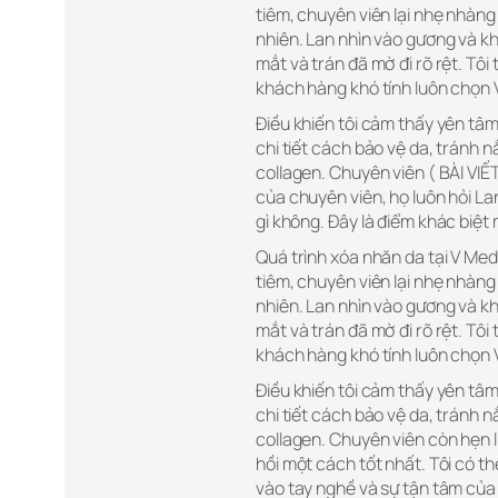
tiêm, chuyên viên lại nhẹ nhà
nhiên. Lan nhìn vào gương và 
mắt và trán đã mờ đi rõ rệt. Tôi 
khách hàng khó tính luôn chọn 
Điều khiến tôi cảm thấy yên tâm
chi tiết cách bảo vệ da, tránh 
collagen. Chuyên viên ( BÀI VI
của chuyên viên, họ luôn hỏi La
gì không. Đây là điểm khác biệt 
Quá trình xóa nhăn da tại V Med
tiêm, chuyên viên lại nhẹ nhà
nhiên. Lan nhìn vào gương và 
mắt và trán đã mờ đi rõ rệt. Tôi 
khách hàng khó tính luôn chọn 
Điều khiến tôi cảm thấy yên tâm
chi tiết cách bảo vệ da, tránh 
collagen. Chuyên viên còn hẹn l
hồi một cách tốt nhất. Tôi có t
vào tay nghề và sự tận tâm của 