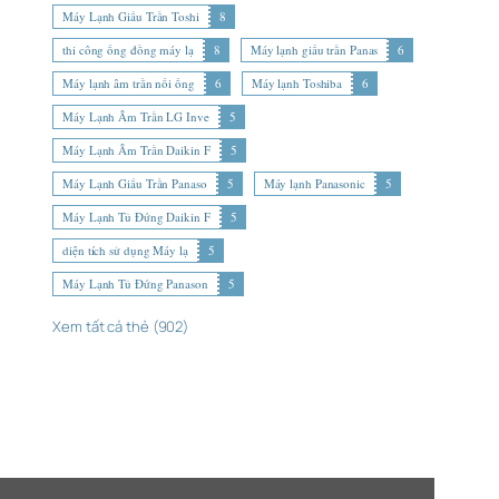
Máy Lạnh Giấu Trần Toshi
8
thi công ống đồng máy lạ
8
Máy lạnh giấu trần Panas
6
Máy lạnh âm trần nối ống
6
Máy lạnh Toshiba
6
Máy Lạnh Âm Trần LG Inve
5
Máy Lạnh Âm Trần Daikin F
5
Máy Lạnh Giấu Trần Panaso
5
Máy lạnh Panasonic
5
Máy Lạnh Tủ Đứng Daikin F
5
diện tích sử dụng Máy lạ
5
Máy Lạnh Tủ Đứng Panason
5
Xem tất cả thẻ (902)