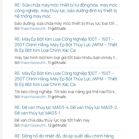
RE: Sửa chữa máy móc thiết bị tự động hóa, máy móc
công nghiệp, máy thủy lực, bảo dưỡng định kỳ thiết bị
hệ thống máy móc
bảo dưỡng, sửa chữa máy móc thiết bị thủy lực loại tốt …
Bởi
thaontasieuthi
,
11 giờ trước
RE: Máy Ép Bột Kim Loại Công Nghiệp 100T – 150T –
250T Chính Hãng, Máy Ép Bột Thủy Lực JWFM – Thiết
Bị Ép Bột Kim Loại Chính Xác Ca
máy tạo hình bột kim loại giá tốt bao nhiêu bạn ơimáy t…
Bởi
thaontasieuthi
,
11 giờ trước
RE: Máy Ép Bột Kim Loại Công Nghiệp 100T – 150T –
250T Chính Hãng, Máy Ép Bột Thủy Lực JWFM – Thiết
Bị Ép Bột Kim Loại Chính Xác Ca
Tời kéo công nghiệp, Tới kéo loại nặng giá thế nàoTời k…
Bởi
thaontasieuthi
,
11 giờ trước
RE: Đế van thủy lực MA03-4, Đế van thủy lực MA03-2,
Đế van thủy lực MA03-1
Đế van chia dầu thủy lực loại tốt hiện nay
Bởi
thaontasieuthi
,
12 giờ trước
RE: Đồng hồ đo nhiệt độ, đo áp suất dầu chính hãng