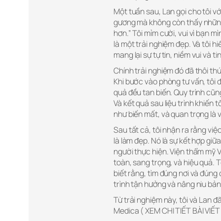
Một tuần sau, Lan gọi cho tôi vớ
gương mà không còn thấy những
hơn.” Tôi mỉm cười, vui vì bạn mì
là một trải nghiệm đẹp. Và tôi h
mang lại sự tự tin, niềm vui và ti
Chính trải nghiệm đó đã thôi thú
Khi bước vào phòng tư vấn, tôi 
quả đều tan biến. Quy trình cũng
Và kết quả sau liệu trình khiến 
như biến mất, và quan trọng là 
Sau tất cả, tôi nhận ra rằng việ
là làm đẹp. Nó là sự kết hợp giữ
người thực hiện. Viện thẩm mỹ 
toàn, sang trọng, và hiệu quả. 
biết rằng, tìm đúng nơi và đúng
trình tận hưởng và nâng niu bản
Từ trải nghiệm này, tôi và Lan
Medica ( XEM CHI TIẾT BÀI VIẾT