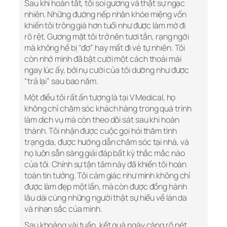
Sau khi hoàn tất, tôi soi gương và thật sự ngạc
nhiên. Những đường nếp nhăn khóe miệng vốn
khiến tôi trông già hơn tuổi như được làm mờ đi
rõ rệt. Gương mặt tôi trở nên tươi tắn, rạng ngời
mà không hề bị “đơ” hay mất đi vẻ tự nhiên. Tôi
còn nhớ mình đã bật cười một cách thoải mái
ngay lúc ấy, bởi nụ cười của tôi dường như được
“trả lại” sau bao năm.
Một điều tôi rất ấn tượng là tại V Medical, họ
không chỉ chăm sóc khách hàng trong quá trình
làm dịch vụ mà còn theo dõi sát sau khi hoàn
thành. Tôi nhận được cuộc gọi hỏi thăm tình
trạng da, được hướng dẫn chăm sóc tại nhà, và
họ luôn sẵn sàng giải đáp bất kỳ thắc mắc nào
của tôi. Chính sự tận tâm này đã khiến tôi hoàn
toàn tin tưởng. Tôi cảm giác như mình không chỉ
được làm đẹp một lần, mà còn được đồng hành
lâu dài cùng những người thật sự hiểu về làn da
và nhan sắc của mình.
Sau khoảng vài tuần, kết quả ngày càng rõ nét.