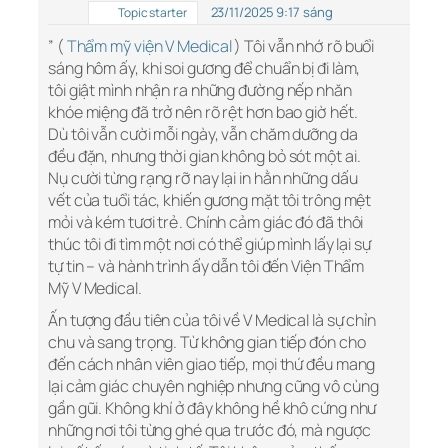
23/11/2025 9:17 sáng
Topic starter
” (
Thẩm mỹ viện V Medical
) Tôi vẫn nhớ rõ buổi
sáng hôm ấy, khi soi gương để chuẩn bị đi làm,
tôi giật mình nhận ra những đường nếp nhăn
khóe miệng đã trở nên rõ rệt hơn bao giờ hết.
Dù tôi vẫn cười mỗi ngày, vẫn chăm dưỡng da
đều đặn, nhưng thời gian không bỏ sót một ai.
Nụ cười từng rạng rỡ nay lại in hằn những dấu
vết của tuổi tác, khiến gương mặt tôi trông mệt
mỏi và kém tươi trẻ. Chính cảm giác đó đã thôi
thúc tôi đi tìm một nơi có thể giúp mình lấy lại sự
tự tin – và hành trình ấy dẫn tôi đến Viện Thẩm
Mỹ V Medical.
Ấn tượng đầu tiên của tôi về V Medical là sự chỉn
chu và sang trọng. Từ không gian tiếp đón cho
đến cách nhân viên giao tiếp, mọi thứ đều mang
lại cảm giác chuyên nghiệp nhưng cũng vô cùng
gần gũi. Không khí ở đây không hề khô cứng như
những nơi tôi từng ghé qua trước đó, mà ngược