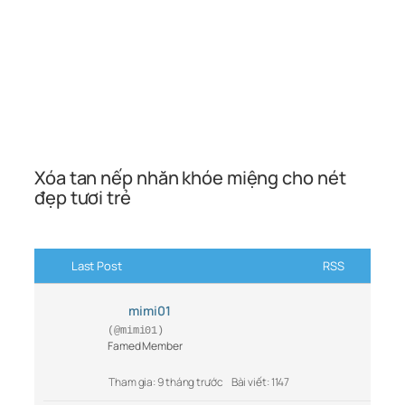
Xóa tan nếp nhăn khóe miệng cho nét
đẹp tươi trẻ
Last Post
RSS
mimi01
(@mimi01)
Famed Member
Tham gia: 9 tháng trước
Bài viết: 1147