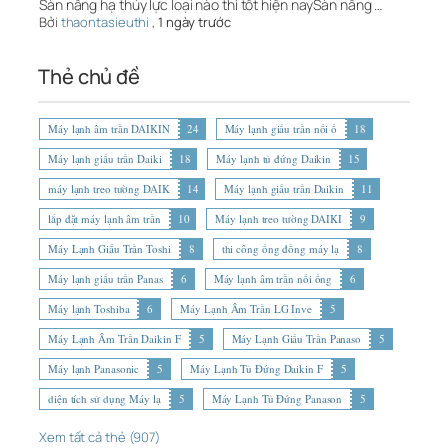
Sàn nâng hạ thủy lực loại nào thì tốt hiện naySàn nâng …
Bởi
thaontasieuthi
,
1 ngày trước
Thẻ chủ đề
Máy lạnh âm trần DAIKIN
24
Máy lạnh giấu trần nối ố
18
Máy lạnh giấu trần Daiki
18
Máy lạnh tủ đứng Daikin
15
máy lạnh treo tường DAIK
14
Máy lạnh giấu trần Daikin
11
lắp đặt máy lạnh âm trần
10
Máy lạnh treo tường DAIKI
9
Máy Lạnh Giấu Trần Toshi
8
thi công ống đồng máy lạ
8
Máy lạnh giấu trần Panas
6
Máy lạnh âm trần nối ống
6
Máy lạnh Toshiba
6
Máy Lạnh Âm Trần LG Inve
5
Máy Lạnh Âm Trần Daikin F
5
Máy Lạnh Giấu Trần Panaso
5
Máy lạnh Panasonic
5
Máy Lạnh Tủ Đứng Daikin F
5
diện tích sử dụng Máy lạ
5
Máy Lạnh Tủ Đứng Panason
5
Xem tất cả thẻ (907)