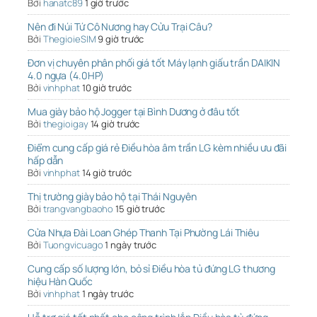
Bởi
hanatc89
1 giờ trước
Nên đi Núi Tứ Cô Nương hay Cửu Trại Câu?
Bởi
ThegioieSIM
9 giờ trước
Đơn vị chuyên phân phối giá tốt Máy lạnh giấu trần DAIKIN
4.0 ngựa (4.0HP)
Bởi
vinhphat
10 giờ trước
Mua giày bảo hộ Jogger tại Bình Dương ở đâu tốt
Bởi
thegioigay
14 giờ trước
Điểm cung cấp giá rẻ Điều hòa âm trần LG kèm nhiều ưu đãi
hấp dẫn
Bởi
vinhphat
14 giờ trước
Thị trường giày bảo hộ tại Thái Nguyên
Bởi
trangvangbaoho
15 giờ trước
Cửa Nhựa Đài Loan Ghép Thanh Tại Phường Lái Thiêu
Bởi
Tuongvicuago
1 ngày trước
Cung cấp số lượng lớn, bỏ sỉ Điều hòa tủ đứng LG thương
hiệu Hàn Quốc
Bởi
vinhphat
1 ngày trước