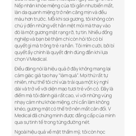
Nếp nhăn khóe miệng của tôi gần như biến mất,
làn da quanh miệng trở nên căng mịn và đều
màu hơn trước. Mỗi khi soi gương, tôi không còn
chú ý đến những vết hằn mệt mỏi mà thay vào
đó là một gương mặt rạng rỡ, tự tin. Nhiều đồng
nghiệp và bạn bè thậm chí còn hỏi tôi có bí
quyết gì mà trông trẻ ra hẳn. Tôi mỉm cười, bởi bí
quyết ấy chính là quyết định đúng đắn khi lựa
chọn V Medical.
Điều đáng nói là hiệu quả ở đây không mang lại
cảm giác giả tạo hay “làm quá”. Mọi thứ rất tự
nhiên, như thể tôi chỉ vừa trải qua một kỳ nghỉ
dài và trở về với diện mạo tươi trẻ vốn có. Đây là
điểm mà tôi đánh giá rất cao, vì với những vùng
nhạy cảm như khóe miệng, chỉ cần làm không
khéo, gương mặt có thể trở nên mất cân đối. V
Medical đã chứng minh được đẳng cấp của mình
qua sự tinh tế trong từng đường nét.
Ngoài hiệu quả về mặt thẩm mỹ, tôi còn học