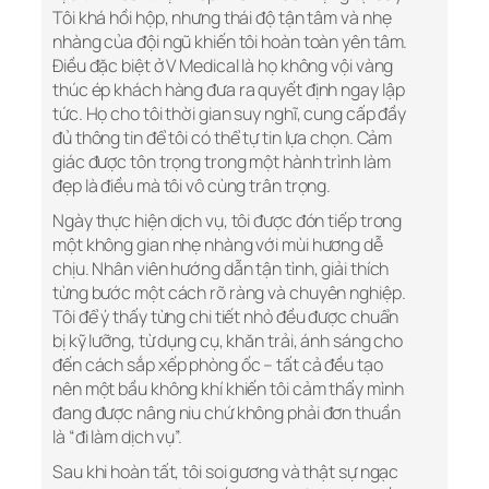
Tôi khá hồi hộp, nhưng thái độ tận tâm và nhẹ
nhàng của đội ngũ khiến tôi hoàn toàn yên tâm.
Điều đặc biệt ở V Medical là họ không vội vàng
thúc ép khách hàng đưa ra quyết định ngay lập
tức. Họ cho tôi thời gian suy nghĩ, cung cấp đầy
đủ thông tin để tôi có thể tự tin lựa chọn. Cảm
giác được tôn trọng trong một hành trình làm
đẹp là điều mà tôi vô cùng trân trọng.
Ngày thực hiện dịch vụ, tôi được đón tiếp trong
một không gian nhẹ nhàng với mùi hương dễ
chịu. Nhân viên hướng dẫn tận tình, giải thích
từng bước một cách rõ ràng và chuyên nghiệp.
Tôi để ý thấy từng chi tiết nhỏ đều được chuẩn
bị kỹ lưỡng, từ dụng cụ, khăn trải, ánh sáng cho
đến cách sắp xếp phòng ốc – tất cả đều tạo
nên một bầu không khí khiến tôi cảm thấy mình
đang được nâng niu chứ không phải đơn thuần
là “đi làm dịch vụ”.
Sau khi hoàn tất, tôi soi gương và thật sự ngạc