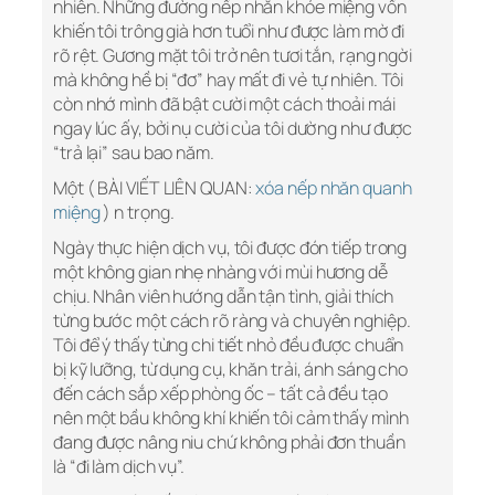
nhiên. Những đường nếp nhăn khóe miệng vốn
khiến tôi trông già hơn tuổi như được làm mờ đi
rõ rệt. Gương mặt tôi trở nên tươi tắn, rạng ngời
mà không hề bị “đơ” hay mất đi vẻ tự nhiên. Tôi
còn nhớ mình đã bật cười một cách thoải mái
ngay lúc ấy, bởi nụ cười của tôi dường như được
“trả lại” sau bao năm.
Một ( BÀI VIẾT LIÊN QUAN:
xóa nếp nhăn quanh
miệng
) n trọng.
Ngày thực hiện dịch vụ, tôi được đón tiếp trong
một không gian nhẹ nhàng với mùi hương dễ
chịu. Nhân viên hướng dẫn tận tình, giải thích
từng bước một cách rõ ràng và chuyên nghiệp.
Tôi để ý thấy từng chi tiết nhỏ đều được chuẩn
bị kỹ lưỡng, từ dụng cụ, khăn trải, ánh sáng cho
đến cách sắp xếp phòng ốc – tất cả đều tạo
nên một bầu không khí khiến tôi cảm thấy mình
đang được nâng niu chứ không phải đơn thuần
là “đi làm dịch vụ”.