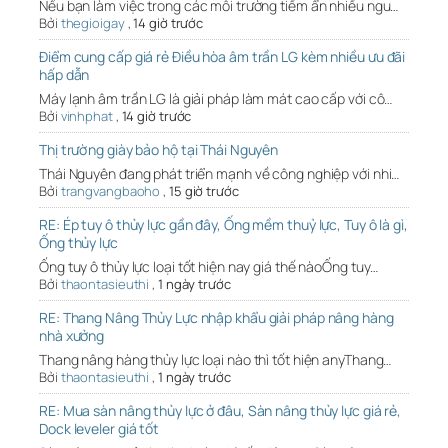
Nếu bạn làm việc trong các môi trường tiềm ẩn nhiều ngu…
Bởi
thegioigay
,
14 giờ trước
Điểm cung cấp giá rẻ Điều hòa âm trần LG kèm nhiều ưu đãi
hấp dẫn
Máy lạnh âm trần LG là giải pháp làm mát cao cấp với cô…
Bởi
vinhphat
,
14 giờ trước
Thị trường giày bảo hộ tại Thái Nguyên
Thái Nguyên đang phát triển mạnh về công nghiệp với nhi…
Bởi
trangvangbaoho
,
15 giờ trước
RE: Ép tuy ô thủy lực gần đây, Ống mềm thuỷ lực, Tuy ô là gì,
Ống thủy lực
Ống tuy ô thủy lực loại tốt hiện nay giá thế nàoỐng tuy…
Bởi
thaontasieuthi
,
1 ngày trước
RE: Thang Nâng Thủy Lực nhập khẩu giải pháp nâng hàng
nhà xưởng
Thang nâng hàng thủy lực loại nào thì tốt hiện anyThang…
Bởi
thaontasieuthi
,
1 ngày trước
RE: Mua sàn nâng thủy lực ở đâu, Sàn nâng thủy lực giá rẻ,
Dock leveler giá tốt