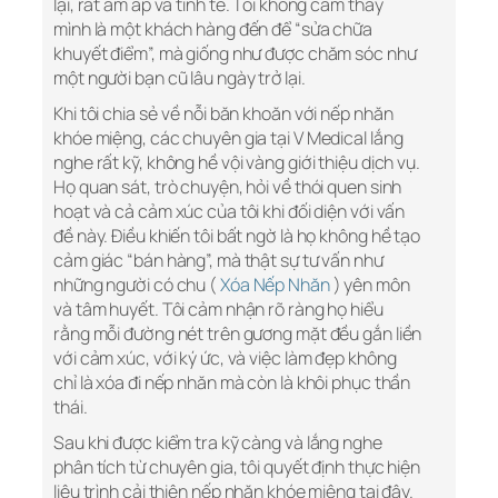
lại, rất ấm áp và tinh tế. Tôi không cảm thấy
mình là một khách hàng đến để “sửa chữa
khuyết điểm”, mà giống như được chăm sóc như
một người bạn cũ lâu ngày trở lại.
Khi tôi chia sẻ về nỗi băn khoăn với nếp nhăn
khóe miệng, các chuyên gia tại V Medical lắng
nghe rất kỹ, không hề vội vàng giới thiệu dịch vụ.
Họ quan sát, trò chuyện, hỏi về thói quen sinh
hoạt và cả cảm xúc của tôi khi đối diện với vấn
đề này. Điều khiến tôi bất ngờ là họ không hề tạo
cảm giác “bán hàng”, mà thật sự tư vấn như
những người có chu (
Xóa Nếp Nhăn
) yên môn
và tâm huyết. Tôi cảm nhận rõ ràng họ hiểu
rằng mỗi đường nét trên gương mặt đều gắn liền
với cảm xúc, với ký ức, và việc làm đẹp không
chỉ là xóa đi nếp nhăn mà còn là khôi phục thần
thái.
Sau khi được kiểm tra kỹ càng và lắng nghe
phân tích từ chuyên gia, tôi quyết định thực hiện
liệu trình cải thiện nếp nhăn khóe miệng tại đây.