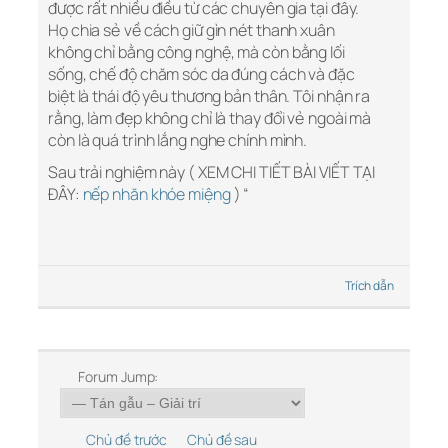
được rất nhiều điều từ các chuyên gia tại đây.
Họ chia sẻ về cách giữ gìn nét thanh xuân
không chỉ bằng công nghệ, mà còn bằng lối
sống, chế độ chăm sóc da đúng cách và đặc
biệt là thái độ yêu thương bản thân. Tôi nhận ra
rằng, làm đẹp không chỉ là thay đổi vẻ ngoài mà
còn là quá trình lắng nghe chính mình.
Sau trải nghiệm này ( XEM CHI TIẾT BÀI VIẾT TẠI
ĐÂY:
nếp nhăn khóe miệng
) “
Trích dẫn
Forum Jump:
Chủ đề trước
Chủ đề sau