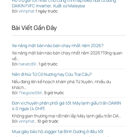
Hỗ trợ giá tốt nhất cho công trình lắp Điều hòa tủ đứng
DAIKIN FVFC Inverter, Xuất xứ Malaysia
Bởi
vinhphat
1 ngày trước
Bài Viết Gần Đây
Xe nâng mặt bàn nào bán chạy nhất năm 2026?
Xe nâng mặt bàn nào bán chạy nhất năm 2026?Tổng quan
về…
Bởi
hanatc89
,
1 giờ trước
Nên đi Núi Tứ Cô Nương hay Cửu Trại Câu?
Nếu đang lên kế hoạch khám phá Tứ Xuyên, nhiều du
khách…
Bởi
ThegioieSIM
,
9 giờ trước
Đơn vị chuyên phân phối giá tốt Máy lạnh giấu trần DAIKIN
4.0 ngựa (4.0HP)
Không gian thương mại rất nên lắp Máy lạnh giấu trần DA…
Bởi
vinhphat
,
10 giờ trước
Mua giày bảo hộ Jogger tại Bình Dương ở đâu tốt