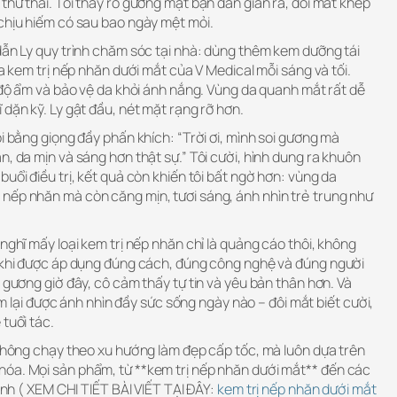
thư thái. Tôi thấy rõ gương mặt bạn dần giãn ra, đôi mắt khép
 chịu hiếm có sau bao ngày mệt mỏi.
dẫn Ly quy trình chăm sóc tại nhà: dùng thêm kem dưỡng tái
oa kem trị nếp nhăn dưới mắt của V Medical mỗi sáng và tối.
ì độ ẩm và bảo vệ da khỏi ánh nắng. Vùng da quanh mắt rất dễ
 dặn kỹ. Ly gật đầu, nét mặt rạng rỡ hơn.
ôi bằng giọng đầy phấn khích: “Trời ơi, mình soi gương mà
n, da mịn và sáng hơn thật sự.” Tôi cười, hình dung ra khuôn
uổi điều trị, kết quả còn khiến tôi bất ngờ hơn: vùng da
nếp nhăn mà còn căng mịn, tươi sáng, ánh nhìn trẻ trung như
nghĩ mấy loại kem trị nếp nhăn chỉ là quảng cáo thôi, không
y khi được áp dụng đúng cách, đúng công nghệ và đúng người
n gương giờ đây, cô cảm thấy tự tin và yêu bản thân hơn. Và
tìm lại được ánh nhìn đầy sức sống ngày nào – đôi mắt biết cười,
tuổi tác.
 không chạy theo xu hướng làm đẹp cấp tốc, mà luôn dựa trên
óa. Mọi sản phẩm, từ **kem trị nếp nhăn dưới mắt** đến các
định ( XEM CHI TIẾT BÀI VIẾT TẠI ĐÂY:
kem trị nếp nhăn dưới mắt