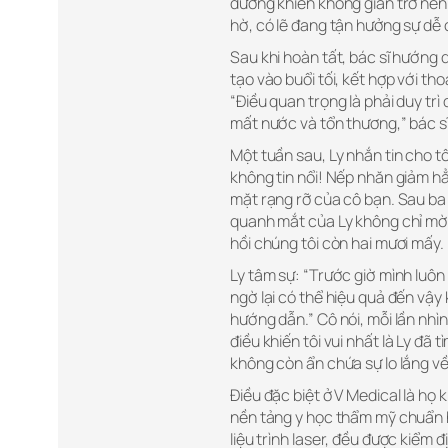
dương khiến không gian trở nên 
hờ, có lẽ đang tận hưởng sự dễ
Sau khi hoàn tất, bác sĩ hướng 
tạo vào buổi tối, kết hợp với th
“Điều quan trọng là phải duy tr
mất nước và tổn thương,” bác sĩ
Một tuần sau, Ly nhắn tin cho t
không tin nổi! Nếp nhăn giảm hẳ
mặt rạng rỡ của cô bạn. Sau ba b
quanh mắt của Ly không chỉ mờ 
hồi chúng tôi còn hai mươi mấy.
Ly tâm sự: “Trước giờ mình luôn 
ngờ lại có thể hiệu quả đến vậ
hướng dẫn.” Cô nói, mỗi lần nhì
điều khiến tôi vui nhất là Ly đã 
không còn ẩn chứa sự lo lắng về 
Điều đặc biệt ở V Medical là họ
nền tảng y học thẩm mỹ chuẩn h
liệu trình laser, đều được kiểm 