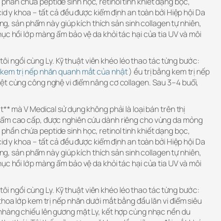
hần chứa peptide sinh học, retinol tinh khiết dạng bọc,
cid y khoa – tất cả đều được kiểm định an toàn bởi Hiệp hội Da
rằng, sản phẩm này giúp kích thích sản sinh collagen tự nhiên,
ục hồi lớp màng ẩm bảo vệ da khỏi tác hại của tia UV và môi
, tôi ngồi cùng Ly. Kỹ thuật viên khéo léo thao tác từng bước:
kem trị nếp nhăn quanh mắt của nhật
) ều trị bằng kem trị nếp
ệt cùng công nghệ vi điểm nâng cơ collagen. Sau 3–4 buổi,
t** mà V Medical sử dụng không phải là loại bán trên thị
hẩm cao cấp, được nghiên cứu dành riêng cho vùng da mỏng
hần chứa peptide sinh học, retinol tinh khiết dạng bọc,
cid y khoa – tất cả đều được kiểm định an toàn bởi Hiệp hội Da
rằng, sản phẩm này giúp kích thích sản sinh collagen tự nhiên,
ục hồi lớp màng ẩm bảo vệ da khỏi tác hại của tia UV và môi
, tôi ngồi cùng Ly. Kỹ thuật viên khéo léo thao tác từng bước:
thoa lớp kem trị nếp nhăn dưới mắt bằng đầu lăn vi điểm siêu
nhàng chiếu lên gương mặt Ly, kết hợp cùng nhạc nền du