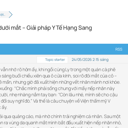
iệt…
dưới mắt – Giải pháp Y Tế Hạng Sang
RSS
24/05/2026 2:15 sáng
Topic starter
i vẫn nhớ rõ hôm ấy, khi ngồi cùng Ly trong một quán cà phê
 sáng buổi chiều xiên qua ô cửa kính, soi rõ đôi mắt của cô –
ê mẩn, nhưng giờ đã xuất hiện những vết nhăn mảnh nơi khóe.
g xuống: “Chắc mình phải sống chung với mấy nếp nhăn này
ôi cười, nhẹ nhàng nắm tay bạn: “Còn lâu nhé, mình sẽ cho cậu
 đổi suy nghĩ đó.” Và thế là câu chuyện về Viện thẩm mỹ V
 ấy.
hải qua quảng cáo, mà nhờ chính trải nghiệm cá nhân. Sau một
hận ra vùng da quanh mắt mình bắt đầu xuất hiện nếp nhăn nhỏ,