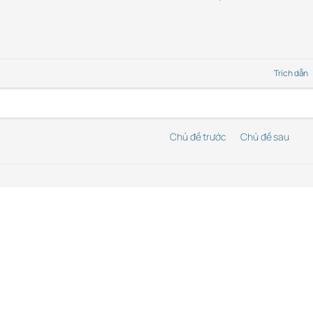
Trích dẫn
Chủ đề trước
Chủ đề sau