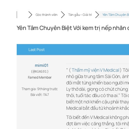
Góc thành viên
Tán gẫu – Giải trí
Yên Tâm Chuyên B
Yên Tâm Chuyên Biệt Với kem trị nếp nhăn 
Last Post
mimi01
” (
Thẩm mỹ viện V Medical
) Tô
(@mimi01)
nhỏ giữa trung tâm Sài Gòn, ánh
Famed Member
đôi mắt từng khiến bao người m
Ly thở dài, giọng có chút chùn
Tham gia: 9 tháng trước
Bài viết: 1147
thôi, tuổi tác đâu có tha ai.” T
biết một nơi khiến cậu phải thay
Medical bắt đầu từ khoảnh khắc
Tôi biết đến V Medical không p
đợt làm việc căng thẳng, tôi n