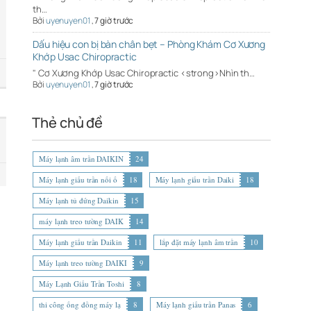
th…
Bởi
uyenuyen01
,
7 giờ trước
Dấu hiệu con bị bàn chân bẹt – Phòng Khám Cơ Xương
Khớp Usac Chiropractic
" Cơ Xương Khớp Usac Chiropractic <strong>Nhìn th…
Bởi
uyenuyen01
,
7 giờ trước
Thẻ chủ đề
Máy lạnh âm trần DAIKIN
24
Máy lạnh giấu trần nối ố
18
Máy lạnh giấu trần Daiki
18
Máy lạnh tủ đứng Daikin
15
máy lạnh treo tường DAIK
14
Máy lạnh giấu trần Daikin
11
lắp đặt máy lạnh âm trần
10
Máy lạnh treo tường DAIKI
9
Máy Lạnh Giấu Trần Toshi
8
thi công ống đồng máy lạ
8
Máy lạnh giấu trần Panas
6