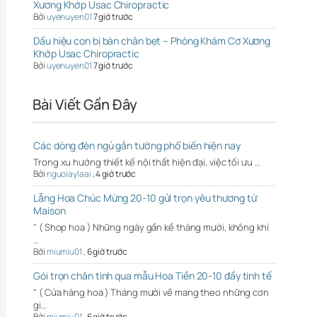
Xương Khớp Usac Chiropractic
Bởi
uyenuyen01
7 giờ trước
Dấu hiệu con bị bàn chân bẹt – Phòng Khám Cơ Xương
Khớp Usac Chiropractic
Bởi
uyenuyen01
7 giờ trước
Bài Viết Gần Đây
Các dòng đèn ngủ gắn tường phổ biến hiện nay
Trong xu hướng thiết kế nội thất hiện đại, việc tối ưu …
Bởi
nguoiaylaai
,
4 giờ trước
Lẵng Hoa Chúc Mừng 20-10 gửi trọn yêu thương từ
Maison
" ( Shop hoa ) Những ngày gần kề tháng mười, không khí
…
Bởi
miumiu01
,
6 giờ trước
Gói trọn chân tình qua mẫu Hoa Tiền 20-10 đầy tinh tế
" ( Cửa hàng hoa ) Tháng mười về mang theo những cơn
gi…
Bởi
miumiu01
,
6 giờ trước