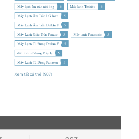
Máy lạnh âm trần nối ống
6
Máy lạnh Toshiba
6
Máy Lạnh Âm Trần LG Inve
5
Máy Lạnh Âm Trần Daikin F
5
Máy Lạnh Giấu Trần Panaso
5
Máy lạnh Panasonic
5
Máy Lạnh Tủ Đứng Daikin F
5
diện tích sử dụng Máy lạ
5
Máy Lạnh Tủ Đứng Panason
5
Xem tất cả thẻ (907)