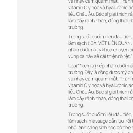
và nhạy cảm quanh mắt. Thành p
vitamin C y học và hyaluronic a
liễu Châu Âu. Bác sĩ giải thích 
làm đầy rãnh nhăn, đồng thời ph
trường.
Trong suốt buổi trị liệu đầu tiên
làm sạch ( BÀI VIẾT LIÊN QUAN:
nhăn dưới mắt y khoa chuyên bi
vùng da này sẽ cải thiện rõ rệt.”
Loại **kem trị nếp nhăn dưới mắ
trường. Đây là dòng dược mỹ p
và nhạy cảm quanh mắt. Thành p
vitamin C y học và hyaluronic a
liễu Châu Âu. Bác sĩ giải thích 
làm đầy rãnh nhăn, đồng thời ph
trường.
Trong suốt buổi trị liệu đầu tiên
làm sạch, massage dẫn lưu, rồi 
nhỏ. Ánh sáng sinh học đỏ nhẹ 