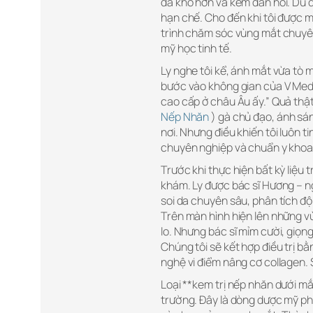
da khô hơn và kém đàn hồi. Dù d
hạn chế. Cho đến khi tôi được m
trình chăm sóc vùng mắt chuyên
mỹ học tinh tế.
Ly nghe tôi kể, ánh mắt vừa tò 
bước vào không gian của V Medic
cao cấp ở châu Âu ấy.” Quả thật,
Nếp Nhăn
) gà chủ đạo, ánh sá
nơi. Nhưng điều khiến tôi luôn t
chuyên nghiệp và chuẩn y khoa t
Trước khi thực hiện bất kỳ liệu 
khám. Ly được bác sĩ Hương – ng
soi da chuyên sâu, phân tích đ
Trên màn hình hiện lên những vùn
lo. Nhưng bác sĩ mỉm cười, giọn
Chúng tôi sẽ kết hợp điều trị b
nghệ vi điểm nâng cơ collagen. S
Loại **kem trị nếp nhăn dưới mắ
trường. Đây là dòng dược mỹ p