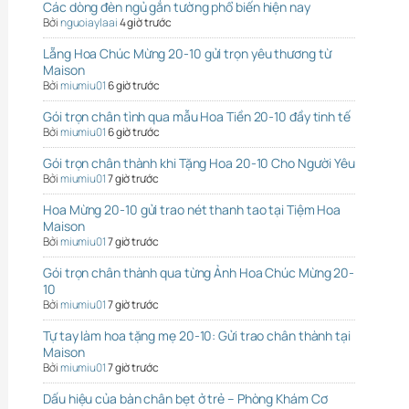
Các dòng đèn ngủ gắn tường phổ biến hiện nay
Bởi
nguoiaylaai
4 giờ trước
Lẵng Hoa Chúc Mừng 20-10 gửi trọn yêu thương từ
Maison
Bởi
miumiu01
6 giờ trước
Gói trọn chân tình qua mẫu Hoa Tiền 20-10 đầy tinh tế
Bởi
miumiu01
6 giờ trước
Gói trọn chân thành khi Tặng Hoa 20-10 Cho Người Yêu
Bởi
miumiu01
7 giờ trước
Hoa Mừng 20-10 gửi trao nét thanh tao tại Tiệm Hoa
Maison
Bởi
miumiu01
7 giờ trước
Gói trọn chân thành qua từng Ảnh Hoa Chúc Mừng 20-
10
Bởi
miumiu01
7 giờ trước
Tự tay làm hoa tặng mẹ 20-10: Gửi trao chân thành tại
Maison
Bởi
miumiu01
7 giờ trước
Dấu hiệu của bàn chân bẹt ở trẻ – Phòng Khám Cơ