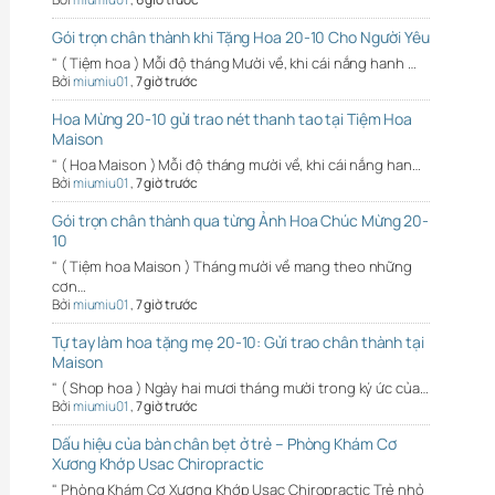
Gói trọn chân thành khi Tặng Hoa 20-10 Cho Người Yêu
" ( Tiệm hoa ) Mỗi độ tháng Mười về, khi cái nắng hanh …
Bởi
miumiu01
,
7 giờ trước
Hoa Mừng 20-10 gửi trao nét thanh tao tại Tiệm Hoa
Maison
" ( Hoa Maison ) Mỗi độ tháng mười về, khi cái nắng han…
Bởi
miumiu01
,
7 giờ trước
Gói trọn chân thành qua từng Ảnh Hoa Chúc Mừng 20-
10
" ( Tiệm hoa Maison ) Tháng mười về mang theo những
cơn…
Bởi
miumiu01
,
7 giờ trước
Tự tay làm hoa tặng mẹ 20-10: Gửi trao chân thành tại
Maison
" ( Shop hoa ) Ngày hai mươi tháng mười trong ký ức của…
Bởi
miumiu01
,
7 giờ trước
Dấu hiệu của bàn chân bẹt ở trẻ – Phòng Khám Cơ
Xương Khớp Usac Chiropractic
" Phòng Khám Cơ Xương Khớp Usac Chiropractic Trẻ nhỏ