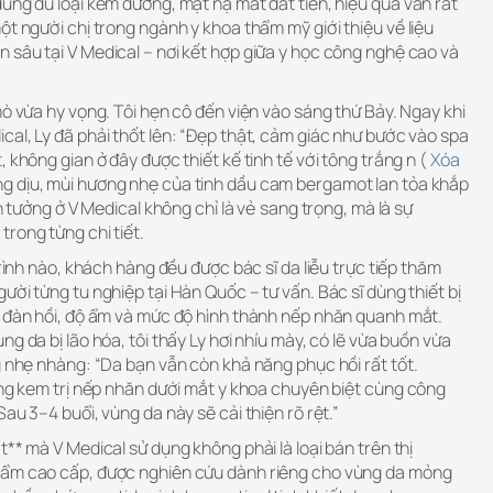
ùng đủ loại kem dưỡng, mặt nạ mắt đắt tiền, hiệu quả vẫn rất
ột người chị trong ngành y khoa thẩm mỹ giới thiệu về liệu
 sâu tại V Medical – nơi kết hợp giữa y học công nghệ cao và
mò vừa hy vọng. Tôi hẹn cô đến viện vào sáng thứ Bảy. Ngay khi
al, Ly đã phải thốt lên: “Đẹp thật, cảm giác như bước vào spa
 không gian ở đây được thiết kế tinh tế với tông trắng n (
Xóa
ng dịu, mùi hương nhẹ của tinh dầu cam bergamot lan tỏa khắp
in tưởng ở V Medical không chỉ là vẻ sang trọng, mà là sự
rong từng chi tiết.
trình nào, khách hàng đều được bác sĩ da liễu trực tiếp thăm
ười từng tu nghiệp tại Hàn Quốc – tư vấn. Bác sĩ dùng thiết bị
ộ đàn hồi, độ ẩm và mức độ hình thành nếp nhăn quanh mắt.
g da bị lão hóa, tôi thấy Ly hơi nhíu mày, có lẽ vừa buồn vừa
g nhẹ nhàng: “Da bạn vẫn còn khả năng phục hồi rất tốt.
ằng kem trị nếp nhăn dưới mắt y khoa chuyên biệt cùng công
au 3–4 buổi, vùng da này sẽ cải thiện rõ rệt.”
t** mà V Medical sử dụng không phải là loại bán trên thị
hẩm cao cấp, được nghiên cứu dành riêng cho vùng da mỏng