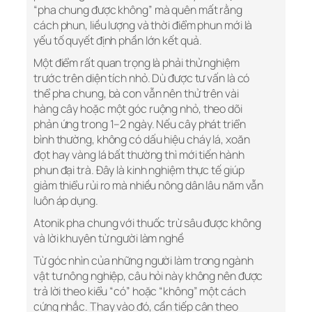
“pha chung được không” mà quên mất rằng
cách phun, liều lượng và thời điểm phun mới là
yếu tố quyết định phần lớn kết quả.
Một điểm rất quan trọng là phải thử nghiệm
trước trên diện tích nhỏ. Dù được tư vấn là có
thể pha chung, bà con vẫn nên thử trên vài
hàng cây hoặc một góc ruộng nhỏ, theo dõi
phản ứng trong 1–2 ngày. Nếu cây phát triển
bình thường, không có dấu hiệu cháy lá, xoăn
đọt hay vàng lá bất thường thì mới tiến hành
phun đại trà. Đây là kinh nghiệm thực tế giúp
giảm thiểu rủi ro mà nhiều nông dân lâu năm vẫn
luôn áp dụng.
Atonik pha chung với thuốc trừ sâu được không
và lời khuyên từ người làm nghề
Từ góc nhìn của những người làm trong ngành
vật tư nông nghiệp, câu hỏi này không nên được
trả lời theo kiểu “có” hoặc “không” một cách
cứng nhắc. Thay vào đó, cần tiếp cận theo