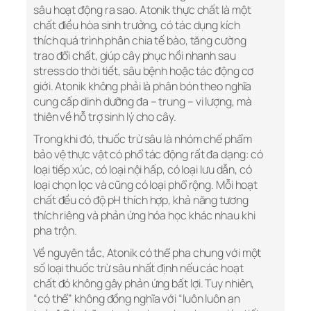
sâu hoạt động ra sao. Atonik thực chất là một
chất điều hòa sinh trưởng, có tác dụng kích
thích quá trình phân chia tế bào, tăng cường
trao đổi chất, giúp cây phục hồi nhanh sau
stress do thời tiết, sâu bệnh hoặc tác động cơ
giới. Atonik không phải là phân bón theo nghĩa
cung cấp dinh dưỡng đa – trung – vi lượng, mà
thiên về hỗ trợ sinh lý cho cây.
Trong khi đó, thuốc trừ sâu là nhóm chế phẩm
bảo vệ thực vật có phổ tác động rất đa dạng: có
loại tiếp xúc, có loại nội hấp, có loại lưu dẫn, có
loại chọn lọc và cũng có loại phổ rộng. Mỗi hoạt
chất đều có độ pH thích hợp, khả năng tương
thích riêng và phản ứng hóa học khác nhau khi
pha trộn.
Về nguyên tắc, Atonik có thể pha chung với một
số loại thuốc trừ sâu nhất định nếu các hoạt
chất đó không gây phản ứng bất lợi. Tuy nhiên,
“có thể” không đồng nghĩa với “luôn luôn an