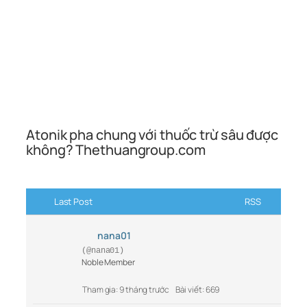
Atonik pha chung với thuốc trừ sâu được
không? Thethuangroup.com
Last Post
RSS
nana01
(@nana01)
Noble Member
Tham gia: 9 tháng trước
Bài viết: 669