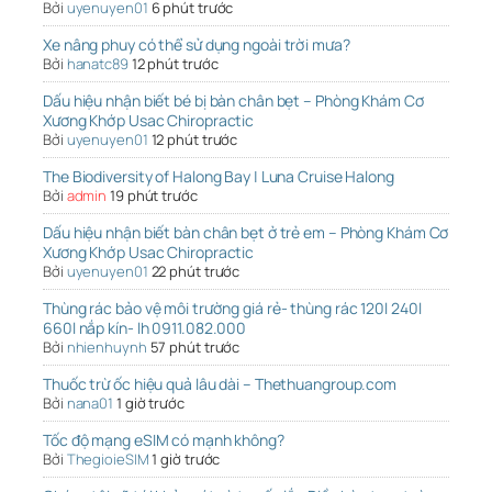
Bởi
uyenuyen01
6 phút trước
Xe nâng phuy có thể sử dụng ngoài trời mưa?
Bởi
hanatc89
12 phút trước
Dấu hiệu nhận biết bé bị bàn chân bẹt – Phòng Khám Cơ
Xương Khớp Usac Chiropractic
Bởi
uyenuyen01
12 phút trước
The Biodiversity of Halong Bay | Luna Cruise Halong
Bởi
admin
19 phút trước
Dấu hiệu nhận biết bàn chân bẹt ở trẻ em – Phòng Khám Cơ
Xương Khớp Usac Chiropractic
Bởi
uyenuyen01
22 phút trước
Thùng rác bảo vệ môi trường giá rẻ- thùng rác 120l 240l
660l nắp kín- lh 0911.082.000
Bởi
nhienhuynh
57 phút trước
Thuốc trừ ốc hiệu quả lâu dài – Thethuangroup.com
Bởi
nana01
1 giờ trước
Tốc độ mạng eSIM có mạnh không?
Bởi
ThegioieSIM
1 giờ trước