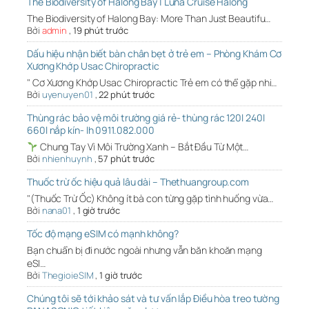
The Biodiversity of Halong Bay | Luna Cruise Halong
The Biodiversity of Halong Bay: More Than Just Beautifu…
Bởi
admin
,
19 phút trước
Dấu hiệu nhận biết bàn chân bẹt ở trẻ em – Phòng Khám Cơ
Xương Khớp Usac Chiropractic
" Cơ Xương Khớp Usac Chiropractic Trẻ em có thể gặp nhi…
Bởi
uyenuyen01
,
22 phút trước
Thùng rác bảo vệ môi trường giá rẻ- thùng rác 120l 240l
660l nắp kín- lh 0911.082.000
Chung Tay Vì Môi Trường Xanh – Bắt Đầu Từ Một…
Bởi
nhienhuynh
,
57 phút trước
Thuốc trừ ốc hiệu quả lâu dài – Thethuangroup.com
"(Thuốc Trừ Ốc) Không ít bà con từng gặp tình huống vừa…
Bởi
nana01
,
1 giờ trước
Tốc độ mạng eSIM có mạnh không?
Bạn chuẩn bị đi nước ngoài nhưng vẫn băn khoăn mạng
eSI…
Bởi
ThegioieSIM
,
1 giờ trước
Chúng tôi sẽ tới khảo sát và tư vấn lắp Điều hòa treo tường