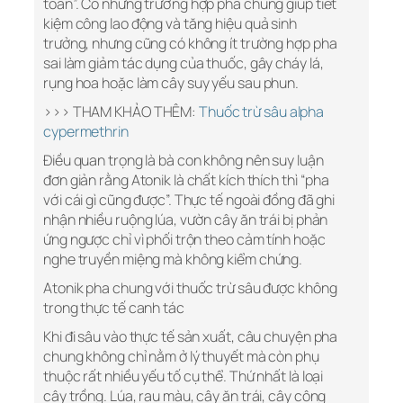
toàn”. Có những trường hợp pha chung giúp tiết
kiệm công lao động và tăng hiệu quả sinh
trưởng, nhưng cũng có không ít trường hợp pha
sai làm giảm tác dụng của thuốc, gây cháy lá,
rụng hoa hoặc làm cây suy yếu sau phun.
>>> THAM KHẢO THÊM:
Thuốc trừ sâu alpha
cypermethrin
Điều quan trọng là bà con không nên suy luận
đơn giản rằng Atonik là chất kích thích thì “pha
với cái gì cũng được”. Thực tế ngoài đồng đã ghi
nhận nhiều ruộng lúa, vườn cây ăn trái bị phản
ứng ngược chỉ vì phối trộn theo cảm tính hoặc
nghe truyền miệng mà không kiểm chứng.
Atonik pha chung với thuốc trừ sâu được không
trong thực tế canh tác
Khi đi sâu vào thực tế sản xuất, câu chuyện pha
chung không chỉ nằm ở lý thuyết mà còn phụ
thuộc rất nhiều yếu tố cụ thể. Thứ nhất là loại
cây trồng. Lúa, rau màu, cây ăn trái, cây công