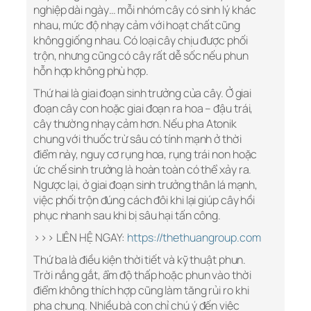
nghiệp dài ngày… mỗi nhóm cây có sinh lý khác
nhau, mức độ nhạy cảm với hoạt chất cũng
không giống nhau. Có loại cây chịu được phối
trộn, nhưng cũng có cây rất dễ sốc nếu phun
hỗn hợp không phù hợp.
Thứ hai là giai đoạn sinh trưởng của cây. Ở giai
đoạn cây con hoặc giai đoạn ra hoa – đậu trái,
cây thường nhạy cảm hơn. Nếu pha Atonik
chung với thuốc trừ sâu có tính mạnh ở thời
điểm này, nguy cơ rụng hoa, rụng trái non hoặc
ức chế sinh trưởng là hoàn toàn có thể xảy ra.
Ngược lại, ở giai đoạn sinh trưởng thân lá mạnh,
việc phối trộn đúng cách đôi khi lại giúp cây hồi
phục nhanh sau khi bị sâu hại tấn công.
>>> LIÊN HỆ NGAY:
https://thethuangroup.com
Thứ ba là điều kiện thời tiết và kỹ thuật phun.
Trời nắng gắt, ẩm độ thấp hoặc phun vào thời
điểm không thích hợp cũng làm tăng rủi ro khi
pha chung. Nhiều bà con chỉ chú ý đến việc