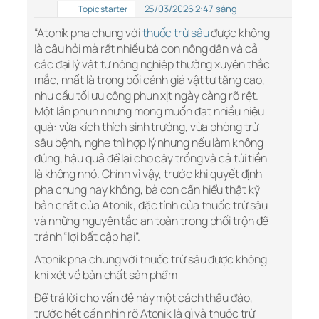
25/03/2026 2:47 sáng
Topic starter
“Atonik pha chung với
thuốc trừ sâu
được không
là câu hỏi mà rất nhiều bà con nông dân và cả
các đại lý vật tư nông nghiệp thường xuyên thắc
mắc, nhất là trong bối cảnh giá vật tư tăng cao,
nhu cầu tối ưu công phun xịt ngày càng rõ rệt.
Một lần phun nhưng mong muốn đạt nhiều hiệu
quả: vừa kích thích sinh trưởng, vừa phòng trừ
sâu bệnh, nghe thì hợp lý nhưng nếu làm không
đúng, hậu quả để lại cho cây trồng và cả túi tiền
là không nhỏ. Chính vì vậy, trước khi quyết định
pha chung hay không, bà con cần hiểu thật kỹ
bản chất của Atonik, đặc tính của thuốc trừ sâu
và những nguyên tắc an toàn trong phối trộn để
tránh “lợi bất cập hại”.
Atonik pha chung với thuốc trừ sâu được không
khi xét về bản chất sản phẩm
Để trả lời cho vấn đề này một cách thấu đáo,
trước hết cần nhìn rõ Atonik là gì và thuốc trừ