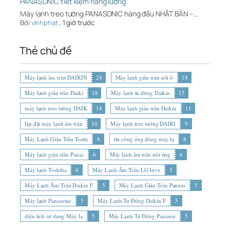
PANASONIC tiết kiệm năng lượng
Máy lạnh treo tường PANASONIC hàng đầu NHẬT BẢN –…
Bởi
vinhphat
,
1 giờ trước
Thẻ chủ đề
Máy lạnh âm trần DAIKIN
24
Máy lạnh giấu trần nối ố
18
Máy lạnh giấu trần Daiki
18
Máy lạnh tủ đứng Daikin
15
máy lạnh treo tường DAIK
14
Máy lạnh giấu trần Daikin
11
lắp đặt máy lạnh âm trần
10
Máy lạnh treo tường DAIKI
9
Máy Lạnh Giấu Trần Toshi
8
thi công ống đồng máy lạ
8
Máy lạnh giấu trần Panas
6
Máy lạnh âm trần nối ống
6
Máy lạnh Toshiba
6
Máy Lạnh Âm Trần LG Inve
5
Máy Lạnh Âm Trần Daikin F
5
Máy Lạnh Giấu Trần Panaso
5
Máy lạnh Panasonic
5
Máy Lạnh Tủ Đứng Daikin F
5
diện tích sử dụng Máy lạ
5
Máy Lạnh Tủ Đứng Panason
5