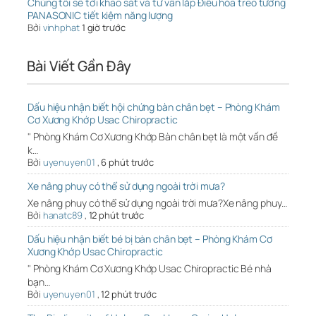
Chúng tôi sẽ tới khảo sát và tư vấn lắp Điều hòa treo tường
PANASONIC tiết kiệm năng lượng
Bởi
vinhphat
1 giờ trước
Bài Viết Gần Đây
Dấu hiệu nhận biết hội chứng bàn chân bẹt – Phòng Khám
Cơ Xương Khớp Usac Chiropractic
" Phòng Khám Cơ Xương Khớp Bàn chân bẹt là một vấn đề
k…
Bởi
uyenuyen01
,
6 phút trước
Xe nâng phuy có thể sử dụng ngoài trời mưa?
Xe nâng phuy có thể sử dụng ngoài trời mưa?Xe nâng phuy…
Bởi
hanatc89
,
12 phút trước
Dấu hiệu nhận biết bé bị bàn chân bẹt – Phòng Khám Cơ
Xương Khớp Usac Chiropractic
" Phòng Khám Cơ Xương Khớp Usac Chiropractic Bé nhà
bạn…
Bởi
uyenuyen01
,
12 phút trước