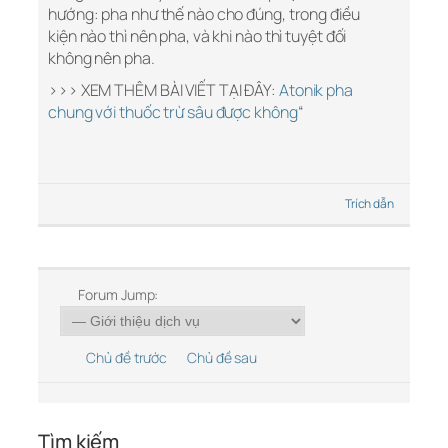
hướng: pha như thế nào cho đúng, trong điều
kiện nào thì nên pha, và khi nào thì tuyệt đối
không nên pha.
>>> XEM THÊM BÀI VIẾT TẠI ĐÂY:
Atonik pha
chung với thuốc trừ sâu được không
“
Trích dẫn
Forum Jump:
Chủ đề trước
Chủ đề sau
Tìm kiếm