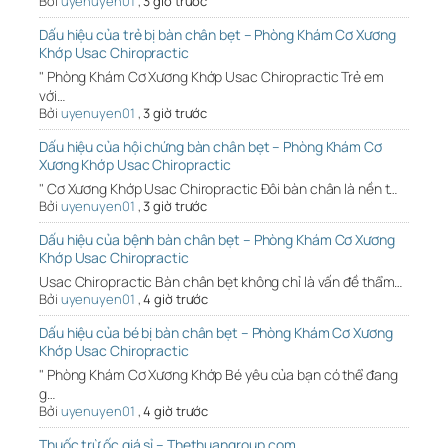
Bởi
uyenuyen01
,
3 giờ trước
Dấu hiệu của trẻ bị bàn chân bẹt – Phòng Khám Cơ Xương
Khớp Usac Chiropractic
" Phòng Khám Cơ Xương Khớp Usac Chiropractic Trẻ em
với…
Bởi
uyenuyen01
,
3 giờ trước
Dấu hiệu của hội chứng bàn chân bẹt – Phòng Khám Cơ
Xương Khớp Usac Chiropractic
" Cơ Xương Khớp Usac Chiropractic Đôi bàn chân là nền t…
Bởi
uyenuyen01
,
3 giờ trước
Dấu hiệu của bệnh bàn chân bẹt – Phòng Khám Cơ Xương
Khớp Usac Chiropractic
Usac Chiropractic Bàn chân bẹt không chỉ là vấn đề thẩm…
Bởi
uyenuyen01
,
4 giờ trước
Dấu hiệu của bé bị bàn chân bẹt – Phòng Khám Cơ Xương
Khớp Usac Chiropractic
" Phòng Khám Cơ Xương Khớp Bé yêu của bạn có thể đang
g…
Bởi
uyenuyen01
,
4 giờ trước
Thuốc trừ ốc giá sỉ – Thethuangroup.com