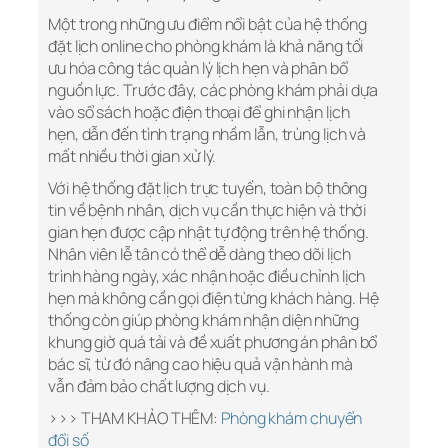
Một trong những ưu điểm nổi bật của hệ thống
đặt lịch online cho phòng khám là khả năng tối
ưu hóa công tác quản lý lịch hẹn và phân bổ
nguồn lực. Trước đây, các phòng khám phải dựa
vào sổ sách hoặc điện thoại để ghi nhận lịch
hẹn, dẫn đến tình trạng nhầm lẫn, trùng lịch và
mất nhiều thời gian xử lý.
Với hệ thống đặt lịch trực tuyến, toàn bộ thông
tin về bệnh nhân, dịch vụ cần thực hiện và thời
gian hẹn được cập nhật tự động trên hệ thống.
Nhân viên lễ tân có thể dễ dàng theo dõi lịch
trình hàng ngày, xác nhận hoặc điều chỉnh lịch
hẹn mà không cần gọi điện từng khách hàng. Hệ
thống còn giúp phòng khám nhận diện những
khung giờ quá tải và đề xuất phương án phân bổ
bác sĩ, từ đó nâng cao hiệu quả vận hành mà
vẫn đảm bảo chất lượng dịch vụ.
>>> THAM KHẢO THÊM:
Phòng khám chuyển
đổi số