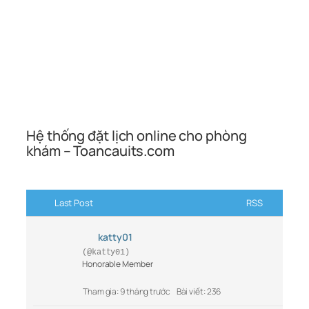
Hệ thống đặt lịch online cho phòng
khám – Toancauits.com
Last Post
RSS
katty01
(@katty01)
Honorable Member
Tham gia: 9 tháng trước
Bài viết: 236