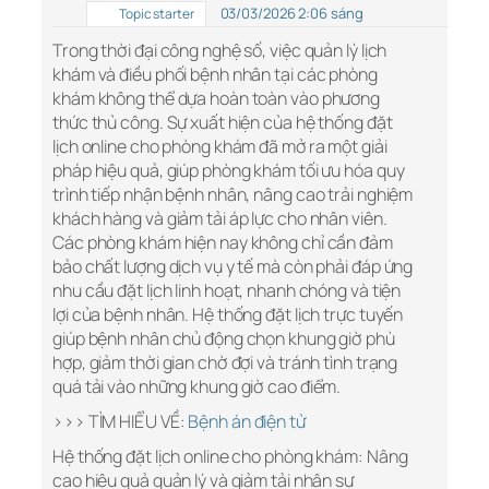
03/03/2026 2:06 sáng
Topic starter
Trong thời đại công nghệ số, việc quản lý lịch
khám và điều phối bệnh nhân tại các phòng
khám không thể dựa hoàn toàn vào phương
thức thủ công. Sự xuất hiện của hệ thống đặt
lịch online cho phòng khám đã mở ra một giải
pháp hiệu quả, giúp phòng khám tối ưu hóa quy
trình tiếp nhận bệnh nhân, nâng cao trải nghiệm
khách hàng và giảm tải áp lực cho nhân viên.
Các phòng khám hiện nay không chỉ cần đảm
bảo chất lượng dịch vụ y tế mà còn phải đáp ứng
nhu cầu đặt lịch linh hoạt, nhanh chóng và tiện
lợi của bệnh nhân. Hệ thống đặt lịch trực tuyến
giúp bệnh nhân chủ động chọn khung giờ phù
hợp, giảm thời gian chờ đợi và tránh tình trạng
quá tải vào những khung giờ cao điểm.
>>> TÌM HIỂU VỀ:
Bệnh án điện tử
Hệ thống đặt lịch online cho phòng khám: Nâng
cao hiệu quả quản lý và giảm tải nhân sự