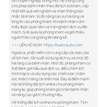
và chuyên nghiệp. Đồng thời, hệ thống cũng
cho phép bệnh nhân theo dõi lịch sử khám, cập
nhật kết quả xét nghiệm và nhận thông báo
nhắc tái khám, từ đó nâng cao sự hài lòng và
lòng tin vào phòng khám. Khi bệnh nhân cảm
thấy được quan tâm và trải nghiệm dịch vụ liền
mạch, tỷ lệ quay lại phòng khám và giới thiệu
người thân cũng tăng lên đáng kể.
>>> LIÊN HỆ NGAY:
https://toancauits.com
Ngoài ra, phần mềm còn cung cấp các báo cáo
về lịch hẹn, tần suất sử dụng dịch vụ và mức độ
hài lòng của bệnh nhân. Nhờ đó, phòng khám có
thể đánh giá hiệu quả dịch vụ, điều chỉnh lịch
trình hợp lý và xây dựng các chiến lược chăm
sóc khách hàng cá nhân hóa. Đây là điểm mạnh
mà hệ thống đặt lịch online cho phòng khám
mang lại, giúp phòng khám giữ chân bệnh nhân
và nâng cao giá trị thương hiệu.
Hệ thống đặt lịch online cho phòng khám: Tích