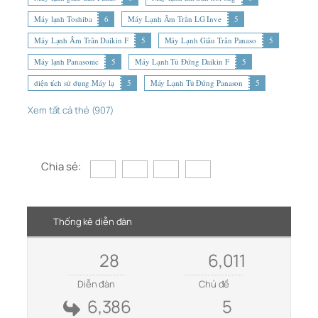
Máy lạnh Toshiba
6
Máy Lạnh Âm Trần LG Inve
5
Máy Lạnh Âm Trần Daikin F
5
Máy Lạnh Giấu Trần Panaso
5
Máy lạnh Panasonic
5
Máy Lạnh Tủ Đứng Daikin F
5
diện tích sử dụng Máy lạ
5
Máy Lạnh Tủ Đứng Panason
5
Xem tất cả thẻ (907)
Chia sẻ:
Thống kê diễn đàn
28
6,011
Diễn đàn
Chủ đề
6,386
5