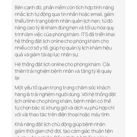
Bên cạnh đó, phần mềm còn tích hợp tính năng
nhắc lịch tự động qua tin nhắn hoặc email, giảm
thiểu tình trạng bệnh nhân quên lịch hẹn, từ đó
nâng cao tỷ lệ khám đúng hẹn và tối ưu hóa quy
trình làm việc của phòng khám. ITS đã triển khai
hệ thống đặt lịch online cho phòng khám cho
nhiều cơ sở y tế, giúp họ quản lý lịch khám hiệu
quả và giảm tải áp lực nhân sự.
Hệ thống đặt lịch online cho phòng khám: Cải
thiện trải nghiệm bệnh nhân và tăng tỷ lệ quay
lại
Một yếu tố quan trọng trong chăm sóc khách
hàng là trải nghiệm người dùng. Với hệ thống đặt
lịch online cho phòng khám, bệnh nhân có thể
tự chọn bác sĩ, khung giờ và dịch vụ phù hợp chỉ
với vài thao tác trên điện thoại hoặc máy tính.
Khả năng đặt lịch chủ động giúp bệnh nhân
giảm thời gian chờ đợi, tạo cảm giác thuận tiện