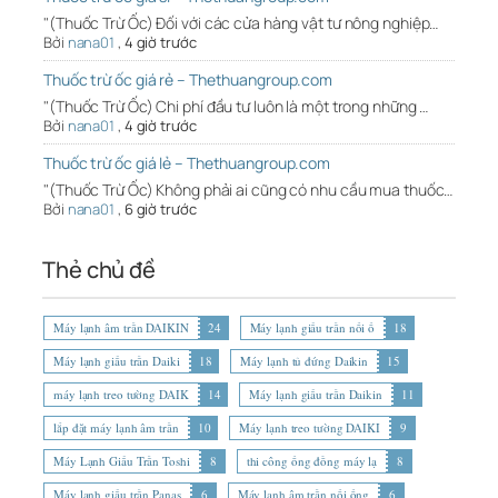
"(Thuốc Trừ Ốc) Đối với các cửa hàng vật tư nông nghiệp…
Bởi
nana01
,
4 giờ trước
Thuốc trừ ốc giá rẻ – Thethuangroup.com
"(Thuốc Trừ Ốc) Chi phí đầu tư luôn là một trong những …
Bởi
nana01
,
4 giờ trước
Thuốc trừ ốc giá lẻ – Thethuangroup.com
"(Thuốc Trừ Ốc) Không phải ai cũng có nhu cầu mua thuốc…
Bởi
nana01
,
6 giờ trước
Thẻ chủ đề
Máy lạnh âm trần DAIKIN
24
Máy lạnh giấu trần nối ố
18
Máy lạnh giấu trần Daiki
18
Máy lạnh tủ đứng Daikin
15
máy lạnh treo tường DAIK
14
Máy lạnh giấu trần Daikin
11
lắp đặt máy lạnh âm trần
10
Máy lạnh treo tường DAIKI
9
Máy Lạnh Giấu Trần Toshi
8
thi công ống đồng máy lạ
8
Máy lạnh giấu trần Panas
6
Máy lạnh âm trần nối ống
6