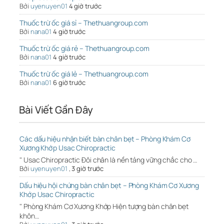
Bởi
uyenuyen01
4 giờ trước
Thuốc trừ ốc giá sỉ – Thethuangroup.com
Bởi
nana01
4 giờ trước
Thuốc trừ ốc giá rẻ – Thethuangroup.com
Bởi
nana01
4 giờ trước
Thuốc trừ ốc giá lẻ – Thethuangroup.com
Bởi
nana01
6 giờ trước
Bài Viết Gần Đây
Các dấu hiệu nhận biết bàn chân bẹt – Phòng Khám Cơ
Xương Khớp Usac Chiropractic
" Usac Chiropractic Đôi chân là nền tảng vững chắc cho …
Bởi
uyenuyen01
,
3 giờ trước
Dấu hiệu hội chứng bàn chân bẹt – Phòng Khám Cơ Xương
Khớp Usac Chiropractic
" Phòng Khám Cơ Xương Khớp Hiện tượng bàn chân bẹt
khôn…