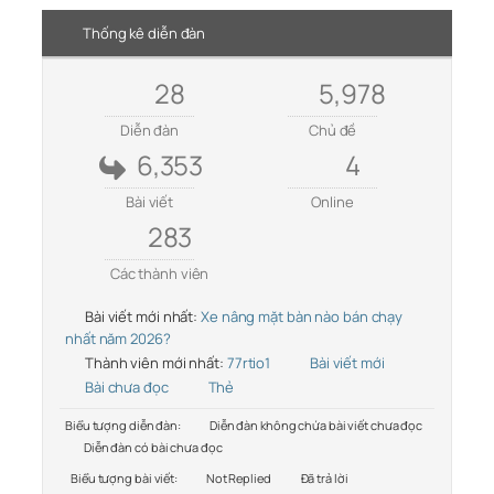
Thống kê diễn đàn
28
5,978
Diễn đàn
Chủ đề
6,353
4
Bài viết
Online
283
Các thành viên
Bài viết mới nhất:
Xe nâng mặt bàn nào bán chạy
nhất năm 2026?
Thành viên mới nhất:
77rtio1
Bài viết mới
Bài chưa đọc
Thẻ
Biểu tượng diễn đàn:
Diễn đàn không chứa bài viết chưa đọc
Diễn đàn có bài chưa đọc
Biểu tượng bài viết:
Not Replied
Đã trả lời