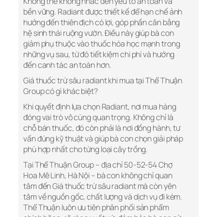
Không thể không nhắc đến yếu tố an toàn và
bền vững. Radiant được thiết kế để hạn chế ảnh
hưởng đến thiên địch có lợi, góp phần cân bằng
hệ sinh thái ruộng vườn. Điều này giúp bà con
giảm phụ thuộc vào thuốc hóa học mạnh trong
những vụ sau, từ đó tiết kiệm chi phí và hướng
đến canh tác an toàn hơn.
Giá thuốc trừ sâu radiant khi mua tại Thể Thuận
Group có gì khác biệt?
Khi quyết định lựa chọn Radiant, nơi mua hàng
đóng vai trò vô cùng quan trọng. Không chỉ là
chỗ bán thuốc, đó còn phải là nơi đồng hành, tư
vấn đúng kỹ thuật và giúp bà con chọn giải pháp
phù hợp nhất cho từng loại cây trồng.
Tại Thể Thuận Group – địa chỉ 50-52-54 Chợ
Hoa Mê Linh, Hà Nội – bà con không chỉ quan
tâm đến Giá thuốc trừ sâu radiant mà còn yên
tâm về nguồn gốc, chất lượng và dịch vụ đi kèm.
Thể Thuận luôn ưu tiên phân phối sản phẩm