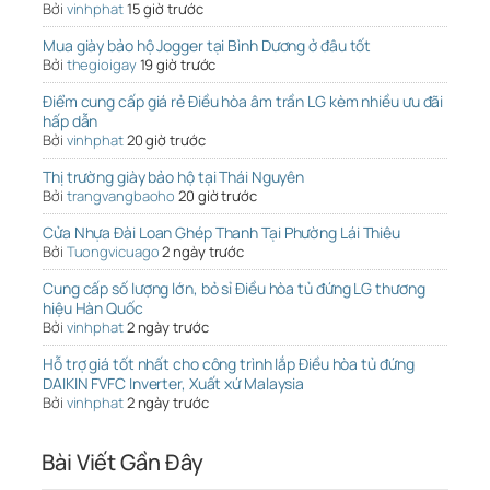
Bởi
vinhphat
15 giờ trước
Mua giày bảo hộ Jogger tại Bình Dương ở đâu tốt
Bởi
thegioigay
19 giờ trước
Điểm cung cấp giá rẻ Điều hòa âm trần LG kèm nhiều ưu đãi
hấp dẫn
Bởi
vinhphat
20 giờ trước
Thị trường giày bảo hộ tại Thái Nguyên
Bởi
trangvangbaoho
20 giờ trước
Cửa Nhựa Đài Loan Ghép Thanh Tại Phường Lái Thiêu
Bởi
Tuongvicuago
2 ngày trước
Cung cấp số lượng lớn, bỏ sỉ Điều hòa tủ đứng LG thương
hiệu Hàn Quốc
Bởi
vinhphat
2 ngày trước
Hỗ trợ giá tốt nhất cho công trình lắp Điều hòa tủ đứng
DAIKIN FVFC Inverter, Xuất xứ Malaysia
Bởi
vinhphat
2 ngày trước
Bài Viết Gần Đây