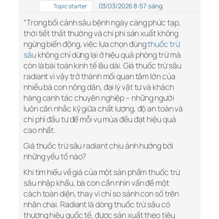
03/03/2026 8:57 sáng
Topic starter
“Trong bối cảnh sâu bệnh ngày càng phức tạp,
thời tiết thất thường và chi phí sản xuất không
ngừng biến động, việc lựa chọn đúng
thuốc trừ
sâu
không chỉ dừng lại ở hiệu quả phòng trừ mà
còn là bài toán kinh tế lâu dài. Giá thuốc trừ sâu
radiant vì vậy trở thành mối quan tâm lớn của
nhiều bà con nông dân, đại lý vật tư và khách
hàng canh tác chuyên nghiệp – những người
luôn cân nhắc kỹ giữa chất lượng, độ an toàn và
chi phí đầu tư để mỗi vụ mùa đều đạt hiệu quả
cao nhất.
Giá thuốc trừ sâu radiant chịu ảnh hưởng bởi
những yếu tố nào?
Khi tìm hiểu về giá của một sản phẩm thuốc trừ
sâu nhập khẩu, bà con cần nhìn vấn đề một
cách toàn diện, thay vì chỉ so sánh con số trên
nhãn chai. Radiant là dòng thuốc trừ sâu có
thương hiệu quốc tế, được sản xuất theo tiêu