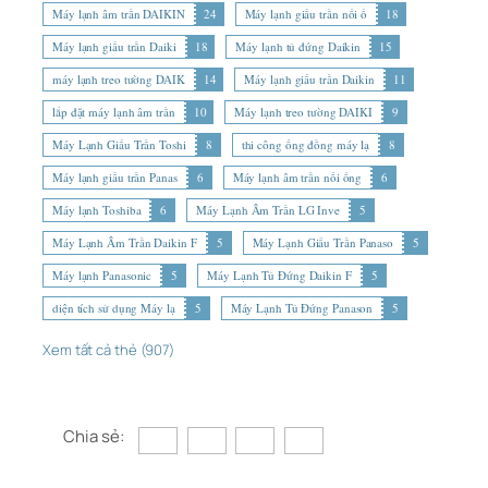
Máy lạnh âm trần DAIKIN
24
Máy lạnh giấu trần nối ố
18
Máy lạnh giấu trần Daiki
18
Máy lạnh tủ đứng Daikin
15
máy lạnh treo tường DAIK
14
Máy lạnh giấu trần Daikin
11
lắp đặt máy lạnh âm trần
10
Máy lạnh treo tường DAIKI
9
Máy Lạnh Giấu Trần Toshi
8
thi công ống đồng máy lạ
8
Máy lạnh giấu trần Panas
6
Máy lạnh âm trần nối ống
6
Máy lạnh Toshiba
6
Máy Lạnh Âm Trần LG Inve
5
Máy Lạnh Âm Trần Daikin F
5
Máy Lạnh Giấu Trần Panaso
5
Máy lạnh Panasonic
5
Máy Lạnh Tủ Đứng Daikin F
5
diện tích sử dụng Máy lạ
5
Máy Lạnh Tủ Đứng Panason
5
Xem tất cả thẻ (907)
Chia sẻ: