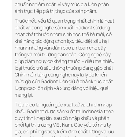
chuẩn nghiêm ngặt, vì vậy mức giá luôn phản
ánh trực tiếp giá trị thực của sản phẩm.
Trước hết, yếu tố quan trọng nhất chính là hoạt
chất và công nghệ sản xuất. Radiant sử dụng
hoạt chất thuộc nhóm sinh học thế hệ mới, có
khả năng tác động chọn lọc, tiêu diệt sâu hại
nhanh nhưng vẫn đảm bảo an toàn cho cây
trồng và môi trường canh tác. Công nghệ này
giúp giảm nguy cơ kháng thuốc – điều mà nhiều
loại thuốc trừ sâu thông thường đang gặp phải.
Chính nền tảng công nghệ này là lý do khiến
mức giá của Radiant luôn giữ ở phân khúc chất
lượng cao, ổn định và xứng đáng với hiệu quả
mang lại.
Tiếp theo là nguồn gốc xuất xứ và chi phí nhập
khẩu. Radiant được sản xuất tại Indonesia theo
quy trình khép kín, sau đó nhập khẩu và phân
phối tại thị trường Việt Nam. Các yếu tố như tỷ
giá, chi phí logistics, kiểm định chất lượng và lưu