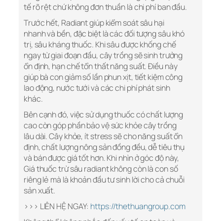
tế rõ rệt chứ không đơn thuần là chi phí ban đầu.
Trước hết, Radiant giúp kiểm soát sâu hại
nhanh và bền, đặc biệt là các đối tượng sâu khó
trị, sâu kháng thuốc. Khi sâu được khống chế
ngay từ giai đoạn đầu, cây trồng sẽ sinh trưởng
ổn định, hạn chế tổn thất năng suất. Điều này
giúp bà con giảm số lần phun xịt, tiết kiệm công
lao động, nước tưới và các chi phí phát sinh
khác.
Bên cạnh đó, việc sử dụng thuốc có chất lượng
cao còn góp phần bảo vệ sức khỏe cây trồng
lâu dài. Cây khỏe, ít stress sẽ cho năng suất ổn
định, chất lượng nông sản đồng đều, dễ tiêu thụ
và bán được giá tốt hơn. Khi nhìn ở góc độ này,
Giá thuốc trừ sâu radiant không còn là con số
riêng lẻ mà là khoản đầu tư sinh lời cho cả chuỗi
sản xuất.
>>> LIÊN HỆ NGAY:
https://thethuangroup.com