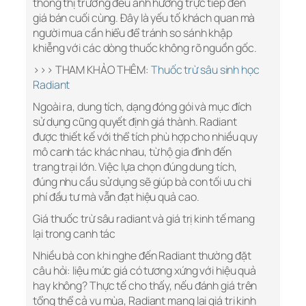
thông thị trường đều ảnh hưởng trực tiếp đến
giá bán cuối cùng. Đây là yếu tố khách quan mà
người mua cần hiểu để tránh so sánh khập
khiễng với các dòng thuốc không rõ nguồn gốc.
>>> THAM KHẢO THÊM:
Thuốc trừ sâu sinh học
Radiant
Ngoài ra, dung tích, dạng đóng gói và mục đích
sử dụng cũng quyết định giá thành. Radiant
được thiết kế với thể tích phù hợp cho nhiều quy
mô canh tác khác nhau, từ hộ gia đình đến
trang trại lớn. Việc lựa chọn đúng dung tích,
đúng nhu cầu sử dụng sẽ giúp bà con tối ưu chi
phí đầu tư mà vẫn đạt hiệu quả cao.
Giá thuốc trừ sâu radiant và giá trị kinh tế mang
lại trong canh tác
Nhiều bà con khi nghe đến Radiant thường đặt
câu hỏi: liệu mức giá có tương xứng với hiệu quả
hay không? Thực tế cho thấy, nếu đánh giá trên
tổng thể cả vụ mùa, Radiant mang lại giá trị kinh