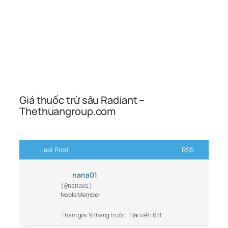
Giá thuốc trừ sâu Radiant –
Thethuangroup.com
Last Post
RSS
nana01
(@nana01)
Noble Member
Tham gia: 9 tháng trước
Bài viết: 651