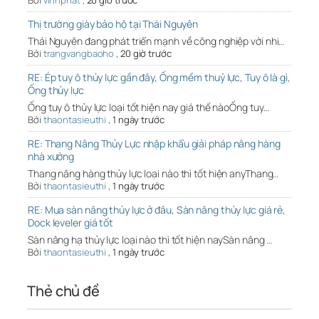
Bởi
vinhphat
,
20 giờ trước
Thị trường giày bảo hộ tại Thái Nguyên
Thái Nguyên đang phát triển mạnh về công nghiệp với nhi…
Bởi
trangvangbaoho
,
20 giờ trước
RE: Ép tuy ô thủy lực gần đây, Ống mềm thuỷ lực, Tuy ô là gì,
Ống thủy lực
Ống tuy ô thủy lực loại tốt hiện nay giá thế nàoỐng tuy…
Bởi
thaontasieuthi
,
1 ngày trước
RE: Thang Nâng Thủy Lực nhập khẩu giải pháp nâng hàng
nhà xưởng
Thang nâng hàng thủy lực loại nào thì tốt hiện anyThang…
Bởi
thaontasieuthi
,
1 ngày trước
RE: Mua sàn nâng thủy lực ở đâu, Sàn nâng thủy lực giá rẻ,
Dock leveler giá tốt
Sàn nâng hạ thủy lực loại nào thì tốt hiện naySàn nâng …
Bởi
thaontasieuthi
,
1 ngày trước
Thẻ chủ đề