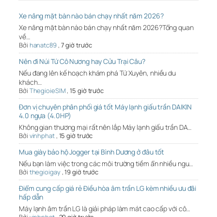
Xe nâng mặt bàn nào bán chạy nhất năm 2026?
Xe nâng mặt bàn nào bán chạy nhất năm 2026?Tổng quan
về…
Bởi
hanatc89
,
7 giờ trước
Nên đi Núi Tứ Cô Nương hay Cửu Trại Câu?
Nếu đang lên kế hoạch khám phá Tứ Xuyên, nhiều du
khách…
Bởi
ThegioieSIM
,
15 giờ trước
Đơn vị chuyên phân phối giá tốt Máy lạnh giấu trần DAIKIN
4.0 ngựa (4.0HP)
Không gian thương mại rất nên lắp Máy lạnh giấu trần DA…
Bởi
vinhphat
,
15 giờ trước
Mua giày bảo hộ Jogger tại Bình Dương ở đâu tốt
Nếu bạn làm việc trong các môi trường tiềm ẩn nhiều ngu…
Bởi
thegioigay
,
19 giờ trước
Điểm cung cấp giá rẻ Điều hòa âm trần LG kèm nhiều ưu đãi
hấp dẫn
Máy lạnh âm trần LG là giải pháp làm mát cao cấp với cô…