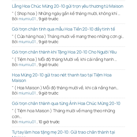
Lẵng Hoa Chúc Mừng 20-10 gửi trọn yêu thương từ Maison
" ( Shop hoa ) Những ngày gần kề tháng mười, không khí …
Bởi
miumiu01
,
9 giờ trước
Gói trọn chân tình qua mẫu Hoa Tiền 20-10 đầy tinh tế
" ( Cửa hàng hoa ) Tháng mười về mang theo những cơn gi…
Bởi
miumiu01
,
9 giờ trước
Gói trọn chân thành khi Tặng Hoa 20-10 Cho Người Yêu
" ( Tiệm hoa ) Mỗi độ tháng Mười về, khi cái nắng hanh …
Bởi
miumiu01
,
9 giờ trước
Hoa Mừng 20-10 gửi trao nét thanh tao tại Tiệm Hoa
Maison
" ( Hoa Maison ) Mỗi độ tháng mười về, khi cái nắng han…
Bởi
miumiu01
,
9 giờ trước
Gói trọn chân thành qua từng Ảnh Hoa Chúc Mừng 20-10
" ( Tiệm hoa Maison ) Tháng mười về mang theo những
cơn…
Bởi
miumiu01
,
10 giờ trước
Tự tay làm hoa tặng mẹ 20-10: Gửi trao chân thành tại