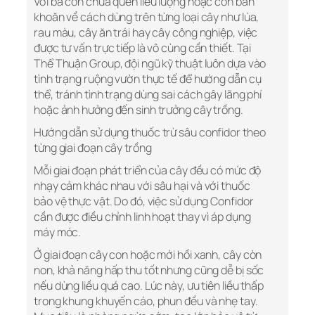
Với bà con chưa quen liều lượng hoặc còn băn
khoăn về cách dùng trên từng loại cây như lúa,
rau màu, cây ăn trái hay cây công nghiệp, việc
được tư vấn trực tiếp là vô cùng cần thiết. Tại
Thể Thuận Group, đội ngũ kỹ thuật luôn dựa vào
tình trạng ruộng vườn thực tế để hướng dẫn cụ
thể, tránh tình trạng dùng sai cách gây lãng phí
hoặc ảnh hưởng đến sinh trưởng cây trồng.
Hướng dẫn sử dụng thuốc trừ sâu confidor theo
từng giai đoạn cây trồng
Mỗi giai đoạn phát triển của cây đều có mức độ
nhạy cảm khác nhau với sâu hại và với thuốc
bảo vệ thực vật. Do đó, việc sử dụng Confidor
cần được điều chỉnh linh hoạt thay vì áp dụng
máy móc.
Ở giai đoạn cây con hoặc mới hồi xanh, cây còn
non, khả năng hấp thu tốt nhưng cũng dễ bị sốc
nếu dùng liều quá cao. Lúc này, ưu tiên liều thấp
trong khung khuyến cáo, phun đều và nhẹ tay.