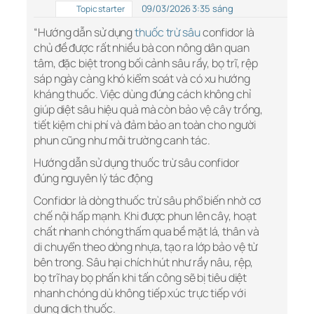
09/03/2026 3:35 sáng
Topic starter
“Hướng dẫn sử dụng
thuốc trừ sâu
confidor là
chủ đề được rất nhiều bà con nông dân quan
tâm, đặc biệt trong bối cảnh sâu rầy, bọ trĩ, rệp
sáp ngày càng khó kiểm soát và có xu hướng
kháng thuốc. Việc dùng đúng cách không chỉ
giúp diệt sâu hiệu quả mà còn bảo vệ cây trồng,
tiết kiệm chi phí và đảm bảo an toàn cho người
phun cũng như môi trường canh tác.
Hướng dẫn sử dụng thuốc trừ sâu confidor
đúng nguyên lý tác động
Confidor là dòng thuốc trừ sâu phổ biến nhờ cơ
chế nội hấp mạnh. Khi được phun lên cây, hoạt
chất nhanh chóng thấm qua bề mặt lá, thân và
di chuyển theo dòng nhựa, tạo ra lớp bảo vệ từ
bên trong. Sâu hại chích hút như rầy nâu, rệp,
bọ trĩ hay bọ phấn khi tấn công sẽ bị tiêu diệt
nhanh chóng dù không tiếp xúc trực tiếp với
dung dịch thuốc.