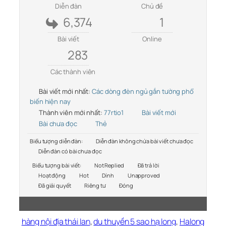
Diễn đàn
Chủ đề
6,374
1
Bài viết
Online
283
Các thành viên
Bài viết mới nhất:
Các dòng đèn ngủ gắn tường phổ
biến hiện nay
Thành viên mới nhất:
77rtio1
Bài viết mới
Bài chưa đọc
Thẻ
Biểu tượng diễn đàn:
Diễn đàn không chứa bài viết chưa đọc
Diễn đàn có bài chưa đọc
Biểu tượng bài viết:
Not Replied
Đã trả lời
Hoạt động
Hot
Dính
Unapproved
Đã giải quyết
Riêng tư
Đóng
hàng nội địa thái lan
,
du thuyền 5 sao hạ long
,
Halong