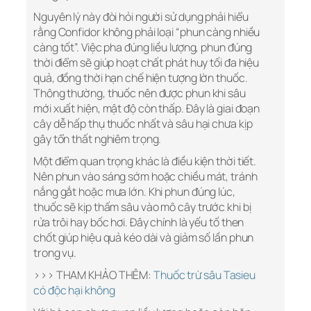
Nguyên lý này đòi hỏi người sử dụng phải hiểu
rằng Confidor không phải loại “phun càng nhiều
càng tốt”. Việc pha đúng liều lượng, phun đúng
thời điểm sẽ giúp hoạt chất phát huy tối đa hiệu
quả, đồng thời hạn chế hiện tượng lờn thuốc.
Thông thường, thuốc nên được phun khi sâu
mới xuất hiện, mật độ còn thấp. Đây là giai đoạn
cây dễ hấp thụ thuốc nhất và sâu hại chưa kịp
gây tổn thất nghiêm trọng.
Một điểm quan trọng khác là điều kiện thời tiết.
Nên phun vào sáng sớm hoặc chiều mát, tránh
nắng gắt hoặc mưa lớn. Khi phun đúng lúc,
thuốc sẽ kịp thấm sâu vào mô cây trước khi bị
rửa trôi hay bốc hơi. Đây chính là yếu tố then
chốt giúp hiệu quả kéo dài và giảm số lần phun
trong vụ.
>>> THAM KHẢO THÊM:
Thuốc trừ sâu Tasieu
có độc hại không