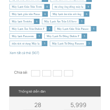
Máy Lạnh Giấu Trần Toshi
8
thi công ống đồng máy lạ
8
Máy lạnh giấu trần Panas
6
Máy lạnh âm trần nối ống
6
Máy lạnh Toshiba
6
Máy Lạnh Âm Trần LG Inve
5
Máy Lạnh Âm Trần Daikin F
5
Máy Lạnh Giấu Trần Panaso
5
Máy lạnh Panasonic
5
Máy Lạnh Tủ Đứng Daikin F
5
diện tích sử dụng Máy lạ
5
Máy Lạnh Tủ Đứng Panason
5
Xem tất cả thẻ (907)
Chia sẻ:
Thống kê diễn đàn
28
5,999