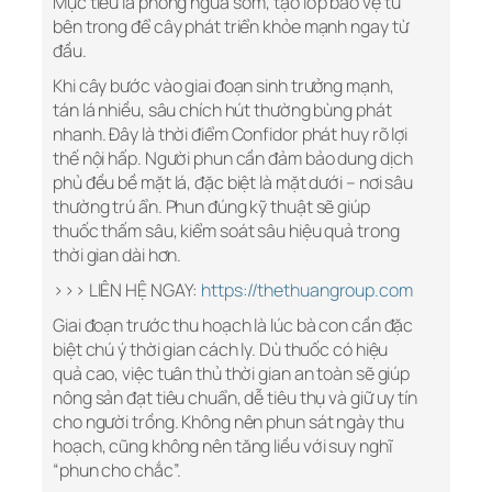
Mục tiêu là phòng ngừa sớm, tạo lớp bảo vệ từ
bên trong để cây phát triển khỏe mạnh ngay từ
đầu.
Khi cây bước vào giai đoạn sinh trưởng mạnh,
tán lá nhiều, sâu chích hút thường bùng phát
nhanh. Đây là thời điểm Confidor phát huy rõ lợi
thế nội hấp. Người phun cần đảm bảo dung dịch
phủ đều bề mặt lá, đặc biệt là mặt dưới – nơi sâu
thường trú ẩn. Phun đúng kỹ thuật sẽ giúp
thuốc thấm sâu, kiểm soát sâu hiệu quả trong
thời gian dài hơn.
>>> LIÊN HỆ NGAY:
https://thethuangroup.com
Giai đoạn trước thu hoạch là lúc bà con cần đặc
biệt chú ý thời gian cách ly. Dù thuốc có hiệu
quả cao, việc tuân thủ thời gian an toàn sẽ giúp
nông sản đạt tiêu chuẩn, dễ tiêu thụ và giữ uy tín
cho người trồng. Không nên phun sát ngày thu
hoạch, cũng không nên tăng liều với suy nghĩ
“phun cho chắc”.