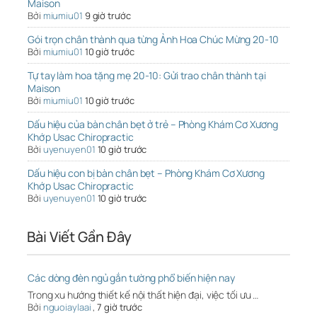
Maison
Bởi
miumiu01
9 giờ trước
Gói trọn chân thành qua từng Ảnh Hoa Chúc Mừng 20-10
Bởi
miumiu01
10 giờ trước
Tự tay làm hoa tặng mẹ 20-10: Gửi trao chân thành tại
Maison
Bởi
miumiu01
10 giờ trước
Dấu hiệu của bàn chân bẹt ở trẻ – Phòng Khám Cơ Xương
Khớp Usac Chiropractic
Bởi
uyenuyen01
10 giờ trước
Dấu hiệu con bị bàn chân bẹt – Phòng Khám Cơ Xương
Khớp Usac Chiropractic
Bởi
uyenuyen01
10 giờ trước
Bài Viết Gần Đây
Các dòng đèn ngủ gắn tường phổ biến hiện nay
Trong xu hướng thiết kế nội thất hiện đại, việc tối ưu …
Bởi
nguoiaylaai
,
7 giờ trước