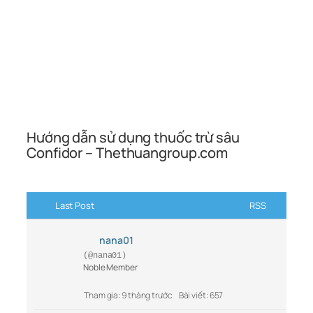
Hướng dẫn sử dụng thuốc trừ sâu
Confidor – Thethuangroup.com
Last Post
RSS
nana01
(@nana01)
Noble Member
Tham gia: 9 tháng trước
Bài viết: 657