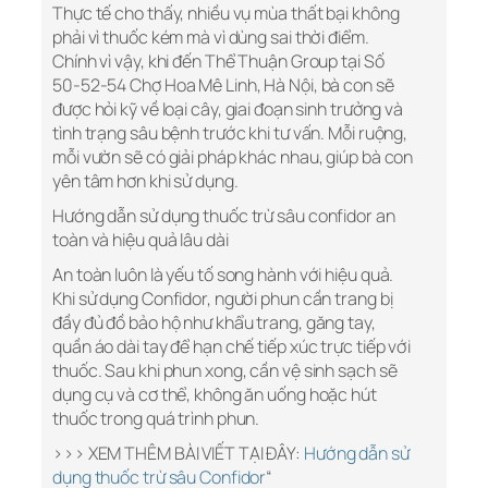
Thực tế cho thấy, nhiều vụ mùa thất bại không
phải vì thuốc kém mà vì dùng sai thời điểm.
Chính vì vậy, khi đến Thể Thuận Group tại Số
50-52-54 Chợ Hoa Mê Linh, Hà Nội, bà con sẽ
được hỏi kỹ về loại cây, giai đoạn sinh trưởng và
tình trạng sâu bệnh trước khi tư vấn. Mỗi ruộng,
mỗi vườn sẽ có giải pháp khác nhau, giúp bà con
yên tâm hơn khi sử dụng.
Hướng dẫn sử dụng thuốc trừ sâu confidor an
toàn và hiệu quả lâu dài
An toàn luôn là yếu tố song hành với hiệu quả.
Khi sử dụng Confidor, người phun cần trang bị
đầy đủ đồ bảo hộ như khẩu trang, găng tay,
quần áo dài tay để hạn chế tiếp xúc trực tiếp với
thuốc. Sau khi phun xong, cần vệ sinh sạch sẽ
dụng cụ và cơ thể, không ăn uống hoặc hút
thuốc trong quá trình phun.
>>> XEM THÊM BÀI VIẾT TẠI ĐÂY:
Hướng dẫn sử
dụng thuốc trừ sâu Confidor
“