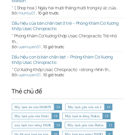
Maison
" ( Shop hoa ) Ngày hai mươi tháng mười trong ký ức của…
Bởi
miumiu01
,
10 giờ trước
Dấu hiệu của bàn chân bẹt ở trẻ – Phòng Khám Cơ Xương
Khớp Usac Chiropractic
" Phòng Khám Cơ Xương Khớp Usac Chiropractic Trẻ nhỏ
th…
Bởi
uyenuyen01
,
10 giờ trước
Dấu hiệu con bị bàn chân bẹt – Phòng Khám Cơ Xương
Khớp Usac Chiropractic
" Cơ Xương Khớp Usac Chiropractic <strong>Nhìn th…
Bởi
uyenuyen01
,
10 giờ trước
Thẻ chủ đề
Máy lạnh âm trần DAIKIN
24
Máy lạnh giấu trần nối ố
18
Máy lạnh giấu trần Daiki
18
Máy lạnh tủ đứng Daikin
15
máy lạnh treo tường DAIK
14
Máy lạnh giấu trần Daikin
11
lắp đặt máy lạnh âm trần
10
Máy lạnh treo tường DAIKI
9