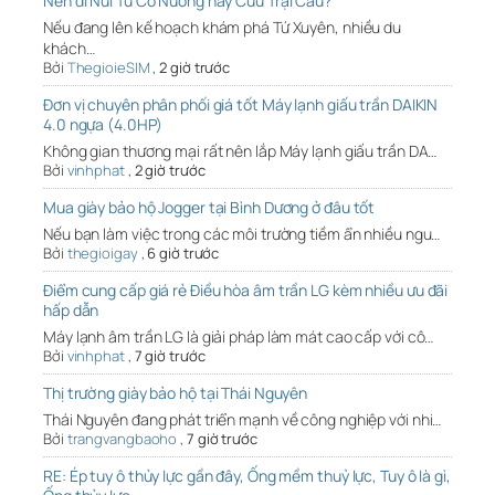
Nên đi Núi Tứ Cô Nương hay Cửu Trại Câu?
Nếu đang lên kế hoạch khám phá Tứ Xuyên, nhiều du
khách…
Bởi
ThegioieSIM
,
2 giờ trước
Đơn vị chuyên phân phối giá tốt Máy lạnh giấu trần DAIKIN
4.0 ngựa (4.0HP)
Không gian thương mại rất nên lắp Máy lạnh giấu trần DA…
Bởi
vinhphat
,
2 giờ trước
Mua giày bảo hộ Jogger tại Bình Dương ở đâu tốt
Nếu bạn làm việc trong các môi trường tiềm ẩn nhiều ngu…
Bởi
thegioigay
,
6 giờ trước
Điểm cung cấp giá rẻ Điều hòa âm trần LG kèm nhiều ưu đãi
hấp dẫn
Máy lạnh âm trần LG là giải pháp làm mát cao cấp với cô…
Bởi
vinhphat
,
7 giờ trước
Thị trường giày bảo hộ tại Thái Nguyên
Thái Nguyên đang phát triển mạnh về công nghiệp với nhi…
Bởi
trangvangbaoho
,
7 giờ trước
RE: Ép tuy ô thủy lực gần đây, Ống mềm thuỷ lực, Tuy ô là gì,