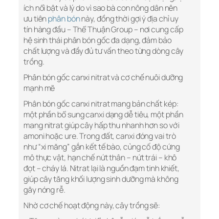
ích nổi bật và lý do vì sao bà con nông dân nên
ưu tiên
phân bón
này, đồng thời gợi ý địa chỉ uy
tín hàng đầu – Thể Thuận Group – nơi cung cấp
hệ sinh thái phân bón gốc đa dạng, đảm bảo
chất lượng và đầy đủ tư vấn theo từng dòng cây
trồng.
Phân bón gốc canxi nitrat và cơ chế nuôi dưỡng
mạnh mẽ
Phân bón gốc canxi nitrat mang bản chất kép:
một phần bổ sung canxi dạng dễ tiêu, một phần
mang nitrat giúp cây hấp thu nhanh hơn so với
amoni hoặc ure. Trong đất, canxi đóng vai trò
như “xi măng” gắn kết tế bào, củng cố độ cứng
mô thực vật, hạn chế nứt thân – nứt trái – khô
đọt – cháy lá. Nitrat lại là nguồn đạm tinh khiết,
giúp cây tăng khối lượng sinh dưỡng mà không
gây nóng rễ.
Nhờ cơ chế hoạt động này, cây trồng sẽ: