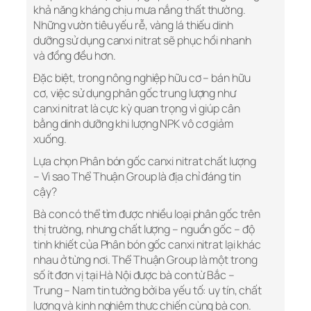
khả năng kháng chịu mưa nắng thất thường.
Những vườn tiêu yếu rễ, vàng lá thiếu dinh
dưỡng sử dụng canxi nitrat sẽ phục hồi nhanh
và đồng đều hơn.
Đặc biệt, trong nông nghiệp hữu cơ – bán hữu
cơ, việc sử dụng phân gốc trung lượng như
canxi nitrat là cực kỳ quan trọng vì giúp cân
bằng dinh dưỡng khi lượng NPK vô cơ giảm
xuống.
Lựa chọn Phân bón gốc canxi nitrat chất lượng
– Vì sao Thể Thuận Group là địa chỉ đáng tin
cậy?
Bà con có thể tìm được nhiều loại phân gốc trên
thị trường, nhưng chất lượng – nguồn gốc – độ
tinh khiết của Phân bón gốc canxi nitrat lại khác
nhau ở từng nơi. Thể Thuận Group là một trong
số ít đơn vị tại Hà Nội được bà con từ Bắc –
Trung – Nam tin tưởng bởi ba yếu tố: uy tín, chất
lượng và kinh nghiệm thực chiến cùng bà con.