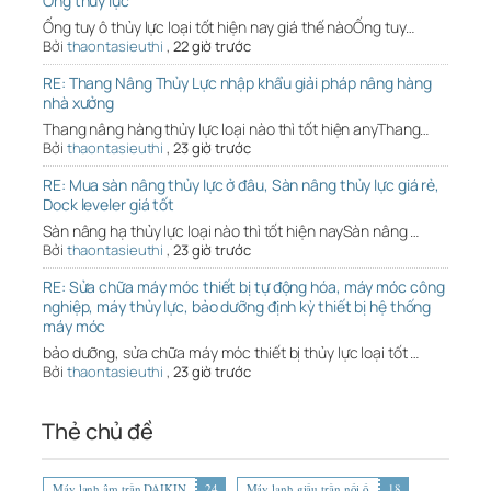
Ống thủy lực
Ống tuy ô thủy lực loại tốt hiện nay giá thế nàoỐng tuy…
Bởi
thaontasieuthi
,
22 giờ trước
RE: Thang Nâng Thủy Lực nhập khẩu giải pháp nâng hàng
nhà xưởng
Thang nâng hàng thủy lực loại nào thì tốt hiện anyThang…
Bởi
thaontasieuthi
,
23 giờ trước
RE: Mua sàn nâng thủy lực ở đâu, Sàn nâng thủy lực giá rẻ,
Dock leveler giá tốt
Sàn nâng hạ thủy lực loại nào thì tốt hiện naySàn nâng …
Bởi
thaontasieuthi
,
23 giờ trước
RE: Sửa chữa máy móc thiết bị tự động hóa, máy móc công
nghiệp, máy thủy lực, bảo dưỡng định kỳ thiết bị hệ thống
máy móc
bảo dưỡng, sửa chữa máy móc thiết bị thủy lực loại tốt …
Bởi
thaontasieuthi
,
23 giờ trước
Thẻ chủ đề
Máy lạnh âm trần DAIKIN
24
Máy lạnh giấu trần nối ố
18