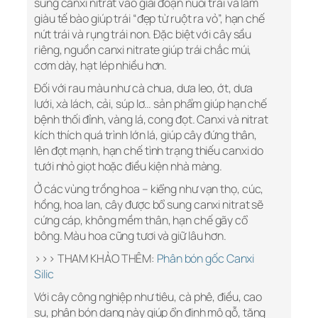
sung canxi nitrat vào giai đoạn nuôi trái và làm
giàu tế bào giúp trái “đẹp từ ruột ra vỏ”, hạn chế
nứt trái và rụng trái non. Đặc biệt với cây sầu
riêng, nguồn canxi nitrate giúp trái chắc múi,
cơm dày, hạt lép nhiều hơn.
Đối với rau màu như cà chua, dưa leo, ớt, dưa
lưới, xà lách, cải, súp lơ… sản phẩm giúp hạn chế
bệnh thối đỉnh, vàng lá, cong đọt. Canxi và nitrat
kích thích quá trình lớn lá, giúp cây đứng thân,
lên đọt mạnh, hạn chế tình trạng thiếu canxi do
tưới nhỏ giọt hoặc điều kiện nhà màng.
Ở các vùng trồng hoa – kiểng như vạn thọ, cúc,
hồng, hoa lan, cây được bổ sung canxi nitrat sẽ
cứng cáp, không mềm thân, hạn chế gãy cổ
bông. Màu hoa cũng tươi và giữ lâu hơn.
>>> THAM KHẢO THÊM:
Phân bón gốc Canxi
Silic
Với cây công nghiệp như tiêu, cà phê, điều, cao
su, phân bón dạng này giúp ổn định mô gỗ, tăng