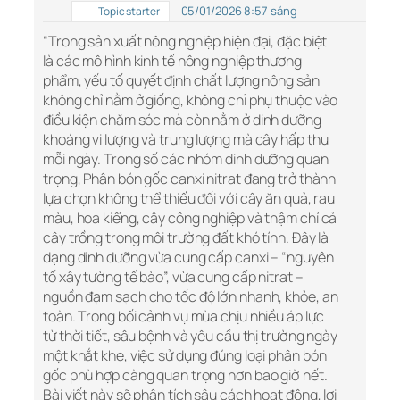
05/01/2026 8:57 sáng
Topic starter
“Trong sản xuất nông nghiệp hiện đại, đặc biệt
là các mô hình kinh tế nông nghiệp thương
phẩm, yếu tố quyết định chất lượng nông sản
không chỉ nằm ở giống, không chỉ phụ thuộc vào
điều kiện chăm sóc mà còn nằm ở dinh dưỡng
khoáng vi lượng và trung lượng mà cây hấp thu
mỗi ngày. Trong số các nhóm dinh dưỡng quan
trọng, Phân bón gốc canxi nitrat đang trở thành
lựa chọn không thể thiếu đối với cây ăn quả, rau
màu, hoa kiểng, cây công nghiệp và thậm chí cả
cây trồng trong môi trường đất khó tính. Đây là
dạng dinh dưỡng vừa cung cấp canxi – “nguyên
tố xây tường tế bào”, vừa cung cấp nitrat –
nguồn đạm sạch cho tốc độ lớn nhanh, khỏe, an
toàn. Trong bối cảnh vụ mùa chịu nhiều áp lực
từ thời tiết, sâu bệnh và yêu cầu thị trường ngày
một khắt khe, việc sử dụng đúng loại phân bón
gốc phù hợp càng quan trọng hơn bao giờ hết.
Bài viết này sẽ phân tích sâu cách hoạt động, lợi