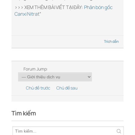
>>> XEM THÊM BÀI VIẾT TẠI ĐÂY:
Phân bón gốc
Canxi Nitrat
“
Trích dẫn
Forum Jump:
Chủ đề trước
Chủ đề sau
Tìm kiếm