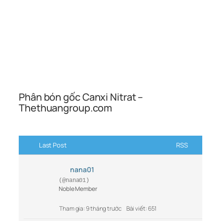
Phân bón gốc Canxi Nitrat –
Thethuangroup.com
Last Post
RSS
nana01
(@nana01)
Noble Member
Tham gia: 9 tháng trước
Bài viết: 651