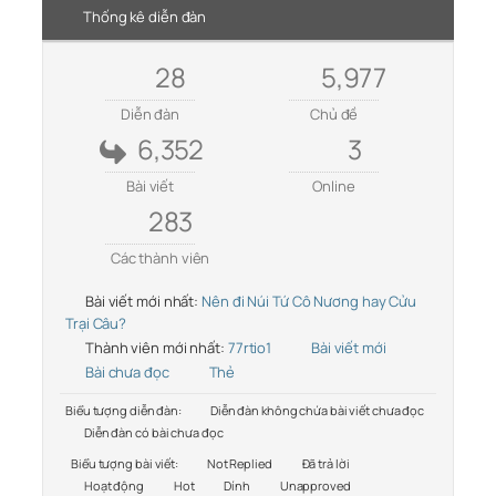
Thống kê diễn đàn
28
5,977
Diễn đàn
Chủ đề
6,352
3
Bài viết
Online
283
Các thành viên
Bài viết mới nhất:
Nên đi Núi Tứ Cô Nương hay Cửu
Trại Câu?
Thành viên mới nhất:
77rtio1
Bài viết mới
Bài chưa đọc
Thẻ
Biểu tượng diễn đàn:
Diễn đàn không chứa bài viết chưa đọc
Diễn đàn có bài chưa đọc
Biểu tượng bài viết:
Not Replied
Đã trả lời
Hoạt động
Hot
Dính
Unapproved