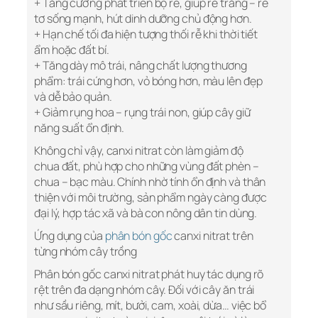
+ Tăng cường phát triển bộ rễ, giúp rễ trắng – rễ
tơ sống mạnh, hút dinh dưỡng chủ động hơn.
+ Hạn chế tối đa hiện tượng thối rễ khi thời tiết
ẩm hoặc đất bí.
+ Tăng dày mô trái, nâng chất lượng thương
phẩm: trái cứng hơn, vỏ bóng hơn, màu lên đẹp
và dễ bảo quản.
+ Giảm rụng hoa – rụng trái non, giúp cây giữ
năng suất ổn định.
Không chỉ vậy, canxi nitrat còn làm giảm độ
chua đất, phù hợp cho những vùng đất phèn –
chua – bạc màu. Chính nhờ tính ổn định và thân
thiện với môi trường, sản phẩm ngày càng được
đại lý, hợp tác xã và bà con nông dân tin dùng.
Ứng dụng của
phân bón gốc
canxi nitrat trên
từng nhóm cây trồng
Phân bón gốc canxi nitrat phát huy tác dụng rõ
rệt trên đa dạng nhóm cây. Đối với cây ăn trái
như sầu riêng, mít, bưởi, cam, xoài, dừa… việc bổ