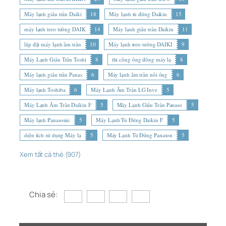
Máy lạnh giấu trần Daiki
18
Máy lạnh tủ đứng Daikin
15
máy lạnh treo tường DAIK
14
Máy lạnh giấu trần Daikin
11
lắp đặt máy lạnh âm trần
10
Máy lạnh treo tường DAIKI
9
Máy Lạnh Giấu Trần Toshi
8
thi công ống đồng máy lạ
8
Máy lạnh giấu trần Panas
6
Máy lạnh âm trần nối ống
6
Máy lạnh Toshiba
6
Máy Lạnh Âm Trần LG Inve
5
Máy Lạnh Âm Trần Daikin F
5
Máy Lạnh Giấu Trần Panaso
5
Máy lạnh Panasonic
5
Máy Lạnh Tủ Đứng Daikin F
5
diện tích sử dụng Máy lạ
5
Máy Lạnh Tủ Đứng Panason
5
Xem tất cả thẻ (907)
Chia sẻ: