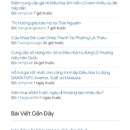
Điểm cung cấp giá rẻ Điều hòa âm trần LG kèm nhiều ưu đãi
hấp dẫn
Bởi
vinhphat
7 giờ trước
Thị trường giày bảo hộ tại Thái Nguyên
Bởi
trangvangbaoho
7 giờ trước
Cửa Nhựa Đài Loan Ghép Thanh Tại Phường Lái Thiêu
Bởi
Tuongvicuago
24 giờ trước
Cung cấp số lượng lớn, bỏ sỉ Điều hòa tủ đứng LG thương
hiệu Hàn Quốc
Bởi
vinhphat
24 giờ trước
Hỗ trợ giá tốt nhất cho công trình lắp Điều hòa tủ đứng
DAIKIN FVFC Inverter, Xuất xứ Malaysia
Bởi
vinhphat
1 ngày trước
Nên mua eSIM trước ngày đi khoảng bao nhiêu lâu?
Bởi
ThegioieSIM
1 ngày trước
Bài Viết Gần Đây