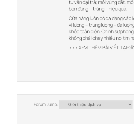
tư vấn đại trà; mỗi vùng đất, m
bón đúng – trúng – hiệu quả.
Cửa hàng luôn có đa dạng các 
vi lượng – trung lượng – đa lượ
khỏe toàn diện. Chính sự phong
không phải chạy nhiều nơi tìm h
>>> XEM THÊM BÀI VIẾT TẠI ĐÂ
Forum Jump: