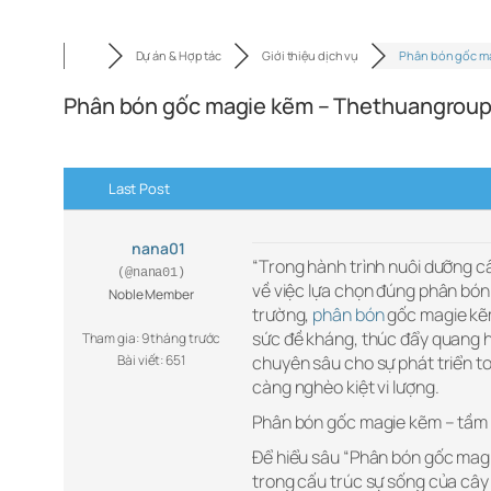
Dự án & Hợp tác
Giới thiệu dịch vụ
Phân bón gốc m
Phân bón gốc magie kẽm – Thethuangrou
Last Post
nana01
“Trong hành trình nuôi dưỡng câ
(@nana01)
về việc lựa chọn đúng phân bón 
Noble Member
trường,
phân bón
gốc magie kẽm
sức đề kháng, thúc đẩy quang h
Tham gia: 9 tháng trước
Bài viết: 651
chuyên sâu cho sự phát triển to
càng nghèo kiệt vi lượng.
Phân bón gốc magie kẽm – tầm 
Để hiểu sâu “Phân bón gốc magie
trong cấu trúc sự sống của cây