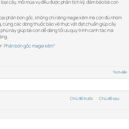
ỗi loại cây, mỗi mùa vụ đều được phân tích kỹ, đảm bảo bà con
loại phân bón gốc, không chỉ riêng magie kẽm mà còn đủ nhóm
ng, cùng các dòng thuốc bảo vệ thực vật đạt chuẩn giúp cây
 phú này giúp bà con dễ dàng tối ưu quy trình canh tác mà
àng.
Y:
Phân bón gốc magie kẽm
“
Trích dẫn
Chủ đề trước
Chủ đề sau