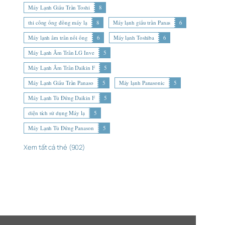
Máy Lạnh Giấu Trần Toshi
8
thi công ống đồng máy lạ
8
Máy lạnh giấu trần Panas
6
Máy lạnh âm trần nối ống
6
Máy lạnh Toshiba
6
Máy Lạnh Âm Trần LG Inve
5
Máy Lạnh Âm Trần Daikin F
5
Máy Lạnh Giấu Trần Panaso
5
Máy lạnh Panasonic
5
Máy Lạnh Tủ Đứng Daikin F
5
diện tích sử dụng Máy lạ
5
Máy Lạnh Tủ Đứng Panason
5
Xem tất cả thẻ (902)