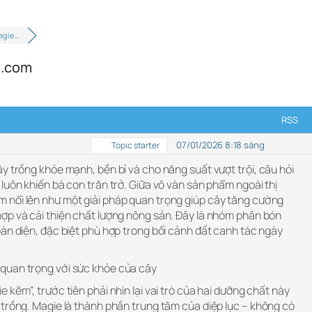
agie …
p.com
RSS
07/01/2026 8:18 sáng
Topic starter
y trồng khỏe mạnh, bền bỉ và cho năng suất vượt trội, câu hỏi
luôn khiến bà con trăn trở. Giữa vô vàn sản phẩm ngoài thị
 nổi lên như một giải pháp quan trọng giúp cây tăng cường
ợp và cải thiện chất lượng nông sản. Đây là nhóm phân bón
àn diện, đặc biệt phù hợp trong bối cảnh đất canh tác ngày
quan trọng với sức khỏe của cây
 kẽm”, trước tiên phải nhìn lại vai trò của hai dưỡng chất này
 trồng. Magie là thành phần trung tâm của diệp lục – không có