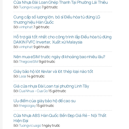
Cửa Nhựa Đài Loan Ghép Thanh Tại Phường Lái Thiêu
Bởi
Tuongvicuago
7 giờ trước
Cung cấp số lượng lớn, bỏ sỉ Điều hòa tủ đứng LG
thương hiệu Hàn Quốc
Bởi
vinhphat
7 giờ trước
Hỗ trợ giá tốt nhất cho công trình lắp Điều hòa tủ đứng
DAIKIN FVFC Inverter, Xuất xứ Malaysia
Bởi
vinhphat
9 giờ trước
Nên mua eSIM trước ngày đi khoảng bao nhiêu lâu?
Bởi
ThegioieSIM
9 giờ trước
Giày bảo hộ lót Kevlar và lót thép loại nào tốt
Bởi
Lasa
14 giờ trước
Giá cửa nhựa Đài Loan tại phường Linh Tây
Bởi
Cua Nhua – Cua Go
15 giờ trước
Ưu điểm của giày bảo hộ đế cao su
Bởi
thegioigay
15 giờ trước
Cửa Nhựa ABS Hàn Quốc Bền Đẹp Giá Rẻ – Nội Thất
Hiện Đại
Bởi
Tuongvicuago
1 ngày trước