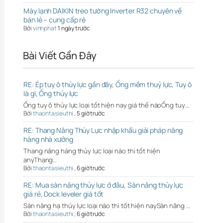
Máy lạnh DAIKIN treo tường Inverter R32 chuyên về
bán lẻ – cung cấp rẻ
Bởi
vinhphat
1 ngày trước
Bài Viết Gần Đây
RE: Ép tuy ô thủy lực gần đây, Ống mềm thuỷ lực, Tuy ô
là gì, Ống thủy lực
Ống tuy ô thủy lực loại tốt hiện nay giá thế nàoỐng tuy…
Bởi
thaontasieuthi
,
5 giờ trước
RE: Thang Nâng Thủy Lực nhập khẩu giải pháp nâng
hàng nhà xưởng
Thang nâng hàng thủy lực loại nào thì tốt hiện
anyThang…
Bởi
thaontasieuthi
,
6 giờ trước
RE: Mua sàn nâng thủy lực ở đâu, Sàn nâng thủy lực
giá rẻ, Dock leveler giá tốt
Sàn nâng hạ thủy lực loại nào thì tốt hiện naySàn nâng …
Bởi
thaontasieuthi
,
6 giờ trước