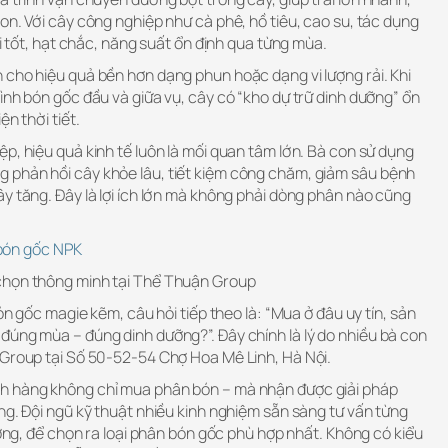
on. Với cây công nghiệp như cà phê, hồ tiêu, cao su, tác dụng
ái tốt, hạt chắc, năng suất ổn định qua từng mùa.
 cho hiệu quả bền hơn dạng phun hoặc dạng vi lượng rải. Khi
ình bón gốc đầu và giữa vụ, cây có “kho dự trữ dinh dưỡng” ổn
ện thời tiết.
p, hiệu quả kinh tế luôn là mối quan tâm lớn. Bà con sử dụng
 phản hồi cây khỏe lâu, tiết kiệm công chăm, giảm sâu bệnh
y tăng. Đây là lợi ích lớn mà không phải dòng phân nào cũng
bón gốc NPK
chọn thông minh tại Thể Thuận Group
bón gốc magie kẽm, câu hỏi tiếp theo là: “Mua ở đâu uy tín, sản
đúng mùa – đúng dinh dưỡng?”. Đây chính là lý do nhiều bà con
 Group tại Số 50-52-54 Chợ Hoa Mê Linh, Hà Nội.
h hàng không chỉ mua phân bón – mà nhận được giải pháp
ng. Đội ngũ kỹ thuật nhiều kinh nghiệm sẵn sàng tư vấn từng
rưởng, để chọn ra loại phân bón gốc phù hợp nhất. Không có kiểu