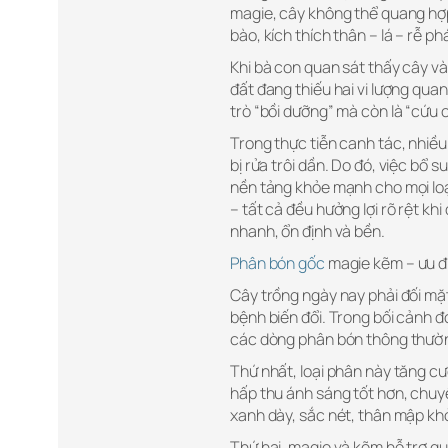
magie, cây không thể quang hợp
bào, kích thích thân – lá – rễ ph
Khi bà con quan sát thấy cây vàn
đất đang thiếu hai vi lượng qua
trò “bồi dưỡng” mà còn là “cứu c
Trong thực tiễn canh tác, nhiều
bị rửa trôi dần. Do đó, việc bổ s
nền tảng khỏe mạnh cho mọi loạ
– tất cả đều hưởng lợi rõ rệt k
nhanh, ổn định và bền.
Phân bón gốc
magie kẽm – ưu đi
Cây trồng ngày nay phải đối mặt
bệnh biến đổi. Trong bối cảnh đ
các dòng phân bón thông thườ
Thứ nhất, loại phân này tăng cư
hấp thu ánh sáng tốt hơn, chuyể
xanh dày, sắc nét, thân mập khỏe,
Thứ hai, magie và kẽm hỗ trợ qu