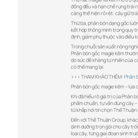
đồng đều và hạn chế rụng trái n
càng thể hiện rõ rệt: cây giữ tr
Thứ ba, phân bón dạng gốc luôn
kết hợp thông minh trong quy tr
định, giảm phụ thuộc vào điều ki
Trong chuỗi sản xuất nông nghiệ
Phân bón gốc magie kẽm thường
do sức đề kháng tự nhiên của câ
có thể mang lại.
>>> THAM KHẢO THÊM:
Phân 
Phân bón gốc magie kẽm – lựa 
Khi đã hiểu rõ giá trị của Phân 
phẩm chuẩn, tư vấn đúng cây – 
từ khắp nơi tin chọn Thể Thuận
Đến với Thể Thuận Group, khác
dinh dưỡng trọn gói cho cây trồ
loại cây, từng giai đoạn sinh t