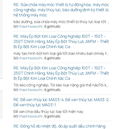
RE: Sửa chữa máy móc thiết bị tự động hóa, máy móc
công nghiệp, máy thủy lực, bảo dưỡng định kỳ thiết bị
hệ thống máy móc
bảo dưỡng, sửa chữa máy móc thiết bị thủy lực loại tốt …
Bởi
thaontasieuthi
,
6 giờ trước
RE: Máy Ép Bột Kim Loại Công Nghiệp 100T – 150T –
250T Chính Hãng, Máy Ép Bột Thủy Lực JWFM – Thiết
Bị Ép Bột Kim Loại Chính Xác Ca
máy tạo hình bột kim loại giá tốt bao nhiêu bạn ơimáy t…
Bởi
thaontasieuthi
,
6 giờ trước
RE: Máy Ép Bột Kim Loại Công Nghiệp 100T – 150T –
250T Chính Hãng, Máy Ép Bột Thủy Lực JWFM – Thiết
Bị Ép Bột Kim Loại Chính Xác Ca
Tời kéo công nghiệp, Tới kéo loại nặng giá thế nàoTời k…
Bởi
thaontasieuthi
,
6 giờ trước
RE: Đế van thủy lực MA03-4, Đế van thủy lực MA03-2,
Đế van thủy lực MA03-1
Đế van chia dầu thủy lực loại tốt hiện nay
Bởi
thaontasieuthi
,
6 giờ trước
RE: Đồng hồ đo nhiệt độ, đo áp suất dầu chính hãng