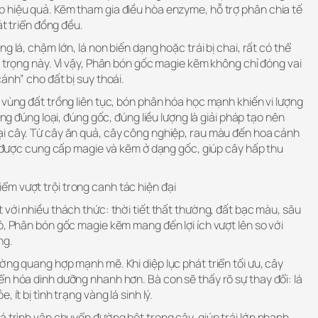
 hiệu quả. Kẽm tham gia điều hòa enzyme, hỗ trợ phân chia tế
át triển đồng đều.
g lá, chậm lớn, lá non biến dạng hoặc trái bị chai, rất có thể
n trọng này. Vì vậy, Phân bón gốc magie kẽm không chỉ đóng vai
ánh” cho đất bị suy thoái.
 vùng đất trồng liên tục, bón phân hóa học mạnh khiến vi lượng
ung đúng loại, đúng gốc, đúng liều lượng là giải pháp tạo nên
i cây. Từ cây ăn quả, cây công nghiệp, rau màu đến hoa cảnh
hi được cung cấp magie và kẽm ở dạng gốc, giúp cây hấp thu
ểm vượt trội trong canh tác hiện đại
 với nhiều thách thức: thời tiết thất thường, đất bạc màu, sâu
ó, Phân bón gốc magie kẽm mang đến lợi ích vượt lên so với
ng.
ờng quang hợp mạnh mẽ. Khi diệp lục phát triển tối ưu, cây
n hóa dinh dưỡng nhanh hơn. Bà con sẽ thấy rõ sự thay đổi: lá
 ít bị tình trạng vàng lá sinh lý.
á trình vận chuyển đường bột trong cây, giúp trái lớn nhanh,