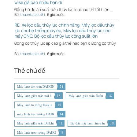
wise giá bao nhiêu bạn ơi
Đồng hồ đo áp suất dầu thủy lực loại nào thì tốt hiện …
Bởi
thaontasieuthi
,
6 giờ trước
RE: Xe lọc dầu thủy lực chính hãng, Máy lọc dầu thủy
lực cho hệ thống máy ép, Máy lọc dầu thủy lực cho
máy CNC, Bộ lọc dầu thủy lực công suất lớn
Động cơ thủy lực áp cao giá thế nào bạn ơiĐộng cơ thủy
…
Bởi
thaontasieuthi
,
6 giờ trước
Thẻ chủ đề
Máy lạnh âm trần DAIKIN
24
Máy lạnh giấu trần nối ố
18
Máy lạnh giấu trần Daiki
18
Máy lạnh tủ đứng Daikin
15
máy lạnh treo tường DAIK
14
Máy lạnh giấu trần Daikin
11
lắp đặt máy lạnh âm trần
10
Máy lạnh treo tường DAIKI
9