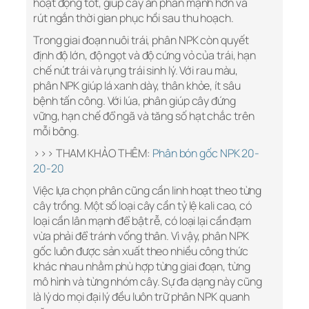
hoạt động tốt, giúp cây ăn phân mạnh hơn và
rút ngắn thời gian phục hồi sau thu hoạch.
Trong giai đoạn nuôi trái, phân NPK còn quyết
định độ lớn, độ ngọt và độ cứng vỏ của trái, hạn
chế nứt trái và rụng trái sinh lý. Với rau màu,
phân NPK giúp lá xanh dày, thân khỏe, ít sâu
bệnh tấn công. Với lúa, phân giúp cây đứng
vững, hạn chế đổ ngã và tăng số hạt chắc trên
mỗi bông.
>>> THAM KHẢO THÊM:
Phân bón gốc NPK 20-
20-20
Việc lựa chọn phân cũng cần linh hoạt theo từng
cây trồng. Một số loại cây cần tỷ lệ kali cao, có
loại cần lân mạnh để bật rễ, có loại lại cần đạm
vừa phải để tránh vống thân. Vì vậy, phân NPK
gốc luôn được sản xuất theo nhiều công thức
khác nhau nhằm phù hợp từng giai đoạn, từng
mô hình và từng nhóm cây. Sự đa dạng này cũng
là lý do mọi đại lý đều luôn trữ phân NPK quanh