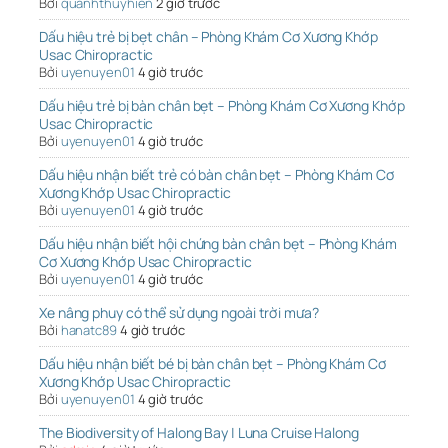
Bởi
quanhthuyhien
2 giờ trước
Dấu hiệu trẻ bị bẹt chân – Phòng Khám Cơ Xương Khớp
Usac Chiropractic
Bởi
uyenuyen01
4 giờ trước
Dấu hiệu trẻ bị bàn chân bẹt – Phòng Khám Cơ Xương Khớp
Usac Chiropractic
Bởi
uyenuyen01
4 giờ trước
Dấu hiệu nhận biết trẻ có bàn chân bẹt – Phòng Khám Cơ
Xương Khớp Usac Chiropractic
Bởi
uyenuyen01
4 giờ trước
Dấu hiệu nhận biết hội chứng bàn chân bẹt – Phòng Khám
Cơ Xương Khớp Usac Chiropractic
Bởi
uyenuyen01
4 giờ trước
Xe nâng phuy có thể sử dụng ngoài trời mưa?
Bởi
hanatc89
4 giờ trước
Dấu hiệu nhận biết bé bị bàn chân bẹt – Phòng Khám Cơ
Xương Khớp Usac Chiropractic
Bởi
uyenuyen01
4 giờ trước
The Biodiversity of Halong Bay | Luna Cruise Halong