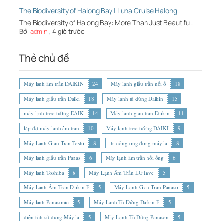
The Biodiversity of Halong Bay | Luna Cruise Halong
The Biodiversity of Halong Bay: More Than Just Beautifu…
Bởi
admin
,
4 giờ trước
Thẻ chủ đề
Máy lạnh âm trần DAIKIN
24
Máy lạnh giấu trần nối ố
18
Máy lạnh giấu trần Daiki
18
Máy lạnh tủ đứng Daikin
15
máy lạnh treo tường DAIK
14
Máy lạnh giấu trần Daikin
11
lắp đặt máy lạnh âm trần
10
Máy lạnh treo tường DAIKI
9
Máy Lạnh Giấu Trần Toshi
8
thi công ống đồng máy lạ
8
Máy lạnh giấu trần Panas
6
Máy lạnh âm trần nối ống
6
Máy lạnh Toshiba
6
Máy Lạnh Âm Trần LG Inve
5
Máy Lạnh Âm Trần Daikin F
5
Máy Lạnh Giấu Trần Panaso
5
Máy lạnh Panasonic
5
Máy Lạnh Tủ Đứng Daikin F
5
diện tích sử dụng Máy lạ
5
Máy Lạnh Tủ Đứng Panason
5