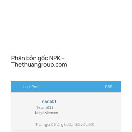
Phân bón gốc NPK –
Thethuangroup.com
Last Post
RSS
nana01
(@nana01)
Noble Member
Tham gia: 9 tháng trước
Bài viết: 669