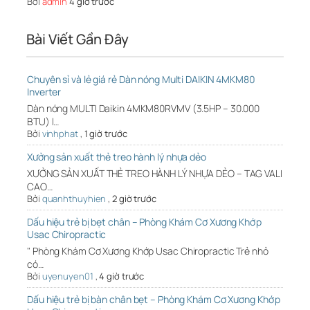
Bởi
admin
4 giờ trước
Bài Viết Gần Đây
Chuyên sỉ và lẻ giá rẻ Dàn nóng Multi DAIKIN 4MKM80
Inverter
Dàn nóng MULTI Daikin 4MKM80RVMV (3.5HP – 30.000
BTU) l…
Bởi
vinhphat
,
1 giờ trước
Xưởng sản xuất thẻ treo hành lý nhựa dẻo
XƯỞNG SẢN XUẤT THẺ TREO HÀNH LÝ NHỰA DẺO – TAG VALI
CAO…
Bởi
quanhthuyhien
,
2 giờ trước
Dấu hiệu trẻ bị bẹt chân – Phòng Khám Cơ Xương Khớp
Usac Chiropractic
" Phòng Khám Cơ Xương Khớp Usac Chiropractic Trẻ nhỏ
có…
Bởi
uyenuyen01
,
4 giờ trước
Dấu hiệu trẻ bị bàn chân bẹt – Phòng Khám Cơ Xương Khớp