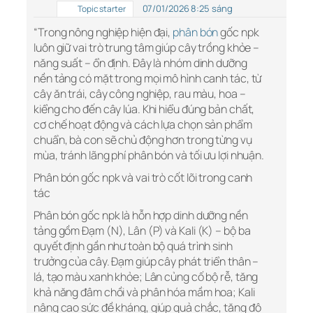
07/01/2026 8:25 sáng
Topic starter
“Trong nông nghiệp hiện đại,
phân bón
gốc npk
luôn giữ vai trò trung tâm giúp cây trồng khỏe –
năng suất – ổn định. Đây là nhóm dinh dưỡng
nền tảng có mặt trong mọi mô hình canh tác, từ
cây ăn trái, cây công nghiệp, rau màu, hoa –
kiểng cho đến cây lúa. Khi hiểu đúng bản chất,
cơ chế hoạt động và cách lựa chọn sản phẩm
chuẩn, bà con sẽ chủ động hơn trong từng vụ
mùa, tránh lãng phí phân bón và tối ưu lợi nhuận.
Phân bón gốc npk và vai trò cốt lõi trong canh
tác
Phân bón gốc npk là hỗn hợp dinh dưỡng nền
tảng gồm Đạm (N), Lân (P) và Kali (K) – bộ ba
quyết định gần như toàn bộ quá trình sinh
trưởng của cây. Đạm giúp cây phát triển thân –
lá, tạo màu xanh khỏe; Lân củng cố bộ rễ, tăng
khả năng đâm chồi và phân hóa mầm hoa; Kali
nâng cao sức đề kháng, giúp quả chắc, tăng độ