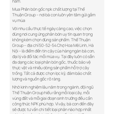
năm.
Mua Phân bón gốc npk chất lượng tại Thể
Thuận Group – nơi bà con luôn yên tâm gửi gắm
vụ mùa
Với nhu cầu thực tế ngày càng cao, việc chọn
đúng nơi cung ứng phân bón uy tín quan trọng
không kém chọn đúng sản phẩm. Thể Thuận
Group – địa chỉ 50-52-54 Chợ Hoa Mê Linh, Hà
Nội – là điểm đến tin cậy của hàng ngàn bà con,
đại lý và đối tác mỗi mùa vụ. Tại đây luôn có sẵn
đa dạng các loại phân bón gốc, thuốc bảo vệ
thực vật và nhiều dòng sản phẩm hỗ trợ cây
trồng. Tất cả được chọn lọc kỹ, đảm bảo chất
lượng và nguồn gốc rõ ràng.
Nhờ kinh nghiệm lâu năm trong ngành, đội ngũ
Thể Thuận Group hiểu rằng mỗi loại cây, mỗi
vùng đất và mỗi giai đoạn sinh trưởng đều cần
công thức NPK phù hợp. Vì vậy, bà con đến đây
sẽ được tư vấn chi tiết loại phân nào hợp nhất