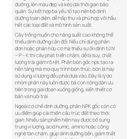
đường, lên màu đẹp và kéo dài thời gian bảo
quản. Sự kết hợp ba yếu tố tạo nên bộ dinh
dưỡng toàn diện, dễ hấp thụ và phù hợp với hầu
hết các loại đất và mô hình sản xuất.
Cây trồng muốn cho năng suất cao không thể
thiếu dinh dưỡng cân đối. Nếu chỉ dùng phân
đơn hoặc phân hữu cơ mà thiếu sự ổn định từ N
– P – K thì cây phát triển chậm, dễ bị suy, chất
lượng trái giảm rõ rệt. Phân bón gốc npk tạo ra
nền tảng mà mọi quy trình bón thúc, bón lá hay
sử dụng vi lượng đều phải dựa vào. Đây là lý do
nhóm phân này luôn được bà con nông dân ưu
tiên trong giai đoạn xuống giống, kiến thiết cơ
bản và nuôi trái.
Ngoài cơ chế dinh dưỡng, phân NPK gốc còn có
ưu điểm giúp cải thiện cấu trúc đất theo thời
gian. Nhiều sản phẩm hiện nay được bổ sung
trung vi lượng, acid humic, amino hoặc công
nghệ tan chậm, giúp dinh dưỡng bền, giảm thất