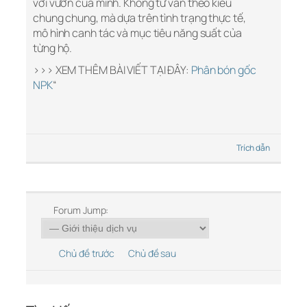
với vườn của mình. Không tư vấn theo kiểu
chung chung, mà dựa trên tình trạng thực tế,
mô hình canh tác và mục tiêu năng suất của
từng hộ.
>>> XEM THÊM BÀI VIẾT TẠI ĐÂY:
Phân bón gốc
NPK
“
Trích dẫn
Forum Jump:
Chủ đề trước
Chủ đề sau