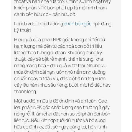
thoát và hạn chế rửa trôi. Chính sự linh hoạt này
khiến phân NPK luôn phù hợp từ mô hình thâm
canh đến hữu cơ – bán hữu cơ.
Lợi ích vượt trội khi dùng
phân bón gốc
npk đúng
kỹ thuật
Hiệu quả của phân NPK gốc không chỉ đến từ
hàm lượng mà đến từ cách bà con bố trí liều
lượng theo từng giai đoạn. Khi dùng đúng kỹ
thuật, cây sẽ bật rễ mạnh, thân lá sung, khả
năng mang hoa – đậu quả vượt trội. Những vụ
mùa ổn định dài hạn luôn nhờ nền dinh dưỡng
chuẩn ngay từ đầu vụ, đặc biệt ở những vườn
cây lâu năm như sầu riêng, bưởi, mít, hồ tiêu hay
thanh long.
Một ưu điểm nữa là độ ổn định và an toàn. Các
loại phân NPK gốc chất lượng cao thường ít gây
nóng rễ, ít làm chai đất hơn so với phân đơn bón
liên tục. Nếu kết hợp tưới đủ nước và bổ sung
hữu cơ định kỳ, đất sẽ ngày càng tơi, hệ vi sinh