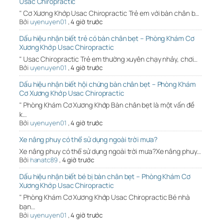
Usac Chiropractic
" Cơ Xương Khớp Usac Chiropractic Trẻ em với bàn chân b…
Bởi
uyenuyen01
,
4 giờ trước
Dấu hiệu nhận biết trẻ có bàn chân bẹt – Phòng Khám Cơ
Xương Khớp Usac Chiropractic
" Usac Chiropractic Trẻ em thường xuyên chạy nhảy, chơi…
Bởi
uyenuyen01
,
4 giờ trước
Dấu hiệu nhận biết hội chứng bàn chân bẹt – Phòng Khám
Cơ Xương Khớp Usac Chiropractic
" Phòng Khám Cơ Xương Khớp Bàn chân bẹt là một vấn đề
k…
Bởi
uyenuyen01
,
4 giờ trước
Xe nâng phuy có thể sử dụng ngoài trời mưa?
Xe nâng phuy có thể sử dụng ngoài trời mưa?Xe nâng phuy…
Bởi
hanatc89
,
4 giờ trước
Dấu hiệu nhận biết bé bị bàn chân bẹt – Phòng Khám Cơ
Xương Khớp Usac Chiropractic
" Phòng Khám Cơ Xương Khớp Usac Chiropractic Bé nhà
bạn…
Bởi
uyenuyen01
,
4 giờ trước