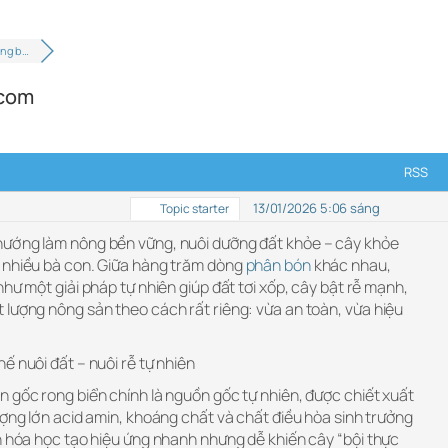
ong b…
.com
RSS
13/01/2026 5:06 sáng
Topic starter
hướng làm nông bền vững, nuôi dưỡng đất khỏe – cây khỏe
 nhiều bà con. Giữa hàng trăm dòng
phân bón
khác nhau,
hư một giải pháp tự nhiên giúp đất tơi xốp, cây bật rễ mạnh,
 lượng nông sản theo cách rất riêng: vừa an toàn, vừa hiệu
ế nuôi đất – nuôi rễ tự nhiên
 gốc rong biển chính là nguồn gốc tự nhiên, được chiết xuất
ượng lớn acid amin, khoáng chất và chất điều hòa sinh trưởng
n hóa học tạo hiệu ứng nhanh nhưng dễ khiến cây “bội thực