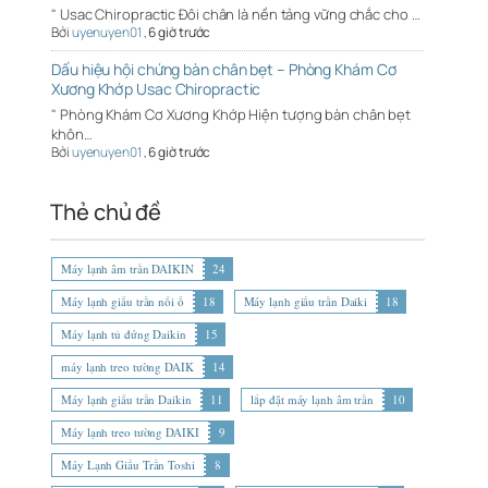
" Usac Chiropractic Đôi chân là nền tảng vững chắc cho …
Bởi
uyenuyen01
,
6 giờ trước
Dấu hiệu hội chứng bàn chân bẹt – Phòng Khám Cơ
Xương Khớp Usac Chiropractic
" Phòng Khám Cơ Xương Khớp Hiện tượng bàn chân bẹt
khôn…
Bởi
uyenuyen01
,
6 giờ trước
Thẻ chủ đề
Máy lạnh âm trần DAIKIN
24
Máy lạnh giấu trần nối ố
18
Máy lạnh giấu trần Daiki
18
Máy lạnh tủ đứng Daikin
15
máy lạnh treo tường DAIK
14
Máy lạnh giấu trần Daikin
11
lắp đặt máy lạnh âm trần
10
Máy lạnh treo tường DAIKI
9
Máy Lạnh Giấu Trần Toshi
8