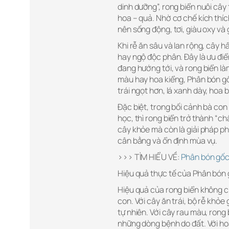
dinh dưỡng”, rong biển nuôi cây 
hoa – quả. Nhờ cơ chế kích thích
nên sống động, tơi, giàu oxy và
Khi rễ ăn sâu và lan rộng, cây h
hay ngộ độc phân. Đây là ưu đ
đang hướng tới, và rong biển làm
màu hay hoa kiểng, Phân bón gốc
trái ngọt hơn, lá xanh dày, hoa
Đặc biệt, trong bối cảnh bà con
học, thì rong biển trở thành “c
cây khỏe mà còn là giải pháp ph
cân bằng và ổn định mùa vụ.
>>> TÌM HIỂU VỀ:
Phân bón gố
Hiệu quả thực tế của Phân bón 
Hiệu quả của rong biển không ch
con. Với cây ăn trái, bộ rễ khỏe 
tự nhiên. Với cây rau màu, rong 
những dòng bệnh do đất. Với hoa