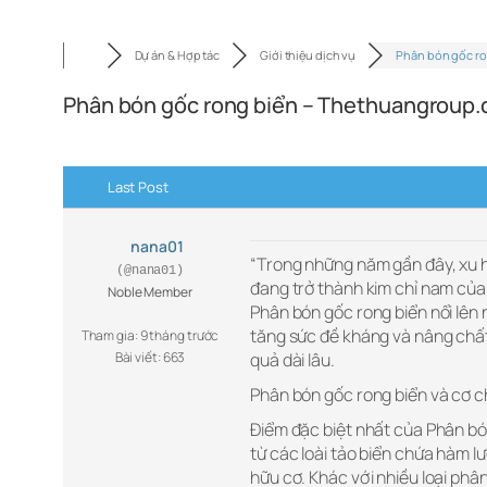
Dự án & Hợp tác
Giới thiệu dịch vụ
Phân bón gốc r
Phân bón gốc rong biển – Thethuangroup
Last Post
nana01
“Trong những năm gần đây, xu 
(@nana01)
đang trở thành kim chỉ nam của
Noble Member
Phân bón gốc rong biển nổi lên n
tăng sức đề kháng và nâng chất
Tham gia: 9 tháng trước
Bài viết: 663
quả dài lâu.
Phân bón gốc rong biển và cơ ch
Điểm đặc biệt nhất của Phân bón
từ các loài tảo biển chứa hàm l
hữu cơ. Khác với nhiều loại phâ