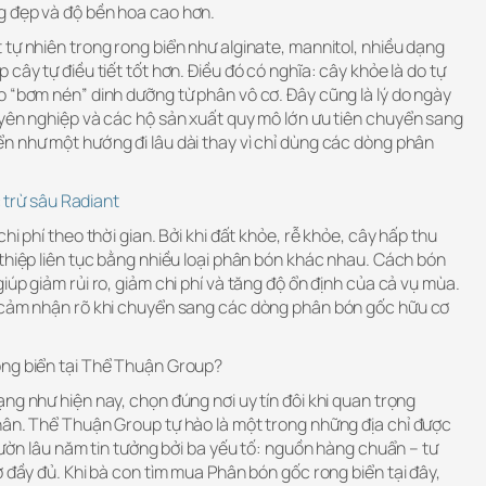
g đẹp và độ bền hoa cao hơn.
tự nhiên trong rong biển như alginate, mannitol, nhiều dạng
cây tự điều tiết tốt hơn. Điều đó có nghĩa: cây khỏe là do tự
o “bơm nén” dinh dưỡng từ phân vô cơ. Đây cũng là lý do ngày
uyên nghiệp và các hộ sản xuất quy mô lớn ưu tiên chuyển sang
n như một hướng đi lâu dài thay vì chỉ dùng các dòng phân
trừ sâu Radiant
hi phí theo thời gian. Bởi khi đất khỏe, rễ khỏe, cây hấp thu
thiệp liên tục bằng nhiều loại phân bón khác nhau. Cách bón
iúp giảm rủi ro, giảm chi phí và tăng độ ổn định của cả vụ mùa.
ã cảm nhận rõ khi chuyển sang các dòng phân bón gốc hữu cơ
ong biển tại Thể Thuận Group?
ng như hiện nay, chọn đúng nơi uy tín đôi khi quan trọng
hân. Thể Thuận Group tự hào là một trong những địa chỉ được
 vườn lâu năm tin tưởng bởi ba yếu tố: nguồn hàng chuẩn – tư
ợ đầy đủ. Khi bà con tìm mua Phân bón gốc rong biển tại đây,