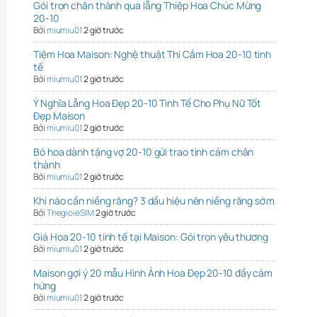
Gói trọn chân thành qua lẵng Thiệp Hoa Chúc Mừng
20-10
Bởi
miumiu01
2 giờ trước
Tiệm Hoa Maison: Nghệ thuật Thi Cắm Hoa 20-10 tinh
tế
Bởi
miumiu01
2 giờ trước
Ý Nghĩa Lẵng Hoa Đẹp 20-10 Tinh Tế Cho Phụ Nữ Tốt
Đẹp Maison
Bởi
miumiu01
2 giờ trước
Bó hoa dành tặng vợ 20-10 gửi trao tình cảm chân
thành
Bởi
miumiu01
2 giờ trước
Khi nào cần niềng răng? 3 dấu hiệu nên niềng răng sớm
Bởi
ThegioieSIM
2 giờ trước
Giá Hoa 20-10 tinh tế tại Maison: Gói trọn yêu thương
Bởi
miumiu01
2 giờ trước
Maison gợi ý 20 mẫu Hình Ảnh Hoa Đẹp 20-10 đầy cảm
hứng
Bởi
miumiu01
2 giờ trước