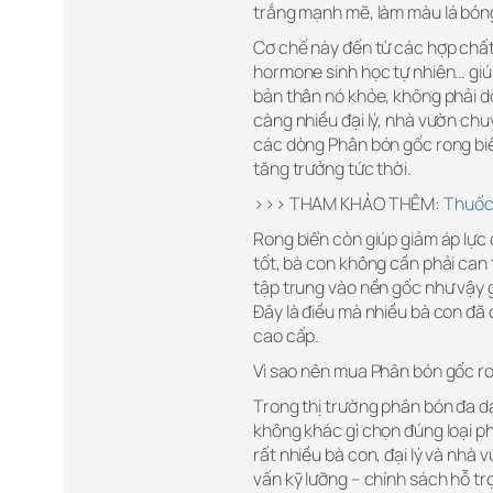
trắng mạnh mẽ, làm màu lá bón
Cơ chế này đến từ các hợp chất 
hormone sinh học tự nhiên… giúp 
bản thân nó khỏe, không phải d
càng nhiều đại lý, nhà vườn ch
các dòng Phân bón gốc rong biể
tăng trưởng tức thời.
>>> THAM KHẢO THÊM:
Thuốc 
Rong biển còn giúp giảm áp lực c
tốt, bà con không cần phải can 
tập trung vào nền gốc như vậy g
Đây là điều mà nhiều bà con đ
cao cấp.
Vì sao nên mua Phân bón gốc r
Trong thị trường phân bón đa dạ
không khác gì chọn đúng loại p
rất nhiều bà con, đại lý và nhà
vấn kỹ lưỡng – chính sách hỗ tr