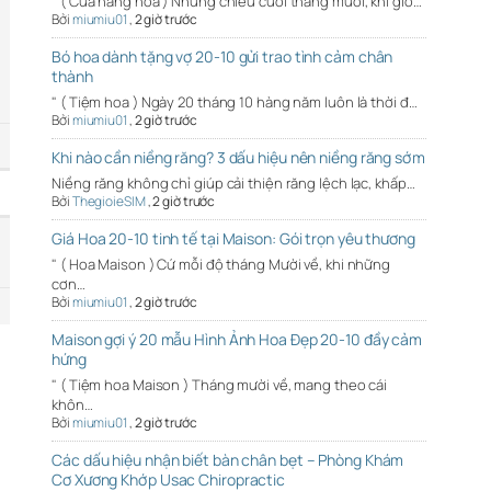
" ( Cửa hàng hoa ) Những chiều cuối tháng mười, khi gió…
Bởi
miumiu01
,
2 giờ trước
Bó hoa dành tặng vợ 20-10 gửi trao tình cảm chân
thành
" ( Tiệm hoa ) Ngày 20 tháng 10 hàng năm luôn là thời đ…
Bởi
miumiu01
,
2 giờ trước
Khi nào cần niềng răng? 3 dấu hiệu nên niềng răng sớm
Niềng răng không chỉ giúp cải thiện răng lệch lạc, khấp…
Bởi
ThegioieSIM
,
2 giờ trước
Giá Hoa 20-10 tinh tế tại Maison: Gói trọn yêu thương
" ( Hoa Maison ) Cứ mỗi độ tháng Mười về, khi những
cơn…
Bởi
miumiu01
,
2 giờ trước
Maison gợi ý 20 mẫu Hình Ảnh Hoa Đẹp 20-10 đầy cảm
hứng
" ( Tiệm hoa Maison ) Tháng mười về, mang theo cái
khôn…
Bởi
miumiu01
,
2 giờ trước
Các dấu hiệu nhận biết bàn chân bẹt – Phòng Khám
Cơ Xương Khớp Usac Chiropractic