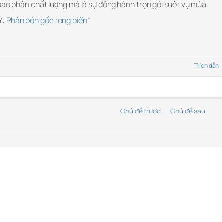
bao phân chất lượng mà là sự đồng hành trọn gói suốt vụ mùa.
Y:
Phân bón gốc rong biển
“
Trích dẫn
Chủ đề trước
Chủ đề sau