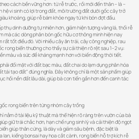
theo cách bền vững hơn: từ rễ trước, rồi mới đến thân – lá –
 hệ vi sinh có lợi trong đất, môi trường đất dưới gốc cây trở
 giàu khoáng, giúp rễ bám khỏe ngay từ khi bón đợt đầu.
ấp thụ dinh dưỡng tự nhiên hơn, giảm hiện tượng vàng lá, thối rễ
iểm mà các dòng phân bón gốc hữu cơ thông minh hiện nay
 rất tốt điều đó. Với nhiều cây ăn trái, cây công nghiệp, rau
 rong biển thường cho thấy sự cải thiện rõ rệt sau 1–2 vụ:
 bền màu và sức đề kháng mạnh hơn với biến động thời tiết.
 phải đối mặt với đất bạc màu, đất chai do lạm dụng phân hóa
hất tái tạo đất” đúng nghĩa. Đây không chỉ là một sản phẩm giúp
ục hồi nền đất lâu dài, giúp bà con tiến gần hơn đến canh tác
c
gốc rong biển trên từng nhóm cây trồng
ỉ nằm ở tài liệu kỹ thuật mà thể hiện rõ ràng trên vườn của bà
giúp giữ trái chắc hơn, hạn chế rụng sinh lý và cải thiện độ ngọt
biển giúp thân cứng, lá dày và giảm sâu bệnh, đặc biệt là
 lan, kiểng bonsai hay hoa cắt cành, rong biển hỗ trợ kích rễ