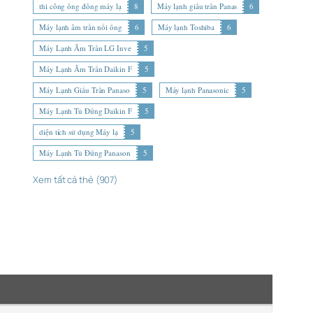
thi công ống đồng máy lạ
8
Máy lạnh giấu trần Panas
6
Máy lạnh âm trần nối ống
6
Máy lạnh Toshiba
6
Máy Lạnh Âm Trần LG Inve
5
Máy Lạnh Âm Trần Daikin F
5
Máy Lạnh Giấu Trần Panaso
5
Máy lạnh Panasonic
5
Máy Lạnh Tủ Đứng Daikin F
5
diện tích sử dụng Máy lạ
5
Máy Lạnh Tủ Đứng Panason
5
Xem tất cả thẻ (907)