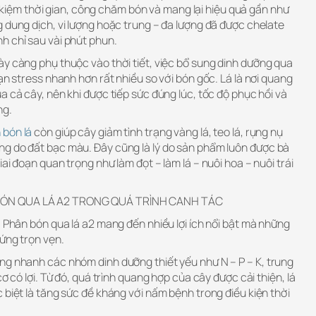
iết kiệm thời gian, công chăm bón và mang lại hiệu quả gần như
 dung dịch, vi lượng hoặc trung – đa lượng đã được chelate
h chỉ sau vài phút phun.
ày càng phụ thuộc vào thời tiết, việc bổ sung dinh dưỡng qua
ạn stress nhanh hơn rất nhiều so với bón gốc. Lá là nơi quang
a cả cây, nên khi được tiếp sức đúng lúc, tốc độ phục hồi và
ng.
 bón lá
còn giúp cây giảm tình trạng vàng lá, teo lá, rụng nụ
g do đất bạc màu. Đây cũng là lý do sản phẩm luôn được bà
ai đoạn quan trọng như làm đọt – làm lá – nuôi hoa – nuôi trái
BÓN QUA LÁ A2 TRONG QUÁ TRÌNH CANH TÁC
, Phân bón qua lá a2 mang đến nhiều lợi ích nổi bật mà những
ứng trọn vẹn.
ng nhanh các nhóm dinh dưỡng thiết yếu như N – P – K, trung
cơ có lợi. Từ đó, quá trình quang hợp của cây được cải thiện, lá
 biệt là tăng sức đề kháng với nấm bệnh trong điều kiện thời