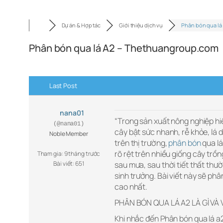
Dự án & Hợp tác
Giới thiệu dịch vụ
Phân bón qua lá
Phân bón qua lá A2 – Thethuangroup.com
Last Post
nana01
“Trong sản xuất nông nghiệp hiệ
(@nana01)
cây bật sức nhanh, rễ khỏe, lá
Noble Member
trên thị trường,
phân bón
qua lá
rõ rệt trên nhiều giống cây trồ
Tham gia: 9 tháng trước
Bài viết: 651
sau mưa, sau thời tiết thất thư
sinh trưởng. Bài viết này sẽ ph
cao nhất.
PHÂN BÓN QUA LÁ A2 LÀ GÌ V
Khi nhắc đến Phân bón qua lá a