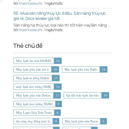
Bởi
thaontasieuthi
,
1 ngày trước
RE: Mua sàn nâng thủy lực ở đâu, Sàn nâng thủy lực
giá rẻ, Dock leveler giá tốt
Sàn nâng hạ thủy lực loại nào thì tốt hiện naySàn nâng …
Bởi
thaontasieuthi
,
1 ngày trước
Thẻ chủ đề
Máy lạnh âm trần DAIKIN
24
Máy lạnh giấu trần nối ố
18
Máy lạnh giấu trần Daiki
18
Máy lạnh tủ đứng Daikin
15
máy lạnh treo tường DAIK
14
Máy lạnh giấu trần Daikin
11
lắp đặt máy lạnh âm trần
10
Máy lạnh treo tường DAIKI
9
Máy Lạnh Giấu Trần Toshi
8
thi công ống đồng máy lạ
8
Máy lạnh giấu trần Panas
6