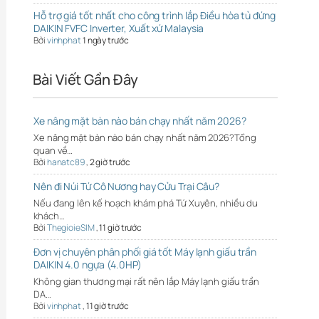
Hỗ trợ giá tốt nhất cho công trình lắp Điều hòa tủ đứng
DAIKIN FVFC Inverter, Xuất xứ Malaysia
Bởi
vinhphat
1 ngày trước
Bài Viết Gần Đây
Xe nâng mặt bàn nào bán chạy nhất năm 2026?
Xe nâng mặt bàn nào bán chạy nhất năm 2026?Tổng
quan về…
Bởi
hanatc89
,
2 giờ trước
Nên đi Núi Tứ Cô Nương hay Cửu Trại Câu?
Nếu đang lên kế hoạch khám phá Tứ Xuyên, nhiều du
khách…
Bởi
ThegioieSIM
,
11 giờ trước
Đơn vị chuyên phân phối giá tốt Máy lạnh giấu trần
DAIKIN 4.0 ngựa (4.0HP)
Không gian thương mại rất nên lắp Máy lạnh giấu trần
DA…
Bởi
vinhphat
,
11 giờ trước