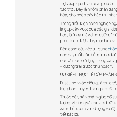
trực tiếp qua biểu bì lá, giúp t
tức thời. Đây là nhóm phân dạng
hóa, cho phép cây hấp thu nhan
Trong điều kiện nông nghiệp ng
lá giúp cây vượt qua các giai đo
hợp, là “nhà máy dinh dưỡng” củ
phát triển được đẩy mạnh rõ rà
Bên cạnh đó, việc sử dụng
phân
non hay mất cân bằng dinh dưỡn
con ưu tiên sử dụng trong các gi
– dưỡng trái trước thu hoạch.
ƯU ĐIỂM THỰC TẾ CỦA PHÂN 
Đi sâu hơn vào hiệu quả thực tế
loại phân truyền thống khó đáp 
Trước hết, sản phẩm giúp bổ su
lượng, vi lượng và các acid hữu 
xanh bền, bản lá mở rộng và đặc
tiết bất lợi.