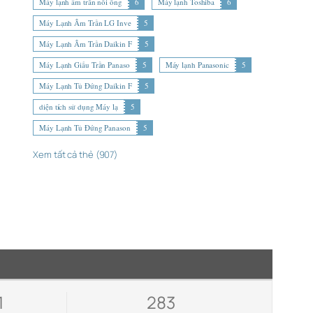
Máy lạnh âm trần nối ống
6
Máy lạnh Toshiba
6
Máy Lạnh Âm Trần LG Inve
5
Máy Lạnh Âm Trần Daikin F
5
Máy Lạnh Giấu Trần Panaso
5
Máy lạnh Panasonic
5
Máy Lạnh Tủ Đứng Daikin F
5
diện tích sử dụng Máy lạ
5
Máy Lạnh Tủ Đứng Panason
5
Xem tất cả thẻ (907)
1
283