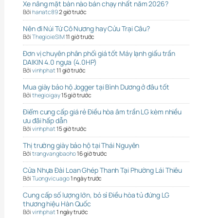
Xe nâng mặt bàn nào bán chạy nhất năm 2026?
Bởi
hanatc89
2 giờ trước
Nên đi Núi Tứ Cô Nương hay Cửu Trại Câu?
Bởi
ThegioieSIM
11 giờ trước
Đơn vị chuyên phân phối giá tốt Máy lạnh giấu trần
DAIKIN 4.0 ngựa (4.0HP)
Bởi
vinhphat
11 giờ trước
Mua giày bảo hộ Jogger tại Bình Dương ở đâu tốt
Bởi
thegioigay
15 giờ trước
Điểm cung cấp giá rẻ Điều hòa âm trần LG kèm nhiều
ưu đãi hấp dẫn
Bởi
vinhphat
15 giờ trước
Thị trường giày bảo hộ tại Thái Nguyên
Bởi
trangvangbaoho
16 giờ trước
Cửa Nhựa Đài Loan Ghép Thanh Tại Phường Lái Thiêu
Bởi
Tuongvicuago
1 ngày trước
Cung cấp số lượng lớn, bỏ sỉ Điều hòa tủ đứng LG
thương hiệu Hàn Quốc
Bởi
vinhphat
1 ngày trước