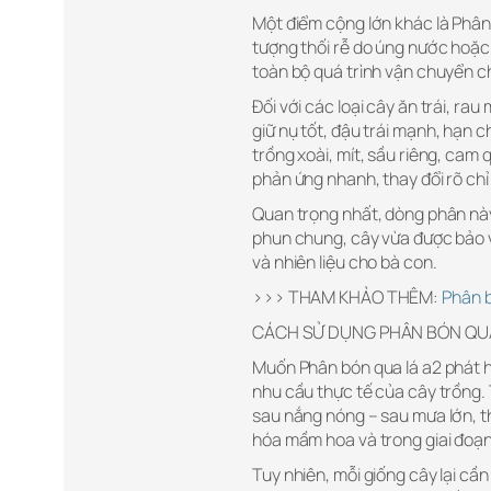
Một điểm cộng lớn khác là Phân 
tượng thối rễ do úng nước hoặc 
toàn bộ quá trình vận chuyển ch
Đối với các loại cây ăn trái, ra
giữ nụ tốt, đậu trái mạnh, hạn c
trồng xoài, mít, sầu riêng, cam 
phản ứng nhanh, thay đổi rõ chỉ
Quan trọng nhất, dòng phân này
phun chung, cây vừa được bảo v
và nhiên liệu cho bà con.
>>> THAM KHẢO THÊM:
Phân b
CÁCH SỬ DỤNG PHÂN BÓN QUA
Muốn Phân bón qua lá a2 phát h
nhu cầu thực tế của cây trồng.
sau nắng nóng – sau mưa lớn, th
hóa mầm hoa và trong giai đoạn 
Tuy nhiên, mỗi giống cây lại cần