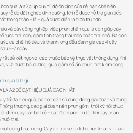
bón qua lá a2 giúp duy trì độ ổn định của rễ, hạn chế hiện
suy rễ do đất nghèo dinh dưỡng. Khi rễ được hỗ trợ gián tiếp,
ất trong thân – lá – quả được diễn ra trơn tru hơn.
u màu và cây công nghiệp, việc phun phân qua lá còn giúp cây
hế rụng trái non, giảm tình trạng trái méo hoặc trái nhỏ. Bà con
quýt, cà phê, hồ tiêu và thanh long đều đánh giá cao vì cây
 sau 5–7 ngày.
 rất dễ kết hợp với các thuốc bảo vệ thực vật thông dụng. Khi
ệ, vừa được bồi dưỡng, giúp giảm số lần phun, tiết kiệm công
ón qua lá là gì
 LÁ A2 ĐỂ ĐẠT HIỆU QUẢ CAO NHẤT
uy tối đa hiệu quả, bà con cần sử dụng đúng giai đoạn và đúng
 Thông thường, các giai đoạn nên phun gồm: thời kỳ hồi phục
ời điểm cây cần bật rễ – bật đọt mạnh, trước khi cây phân
nuôi trái.
 một công thức riêng. Cây ăn trái sẽ có lịch phun khác với rau