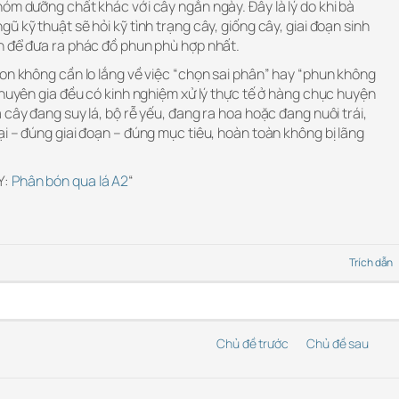
óm dưỡng chất khác với cây ngắn ngày. Đây là lý do khi bà
 kỹ thuật sẽ hỏi kỹ tình trạng cây, giống cây, giai đoạn sinh
n để đưa ra phác đồ phun phù hợp nhất.
on không cần lo lắng về việc “chọn sai phân” hay “phun không
chuyên gia đều có kinh nghiệm xử lý thực tế ở hàng chục huyện
 cây đang suy lá, bộ rễ yếu, đang ra hoa hoặc đang nuôi trái,
i – đúng giai đoạn – đúng mục tiêu, hoàn toàn không bị lãng
Y:
Phân bón qua lá A2
“
Trích dẫn
Chủ đề trước
Chủ đề sau