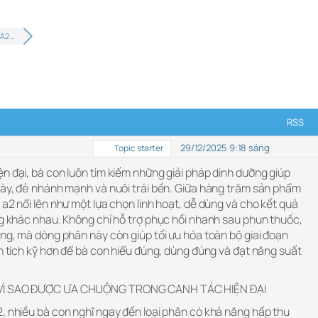
 A2 …
RSS
29/12/2025 9:18 sáng
Topic starter
n đại, bà con luôn tìm kiếm những giải pháp dinh dưỡng giúp
 dày, đẻ nhánh mạnh và nuôi trái bền. Giữa hàng trăm sản phẩm
 a2 nổi lên như một lựa chọn linh hoạt, dễ dùng và cho kết quả
ng khác nhau. Không chỉ hỗ trợ phục hồi nhanh sau phun thuốc,
ờng, mà dòng phân này còn giúp tối ưu hóa toàn bộ giai đoạn
ân tích kỹ hơn để bà con hiểu đúng, dùng đúng và đạt năng suất
À VÌ SAO ĐƯỢC ƯA CHUỘNG TRONG CANH TÁC HIỆN ĐẠI
2, nhiều bà con nghĩ ngay đến loại phân có khả năng hấp thu