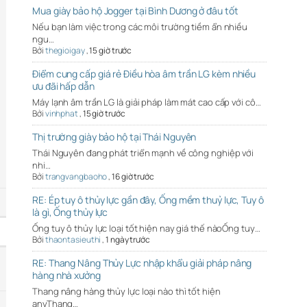
Mua giày bảo hộ Jogger tại Bình Dương ở đâu tốt
Nếu bạn làm việc trong các môi trường tiềm ẩn nhiều
ngu…
Bởi
thegioigay
,
15 giờ trước
Điểm cung cấp giá rẻ Điều hòa âm trần LG kèm nhiều
ưu đãi hấp dẫn
Máy lạnh âm trần LG là giải pháp làm mát cao cấp với cô…
Bởi
vinhphat
,
15 giờ trước
Thị trường giày bảo hộ tại Thái Nguyên
Thái Nguyên đang phát triển mạnh về công nghiệp với
nhi…
Bởi
trangvangbaoho
,
16 giờ trước
RE: Ép tuy ô thủy lực gần đây, Ống mềm thuỷ lực, Tuy ô
là gì, Ống thủy lực
Ống tuy ô thủy lực loại tốt hiện nay giá thế nàoỐng tuy…
Bởi
thaontasieuthi
,
1 ngày trước
RE: Thang Nâng Thủy Lực nhập khẩu giải pháp nâng
hàng nhà xưởng
Thang nâng hàng thủy lực loại nào thì tốt hiện
anyThang…