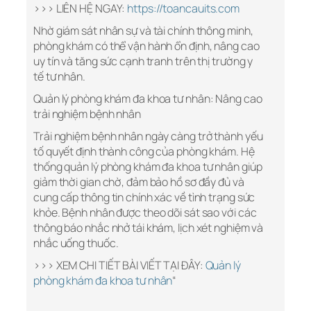
>>> LIÊN HỆ NGAY:
https://toancauits.com
Nhờ giám sát nhân sự và tài chính thông minh,
phòng khám có thể vận hành ổn định, nâng cao
uy tín và tăng sức cạnh tranh trên thị trường y
tế tư nhân.
Quản lý phòng khám đa khoa tư nhân: Nâng cao
trải nghiệm bệnh nhân
Trải nghiệm bệnh nhân ngày càng trở thành yếu
tố quyết định thành công của phòng khám. Hệ
thống quản lý phòng khám đa khoa tư nhân giúp
giảm thời gian chờ, đảm bảo hồ sơ đầy đủ và
cung cấp thông tin chính xác về tình trạng sức
khỏe. Bệnh nhân được theo dõi sát sao với các
thông báo nhắc nhở tái khám, lịch xét nghiệm và
nhắc uống thuốc.
>>> XEM CHI TIẾT BÀI VIẾT TẠI ĐÂY:
Quản lý
phòng khám đa khoa tư nhân
“