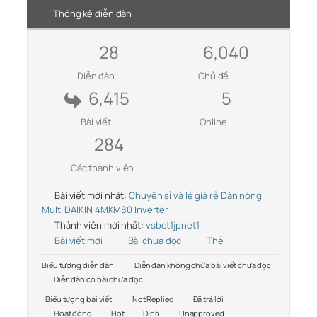
Thống kê diễn đàn
28
6,040
Diễn đàn
Chủ đề
6,415
5
Bài viết
Online
284
Các thành viên
Bài viết mới nhất:
Chuyên sỉ và lẻ giá rẻ Dàn nóng
Multi DAIKIN 4MKM80 Inverter
Thành viên mới nhất:
vsbet1jpnet1
Bài viết mới
Bài chưa đọc
Thẻ
Biểu tượng diễn đàn:
Diễn đàn không chứa bài viết chưa đọc
Diễn đàn có bài chưa đọc
Biểu tượng bài viết:
Not Replied
Đã trả lời
Hoạt động
Hot
Dính
Unapproved