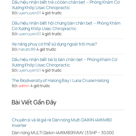
Dấu hiệu nhận biết trẻ có bàn chân bẹt – Phòng Khám Cơ
Xương Khớp Usac Chiropractic
Bởi
uyenuyen01
4 giờ trước
Dấu hiệu nhận biết hội chứng bàn chân bẹt – Phòng Khám
Cơ Xương Khớp Usac Chiropractic
Bởi
uyenuyen01
4 giờ trước
Xe nâng phuy có thể sử dụng ngoài trời mưa?
Bởi
hanatc89
4 giờ trước
Dấu hiệu nhận biết bé bị bàn chân bẹt – Phòng Khám Cơ
Xương Khớp Usac Chiropractic
Bởi
uyenuyen01
4 giờ trước
The Biodiversity of Halong Bay | Luna Cruise Halong
Bởi
admin
4 giờ trước
Bài Viết Gần Đây
Chuyên sỉ và lẻ giá rẻ Dàn nóng Multi DAIKIN 4MKM80
Inverter
Dàn nóng MULTI Daikin 4MKM80RVMV (3.5HP – 30.000