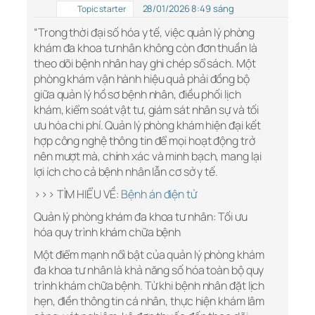
28/01/2026 8:49 sáng
Topic starter
“Trong thời đại số hóa y tế, việc quản lý phòng
khám đa khoa tư nhân không còn đơn thuần là
theo dõi bệnh nhân hay ghi chép sổ sách. Một
phòng khám vận hành hiệu quả phải đồng bộ
giữa quản lý hồ sơ bệnh nhân, điều phối lịch
khám, kiểm soát vật tư, giám sát nhân sự và tối
ưu hóa chi phí. Quản lý phòng khám hiện đại kết
hợp công nghệ thông tin để mọi hoạt động trở
nên mượt mà, chính xác và minh bạch, mang lại
lợi ích cho cả bệnh nhân lẫn cơ sở y tế.
>>> TÌM HIỂU VỀ:
Bệnh án điện tử
Quản lý phòng khám đa khoa tư nhân: Tối ưu
hóa quy trình khám chữa bệnh
Một điểm mạnh nổi bật của quản lý phòng khám
đa khoa tư nhân là khả năng số hóa toàn bộ quy
trình khám chữa bệnh. Từ khi bệnh nhân đặt lịch
hẹn, điền thông tin cá nhân, thực hiện khám lâm