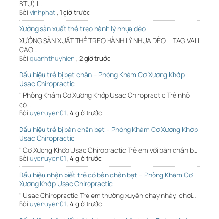
BTU) l…
Bởi
vinhphat
,
1 giờ trước
Xưởng sản xuất thẻ treo hành lý nhựa dẻo
XƯỞNG SẢN XUẤT THẺ TREO HÀNH LÝ NHỰA DẺO – TAG VALI
CAO…
Bởi
quanhthuyhien
,
2 giờ trước
Dấu hiệu trẻ bị bẹt chân – Phòng Khám Cơ Xương Khớp
Usac Chiropractic
" Phòng Khám Cơ Xương Khớp Usac Chiropractic Trẻ nhỏ
có…
Bởi
uyenuyen01
,
4 giờ trước
Dấu hiệu trẻ bị bàn chân bẹt – Phòng Khám Cơ Xương Khớp
Usac Chiropractic
" Cơ Xương Khớp Usac Chiropractic Trẻ em với bàn chân b…
Bởi
uyenuyen01
,
4 giờ trước
Dấu hiệu nhận biết trẻ có bàn chân bẹt – Phòng Khám Cơ
Xương Khớp Usac Chiropractic
" Usac Chiropractic Trẻ em thường xuyên chạy nhảy, chơi…
Bởi
uyenuyen01
,
4 giờ trước