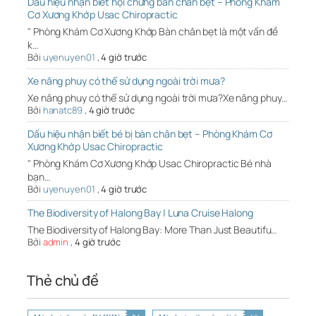
Dấu hiệu nhận biết hội chứng bàn chân bẹt – Phòng Khám
Cơ Xương Khớp Usac Chiropractic
" Phòng Khám Cơ Xương Khớp Bàn chân bẹt là một vấn đề
k…
Bởi
uyenuyen01
,
4 giờ trước
Xe nâng phuy có thể sử dụng ngoài trời mưa?
Xe nâng phuy có thể sử dụng ngoài trời mưa?Xe nâng phuy…
Bởi
hanatc89
,
4 giờ trước
Dấu hiệu nhận biết bé bị bàn chân bẹt – Phòng Khám Cơ
Xương Khớp Usac Chiropractic
" Phòng Khám Cơ Xương Khớp Usac Chiropractic Bé nhà
bạn…
Bởi
uyenuyen01
,
4 giờ trước
The Biodiversity of Halong Bay | Luna Cruise Halong
The Biodiversity of Halong Bay: More Than Just Beautifu…
Bởi
admin
,
4 giờ trước
Thẻ chủ đề