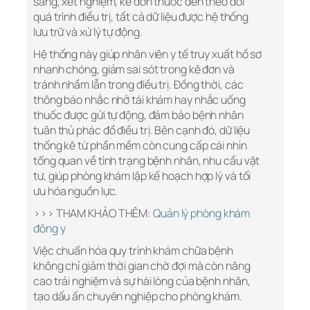
sàng, xét nghiệm, kê đơn thuốc đến theo dõi
quá trình điều trị, tất cả dữ liệu được hệ thống
lưu trữ và xử lý tự động.
Hệ thống này giúp nhân viên y tế truy xuất hồ sơ
nhanh chóng, giảm sai sót trong kê đơn và
tránh nhầm lẫn trong điều trị. Đồng thời, các
thông báo nhắc nhở tái khám hay nhắc uống
thuốc được gửi tự động, đảm bảo bệnh nhân
tuân thủ phác đồ điều trị. Bên cạnh đó, dữ liệu
thống kê từ phần mềm còn cung cấp cái nhìn
tổng quan về tình trạng bệnh nhân, nhu cầu vật
tư, giúp phòng khám lập kế hoạch hợp lý và tối
ưu hóa nguồn lực.
>>> THAM KHẢO THÊM:
Quản lý phòng khám
đông y
Việc chuẩn hóa quy trình khám chữa bệnh
không chỉ giảm thời gian chờ đợi mà còn nâng
cao trải nghiệm và sự hài lòng của bệnh nhân,
tạo dấu ấn chuyên nghiệp cho phòng khám.