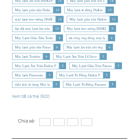
Máy lạnh âm trần DAIKIN
24
Máy lạnh giấu trần nối ố
18
Máy lạnh giấu trần Daiki
18
Máy lạnh tủ đứng Daikin
15
máy lạnh treo tường DAIK
14
Máy lạnh giấu trần Daikin
11
lắp đặt máy lạnh âm trần
10
Máy lạnh treo tường DAIKI
9
Máy Lạnh Giấu Trần Toshi
8
thi công ống đồng máy lạ
8
Máy lạnh giấu trần Panas
6
Máy lạnh âm trần nối ống
6
Máy lạnh Toshiba
6
Máy Lạnh Âm Trần LG Inve
5
Máy Lạnh Âm Trần Daikin F
5
Máy Lạnh Giấu Trần Panaso
5
Máy lạnh Panasonic
5
Máy Lạnh Tủ Đứng Daikin F
5
diện tích sử dụng Máy lạ
5
Máy Lạnh Tủ Đứng Panason
5
Xem tất cả thẻ (922)
Chia sẻ: