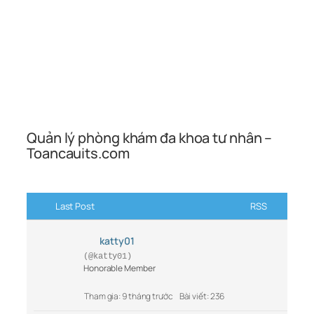
Quản lý phòng khám đa khoa tư nhân –
Toancauits.com
Last Post
RSS
katty01
(@katty01)
Honorable Member
Tham gia: 9 tháng trước
Bài viết: 236