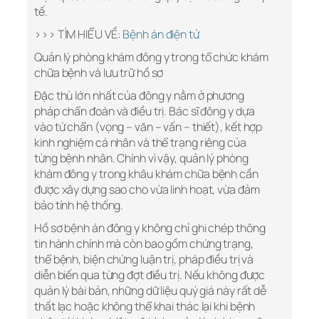
tế.
>>> TÌM HIỂU VỀ:
Bệnh án điện tử
Quản lý phòng khám đông y trong tổ chức khám
chữa bệnh và lưu trữ hồ sơ
Đặc thù lớn nhất của đông y nằm ở phương
pháp chẩn đoán và điều trị. Bác sĩ đông y dựa
vào tứ chẩn (vọng – văn – vấn – thiết), kết hợp
kinh nghiệm cá nhân và thể trạng riêng của
từng bệnh nhân. Chính vì vậy, quản lý phòng
khám đông y trong khâu khám chữa bệnh cần
được xây dựng sao cho vừa linh hoạt, vừa đảm
bảo tính hệ thống.
Hồ sơ bệnh án đông y không chỉ ghi chép thông
tin hành chính mà còn bao gồm chứng trạng,
thể bệnh, biện chứng luận trị, pháp điều trị và
diễn biến qua từng đợt điều trị. Nếu không được
quản lý bài bản, những dữ liệu quý giá này rất dễ
thất lạc hoặc không thể khai thác lại khi bệnh