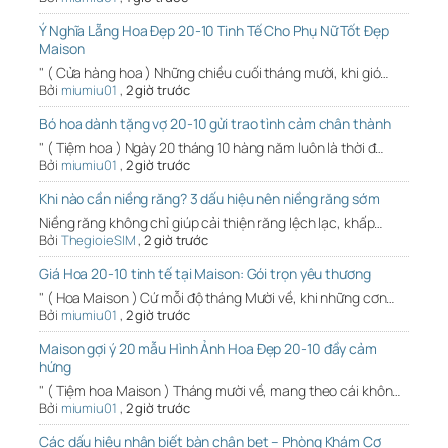
Ý Nghĩa Lẵng Hoa Đẹp 20-10 Tinh Tế Cho Phụ Nữ Tốt Đẹp
Maison
" ( Cửa hàng hoa ) Những chiều cuối tháng mười, khi gió…
Bởi
miumiu01
,
2 giờ trước
Bó hoa dành tặng vợ 20-10 gửi trao tình cảm chân thành
" ( Tiệm hoa ) Ngày 20 tháng 10 hàng năm luôn là thời đ…
Bởi
miumiu01
,
2 giờ trước
Khi nào cần niềng răng? 3 dấu hiệu nên niềng răng sớm
Niềng răng không chỉ giúp cải thiện răng lệch lạc, khấp…
Bởi
ThegioieSIM
,
2 giờ trước
Giá Hoa 20-10 tinh tế tại Maison: Gói trọn yêu thương
" ( Hoa Maison ) Cứ mỗi độ tháng Mười về, khi những cơn…
Bởi
miumiu01
,
2 giờ trước
Maison gợi ý 20 mẫu Hình Ảnh Hoa Đẹp 20-10 đầy cảm
hứng
" ( Tiệm hoa Maison ) Tháng mười về, mang theo cái khôn…
Bởi
miumiu01
,
2 giờ trước
Các dấu hiệu nhận biết bàn chân bẹt – Phòng Khám Cơ