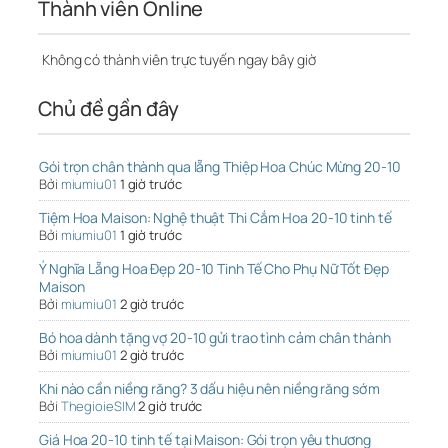
Thành viên Online
Không có thành viên trực tuyến ngay bây giờ
Chủ đề gần đây
Gói trọn chân thành qua lẵng Thiệp Hoa Chúc Mừng 20-10
Bởi
miumiu01
1 giờ trước
Tiệm Hoa Maison: Nghệ thuật Thi Cắm Hoa 20-10 tinh tế
Bởi
miumiu01
1 giờ trước
Ý Nghĩa Lẵng Hoa Đẹp 20-10 Tinh Tế Cho Phụ Nữ Tốt Đẹp
Maison
Bởi
miumiu01
2 giờ trước
Bó hoa dành tặng vợ 20-10 gửi trao tình cảm chân thành
Bởi
miumiu01
2 giờ trước
Khi nào cần niềng răng? 3 dấu hiệu nên niềng răng sớm
Bởi
ThegioieSIM
2 giờ trước
Giá Hoa 20-10 tinh tế tại Maison: Gói trọn yêu thương