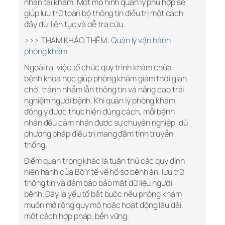
nhân tái khám. Một mô hình quản lý phù hợp sẽ
giúp lưu trữ toàn bộ thông tin điều trị một cách
đầy đủ, liên tục và dễ tra cứu.
>>> THAM KHẢO THÊM:
Quản lý vận hành
phòng khám
Ngoài ra, việc tổ chức quy trình khám chữa
bệnh khoa học giúp phòng khám giảm thời gian
chờ, tránh nhầm lẫn thông tin và nâng cao trải
nghiệm người bệnh. Khi quản lý phòng khám
đông y được thực hiện đúng cách, mỗi bệnh
nhân đều cảm nhận được sự chuyên nghiệp, dù
phương pháp điều trị mang đậm tính truyền
thống.
Điểm quan trọng khác là tuân thủ các quy định
hiện hành của Bộ Y tế về hồ sơ bệnh án, lưu trữ
thông tin và đảm bảo bảo mật dữ liệu người
bệnh. Đây là yếu tố bắt buộc nếu phòng khám
muốn mở rộng quy mô hoặc hoạt động lâu dài
một cách hợp pháp, bền vững.