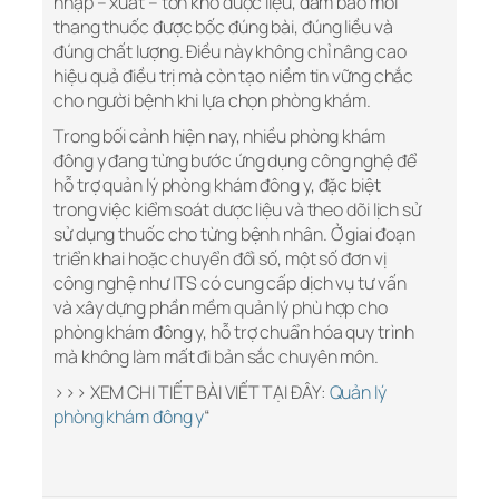
nhập – xuất – tồn kho dược liệu, đảm bảo mỗi
thang thuốc được bốc đúng bài, đúng liều và
đúng chất lượng. Điều này không chỉ nâng cao
hiệu quả điều trị mà còn tạo niềm tin vững chắc
cho người bệnh khi lựa chọn phòng khám.
Trong bối cảnh hiện nay, nhiều phòng khám
đông y đang từng bước ứng dụng công nghệ để
hỗ trợ quản lý phòng khám đông y, đặc biệt
trong việc kiểm soát dược liệu và theo dõi lịch sử
sử dụng thuốc cho từng bệnh nhân. Ở giai đoạn
triển khai hoặc chuyển đổi số, một số đơn vị
công nghệ như ITS có cung cấp dịch vụ tư vấn
và xây dựng phần mềm quản lý phù hợp cho
phòng khám đông y, hỗ trợ chuẩn hóa quy trình
mà không làm mất đi bản sắc chuyên môn.
>>> XEM CHI TIẾT BÀI VIẾT TẠI ĐÂY:
Quản lý
phòng khám đông y
“