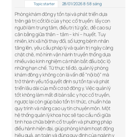
28/01/2026 8:58 sáng
Topic starter
Phòng khám đông y tồn tại và phát triển dựa
trên giá trị cốt lõi của y học cổ truyền: lấy con
người làm trung tâm, điều trị từ gốc, đề cao sự
cân bằng giữa thân – tâm – khí – huyết. Tuy
nhiên, khi xã hội thay đổi, số lượng bệnh nhân
tăng lên, yêu cầu pháp lý và quản trị ngày càng
chặt chẽ, mô hình vận hành truyền thống dựa
nhiều vào kinh nghiệm cá nhân bắt đầu bộc lộ
những hạn chế. Từ thực tế đó, quản lý phòng
khám đông y không còn là vấn đề “nội bộ” mà
trở thành yếu tố quyết định sự tồn tại và phát
triển lâu dài của mỗi cơ sở đông y. Việc quản lý
tốt không làm mất đi bản sắc y học cổ truyền,
ngược lại còn giúp bảo tồn tri thức, chuẩn hóa
quy trình và nâng cao uy tín chuyên môn. Một
hệ thống quản lý khoa học sẽ tạo cầu nối giữa
tinh hoa chữa bệnh cổ truyền và phương pháp
điều hành hiện đại, giúp phòng khám hoạt động
hiệu quả, an toàn và đúng quy định của ngành y