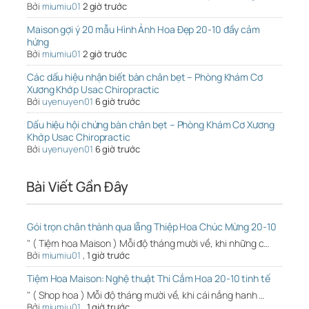
Bởi
miumiu01
2 giờ trước
Maison gợi ý 20 mẫu Hình Ảnh Hoa Đẹp 20-10 đầy cảm
hứng
Bởi
miumiu01
2 giờ trước
Các dấu hiệu nhận biết bàn chân bẹt – Phòng Khám Cơ
Xương Khớp Usac Chiropractic
Bởi
uyenuyen01
6 giờ trước
Dấu hiệu hội chứng bàn chân bẹt – Phòng Khám Cơ Xương
Khớp Usac Chiropractic
Bởi
uyenuyen01
6 giờ trước
Bài Viết Gần Đây
Gói trọn chân thành qua lẵng Thiệp Hoa Chúc Mừng 20-10
" ( Tiệm hoa Maison ) Mỗi độ tháng mười về, khi những c…
Bởi
miumiu01
,
1 giờ trước
Tiệm Hoa Maison: Nghệ thuật Thi Cắm Hoa 20-10 tinh tế
" ( Shop hoa ) Mỗi độ tháng mười về, khi cái nắng hanh …
Bởi
miumiu01
,
1 giờ trước