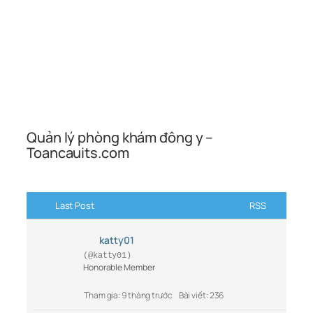
Quản lý phòng khám đông y –
Toancauits.com
Last Post
RSS
katty01
(@katty01)
Honorable Member
Tham gia: 9 tháng trước
Bài viết: 236