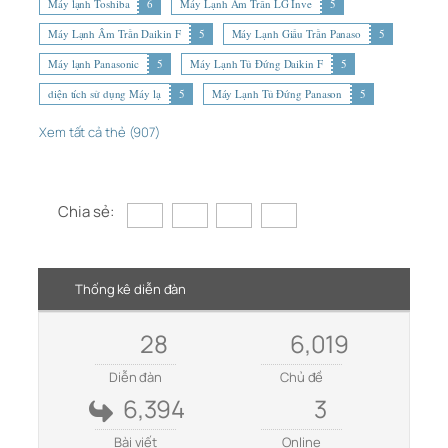
Máy lạnh Toshiba
6
Máy Lạnh Âm Trần LG Inve
5
Máy Lạnh Âm Trần Daikin F
5
Máy Lạnh Giấu Trần Panaso
5
Máy lạnh Panasonic
5
Máy Lạnh Tủ Đứng Daikin F
5
diện tích sử dụng Máy lạ
5
Máy Lạnh Tủ Đứng Panason
5
Xem tất cả thẻ (907)
Chia sẻ:
Thống kê diễn đàn
28
6,019
Diễn đàn
Chủ đề
6,394
3
Bài viết
Online