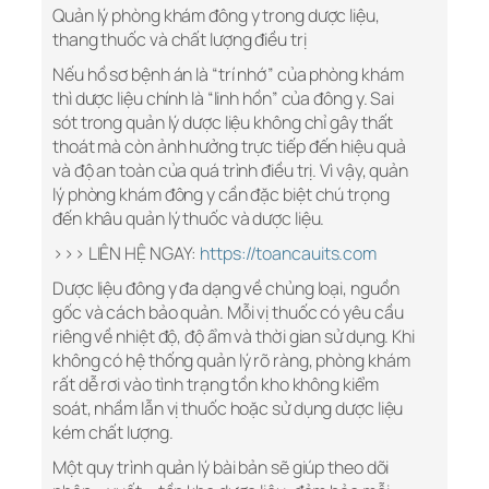
Quản lý phòng khám đông y trong dược liệu,
thang thuốc và chất lượng điều trị
Nếu hồ sơ bệnh án là “trí nhớ” của phòng khám
thì dược liệu chính là “linh hồn” của đông y. Sai
sót trong quản lý dược liệu không chỉ gây thất
thoát mà còn ảnh hưởng trực tiếp đến hiệu quả
và độ an toàn của quá trình điều trị. Vì vậy, quản
lý phòng khám đông y cần đặc biệt chú trọng
đến khâu quản lý thuốc và dược liệu.
>>> LIÊN HỆ NGAY:
https://toancauits.com
Dược liệu đông y đa dạng về chủng loại, nguồn
gốc và cách bảo quản. Mỗi vị thuốc có yêu cầu
riêng về nhiệt độ, độ ẩm và thời gian sử dụng. Khi
không có hệ thống quản lý rõ ràng, phòng khám
rất dễ rơi vào tình trạng tồn kho không kiểm
soát, nhầm lẫn vị thuốc hoặc sử dụng dược liệu
kém chất lượng.
Một quy trình quản lý bài bản sẽ giúp theo dõi