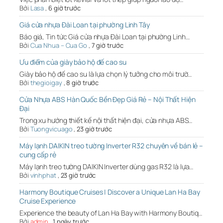
Bởi
Lasa
,
6 giờ trước
Giá cửa nhựa Đài Loan tại phường Linh Tây
Báo giá, Tin tức Giá cửa nhựa Đài Loan tại phường Linh…
Bởi
Cua Nhua – Cua Go
,
7 giờ trước
Ưu điểm của giày bảo hộ đế cao su
Giày bảo hộ đế cao su là lựa chọn lý tưởng cho môi trườ…
Bởi
thegioigay
,
8 giờ trước
Cửa Nhựa ABS Hàn Quốc Bền Đẹp Giá Rẻ – Nội Thất Hiện
Đại
Trong xu hướng thiết kế nội thất hiện đại, cửa nhựa ABS…
Bởi
Tuongvicuago
,
23 giờ trước
Máy lạnh DAIKIN treo tường Inverter R32 chuyên về bán lẻ –
cung cấp rẻ
Máy lạnh treo tường DAIKIN Inverter dùng gas R32 là lựa…
Bởi
vinhphat
,
23 giờ trước
Harmony Boutique Cruises | Discover a Unique Lan Ha Bay
Cruise Experience
Experience the beauty of Lan Ha Bay with Harmony Boutiq…
Bởi
admin
,
1 ngày trước