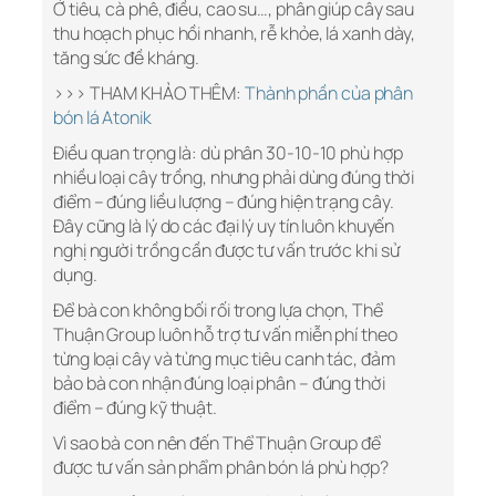
Ở tiêu, cà phê, điều, cao su…, phân giúp cây sau
thu hoạch phục hồi nhanh, rễ khỏe, lá xanh dày,
tăng sức đề kháng.
>>> THAM KHẢO THÊM:
Thành phần của phân
bón lá Atonik
Điều quan trọng là: dù phân 30-10-10 phù hợp
nhiều loại cây trồng, nhưng phải dùng đúng thời
điểm – đúng liều lượng – đúng hiện trạng cây.
Đây cũng là lý do các đại lý uy tín luôn khuyến
nghị người trồng cần được tư vấn trước khi sử
dụng.
Để bà con không bối rối trong lựa chọn, Thể
Thuận Group luôn hỗ trợ tư vấn miễn phí theo
từng loại cây và từng mục tiêu canh tác, đảm
bảo bà con nhận đúng loại phân – đúng thời
điểm – đúng kỹ thuật.
Vì sao bà con nên đến Thể Thuận Group để
được tư vấn sản phẩm phân bón lá phù hợp?