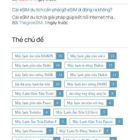
Cài eSIM du lịch cần phải gỡ eSIM di động ra không?
Cài eSIM du lịch là giải pháp giúp kết nối Internet nha…
Bởi
ThegioieSIM
,
1 ngày trước
Thẻ chủ đề
Máy lạnh âm trần DAIKIN
24
Máy lạnh giấu trần nối ố
18
Máy lạnh giấu trần Daiki
18
Máy lạnh tủ đứng Daikin
15
máy lạnh treo tường DAIK
14
Máy lạnh giấu trần Daikin
11
lắp đặt máy lạnh âm trần
10
Máy lạnh treo tường DAIKI
9
Máy Lạnh Giấu Trần Toshi
8
thi công ống đồng máy lạ
8
Máy lạnh giấu trần Panas
6
Máy lạnh âm trần nối ống
6
Máy lạnh Toshiba
6
Máy Lạnh Âm Trần LG Inve
5
Máy Lạnh Âm Trần Daikin F
5
Máy Lạnh Giấu Trần Panaso
5
Máy lạnh Panasonic
5
Máy Lạnh Tủ Đứng Daikin F
5