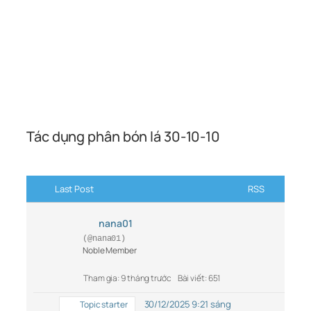
Tác dụng phân bón lá 30-10-10
Last Post
RSS
nana01
(@nana01)
Noble Member
Tham gia: 9 tháng trước
Bài viết: 651
30/12/2025 9:21 sáng
Topic starter