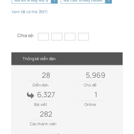
diện tích sử dụng Máy lạ
5
Máy Lạnh Tủ Đứng Panason
5
Xem tất cả thẻ (897)
Chia sẻ:
Thống kê diễn đàn
28
5,969
Diễn đàn
Chủ đề
6,327
1
Bài viết
Online
282
Các thành viên