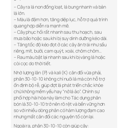
– Cây ra lá non đồng loạt, lá bung nhanh và bản
lá lớn.
– Màu lá đậm hơn, tăng diệp lục, hỗ trợ quá trình
quang hợp diễn ra mạnh mẽ.
– Cây phục hồi rất nhanh sau thu hoạch, sau
mưa bão hoặc sau khi bị suy dinh dưỡng kéo dài.
– Tăng tốc độ kéo đọt ở các cây ăn trái như sầu
riêng, mít, bưởi, cam quýt, xoài, chôm chôm…
– Rau màu bật lại nhanh sau khi bị vàng lá hoặc
còi cọc do thời tiết.
Nhờ lượng lân (P) và kali (K) cân đối vừa phải,
phân 30-10-10 không chỉ nuôi lá mà còn hỗ trợ
ổn định bộ rễ, giúp đợt lá phát triển chắc khỏe
chứ không mềm yếu hay “nở lá ảo”. Chính sự
phối hợp hài hòa này làm cho Tác dụng phân
bón lá 30-10-10 trở nên rõ rệt và bền vững hơn
so với nhiều dòng phân có hàm lượng đạm cao
nhưng mất cân đối các nguyên tố còn lại.
Ngoài ra, phân 30-10-10 còn giúp cây: