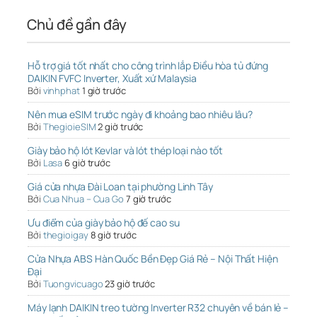
Chủ đề gần đây
Hỗ trợ giá tốt nhất cho công trình lắp Điều hòa tủ đứng
DAIKIN FVFC Inverter, Xuất xứ Malaysia
Bởi
vinhphat
1 giờ trước
Nên mua eSIM trước ngày đi khoảng bao nhiêu lâu?
Bởi
ThegioieSIM
2 giờ trước
Giày bảo hộ lót Kevlar và lót thép loại nào tốt
Bởi
Lasa
6 giờ trước
Giá cửa nhựa Đài Loan tại phường Linh Tây
Bởi
Cua Nhua – Cua Go
7 giờ trước
Ưu điểm của giày bảo hộ đế cao su
Bởi
thegioigay
8 giờ trước
Cửa Nhựa ABS Hàn Quốc Bền Đẹp Giá Rẻ – Nội Thất Hiện
Đại
Bởi
Tuongvicuago
23 giờ trước
Máy lạnh DAIKIN treo tường Inverter R32 chuyên về bán lẻ –