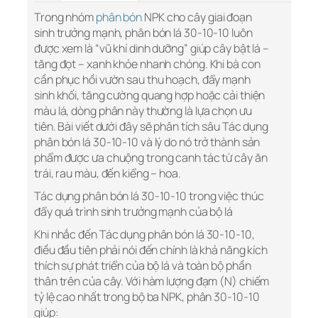
Trong nhóm
phân bón
NPK cho cây giai đoạn
sinh trưởng mạnh, phân bón lá 30-10-10 luôn
được xem là “vũ khí dinh dưỡng” giúp cây bật lá –
tăng đọt – xanh khỏe nhanh chóng. Khi bà con
cần phục hồi vườn sau thu hoạch, đẩy mạnh
sinh khối, tăng cường quang hợp hoặc cải thiện
màu lá, dòng phân này thường là lựa chọn ưu
tiên. Bài viết dưới đây sẽ phân tích sâu Tác dụng
phân bón lá 30-10-10 và lý do nó trở thành sản
phẩm được ưa chuộng trong canh tác từ cây ăn
trái, rau màu, đến kiểng – hoa.
Tác dụng phân bón lá 30-10-10 trong việc thúc
đẩy quá trình sinh trưởng mạnh của bộ lá
Khi nhắc đến Tác dụng phân bón lá 30-10-10,
điều đầu tiên phải nói đến chính là khả năng kích
thích sự phát triển của bộ lá và toàn bộ phần
thân trên của cây. Với hàm lượng đạm (N) chiếm
tỷ lệ cao nhất trong bộ ba NPK, phân 30-10-10
giúp: