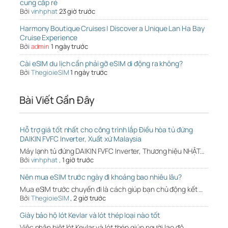
cung cấp rẻ
Bởi
vinhphat
23 giờ trước
Harmony Boutique Cruises | Discover a Unique Lan Ha Bay
Cruise Experience
Bởi
admin
1 ngày trước
Cài eSIM du lịch cần phải gỡ eSIM di động ra không?
Bởi
ThegioieSIM
1 ngày trước
Bài Viết Gần Đây
Hỗ trợ giá tốt nhất cho công trình lắp Điều hòa tủ đứng
DAIKIN FVFC Inverter, Xuất xứ Malaysia
Máy lạnh tủ đứng DAIKIN FVFC Inverter, Thương hiệu NHẬT…
Bởi
vinhphat
,
1 giờ trước
Nên mua eSIM trước ngày đi khoảng bao nhiêu lâu?
Mua eSIM trước chuyến đi là cách giúp bạn chủ động kết …
Bởi
ThegioieSIM
,
2 giờ trước
Giày bảo hộ lót Kevlar và lót thép loại nào tốt
Việc phân biệt lót Kevlar và lót thép giúp người lao độ…