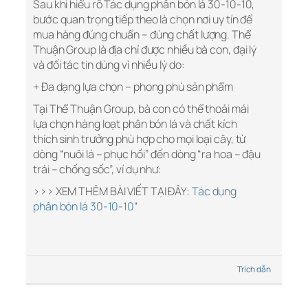
Sau khi hiểu rõ Tác dụng phân bón lá 30-10-10,
bước quan trọng tiếp theo là chọn nơi uy tín để
mua hàng đúng chuẩn – đúng chất lượng. Thể
Thuận Group là địa chỉ được nhiều bà con, đại lý
và đối tác tin dùng vì nhiều lý do:
+ Đa dạng lựa chọn – phong phú sản phẩm
Tại Thể Thuận Group, bà con có thể thoải mái
lựa chọn hàng loạt phân bón lá và chất kích
thích sinh trưởng phù hợp cho mọi loại cây, từ
dòng “nuôi lá – phục hồi” đến dòng “ra hoa – đậu
trái – chống sốc”, ví dụ như:
>>> XEM THÊM BÀI VIẾT TẠI ĐÂY:
Tác dụng
phân bón lá 30-10-10
“
Trích dẫn