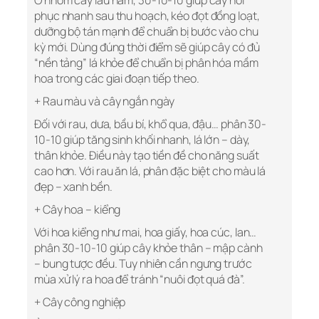
Ở nhóm cây lâu năm, 30-10-10 giúp cây hồi
phục nhanh sau thu hoạch, kéo đọt đồng loạt,
dưỡng bộ tán mạnh để chuẩn bị bước vào chu
kỳ mới. Dùng đúng thời điểm sẽ giúp cây có đủ
“nền tảng” lá khỏe để chuẩn bị phân hóa mầm
hoa trong các giai đoạn tiếp theo.
+ Rau màu và cây ngắn ngày
Đối với rau, dưa, bầu bí, khổ qua, đậu… phân 30-
10-10 giúp tăng sinh khối nhanh, lá lớn – dày,
thân khỏe. Điều này tạo tiền đề cho năng suất
cao hơn. Với rau ăn lá, phân đặc biệt cho màu lá
đẹp – xanh bền.
+ Cây hoa – kiểng
Với hoa kiểng như mai, hoa giấy, hoa cúc, lan…
phân 30-10-10 giúp cây khỏe thân – mập cành
– bung tược đều. Tuy nhiên cần ngưng trước
mùa xử lý ra hoa để tránh “nuôi đọt quá đà”.
+ Cây công nghiệp