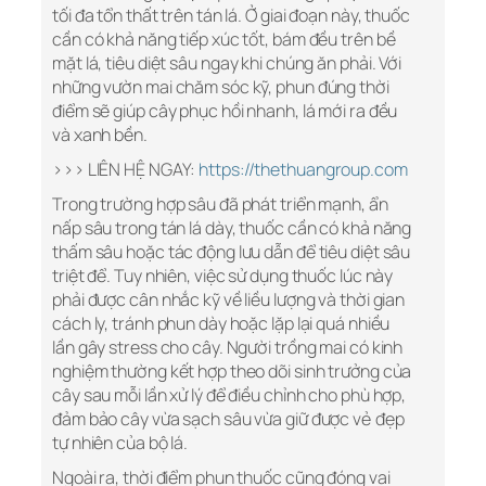
tối đa tổn thất trên tán lá. Ở giai đoạn này, thuốc
cần có khả năng tiếp xúc tốt, bám đều trên bề
mặt lá, tiêu diệt sâu ngay khi chúng ăn phải. Với
những vườn mai chăm sóc kỹ, phun đúng thời
điểm sẽ giúp cây phục hồi nhanh, lá mới ra đều
và xanh bền.
>>> LIÊN HỆ NGAY:
https://thethuangroup.com
Trong trường hợp sâu đã phát triển mạnh, ẩn
nấp sâu trong tán lá dày, thuốc cần có khả năng
thấm sâu hoặc tác động lưu dẫn để tiêu diệt sâu
triệt để. Tuy nhiên, việc sử dụng thuốc lúc này
phải được cân nhắc kỹ về liều lượng và thời gian
cách ly, tránh phun dày hoặc lặp lại quá nhiều
lần gây stress cho cây. Người trồng mai có kinh
nghiệm thường kết hợp theo dõi sinh trưởng của
cây sau mỗi lần xử lý để điều chỉnh cho phù hợp,
đảm bảo cây vừa sạch sâu vừa giữ được vẻ đẹp
tự nhiên của bộ lá.
Ngoài ra, thời điểm phun thuốc cũng đóng vai