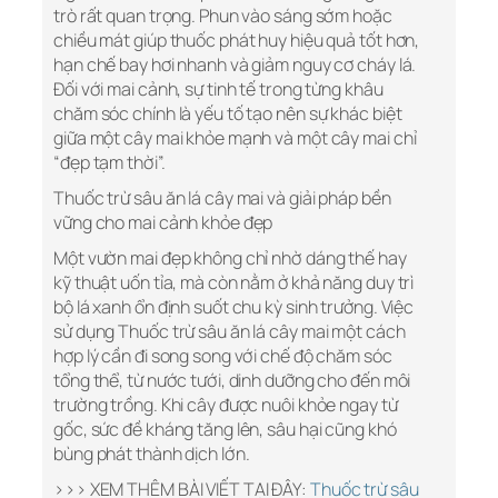
trò rất quan trọng. Phun vào sáng sớm hoặc
chiều mát giúp thuốc phát huy hiệu quả tốt hơn,
hạn chế bay hơi nhanh và giảm nguy cơ cháy lá.
Đối với mai cảnh, sự tinh tế trong từng khâu
chăm sóc chính là yếu tố tạo nên sự khác biệt
giữa một cây mai khỏe mạnh và một cây mai chỉ
“đẹp tạm thời”.
Thuốc trừ sâu ăn lá cây mai và giải pháp bền
vững cho mai cảnh khỏe đẹp
Một vườn mai đẹp không chỉ nhờ dáng thế hay
kỹ thuật uốn tỉa, mà còn nằm ở khả năng duy trì
bộ lá xanh ổn định suốt chu kỳ sinh trưởng. Việc
sử dụng Thuốc trừ sâu ăn lá cây mai một cách
hợp lý cần đi song song với chế độ chăm sóc
tổng thể, từ nước tưới, dinh dưỡng cho đến môi
trường trồng. Khi cây được nuôi khỏe ngay từ
gốc, sức đề kháng tăng lên, sâu hại cũng khó
bùng phát thành dịch lớn.
>>> XEM THÊM BÀI VIẾT TẠI ĐÂY:
Thuốc trừ sâu