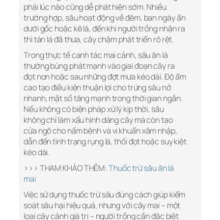
phải lúc nào cũng dễ phát hiện sớm. Nhiều
trường hợp, sâu hoạt động về đêm, ban ngày ẩn
dưới gốc hoặc kẽ lá, đến khi người trồng nhận ra
thì tán lá đã thưa, cây chậm phát triển rõ rệt.
Trong thực tế canh tác mai cảnh, sâu ăn lá
thường bùng phát mạnh vào giai đoạn cây ra
đọt non hoặc sau những đợt mưa kéo dài. Độ ẩm
cao tạo điều kiện thuận lợi cho trứng sâu nở
nhanh, mật số tăng mạnh trong thời gian ngắn.
Nếu không có biện pháp xử lý kịp thời, sâu
không chỉ làm xấu hình dáng cây mà còn tạo
cửa ngõ cho nấm bệnh và vi khuẩn xâm nhập,
dẫn đến tình trạng rụng lá, thối đọt hoặc suy kiệt
kéo dài.
>>> THAM KHẢO THÊM:
Thuốc trừ sâu ăn lá
mai
Việc sử dụng thuốc trừ sâu đúng cách giúp kiểm
soát sâu hại hiệu quả, nhưng với cây mai – một
loại cây cảnh giá trị – người trồng cần đặc biệt