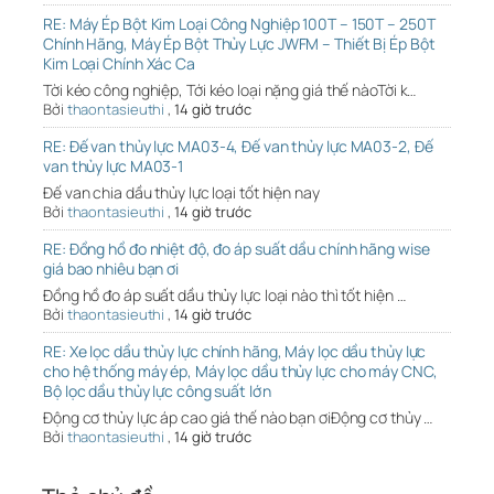
RE: Máy Ép Bột Kim Loại Công Nghiệp 100T – 150T – 250T
Chính Hãng, Máy Ép Bột Thủy Lực JWFM – Thiết Bị Ép Bột
Kim Loại Chính Xác Ca
Tời kéo công nghiệp, Tới kéo loại nặng giá thế nàoTời k…
Bởi
thaontasieuthi
,
14 giờ trước
RE: Đế van thủy lực MA03-4, Đế van thủy lực MA03-2, Đế
van thủy lực MA03-1
Đế van chia dầu thủy lực loại tốt hiện nay
Bởi
thaontasieuthi
,
14 giờ trước
RE: Đồng hồ đo nhiệt độ, đo áp suất dầu chính hãng wise
giá bao nhiêu bạn ơi
Đồng hồ đo áp suất dầu thủy lực loại nào thì tốt hiện …
Bởi
thaontasieuthi
,
14 giờ trước
RE: Xe lọc dầu thủy lực chính hãng, Máy lọc dầu thủy lực
cho hệ thống máy ép, Máy lọc dầu thủy lực cho máy CNC,
Bộ lọc dầu thủy lực công suất lớn
Động cơ thủy lực áp cao giá thế nào bạn ơiĐộng cơ thủy …
Bởi
thaontasieuthi
,
14 giờ trước