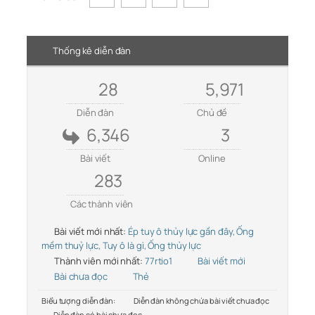
Thống kê diễn đàn
28
5,971
Diễn đàn
Chủ đề
6,346
3
Bài viết
Online
283
Các thành viên
Bài viết mới nhất:
Ép tuy ô thủy lực gần đây, Ống
mềm thuỷ lực, Tuy ô là gì, Ống thủy lực
Thành viên mới nhất:
77rtio1
Bài viết mới
Bài chưa đọc
Thẻ
Biểu tượng diễn đàn:
Diễn đàn không chứa bài viết chưa đọc
Diễn đàn có bài chưa đọc