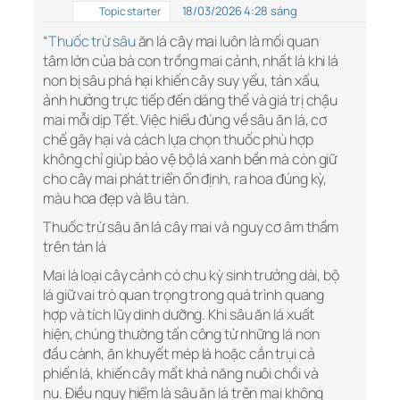
18/03/2026 4:28 sáng
Topic starter
“
Thuốc trừ sâu
ăn lá cây mai luôn là mối quan
tâm lớn của bà con trồng mai cảnh, nhất là khi lá
non bị sâu phá hại khiến cây suy yếu, tán xấu,
ảnh hưởng trực tiếp đến dáng thế và giá trị chậu
mai mỗi dịp Tết. Việc hiểu đúng về sâu ăn lá, cơ
chế gây hại và cách lựa chọn thuốc phù hợp
không chỉ giúp bảo vệ bộ lá xanh bền mà còn giữ
cho cây mai phát triển ổn định, ra hoa đúng kỳ,
màu hoa đẹp và lâu tàn.
Thuốc trừ sâu ăn lá cây mai và nguy cơ âm thầm
trên tán lá
Mai là loại cây cảnh có chu kỳ sinh trưởng dài, bộ
lá giữ vai trò quan trọng trong quá trình quang
hợp và tích lũy dinh dưỡng. Khi sâu ăn lá xuất
hiện, chúng thường tấn công từ những lá non
đầu cành, ăn khuyết mép lá hoặc cắn trụi cả
phiến lá, khiến cây mất khả năng nuôi chồi và
nụ. Điều nguy hiểm là sâu ăn lá trên mai không