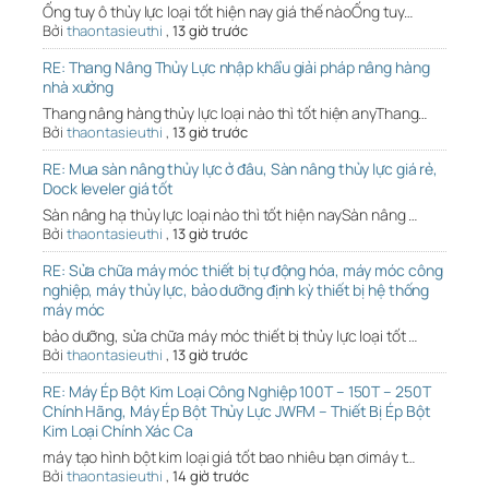
Ống tuy ô thủy lực loại tốt hiện nay giá thế nàoỐng tuy…
Bởi
thaontasieuthi
,
13 giờ trước
RE: Thang Nâng Thủy Lực nhập khẩu giải pháp nâng hàng
nhà xưởng
Thang nâng hàng thủy lực loại nào thì tốt hiện anyThang…
Bởi
thaontasieuthi
,
13 giờ trước
RE: Mua sàn nâng thủy lực ở đâu, Sàn nâng thủy lực giá rẻ,
Dock leveler giá tốt
Sàn nâng hạ thủy lực loại nào thì tốt hiện naySàn nâng …
Bởi
thaontasieuthi
,
13 giờ trước
RE: Sửa chữa máy móc thiết bị tự động hóa, máy móc công
nghiệp, máy thủy lực, bảo dưỡng định kỳ thiết bị hệ thống
máy móc
bảo dưỡng, sửa chữa máy móc thiết bị thủy lực loại tốt …
Bởi
thaontasieuthi
,
13 giờ trước
RE: Máy Ép Bột Kim Loại Công Nghiệp 100T – 150T – 250T
Chính Hãng, Máy Ép Bột Thủy Lực JWFM – Thiết Bị Ép Bột
Kim Loại Chính Xác Ca
máy tạo hình bột kim loại giá tốt bao nhiêu bạn ơimáy t…
Bởi
thaontasieuthi
,
14 giờ trước