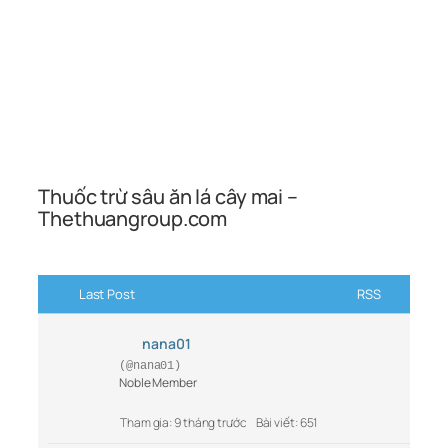
Thuốc trừ sâu ăn lá cây mai –
Thethuangroup.com
Last Post
RSS
nana01
(@nana01)
Noble Member
Tham gia: 9 tháng trước
Bài viết: 651