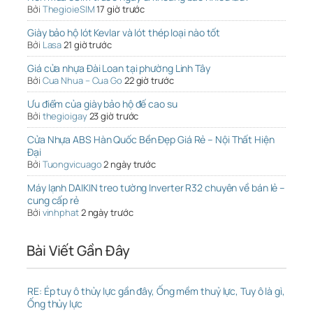
Bởi
ThegioieSIM
17 giờ trước
Giày bảo hộ lót Kevlar và lót thép loại nào tốt
Bởi
Lasa
21 giờ trước
Giá cửa nhựa Đài Loan tại phường Linh Tây
Bởi
Cua Nhua – Cua Go
22 giờ trước
Ưu điểm của giày bảo hộ đế cao su
Bởi
thegioigay
23 giờ trước
Cửa Nhựa ABS Hàn Quốc Bền Đẹp Giá Rẻ – Nội Thất Hiện
Đại
Bởi
Tuongvicuago
2 ngày trước
Máy lạnh DAIKIN treo tường Inverter R32 chuyên về bán lẻ –
cung cấp rẻ
Bởi
vinhphat
2 ngày trước
Bài Viết Gần Đây
RE: Ép tuy ô thủy lực gần đây, Ống mềm thuỷ lực, Tuy ô là gì,
Ống thủy lực