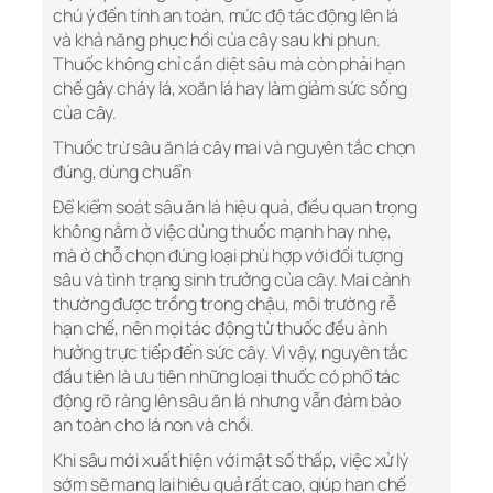
chú ý đến tính an toàn, mức độ tác động lên lá
và khả năng phục hồi của cây sau khi phun.
Thuốc không chỉ cần diệt sâu mà còn phải hạn
chế gây cháy lá, xoăn lá hay làm giảm sức sống
của cây.
Thuốc trừ sâu ăn lá cây mai và nguyên tắc chọn
đúng, dùng chuẩn
Để kiểm soát sâu ăn lá hiệu quả, điều quan trọng
không nằm ở việc dùng thuốc mạnh hay nhẹ,
mà ở chỗ chọn đúng loại phù hợp với đối tượng
sâu và tình trạng sinh trưởng của cây. Mai cảnh
thường được trồng trong chậu, môi trường rễ
hạn chế, nên mọi tác động từ thuốc đều ảnh
hưởng trực tiếp đến sức cây. Vì vậy, nguyên tắc
đầu tiên là ưu tiên những loại thuốc có phổ tác
động rõ ràng lên sâu ăn lá nhưng vẫn đảm bảo
an toàn cho lá non và chồi.
Khi sâu mới xuất hiện với mật số thấp, việc xử lý
sớm sẽ mang lại hiệu quả rất cao, giúp hạn chế