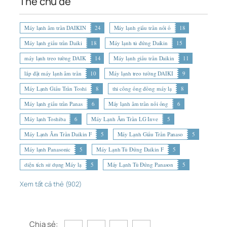
Thẻ chủ đề
Máy lạnh âm trần DAIKIN
24
Máy lạnh giấu trần nối ố
18
Máy lạnh giấu trần Daiki
18
Máy lạnh tủ đứng Daikin
15
máy lạnh treo tường DAIK
14
Máy lạnh giấu trần Daikin
11
lắp đặt máy lạnh âm trần
10
Máy lạnh treo tường DAIKI
9
Máy Lạnh Giấu Trần Toshi
8
thi công ống đồng máy lạ
8
Máy lạnh giấu trần Panas
6
Máy lạnh âm trần nối ống
6
Máy lạnh Toshiba
6
Máy Lạnh Âm Trần LG Inve
5
Máy Lạnh Âm Trần Daikin F
5
Máy Lạnh Giấu Trần Panaso
5
Máy lạnh Panasonic
5
Máy Lạnh Tủ Đứng Daikin F
5
diện tích sử dụng Máy lạ
5
Máy Lạnh Tủ Đứng Panason
5
Xem tất cả thẻ (902)
Chia sẻ: