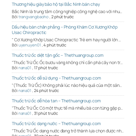
Thương hiệu giày bảo hộ tại Bắc Ninh bán chạy
Bắc Ninh là trung tâm công nghiệp công nghệ cao với nhu…
Bởi
trangvangbaoho
,
2 phút trước
Dấu hiệu bàn chân phẳng – Phòng Khám Cơ Xương Khớp
Usac Chiropractic
" Cơ Xương Khớp Usac Chiropractic Trẻ em hay người lớn …
Bởi
uyenuyen01
,
4 phút trước
Thuốc trừ ốc diệt tận gốc – Thethuangroup.com
"Thuốc Trừ Ốc Ốc bươu vàng không chỉ cắn phá cây non tr…
Bởi
nana01
,
17 phút trước
Thuốc trừ ốc dễ sử dụng – Thethuangroup.com
"(Thuốc Trừ Ốc) Không phải lúc nào hiệu quả của một sản…
Bởi
nana01
,
24 phút trước
Thuốc trừ ốc dễ hòa tan – Thethuangroup.com
"Thuốc Trừ Ốc Có một thực tế mà nhiều bà con từng gặp p…
Bởi
nana01
,
31 phút trước
Thuốc trừ ốc dạng nước – Thethuangroup.com
"Thuốc Trừ Ốc dạng nước đang trở thành lựa chọn được nh…