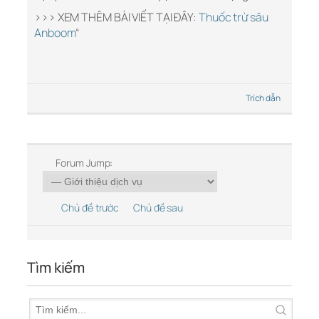
>>> XEM THÊM BÀI VIẾT TẠI ĐÂY:
Thuốc trừ sâu
Anboom
“
Trích dẫn
Forum Jump:
Chủ đề trước
Chủ đề sau
Tìm kiếm