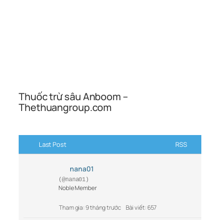
Thuốc trừ sâu Anboom –
Thethuangroup.com
Last Post
RSS
nana01
(@nana01)
Noble Member
Tham gia: 9 tháng trước
Bài viết: 657