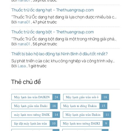
Bởi
nana01
,
39 phút trước
Thuốc trừ ốc dạng hạt – Thethuangroup.com
"Thuốc Trừ Ốc dạng hạt đang là lựa chọn được nhiều bà c…
Bởi
nana01
,
47 phút trước
Thuốc trừ ốc dạng bột – Thethuangroup.com
"Thuốc Trừ Ốc dạng bột đang là một trong những giải phá…
Bởi
nana01
,
56 phút trước
Thiết bị bảo hộ lao động tại Ninh Bình ở đâu tốt nhất?
Sự phát triển của các khu công nghiệp và công trình xây…
Bởi
Lasa
,
1 giờ trước
Thẻ chủ đề
Máy lạnh âm trần DAIKIN
24
Máy lạnh giấu trần nối ố
18
Máy lạnh giấu trần Daiki
18
Máy lạnh tủ đứng Daikin
15
máy lạnh treo tường DAIK
14
Máy lạnh giấu trần Daikin
11
lắp đặt máy lạnh âm trần
10
Máy lạnh treo tường DAIKI
9