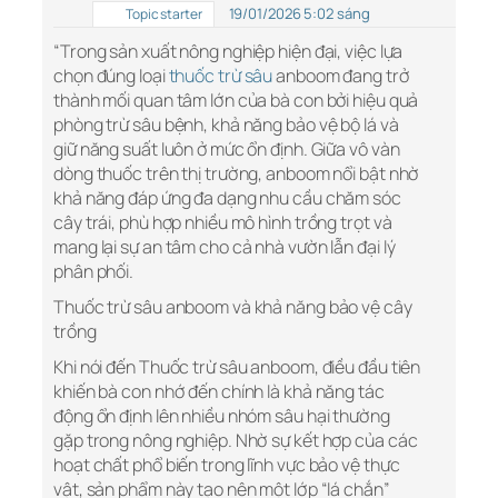
19/01/2026 5:02 sáng
Topic starter
“Trong sản xuất nông nghiệp hiện đại, việc lựa
chọn đúng loại
thuốc trừ sâu
anboom đang trở
thành mối quan tâm lớn của bà con bởi hiệu quả
phòng trừ sâu bệnh, khả năng bảo vệ bộ lá và
giữ năng suất luôn ở mức ổn định. Giữa vô vàn
dòng thuốc trên thị trường, anboom nổi bật nhờ
khả năng đáp ứng đa dạng nhu cầu chăm sóc
cây trái, phù hợp nhiều mô hình trồng trọt và
mang lại sự an tâm cho cả nhà vườn lẫn đại lý
phân phối.
Thuốc trừ sâu anboom và khả năng bảo vệ cây
trồng
Khi nói đến Thuốc trừ sâu anboom, điều đầu tiên
khiến bà con nhớ đến chính là khả năng tác
động ổn định lên nhiều nhóm sâu hại thường
gặp trong nông nghiệp. Nhờ sự kết hợp của các
hoạt chất phổ biến trong lĩnh vực bảo vệ thực
vật, sản phẩm này tạo nên một lớp “lá chắn”