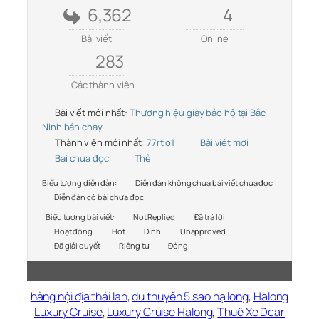
6,362
4
Bài viết
Online
283
Các thành viên
Bài viết mới nhất:
Thương hiệu giày bảo hộ tại Bắc
Ninh bán chạy
Thành viên mới nhất:
77rtio1
Bài viết mới
Bài chưa đọc
Thẻ
Biểu tượng diễn đàn:
Diễn đàn không chứa bài viết chưa đọc
Diễn đàn có bài chưa đọc
Biểu tượng bài viết:
Not Replied
Đã trả lời
Hoạt động
Hot
Dính
Unapproved
Đã giải quyết
Riêng tư
Đóng
hàng nội địa thái lan
,
du thuyền 5 sao hạ long
,
Halong
Luxury Cruise
,
Luxury Cruise Halong
,
Thuê Xe Dcar