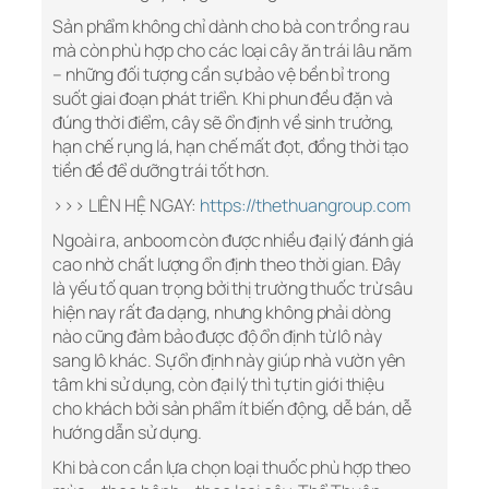
Sản phẩm không chỉ dành cho bà con trồng rau
mà còn phù hợp cho các loại cây ăn trái lâu năm
– những đối tượng cần sự bảo vệ bền bỉ trong
suốt giai đoạn phát triển. Khi phun đều đặn và
đúng thời điểm, cây sẽ ổn định về sinh trưởng,
hạn chế rụng lá, hạn chế mất đọt, đồng thời tạo
tiền đề để dưỡng trái tốt hơn.
>>> LIÊN HỆ NGAY:
https://thethuangroup.com
Ngoài ra, anboom còn được nhiều đại lý đánh giá
cao nhờ chất lượng ổn định theo thời gian. Đây
là yếu tố quan trọng bởi thị trường thuốc trừ sâu
hiện nay rất đa dạng, nhưng không phải dòng
nào cũng đảm bảo được độ ổn định từ lô này
sang lô khác. Sự ổn định này giúp nhà vườn yên
tâm khi sử dụng, còn đại lý thì tự tin giới thiệu
cho khách bởi sản phẩm ít biến động, dễ bán, dễ
hướng dẫn sử dụng.
Khi bà con cần lựa chọn loại thuốc phù hợp theo