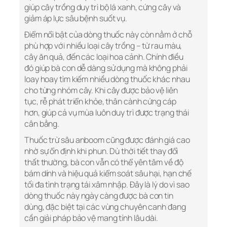
giúp cây trồng duy trì bộ lá xanh, cứng cây và
giảm áp lực sâu bệnh suốt vụ.
Điểm nổi bật của dòng thuốc này còn nằm ở chỗ
phù hợp với nhiều loại cây trồng – từ rau màu,
cây ăn quả, đến các loại hoa cảnh. Chính điều
đó giúp bà con dễ dàng sử dụng mà không phải
loay hoay tìm kiếm nhiều dòng thuốc khác nhau
cho từng nhóm cây. Khi cây được bảo vệ liên
tục, rễ phát triển khỏe, thân cành cứng cáp
hơn, giúp cả vụ mùa luôn duy trì được trạng thái
cân bằng.
Thuốc trừ sâu anboom cũng được đánh giá cao
nhờ sự ổn định khi phun. Dù thời tiết thay đổi
thất thường, bà con vẫn có thể yên tâm về độ
bám dính và hiệu quả kiểm soát sâu hại, hạn chế
tối đa tình trạng tái xâm nhập. Đây là lý do vì sao
dòng thuốc này ngày càng được bà con tin
dùng, đặc biệt tại các vùng chuyên canh đang
cần giải pháp bảo vệ mang tính lâu dài.