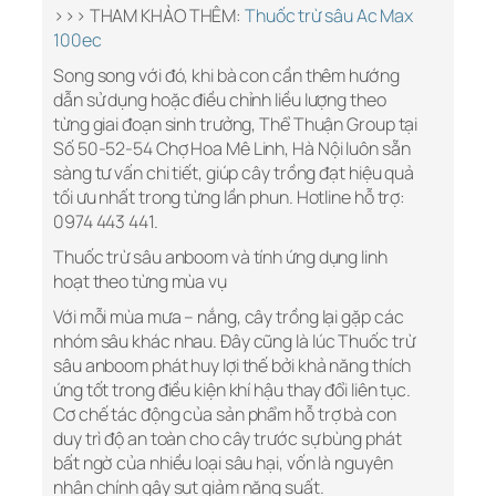
>>> THAM KHẢO THÊM:
Thuốc trừ sâu Ac Max
100ec
Song song với đó, khi bà con cần thêm hướng
dẫn sử dụng hoặc điều chỉnh liều lượng theo
từng giai đoạn sinh trưởng, Thể Thuận Group tại
Số 50-52-54 Chợ Hoa Mê Linh, Hà Nội luôn sẵn
sàng tư vấn chi tiết, giúp cây trồng đạt hiệu quả
tối ưu nhất trong từng lần phun. Hotline hỗ trợ:
0974 443 441.
Thuốc trừ sâu anboom và tính ứng dụng linh
hoạt theo từng mùa vụ
Với mỗi mùa mưa – nắng, cây trồng lại gặp các
nhóm sâu khác nhau. Đây cũng là lúc Thuốc trừ
sâu anboom phát huy lợi thế bởi khả năng thích
ứng tốt trong điều kiện khí hậu thay đổi liên tục.
Cơ chế tác động của sản phẩm hỗ trợ bà con
duy trì độ an toàn cho cây trước sự bùng phát
bất ngờ của nhiều loại sâu hại, vốn là nguyên
nhân chính gây sụt giảm năng suất.