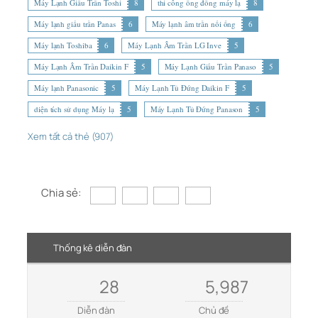
Máy Lạnh Giấu Trần Toshi
8
thi công ống đồng máy lạ
8
Máy lạnh giấu trần Panas
6
Máy lạnh âm trần nối ống
6
Máy lạnh Toshiba
6
Máy Lạnh Âm Trần LG Inve
5
Máy Lạnh Âm Trần Daikin F
5
Máy Lạnh Giấu Trần Panaso
5
Máy lạnh Panasonic
5
Máy Lạnh Tủ Đứng Daikin F
5
diện tích sử dụng Máy lạ
5
Máy Lạnh Tủ Đứng Panason
5
Xem tất cả thẻ (907)
Chia sẻ:
Thống kê diễn đàn
28
5,987
Diễn đàn
Chủ đề