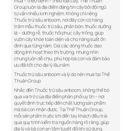
mùa – theo bệnh – theo loại cây, Thể Thuận
Group luôn là địa điểm đáng tin cậy bởi đội ngũ
tư vấn nhiều kinh nghiệm. Không chỉ riêng
Thuốc trừ sâu anboom, nơi đây còn có hàng
trăm mẫu thuốc trừ sâu, phân bón, thuốc dưỡng
lá – dưỡng rễ, thuốc hồi phục cây trồng, giúp
vườn cây khỏe toàn diện và cho năng suất ổn
định qua từng năm. Giá các dòng thuốc dao
động linh hoạt theo thị trường, nhưng nhìn
chung luôn dễ chịu, phù hợp bà con và đảm bảo
ưu đãi tốt cho đại lý lâu năm.
Thuốc trừ sâu anboom và lý do nên mua tại Thể
Thuận Group
Nhắc đến Thuốc trừ sâu anboom, không thể bỏ
qua vai trò của địa điểm phân phối uy tín – nơi
quyết định trực tiếp đến chất lượng sản phẩm
mà bà con nhận được. Tại Thể Thuận Group,
mỗi sản phẩm trước khi đến tay khách đều trải
qua quy trình kiểm tra nguồn hàng rõ ràng, giúp
đại lý và bà con an tâm tuyệt đối khi sử dụng.