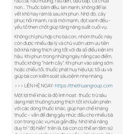
rau cải, rau muống, rau dền, đậu bắp, cà chua
non… Thuốc bám đều, lan mạnh, không để lại
vết khô hay rám lá sau khi phun. Nhờ đó, cây
phục hồi nhanh, ra lá mới mạnh, đọt xanh đều –
yếu tố then chốt giúp tăng năng suất cuối vụ.
Không chỉ phù hợp cho bà con, nhóm thuốc này
còn được nhiều đại lý và chủ vườn ươm ưu tiên
bởi khả năng thích ứng tốt với đa số điều kiện khí
hậu. Khi phun trong những ngày nắng cao điểm,
thuốc không “hành cây”. Khi phun vào sáng sớm
hoặc chiều tối, thuốc phát huy hiệu lực tối ưu và
giúp bà con kiểm soát sâu bệnh nhẹ nhàng.
>>> LIÊN HỆ NGAY:
https://thethuangroup.com
Một lợi thế khác là độ linh hoạt: thuốc trừ sâu
dạng mát thường tương thích tốt khi luân phiên
với các dòng thuốc khác, giúp hạn chế kháng
thuốc – vấn đề đang gây nhức đầu cho nhiều bà
con trong các vụ mùa gần đây. Nhờ khả năng
duy trì “độ hiền” trên lá, bà con có thể an tâm sử