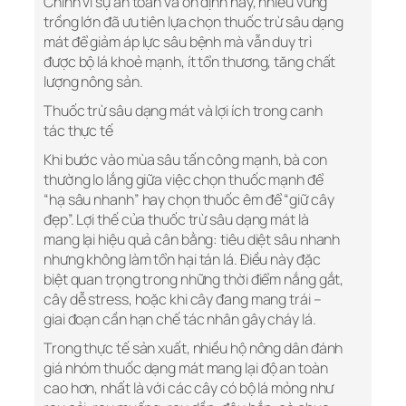
Chính vì sự an toàn và ổn định này, nhiều vùng
trồng lớn đã ưu tiên lựa chọn thuốc trừ sâu dạng
mát để giảm áp lực sâu bệnh mà vẫn duy trì
được bộ lá khoẻ mạnh, ít tổn thương, tăng chất
lượng nông sản.
Thuốc trừ sâu dạng mát và lợi ích trong canh
tác thực tế
Khi bước vào mùa sâu tấn công mạnh, bà con
thường lo lắng giữa việc chọn thuốc mạnh để
“hạ sâu nhanh” hay chọn thuốc êm để “giữ cây
đẹp”. Lợi thế của thuốc trừ sâu dạng mát là
mang lại hiệu quả cân bằng: tiêu diệt sâu nhanh
nhưng không làm tổn hại tán lá. Điều này đặc
biệt quan trọng trong những thời điểm nắng gắt,
cây dễ stress, hoặc khi cây đang mang trái –
giai đoạn cần hạn chế tác nhân gây cháy lá.
Trong thực tế sản xuất, nhiều hộ nông dân đánh
giá nhóm thuốc dạng mát mang lại độ an toàn
cao hơn, nhất là với các cây có bộ lá mỏng như