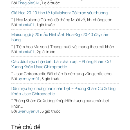
Bởi
ThegioieSIM
,
1 giờ trước
Giá Hoa 20-10 tinh tế tại Maison: Gói trọn yêu thương
" ( Hoa Maison ) Cứ mỗi độ tháng Mười về, khi những cơn…
Bởi
miumiu01
,
1 giờ trước
Maison gợi ý 20 mẫu Hình Ảnh Hoa Đẹp 20-10 đầy cảm
hứng
" ( Tiệm hoa Maison ) Tháng mười về, mang theo cái khôn…
Bởi
miumiu01
,
2 giờ trước
Các dấu hiệu nhận biết bàn chân bẹt – Phòng Khám Cơ
Xương Khớp Usac Chiropractic
" Usac Chiropractic Đôi chân là nền tảng vững chắc cho …
Bởi
uyenuyen01
,
5 giờ trước
Dấu hiệu hội chứng bàn chân bẹt – Phòng Khám Cơ Xương
Khớp Usac Chiropractic
" Phòng Khám Cơ Xương Khớp Hiện tượng bàn chân bẹt
khôn…
Bởi
uyenuyen01
,
6 giờ trước
Thẻ chủ đề