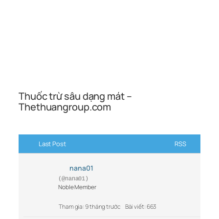
Thuốc trừ sâu dạng mát –
Thethuangroup.com
Last Post
RSS
nana01
(@nana01)
Noble Member
Tham gia: 9 tháng trước
Bài viết: 663