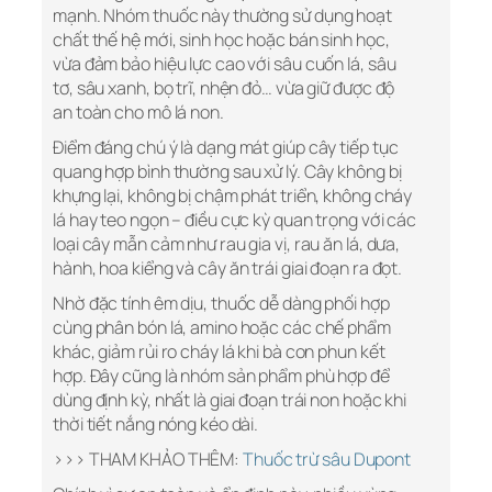
mạnh. Nhóm thuốc này thường sử dụng hoạt
chất thế hệ mới, sinh học hoặc bán sinh học,
vừa đảm bảo hiệu lực cao với sâu cuốn lá, sâu
tơ, sâu xanh, bọ trĩ, nhện đỏ… vừa giữ được độ
an toàn cho mô lá non.
Điểm đáng chú ý là dạng mát giúp cây tiếp tục
quang hợp bình thường sau xử lý. Cây không bị
khựng lại, không bị chậm phát triển, không cháy
lá hay teo ngọn – điều cực kỳ quan trọng với các
loại cây mẫn cảm như rau gia vị, rau ăn lá, dưa,
hành, hoa kiểng và cây ăn trái giai đoạn ra đọt.
Nhờ đặc tính êm dịu, thuốc dễ dàng phối hợp
cùng phân bón lá, amino hoặc các chế phẩm
khác, giảm rủi ro cháy lá khi bà con phun kết
hợp. Đây cũng là nhóm sản phẩm phù hợp để
dùng định kỳ, nhất là giai đoạn trái non hoặc khi
thời tiết nắng nóng kéo dài.
>>> THAM KHẢO THÊM:
Thuốc trừ sâu Dupont