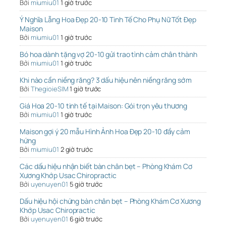
Bởi
miumiu01
1 giờ trước
Ý Nghĩa Lẵng Hoa Đẹp 20-10 Tinh Tế Cho Phụ Nữ Tốt Đẹp
Maison
Bởi
miumiu01
1 giờ trước
Bó hoa dành tặng vợ 20-10 gửi trao tình cảm chân thành
Bởi
miumiu01
1 giờ trước
Khi nào cần niềng răng? 3 dấu hiệu nên niềng răng sớm
Bởi
ThegioieSIM
1 giờ trước
Giá Hoa 20-10 tinh tế tại Maison: Gói trọn yêu thương
Bởi
miumiu01
1 giờ trước
Maison gợi ý 20 mẫu Hình Ảnh Hoa Đẹp 20-10 đầy cảm
hứng
Bởi
miumiu01
2 giờ trước
Các dấu hiệu nhận biết bàn chân bẹt – Phòng Khám Cơ
Xương Khớp Usac Chiropractic
Bởi
uyenuyen01
5 giờ trước
Dấu hiệu hội chứng bàn chân bẹt – Phòng Khám Cơ Xương
Khớp Usac Chiropractic
Bởi
uyenuyen01
6 giờ trước