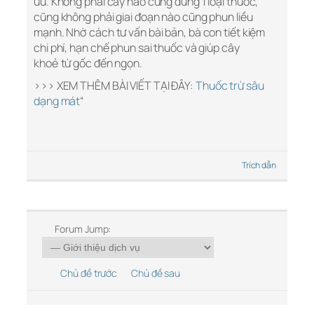
ưu. Không phải cây nào cũng dùng 1 loại thuốc,
cũng không phải giai đoạn nào cũng phun liều
mạnh. Nhờ cách tư vấn bài bản, bà con tiết kiệm
chi phí, hạn chế phun sai thuốc và giúp cây
khoẻ từ gốc đến ngọn.
>>> XEM THÊM BÀI VIẾT TẠI ĐÂY:
Thuốc trừ sâu
dạng mát
“
Trích dẫn
Forum Jump:
Chủ đề trước
Chủ đề sau