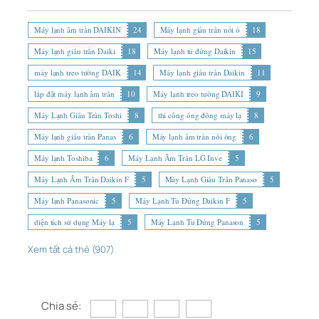
Máy lạnh âm trần DAIKIN
24
Máy lạnh giấu trần nối ố
18
Máy lạnh giấu trần Daiki
18
Máy lạnh tủ đứng Daikin
15
máy lạnh treo tường DAIK
14
Máy lạnh giấu trần Daikin
11
lắp đặt máy lạnh âm trần
10
Máy lạnh treo tường DAIKI
9
Máy Lạnh Giấu Trần Toshi
8
thi công ống đồng máy lạ
8
Máy lạnh giấu trần Panas
6
Máy lạnh âm trần nối ống
6
Máy lạnh Toshiba
6
Máy Lạnh Âm Trần LG Inve
5
Máy Lạnh Âm Trần Daikin F
5
Máy Lạnh Giấu Trần Panaso
5
Máy lạnh Panasonic
5
Máy Lạnh Tủ Đứng Daikin F
5
diện tích sử dụng Máy lạ
5
Máy Lạnh Tủ Đứng Panason
5
Xem tất cả thẻ (907)
Chia sẻ: