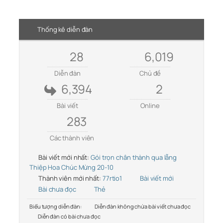
Thống kê diễn đàn
28
6,019
Diễn đàn
Chủ đề
6,394
2
Bài viết
Online
283
Các thành viên
Bài viết mới nhất:
Gói trọn chân thành qua lẵng
Thiệp Hoa Chúc Mừng 20-10
Thành viên mới nhất:
77rtio1
Bài viết mới
Bài chưa đọc
Thẻ
Biểu tượng diễn đàn:
Diễn đàn không chứa bài viết chưa đọc
Diễn đàn có bài chưa đọc