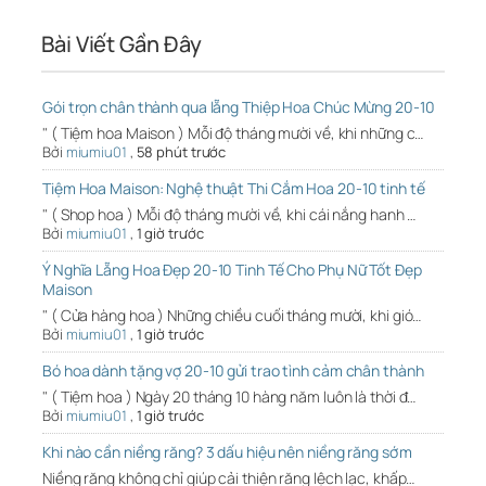
Bài Viết Gần Đây
Gói trọn chân thành qua lẵng Thiệp Hoa Chúc Mừng 20-10
" ( Tiệm hoa Maison ) Mỗi độ tháng mười về, khi những c…
Bởi
miumiu01
,
58 phút trước
Tiệm Hoa Maison: Nghệ thuật Thi Cắm Hoa 20-10 tinh tế
" ( Shop hoa ) Mỗi độ tháng mười về, khi cái nắng hanh …
Bởi
miumiu01
,
1 giờ trước
Ý Nghĩa Lẵng Hoa Đẹp 20-10 Tinh Tế Cho Phụ Nữ Tốt Đẹp
Maison
" ( Cửa hàng hoa ) Những chiều cuối tháng mười, khi gió…
Bởi
miumiu01
,
1 giờ trước
Bó hoa dành tặng vợ 20-10 gửi trao tình cảm chân thành
" ( Tiệm hoa ) Ngày 20 tháng 10 hàng năm luôn là thời đ…
Bởi
miumiu01
,
1 giờ trước
Khi nào cần niềng răng? 3 dấu hiệu nên niềng răng sớm
Niềng răng không chỉ giúp cải thiện răng lệch lạc, khấp…