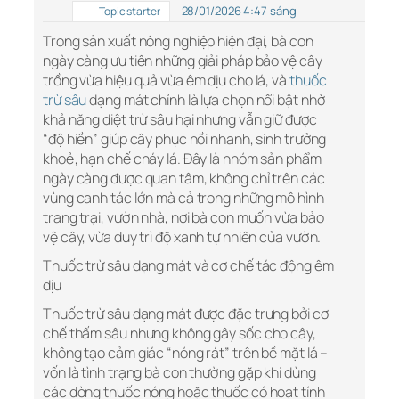
28/01/2026 4:47 sáng
Topic starter
Trong sản xuất nông nghiệp hiện đại, bà con
ngày càng ưu tiên những giải pháp bảo vệ cây
trồng vừa hiệu quả vừa êm dịu cho lá, và
thuốc
trừ sâu
dạng mát chính là lựa chọn nổi bật nhờ
khả năng diệt trừ sâu hại nhưng vẫn giữ được
“độ hiền” giúp cây phục hồi nhanh, sinh trưởng
khoẻ, hạn chế cháy lá. Đây là nhóm sản phẩm
ngày càng được quan tâm, không chỉ trên các
vùng canh tác lớn mà cả trong những mô hình
trang trại, vườn nhà, nơi bà con muốn vừa bảo
vệ cây, vừa duy trì độ xanh tự nhiên của vườn.
Thuốc trừ sâu dạng mát và cơ chế tác động êm
dịu
Thuốc trừ sâu dạng mát được đặc trưng bởi cơ
chế thấm sâu nhưng không gây sốc cho cây,
không tạo cảm giác “nóng rát” trên bề mặt lá –
vốn là tình trạng bà con thường gặp khi dùng
các dòng thuốc nóng hoặc thuốc có hoạt tính