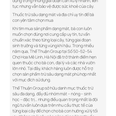
dụng trong những giai đoạn cần xử lý nhanh, liên
tục nhưng vẫn bảo vệ được sức khoẻ của cây.
Thuốc trừ sâu dạng mát và địa chỉ uy tín để bà
con yên tâm chọn mua
Khi tìm mua sản phẩm dạng mát, bà con luôn
muốn chọn đúng nơi cung cấp uy tín, tư vấn
chuẩn xác theo từng loại cây, từng giai đoạn
sinh trưởng và từng vùng khí hậu. Trong nhiều
năm qua, Thể Thuận Group tại Số 50–52–54
Chợ Hoa Mê Linh, Hà Nội đã trở thành điểm hẹn
quen thuộc cho bà con, đại lý và các nhà vườn
lớn nhỏ. Tại đây, khách hàng luôn được hỗ trợ
chọn sản phẩm trừ sâu dạng mát phù hợp nhất
với mục đích sử dụng.
Thể Thuận Group sở hữu danh mục thuốc trừ
sâu đa dạng, đầy đủ nhóm mát – nóng – sinh
học – đặc trị… nhưng điều quan trọng nhất là đội
ngũ tư vấn luôn dựa trên nhu cầu thực tế của
từng loại cây để chọn cho bà con hướng xử lý tối