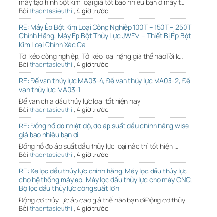
máy tạo hình bột kim loại giá tốt bao nhiêu bạn ơimáy t…
Bởi
thaontasieuthi
,
4 giờ trước
RE: Máy Ép Bột Kim Loại Công Nghiệp 100T – 150T – 250T
Chính Hãng, Máy Ép Bột Thủy Lực JWFM – Thiết Bị Ép Bột
Kim Loại Chính Xác Ca
Tời kéo công nghiệp, Tới kéo loại nặng giá thế nàoTời k…
Bởi
thaontasieuthi
,
4 giờ trước
RE: Đế van thủy lực MA03-4, Đế van thủy lực MA03-2, Đế
van thủy lực MA03-1
Đế van chia dầu thủy lực loại tốt hiện nay
Bởi
thaontasieuthi
,
4 giờ trước
RE: Đồng hồ đo nhiệt độ, đo áp suất dầu chính hãng wise
giá bao nhiêu bạn ơi
Đồng hồ đo áp suất dầu thủy lực loại nào thì tốt hiện …
Bởi
thaontasieuthi
,
4 giờ trước
RE: Xe lọc dầu thủy lực chính hãng, Máy lọc dầu thủy lực
cho hệ thống máy ép, Máy lọc dầu thủy lực cho máy CNC,
Bộ lọc dầu thủy lực công suất lớn
Động cơ thủy lực áp cao giá thế nào bạn ơiĐộng cơ thủy …
Bởi
thaontasieuthi
,
4 giờ trước