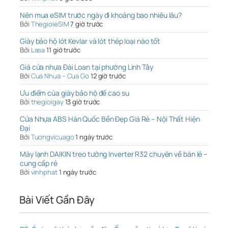
Nên mua eSIM trước ngày đi khoảng bao nhiêu lâu?
Bởi
ThegioieSIM
7 giờ trước
Giày bảo hộ lót Kevlar và lót thép loại nào tốt
Bởi
Lasa
11 giờ trước
Giá cửa nhựa Đài Loan tại phường Linh Tây
Bởi
Cua Nhua – Cua Go
12 giờ trước
Ưu điểm của giày bảo hộ đế cao su
Bởi
thegioigay
13 giờ trước
Cửa Nhựa ABS Hàn Quốc Bền Đẹp Giá Rẻ – Nội Thất Hiện
Đại
Bởi
Tuongvicuago
1 ngày trước
Máy lạnh DAIKIN treo tường Inverter R32 chuyên về bán lẻ –
cung cấp rẻ
Bởi
vinhphat
1 ngày trước
Bài Viết Gần Đây