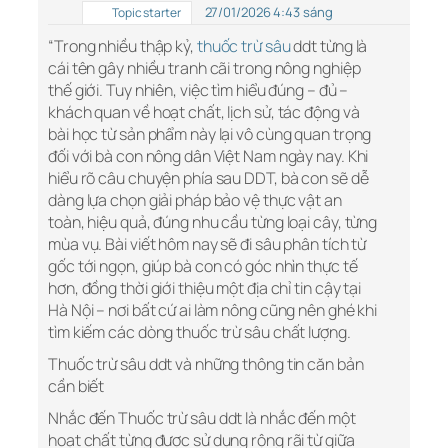
27/01/2026 4:43 sáng
Topic starter
“Trong nhiều thập kỷ,
thuốc trừ sâu
ddt từng là
cái tên gây nhiều tranh cãi trong nông nghiệp
thế giới. Tuy nhiên, việc tìm hiểu đúng – đủ –
khách quan về hoạt chất, lịch sử, tác động và
bài học từ sản phẩm này lại vô cùng quan trọng
đối với bà con nông dân Việt Nam ngày nay. Khi
hiểu rõ câu chuyện phía sau DDT, bà con sẽ dễ
dàng lựa chọn giải pháp bảo vệ thực vật an
toàn, hiệu quả, đúng nhu cầu từng loại cây, từng
mùa vụ. Bài viết hôm nay sẽ đi sâu phân tích từ
gốc tới ngọn, giúp bà con có góc nhìn thực tế
hơn, đồng thời giới thiệu một địa chỉ tin cậy tại
Hà Nội – nơi bất cứ ai làm nông cũng nên ghé khi
tìm kiếm các dòng thuốc trừ sâu chất lượng.
Thuốc trừ sâu ddt và những thông tin căn bản
cần biết
Nhắc đến Thuốc trừ sâu ddt là nhắc đến một
hoạt chất từng được sử dụng rộng rãi từ giữa