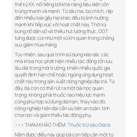
thế kỷ XX, nổi tiếng bởi khả năng tiêu diệt côn
trùng nhanh và mạnh. Từ sâu hại, bọ chích, rệp
đến nhiều loài gây hại khác đều bị ảnh hưởng
mạnh khi tiếp xúc với hoạt chất này. Thời kỳ
bùng nổ dân số và thiếu hụt lương thực, DDT
từng được coi như một vũ khí quan trọng chống
suy giảm mùa màng.
Tuy nhiên, sau quá trình sử dụng kéo dài, các
nhà khoa học phát hiện nhiều tác động tồn lưu
lâu dài trong môi trường, khiến nhiều quốc gia
quyết định hạn chế hoặc ngừng ứng dụng hoạt
chất này trong sản xuất nông nghiệp đại trà. Từ
đây, bà con có thể rút ra một bài học quan
trọng: không phải thuốc nào hiệu lực mạnh
cũng phù hợp sử dụng dài hạn; thay vào đó,
nông nghiệp hiện đại cần ưu tiên an toàn, tính
chọn lọc và giảm thiểu tác động phụ.
>>> THAM KHẢO THÊM:
Thuốc trừ sâu Decis
Nắm được điều này giúp bà con tiếp cận một tư