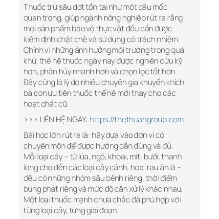
Thuốc trừ sâu ddt tồn tại như một dấu mốc
quan trọng, giúp ngành nông nghiệp rút ra rằng
mọi sản phẩm bảo vệ thực vật đều cần được
kiểm định chặt chẽ và sử dụng có trách nhiệm.
Chính vì những ảnh hưởng môi trường trong quá
khứ, thế hệ thuốc ngày nay được nghiên cứu kỹ
hơn, phân hủy nhanh hơn và chọn lọc tốt hơn.
Đây cũng là lý do nhiều chuyên gia khuyến khích
bà con ưu tiên thuốc thế hệ mới thay cho các
hoạt chất cũ.
>>> LIÊN HỆ NGAY:
https://thethuangroup.com
Bài học lớn rút ra là: hãy dựa vào đơn vị có
chuyên môn để được hướng dẫn đúng và đủ.
Mỗi loại cây – từ lúa, ngô, khoai, mít, bưởi, thanh
long cho đến các loại cây cảnh, hoa, rau ăn lá –
đều có những nhóm sâu bệnh riêng, thời điểm
bùng phát riêng và mức độ cần xử lý khác nhau.
Một loại thuốc mạnh chưa chắc đã phù hợp với
từng loại cây, từng giai đoạn.