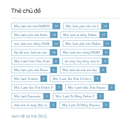
Thẻ chủ đề
Máy lạnh âm trần DAIKIN
24
Máy lạnh giấu trần nối ố
18
Máy lạnh giấu trần Daiki
18
Máy lạnh tủ đứng Daikin
15
máy lạnh treo tường DAIK
14
Máy lạnh giấu trần Daikin
11
lắp đặt máy lạnh âm trần
10
Máy lạnh treo tường DAIKI
9
Máy Lạnh Giấu Trần Toshi
8
thi công ống đồng máy lạ
8
Máy lạnh giấu trần Panas
6
Máy lạnh âm trần nối ống
6
Máy lạnh Toshiba
6
Máy Lạnh Âm Trần LG Inve
5
Máy Lạnh Âm Trần Daikin F
5
Máy Lạnh Giấu Trần Panaso
5
Máy lạnh Panasonic
5
Máy Lạnh Tủ Đứng Daikin F
5
diện tích sử dụng Máy lạ
5
Máy Lạnh Tủ Đứng Panason
5
Xem tất cả thẻ (902)