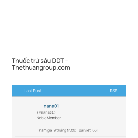
Thuốc trừ sâu DDT –
Thethuangroup.com
Last Post
RSS
nana01
(@nana01)
Noble Member
Tham gia: 9 tháng trước
Bài viết: 651