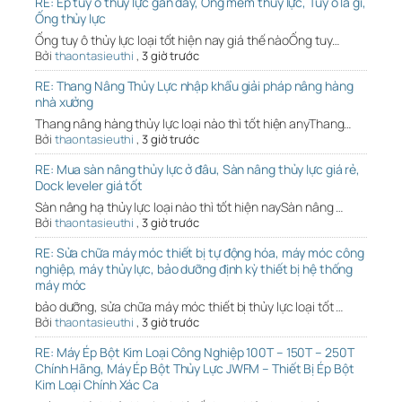
RE: Ép tuy ô thủy lực gần đây, Ống mềm thuỷ lực, Tuy ô là gì,
Ống thủy lực
Ống tuy ô thủy lực loại tốt hiện nay giá thế nàoỐng tuy…
Bởi
thaontasieuthi
,
3 giờ trước
RE: Thang Nâng Thủy Lực nhập khẩu giải pháp nâng hàng
nhà xưởng
Thang nâng hàng thủy lực loại nào thì tốt hiện anyThang…
Bởi
thaontasieuthi
,
3 giờ trước
RE: Mua sàn nâng thủy lực ở đâu, Sàn nâng thủy lực giá rẻ,
Dock leveler giá tốt
Sàn nâng hạ thủy lực loại nào thì tốt hiện naySàn nâng …
Bởi
thaontasieuthi
,
3 giờ trước
RE: Sửa chữa máy móc thiết bị tự động hóa, máy móc công
nghiệp, máy thủy lực, bảo dưỡng định kỳ thiết bị hệ thống
máy móc
bảo dưỡng, sửa chữa máy móc thiết bị thủy lực loại tốt …
Bởi
thaontasieuthi
,
3 giờ trước
RE: Máy Ép Bột Kim Loại Công Nghiệp 100T – 150T – 250T
Chính Hãng, Máy Ép Bột Thủy Lực JWFM – Thiết Bị Ép Bột
Kim Loại Chính Xác Ca