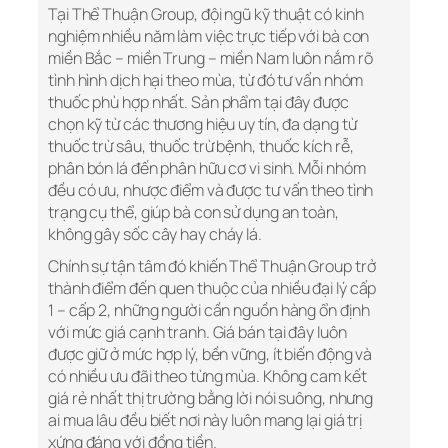
Tại Thể Thuận Group, đội ngũ kỹ thuật có kinh
nghiệm nhiều năm làm việc trực tiếp với bà con
miền Bắc – miền Trung – miền Nam luôn nắm rõ
tình hình dịch hại theo mùa, từ đó tư vấn nhóm
thuốc phù hợp nhất. Sản phẩm tại đây được
chọn kỹ từ các thương hiệu uy tín, đa dạng từ
thuốc trừ sâu, thuốc trừ bệnh, thuốc kích rễ,
phân bón lá đến phân hữu cơ vi sinh. Mỗi nhóm
đều có ưu, nhược điểm và được tư vấn theo tình
trạng cụ thể, giúp bà con sử dụng an toàn,
không gây sốc cây hay cháy lá.
Chính sự tận tâm đó khiến Thể Thuận Group trở
thành điểm đến quen thuộc của nhiều đại lý cấp
1 – cấp 2, những người cần nguồn hàng ổn định
với mức giá cạnh tranh. Giá bán tại đây luôn
được giữ ở mức hợp lý, bền vững, ít biến động và
có nhiều ưu đãi theo từng mùa. Không cam kết
giá rẻ nhất thị trường bằng lời nói suông, nhưng
ai mua lâu đều biết nơi này luôn mang lại giá trị
xứng đáng với đồng tiền.