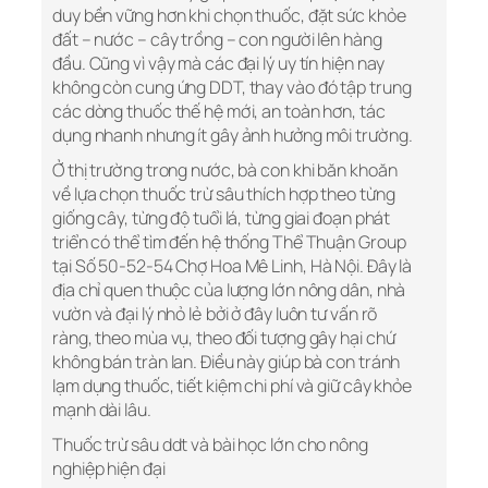
duy bền vững hơn khi chọn thuốc, đặt sức khỏe
đất – nước – cây trồng – con người lên hàng
đầu. Cũng vì vậy mà các đại lý uy tín hiện nay
không còn cung ứng DDT, thay vào đó tập trung
các dòng thuốc thế hệ mới, an toàn hơn, tác
dụng nhanh nhưng ít gây ảnh hưởng môi trường.
Ở thị trường trong nước, bà con khi băn khoăn
về lựa chọn thuốc trừ sâu thích hợp theo từng
giống cây, từng độ tuổi lá, từng giai đoạn phát
triển có thể tìm đến hệ thống Thể Thuận Group
tại Số 50-52-54 Chợ Hoa Mê Linh, Hà Nội. Đây là
địa chỉ quen thuộc của lượng lớn nông dân, nhà
vườn và đại lý nhỏ lẻ bởi ở đây luôn tư vấn rõ
ràng, theo mùa vụ, theo đối tượng gây hại chứ
không bán tràn lan. Điều này giúp bà con tránh
lạm dụng thuốc, tiết kiệm chi phí và giữ cây khỏe
mạnh dài lâu.
Thuốc trừ sâu ddt và bài học lớn cho nông
nghiệp hiện đại