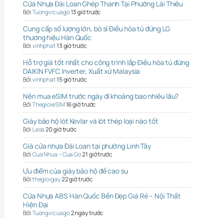
Cửa Nhựa Đài Loan Ghép Thanh Tại Phường Lái Thiêu
Bởi
Tuongvicuago
13 giờ trước
Cung cấp số lượng lớn, bỏ sỉ Điều hòa tủ đứng LG
thương hiệu Hàn Quốc
Bởi
vinhphat
13 giờ trước
Hỗ trợ giá tốt nhất cho công trình lắp Điều hòa tủ đứng
DAIKIN FVFC Inverter, Xuất xứ Malaysia
Bởi
vinhphat
15 giờ trước
Nên mua eSIM trước ngày đi khoảng bao nhiêu lâu?
Bởi
ThegioieSIM
16 giờ trước
Giày bảo hộ lót Kevlar và lót thép loại nào tốt
Bởi
Lasa
20 giờ trước
Giá cửa nhựa Đài Loan tại phường Linh Tây
Bởi
Cua Nhua – Cua Go
21 giờ trước
Ưu điểm của giày bảo hộ đế cao su
Bởi
thegioigay
22 giờ trước
Cửa Nhựa ABS Hàn Quốc Bền Đẹp Giá Rẻ – Nội Thất
Hiện Đại
Bởi
Tuongvicuago
2 ngày trước