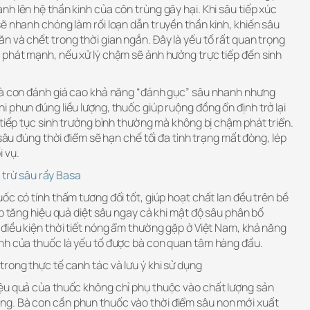
h lên hệ thần kinh của côn trùng gây hại. Khi sâu tiếp xúc
ẽ nhanh chóng làm rối loạn dẫn truyền thần kinh, khiến sâu
 và chết trong thời gian ngắn. Đây là yếu tố rất quan trọng
 phát mạnh, nếu xử lý chậm sẽ ảnh hưởng trực tiếp đến sinh
bà con đánh giá cao khả năng “đánh gục” sâu nhanh nhưng
 phun đúng liều lượng, thuốc giúp ruộng đồng ổn định trở lại
 tiếp tục sinh trưởng bình thường mà không bị chậm phát triển.
 sâu đúng thời điểm sẽ hạn chế tối đa tình trạng mất đòng, lép
 vụ.
trừ sâu rầy Basa
ốc có tính thấm tương đối tốt, giúp hoạt chất lan đều trên bề
úp tăng hiệu quả diệt sâu ngay cả khi mật độ sâu phân bố
điều kiện thời tiết nóng ẩm thường gặp ở Việt Nam, khả năng
nh của thuốc là yếu tố được bà con quan tâm hàng đầu.
rong thực tế canh tác và lưu ý khi sử dụng
ệu quả của thuốc không chỉ phụ thuộc vào chất lượng sản
g. Bà con cần phun thuốc vào thời điểm sâu non mới xuất