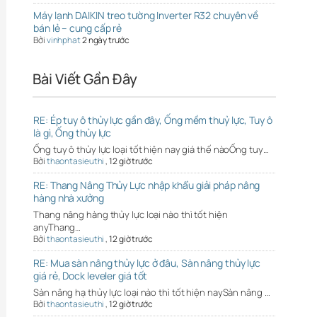
Máy lạnh DAIKIN treo tường Inverter R32 chuyên về
bán lẻ – cung cấp rẻ
Bởi
vinhphat
2 ngày trước
Bài Viết Gần Đây
RE: Ép tuy ô thủy lực gần đây, Ống mềm thuỷ lực, Tuy ô
là gì, Ống thủy lực
Ống tuy ô thủy lực loại tốt hiện nay giá thế nàoỐng tuy…
Bởi
thaontasieuthi
,
12 giờ trước
RE: Thang Nâng Thủy Lực nhập khẩu giải pháp nâng
hàng nhà xưởng
Thang nâng hàng thủy lực loại nào thì tốt hiện
anyThang…
Bởi
thaontasieuthi
,
12 giờ trước
RE: Mua sàn nâng thủy lực ở đâu, Sàn nâng thủy lực
giá rẻ, Dock leveler giá tốt
Sàn nâng hạ thủy lực loại nào thì tốt hiện naySàn nâng …
Bởi
thaontasieuthi
,
12 giờ trước