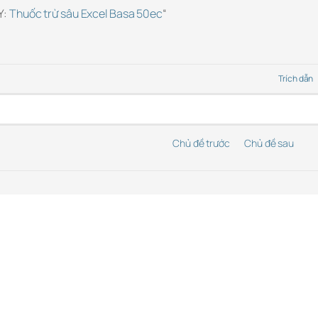
Y:
Thuốc trừ sâu Excel Basa 50ec
“
Trích dẫn
Chủ đề trước
Chủ đề sau