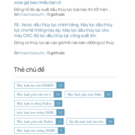
wise giá bao nhiêu bạn ơi
Đồng hồ đo áp suất dầu thủy lực loại nào thì tốt hiện …
Bởi
thaontasieuthi
,
13 giờ trước
RE: Xe lọc dầu thủy lực chính hãng, Máy lọc dầu thủy
lực cho hệ thống máy ép, Máy lọc dầu thủy lực cho
máy CNC, Bộ lọc dầu thủy lực công suất lớn
Động cơ thủy lực áp cao giá thế nào bạn ơiĐộng cơ thủy
…
Bởi
thaontasieuthi
,
13 giờ trước
Thẻ chủ đề
Máy lạnh âm trần DAIKIN
24
Máy lạnh giấu trần nối ố
18
Máy lạnh giấu trần Daiki
18
Máy lạnh tủ đứng Daikin
15
máy lạnh treo tường DAIK
14
Máy lạnh giấu trần Daikin
11
lắp đặt máy lạnh âm trần
10
Máy lạnh treo tường DAIKI
9