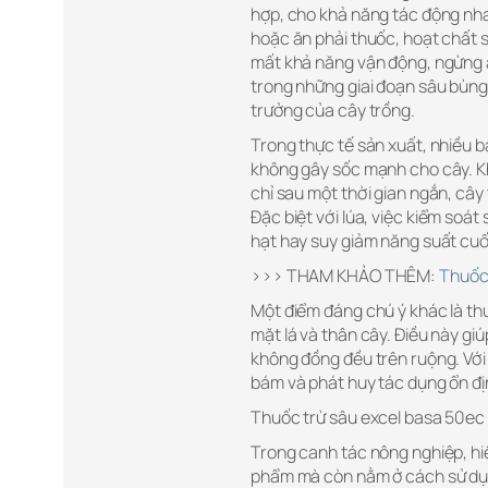
hợp, cho khả năng tác động nhan
hoặc ăn phải thuốc, hoạt chất s
mất khả năng vận động, ngừng ăn
trong những giai đoạn sâu bùng
trưởng của cây trồng.
Trong thực tế sản xuất, nhiều 
không gây sốc mạnh cho cây. Khi
chỉ sau một thời gian ngắn, cây
Đặc biệt với lúa, việc kiểm soát
hạt hay suy giảm năng suất cuối
>>> THAM KHẢO THÊM:
Thuốc 
Một điểm đáng chú ý khác là thu
mặt lá và thân cây. Điều này gi
không đồng đều trên ruộng. Với 
bám và phát huy tác dụng ổn đị
Thuốc trừ sâu excel basa 50ec t
Trong canh tác nông nghiệp, hi
phẩm mà còn nằm ở cách sử dụn