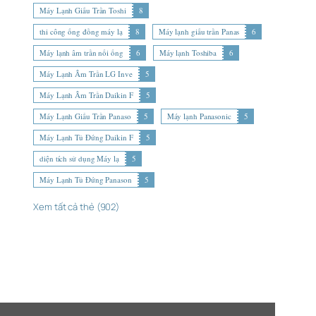
Máy Lạnh Giấu Trần Toshi
8
thi công ống đồng máy lạ
8
Máy lạnh giấu trần Panas
6
Máy lạnh âm trần nối ống
6
Máy lạnh Toshiba
6
Máy Lạnh Âm Trần LG Inve
5
Máy Lạnh Âm Trần Daikin F
5
Máy Lạnh Giấu Trần Panaso
5
Máy lạnh Panasonic
5
Máy Lạnh Tủ Đứng Daikin F
5
diện tích sử dụng Máy lạ
5
Máy Lạnh Tủ Đứng Panason
5
Xem tất cả thẻ (902)