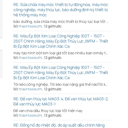
RE: Sửa chữa máy móc thiết bị tự động hóa, máy móc
công nghiệp, máy thủy lực, bảo dưỡng định kỳ thiết bị
hệ thống máy móc
bảo dưỡng, sửa chữa máy móc thiết bị thủy lực loại tốt …
Bởi
thaontasieuthi
,
12 giờ trước
RE: Máy Ép Bột Kim Loại Công Nghiệp 100T – 150T –
250T Chính Hãng, Máy Ép Bột Thủy Lực JWFM – Thiết
Bị Ép Bột Kim Loại Chính Xác Ca
máy tạo hình bột kim loại giá tốt bao nhiêu bạn ơimáy t…
Bởi
thaontasieuthi
,
12 giờ trước
RE: Máy Ép Bột Kim Loại Công Nghiệp 100T – 150T –
250T Chính Hãng, Máy Ép Bột Thủy Lực JWFM – Thiết
Bị Ép Bột Kim Loại Chính Xác Ca
Tời kéo công nghiệp, Tới kéo loại nặng giá thế nàoTời k…
Bởi
thaontasieuthi
,
12 giờ trước
RE: Đế van thủy lực MA03-4, Đế van thủy lực MA03-2,
Đế van thủy lực MA03-1
Đế van chia dầu thủy lực loại tốt hiện nay
Bởi
thaontasieuthi
,
13 giờ trước
RE: Đồng hồ đo nhiệt độ, đo áp suất dầu chính hãng