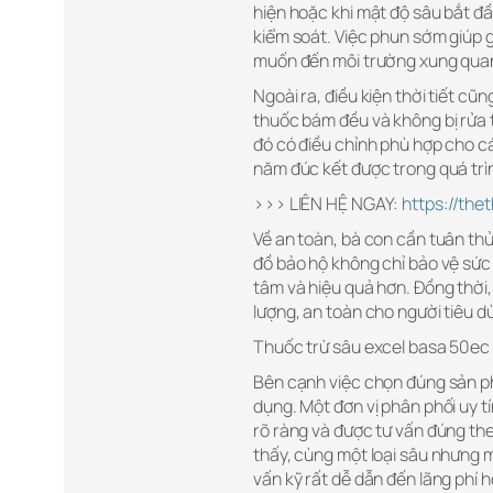
hiện hoặc khi mật độ sâu bắt đầ
kiểm soát. Việc phun sớm giúp
muốn đến môi trường xung qua
Ngoài ra, điều kiện thời tiết cũn
thuốc bám đều và không bị rửa t
đó có điều chỉnh phù hợp cho cá
năm đúc kết được trong quá trìn
>>> LIÊN HỆ NGAY:
https://th
Về an toàn, bà con cần tuân th
đồ bảo hộ không chỉ bảo vệ sức 
tâm và hiệu quả hơn. Đồng thời,
lượng, an toàn cho người tiêu dù
Thuốc trừ sâu excel basa 50ec 
Bên cạnh việc chọn đúng sản ph
dụng. Một đơn vị phân phối uy t
rõ ràng và được tư vấn đúng the
thấy, cùng một loại sâu nhưng m
vấn kỹ rất dễ dẫn đến lãng phí