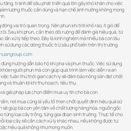
u tăng, tránh để sâu phát triển quá lớn gây khó khăn cho việc
 giảm lượng thuốc cần dùng và hạn chế ảnh hưởng không mong
nh.
g đóng vai trò quan trọng. Nên phun khi trời khô ráo, ít gió để
rôi. Sau khi phun, cần theo dõi ruộng để đánh giá hiệu quả, từ
c lần xử lý tiếp theo. Đây là kinh nghiệm mà nhiều bà con lâu
h sử dụng các dòng thuốc trừ sâu phổ biến trên thị trường.
ethuangroup.com
ủ đúng hướng dẫn bảo hộ khi pha và phun thuốc. Việc sử dụng
khỏe người phun mà còn giúp quá trình làm việc diễn ra an
 việc tuân thủ thời gian cách ly sẽ đảm bảo nông sản đạt chất
ng và thuận lợi khi thu hoạch, tiêu thụ.
và giải pháp lựa chọn điểm mua uy tín cho bà con
ẩm, nơi mua cũng là yếu tố then chốt quyết định hiệu quả sử
ín sẽ giúp bà con yên tâm về chất lượng hàng hóa, nguồn gốc
o từng loại cây trồng, từng giai đoạn sinh trưởng. Thực tế cho
ỗi loại cây sẽ cần cách xử lý khác nhau, nếu không được tư
 hoặc hiệu quả không như mong muốn.