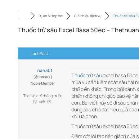
Dự án & Hợp tác
Giới thiệu dịch vụ
Thuốc trừ sâu E
Thuốc trừ sâu Excel Basa 50ec – Thethua
Last Post
nana01
Thuốc trừ sâu
excel basa 50ec 
(@nana01)
mùa vụ cần kiểm soát sâu hại nh
Noble Member
phổ biến khác. Trong bối cảnh 
phẩm không chỉ giúp bảo vệ năn
Tham gia: 9 tháng trước
Bài viết: 651
con. Bài viết này sẽ đi sâu phâ
dụng sao cho đạt hiệu quả cao n
khi lựa chọn.
Thuốc trừ sâu excel basa 50ec 
Điểm cốt lõi tạo nên giá trị c