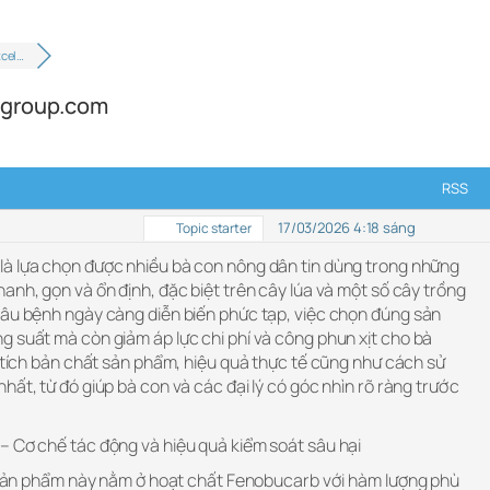
xcel…
ngroup.com
RSS
17/03/2026 4:18 sáng
Topic starter
là lựa chọn được nhiều bà con nông dân tin dùng trong những
anh, gọn và ổn định, đặc biệt trên cây lúa và một số cây trồng
sâu bệnh ngày càng diễn biến phức tạp, việc chọn đúng sản
g suất mà còn giảm áp lực chi phí và công phun xịt cho bà
n tích bản chất sản phẩm, hiệu quả thực tế cũng như cách sử
hất, từ đó giúp bà con và các đại lý có góc nhìn rõ ràng trước
– Cơ chế tác động và hiệu quả kiểm soát sâu hại
ủa sản phẩm này nằm ở hoạt chất Fenobucarb với hàm lượng phù