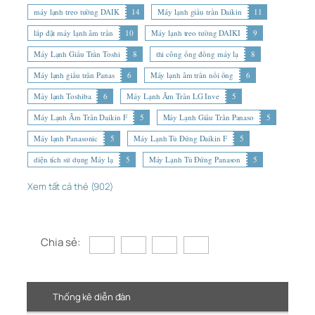
máy lạnh treo tường DAIK
14
Máy lạnh giấu trần Daikin
11
lắp đặt máy lạnh âm trần
10
Máy lạnh treo tường DAIKI
9
Máy Lạnh Giấu Trần Toshi
8
thi công ống đồng máy lạ
8
Máy lạnh giấu trần Panas
6
Máy lạnh âm trần nối ống
6
Máy lạnh Toshiba
6
Máy Lạnh Âm Trần LG Inve
5
Máy Lạnh Âm Trần Daikin F
5
Máy Lạnh Giấu Trần Panaso
5
Máy lạnh Panasonic
5
Máy Lạnh Tủ Đứng Daikin F
5
diện tích sử dụng Máy lạ
5
Máy Lạnh Tủ Đứng Panason
5
Xem tất cả thẻ (902)
Chia sẻ:
Thống kê diễn đàn