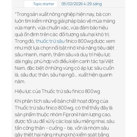
05/02/2026 4:29 sáng
Topic starter
“Trong sản xuất nông nghiệp hiện nay, bà con
luôn tìm kiếm những giải pháp bảo vệ mùa màng
vừa mạnh, vừa chuẩn xác, vừa đảm bảo hiệu
quả ổn định trên các đối tượng sâu hại khó trị.
Trong đó,
thuốc trừ sâu
finico 800wg được xem
như một lựa chọn nổi bật nhờ khả năng tiêu diệt
sâu nhanh, mạnh, thấm sâu và duy trì hiệu lực
dài ngày, phù hợp với điều kiện canh tác tại Việt
Nam, đặc biệt ở những vùng có áp lực sâu cuốn
lá, sâu đục thân, sâu hại ngô… xuất hiện quanh
năm.
Hiệu lực của Thuốc trừ sâu finico 800wg
Khi phân tích sâu về bản chất hoạt động của
Thuốc trừ sâu finico 800wg, có thể thấy đây là
sản phẩm thuộc nhóm Fipronil hàm lượng cao,
được tối ưu để xử lý các loại sâu miệng nhai, sâu
tấn công thân – cuống – bẹ, vốn là nhóm sâu
gây thiệt hại nặng nhưng khó kiểm soát bằng