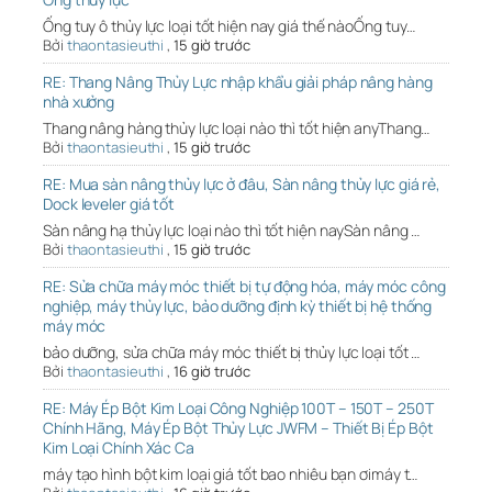
Ống tuy ô thủy lực loại tốt hiện nay giá thế nàoỐng tuy…
Bởi
thaontasieuthi
,
15 giờ trước
RE: Thang Nâng Thủy Lực nhập khẩu giải pháp nâng hàng
nhà xưởng
Thang nâng hàng thủy lực loại nào thì tốt hiện anyThang…
Bởi
thaontasieuthi
,
15 giờ trước
RE: Mua sàn nâng thủy lực ở đâu, Sàn nâng thủy lực giá rẻ,
Dock leveler giá tốt
Sàn nâng hạ thủy lực loại nào thì tốt hiện naySàn nâng …
Bởi
thaontasieuthi
,
15 giờ trước
RE: Sửa chữa máy móc thiết bị tự động hóa, máy móc công
nghiệp, máy thủy lực, bảo dưỡng định kỳ thiết bị hệ thống
máy móc
bảo dưỡng, sửa chữa máy móc thiết bị thủy lực loại tốt …
Bởi
thaontasieuthi
,
16 giờ trước
RE: Máy Ép Bột Kim Loại Công Nghiệp 100T – 150T – 250T
Chính Hãng, Máy Ép Bột Thủy Lực JWFM – Thiết Bị Ép Bột
Kim Loại Chính Xác Ca
máy tạo hình bột kim loại giá tốt bao nhiêu bạn ơimáy t…