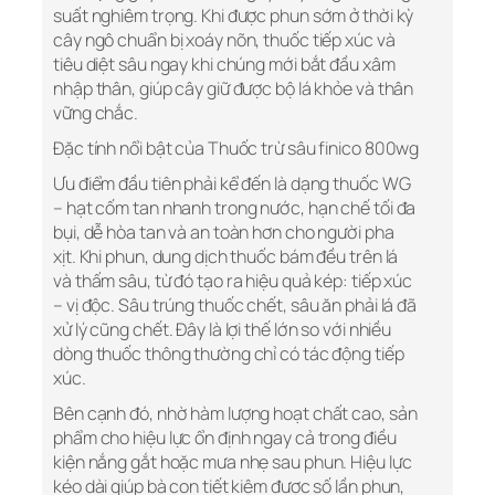
suất nghiêm trọng. Khi được phun sớm ở thời kỳ
cây ngô chuẩn bị xoáy nõn, thuốc tiếp xúc và
tiêu diệt sâu ngay khi chúng mới bắt đầu xâm
nhập thân, giúp cây giữ được bộ lá khỏe và thân
vững chắc.
Đặc tính nổi bật của Thuốc trừ sâu finico 800wg
Ưu điểm đầu tiên phải kể đến là dạng thuốc WG
– hạt cốm tan nhanh trong nước, hạn chế tối đa
bụi, dễ hòa tan và an toàn hơn cho người pha
xịt. Khi phun, dung dịch thuốc bám đều trên lá
và thấm sâu, từ đó tạo ra hiệu quả kép: tiếp xúc
– vị độc. Sâu trúng thuốc chết, sâu ăn phải lá đã
xử lý cũng chết. Đây là lợi thế lớn so với nhiều
dòng thuốc thông thường chỉ có tác động tiếp
xúc.
Bên cạnh đó, nhờ hàm lượng hoạt chất cao, sản
phẩm cho hiệu lực ổn định ngay cả trong điều
kiện nắng gắt hoặc mưa nhẹ sau phun. Hiệu lực
kéo dài giúp bà con tiết kiệm được số lần phun,