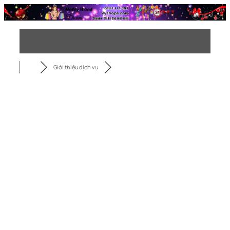
Chuyển
đến
phần
nội
dung
Giới thiệu dịch vụ