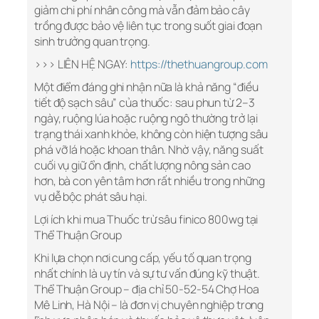
giảm chi phí nhân công mà vẫn đảm bảo cây
trồng được bảo vệ liên tục trong suốt giai đoạn
sinh trưởng quan trọng.
>>> LIÊN HỆ NGAY:
https://thethuangroup.com
Một điểm đáng ghi nhận nữa là khả năng “điều
tiết độ sạch sâu” của thuốc: sau phun từ 2–3
ngày, ruộng lúa hoặc ruộng ngô thường trở lại
trạng thái xanh khỏe, không còn hiện tượng sâu
phá vỡ lá hoặc khoan thân. Nhờ vậy, năng suất
cuối vụ giữ ổn định, chất lượng nông sản cao
hơn, bà con yên tâm hơn rất nhiều trong những
vụ dễ bộc phát sâu hại.
Lợi ích khi mua Thuốc trừ sâu finico 800wg tại
Thể Thuận Group
Khi lựa chọn nơi cung cấp, yếu tố quan trọng
nhất chính là uy tín và sự tư vấn đúng kỹ thuật.
Thể Thuận Group – địa chỉ 50-52-54 Chợ Hoa
Mê Linh, Hà Nội – là đơn vị chuyên nghiệp trong