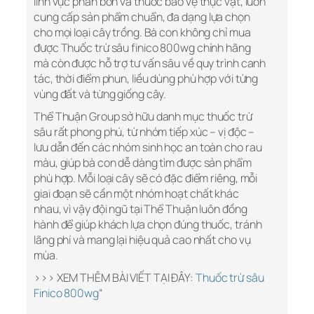
lĩnh vực phân bón và thuốc bảo vệ thực vật, luôn
cung cấp sản phẩm chuẩn, đa dạng lựa chọn
cho mọi loại cây trồng. Bà con không chỉ mua
được Thuốc trừ sâu finico 800wg chính hãng
mà còn được hỗ trợ tư vấn sâu về quy trình canh
tác, thời điểm phun, liều dùng phù hợp với từng
vùng đất và từng giống cây.
Thể Thuận Group sở hữu danh mục thuốc trừ
sâu rất phong phú, từ nhóm tiếp xúc – vị độc –
lưu dẫn đến các nhóm sinh học an toàn cho rau
màu, giúp bà con dễ dàng tìm được sản phẩm
phù hợp. Mỗi loại cây sẽ có đặc điểm riêng, mỗi
giai đoạn sẽ cần một nhóm hoạt chất khác
nhau, vì vậy đội ngũ tại Thể Thuận luôn đồng
hành để giúp khách lựa chọn đúng thuốc, tránh
lãng phí và mang lại hiệu quả cao nhất cho vụ
mùa.
>>> XEM THÊM BÀI VIẾT TẠI ĐÂY:
Thuốc trừ sâu
Finico 800wg
“