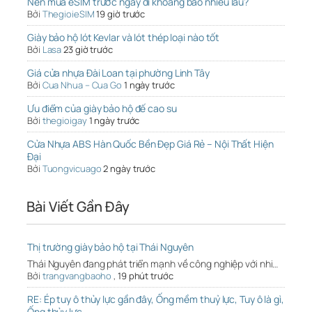
Nên mua eSIM trước ngày đi khoảng bao nhiêu lâu?
Bởi
ThegioieSIM
19 giờ trước
Giày bảo hộ lót Kevlar và lót thép loại nào tốt
Bởi
Lasa
23 giờ trước
Giá cửa nhựa Đài Loan tại phường Linh Tây
Bởi
Cua Nhua – Cua Go
1 ngày trước
Ưu điểm của giày bảo hộ đế cao su
Bởi
thegioigay
1 ngày trước
Cửa Nhựa ABS Hàn Quốc Bền Đẹp Giá Rẻ – Nội Thất Hiện
Đại
Bởi
Tuongvicuago
2 ngày trước
Bài Viết Gần Đây
Thị trường giày bảo hộ tại Thái Nguyên
Thái Nguyên đang phát triển mạnh về công nghiệp với nhi…
Bởi
trangvangbaoho
,
19 phút trước
RE: Ép tuy ô thủy lực gần đây, Ống mềm thuỷ lực, Tuy ô là gì,
Ống thủy lực