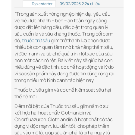
09/02/2026 2:24 chiều
Topic starter
“Trong sản xuất nông nghiệp hiện đại, yêu cầu
về hiệu lực nhanh – bền – an toàn ngày càng
được đặt lên hàng đầu, đặc biệt trong quản lý
sâu cuốn lá và sâu kháng thuốc. Trong bối cảnh
đó,
thuốc trừ sâu
glim trở thành lựa chọn được
nhiều bà con quan tâm nhờ khả năng thấm sâu,
vị độc mạnh và ức chế quá trình lột xác của sâu
non một cách rõ rệt. Bài viết này sẽ giúp bà con
hiểu đúng về đặc tính, cơ chế hoạt động và lý do
vì sao sản phẩm này đang được tin dùng rộng rãi
trong nhiều mô hình canh tác hiện nay.
Thuốc trừ sâu glim và cơ chế kiểm soát sâu hại
thế hệ mới
Điểm nổi bật của Thuốc trừ sâu glim nằm ở sự
kết hợp hai hoạt chất: Clothianidin và
Chlorfluazuron. Clothianidin là hoạt chất có tác
dụng vị độc mạnh, lưu dẫn tốt, cho phép thấm
sâu vào mô lá, giúp sâu ăn phải là bị hạ ngay từ