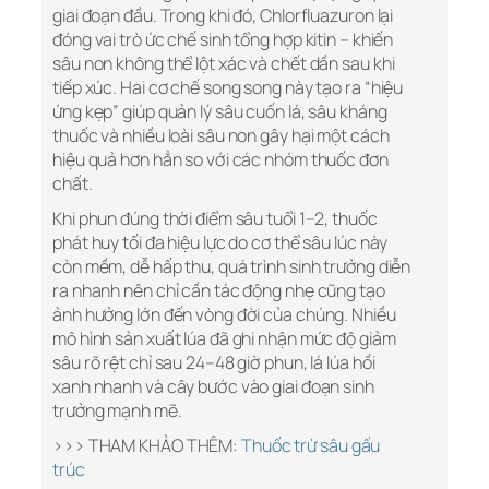
giai đoạn đầu. Trong khi đó, Chlorfluazuron lại
đóng vai trò ức chế sinh tổng hợp kitin – khiến
sâu non không thể lột xác và chết dần sau khi
tiếp xúc. Hai cơ chế song song này tạo ra “hiệu
ứng kẹp” giúp quản lý sâu cuốn lá, sâu kháng
thuốc và nhiều loài sâu non gây hại một cách
hiệu quả hơn hẳn so với các nhóm thuốc đơn
chất.
Khi phun đúng thời điểm sâu tuổi 1–2, thuốc
phát huy tối đa hiệu lực do cơ thể sâu lúc này
còn mềm, dễ hấp thu, quá trình sinh trưởng diễn
ra nhanh nên chỉ cần tác động nhẹ cũng tạo
ảnh hưởng lớn đến vòng đời của chúng. Nhiều
mô hình sản xuất lúa đã ghi nhận mức độ giảm
sâu rõ rệt chỉ sau 24–48 giờ phun, lá lúa hồi
xanh nhanh và cây bước vào giai đoạn sinh
trưởng mạnh mẽ.
>>> THAM KHẢO THÊM:
Thuốc trừ sâu gấu
trúc