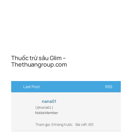
Thuốc trừ sâu Glim –
Thethuangroup.com
Last Post
RSS
nana01
(@nana01)
Noble Member
Tham gia: 9 tháng trước
Bài viết: 651