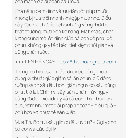
phá mạnh ở giai đoạn đầu mùa.
Khả năng bám dính và lưu dẫn tốt giúp thuốc
không bị rửa trôi nhanh khi gặp mưa nhẹ. Điều
này đặc biệt hữu ích cho những vùng thời tiết
thất thường, mưa xen kẽ nắng. Mặt khác, chất
lượng dung môi ổn định giúp bà con dễ pha, dễ
phun, không gây tắc béc, tiết kiệm thời gian và
công chăm sóc.
>>> LIÊN HỆ NGAY:
https://thethuangroup.com
Trong mô hình canh tác lớn, việc dùng thuốc
đúng kỹ thuật giúp giảm số lần phun, giữ đồng
ruộng sạch sâu lâu hơn, giảm nguy cơ sâu bùng
phát trở lại. Chính vì vậy, sản phẩm này ngày
càng được nhiều đại lý và bà con phản hồi tích
cực, xem như một giải pháp an toàn – hiệu quả –
phù hợp với thực tế sản xuất.
Mua Thuốc trừ sâu glim ở đâu uy tín? – Gợi ý cho
bà con và các đại lý