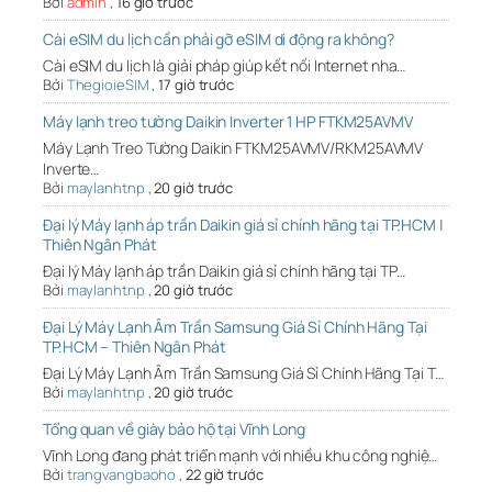
Bởi
admin
,
16 giờ trước
Cài eSIM du lịch cần phải gỡ eSIM di động ra không?
Cài eSIM du lịch là giải pháp giúp kết nối Internet nha…
Bởi
ThegioieSIM
,
17 giờ trước
Máy lạnh treo tường Daikin Inverter 1 HP FTKM25AVMV
Máy Lạnh Treo Tường Daikin FTKM25AVMV/RKM25AVMV
Inverte…
Bởi
maylanhtnp
,
20 giờ trước
Đại lý Máy lạnh áp trần Daikin giá sỉ chính hãng tại TP.HCM |
Thiên Ngân Phát
Đại lý Máy lạnh áp trần Daikin giá sỉ chính hãng tại TP…
Bởi
maylanhtnp
,
20 giờ trước
Đại Lý Máy Lạnh Âm Trần Samsung Giá Sỉ Chính Hãng Tại
TP.HCM – Thiên Ngân Phát
Đại Lý Máy Lạnh Âm Trần Samsung Giá Sỉ Chính Hãng Tại T…
Bởi
maylanhtnp
,
20 giờ trước
Tổng quan về giày bảo hộ tại Vĩnh Long
Vĩnh Long đang phát triển mạnh với nhiều khu công nghiệ…
Bởi
trangvangbaoho
,
22 giờ trước