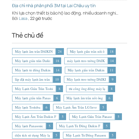
Địa chỉ nhà phân phối 3M tại Lai Châu uy tín
Khi lựa chọn thiết bị bảo hộ lao động, nhiều doanh nghi…
Bởi
Lasa
,
22 giờ trước
Thẻ chủ đề
Máy lạnh âm trần DAIKIN
24
Máy lạnh giấu trần nối ố
18
Máy lạnh giấu trần Daiki
18
máy lạnh treo tường DAIK
14
Máy lạnh tủ đứng Daikin
14
Máy lạnh giấu trần Daikin
11
lắp đặt máy lạnh âm trần
10
Máy lạnh treo tường DAIKI
9
Máy Lạnh Giấu Trần Toshi
8
thi công ống đồng máy lạ
8
Máy lạnh giấu trần Panas
6
Máy lạnh âm trần nối ống
6
Máy lạnh Toshiba
6
Máy Lạnh Âm Trần LG Inve
5
Máy Lạnh Âm Trần Daikin F
5
Máy Lạnh Giấu Trần Panaso
5
Máy lạnh Panasonic
5
Máy Lạnh Tủ Đứng Daikin F
5
diện tích sử dụng Máy lạ
5
Máy Lạnh Tủ Đứng Panason
5