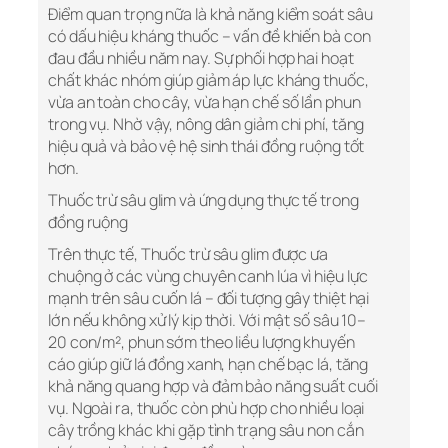
Điểm quan trọng nữa là khả năng kiểm soát sâu
có dấu hiệu kháng thuốc – vấn đề khiến bà con
đau đầu nhiều năm nay. Sự phối hợp hai hoạt
chất khác nhóm giúp giảm áp lực kháng thuốc,
vừa an toàn cho cây, vừa hạn chế số lần phun
trong vụ. Nhờ vậy, nông dân giảm chi phí, tăng
hiệu quả và bảo vệ hệ sinh thái đồng ruộng tốt
hơn.
Thuốc trừ sâu glim và ứng dụng thực tế trong
đồng ruộng
Trên thực tế, Thuốc trừ sâu glim được ưa
chuộng ở các vùng chuyên canh lúa vì hiệu lực
mạnh trên sâu cuốn lá – đối tượng gây thiệt hại
lớn nếu không xử lý kịp thời. Với mật số sâu 10–
20 con/m², phun sớm theo liều lượng khuyến
cáo giúp giữ lá đồng xanh, hạn chế bạc lá, tăng
khả năng quang hợp và đảm bảo năng suất cuối
vụ. Ngoài ra, thuốc còn phù hợp cho nhiều loại
cây trồng khác khi gặp tình trạng sâu non cắn