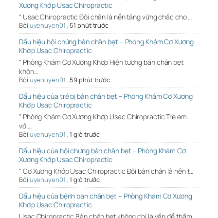
Xương Khớp Usac Chiropractic
" Usac Chiropractic Đôi chân là nền tảng vững chắc cho …
Bởi
uyenuyen01
,
51 phút trước
Dấu hiệu hội chứng bàn chân bẹt – Phòng Khám Cơ Xương
Khớp Usac Chiropractic
" Phòng Khám Cơ Xương Khớp Hiện tượng bàn chân bẹt
khôn…
Bởi
uyenuyen01
,
59 phút trước
Dấu hiệu của trẻ bị bàn chân bẹt – Phòng Khám Cơ Xương
Khớp Usac Chiropractic
" Phòng Khám Cơ Xương Khớp Usac Chiropractic Trẻ em
với…
Bởi
uyenuyen01
,
1 giờ trước
Dấu hiệu của hội chứng bàn chân bẹt – Phòng Khám Cơ
Xương Khớp Usac Chiropractic
" Cơ Xương Khớp Usac Chiropractic Đôi bàn chân là nền t…
Bởi
uyenuyen01
,
1 giờ trước
Dấu hiệu của bệnh bàn chân bẹt – Phòng Khám Cơ Xương
Khớp Usac Chiropractic
Usac Chiropractic Bàn chân bẹt không chỉ là vấn đề thẩm…