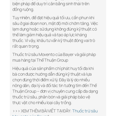
biện pháp để duy trì cân bằng sinh thái trên
đồng ruộng.
Tuy nhiên, để đạt hiệu quả tối ưu, cần phun khi
sâu ở giai đoạn non, mật độ mới chớm tăng. Việc
lạm dụng hoặc sử dụng không đúng kỹ thuật có
thể làm giảm hiệu quả và tạo áp lực kháng
thuốc. Vì vậy, khâu tư vấn kỹ thuật đóng vai trò
rất quan trọng.
Thuốc trừ sâu Movento của Bayer và giải pháp
mua hàng tại Thể Thuận Group
Hiệu quả của sản phẩm chỉ phát huy tối đa khi
bà con được hướng dẫn đúng kỹ thuật và lựa
chọn đúng thời điểm xử lý. Đây là lý do nhiều
nông dân, đại lý và đối tác tin tưởng tìm đến Thể
Thuận Group – đơn vị chuyên cung cấp đa dạng
thuốc trừ sâu, phân bón và giải pháp bảo vệ
thực vật cho nhiều loại cây trồng.
>>> XEM THÊM BÀI VIẾT TẠI ĐÂY:
Thuốc trừ sâu