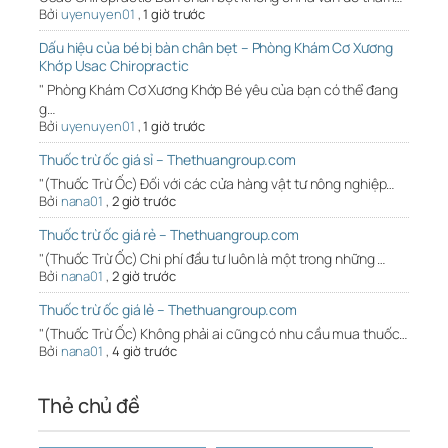
Bởi
uyenuyen01
,
1 giờ trước
Dấu hiệu của bé bị bàn chân bẹt – Phòng Khám Cơ Xương
Khớp Usac Chiropractic
" Phòng Khám Cơ Xương Khớp Bé yêu của bạn có thể đang
g…
Bởi
uyenuyen01
,
1 giờ trước
Thuốc trừ ốc giá sỉ – Thethuangroup.com
"(Thuốc Trừ Ốc) Đối với các cửa hàng vật tư nông nghiệp…
Bởi
nana01
,
2 giờ trước
Thuốc trừ ốc giá rẻ – Thethuangroup.com
"(Thuốc Trừ Ốc) Chi phí đầu tư luôn là một trong những …
Bởi
nana01
,
2 giờ trước
Thuốc trừ ốc giá lẻ – Thethuangroup.com
"(Thuốc Trừ Ốc) Không phải ai cũng có nhu cầu mua thuốc…
Bởi
nana01
,
4 giờ trước
Thẻ chủ đề