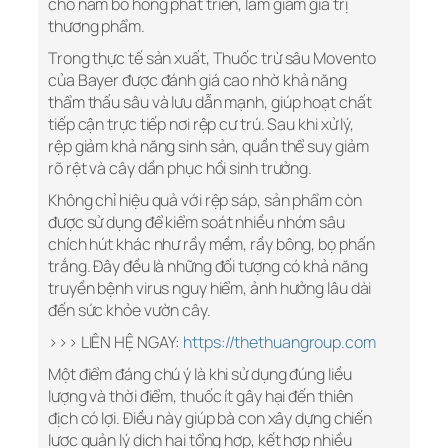
cho nấm bồ hóng phát triển, làm giảm giá trị
thương phẩm.
Trong thực tế sản xuất, Thuốc trừ sâu Movento
của Bayer được đánh giá cao nhờ khả năng
thẩm thấu sâu và lưu dẫn mạnh, giúp hoạt chất
tiếp cận trực tiếp nơi rệp cư trú. Sau khi xử lý,
rệp giảm khả năng sinh sản, quần thể suy giảm
rõ rệt và cây dần phục hồi sinh trưởng.
Không chỉ hiệu quả với rệp sáp, sản phẩm còn
được sử dụng để kiểm soát nhiều nhóm sâu
chích hút khác như rầy mềm, rầy bông, bọ phấn
trắng. Đây đều là những đối tượng có khả năng
truyền bệnh virus nguy hiểm, ảnh hưởng lâu dài
đến sức khỏe vườn cây.
>>> LIÊN HỆ NGAY:
https://thethuangroup.com
Một điểm đáng chú ý là khi sử dụng đúng liều
lượng và thời điểm, thuốc ít gây hại đến thiên
địch có lợi. Điều này giúp bà con xây dựng chiến
lược quản lý dịch hại tổng hợp, kết hợp nhiều