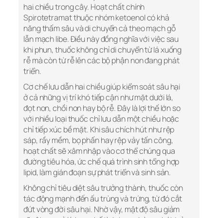
hai chiều trong cây. Hoạt chất chính
Spirotetramat thuộc nhóm ketoenol có khả
năng thấm sâu và di chuyển cả theo mạch gỗ
lẫn mạch libe. Điều này đồng nghĩa với việc sau
khi phun, thuốc không chỉ di chuyển từ lá xuống
rễ mà còn từ rễ lên các bộ phận non đang phát
triển.
Cơ chế lưu dẫn hai chiều giúp kiểm soát sâu hại
ở cả những vị trí khó tiếp cận như mặt dưới lá,
đọt non, chồi non hay bộ rễ. Đây là lợi thế lớn so
với nhiều loại thuốc chỉ lưu dẫn một chiều hoặc
chỉ tiếp xúc bề mặt. Khi sâu chích hút như rệp
sáp, rầy mềm, bọ phấn hay rệp vảy tấn công,
hoạt chất sẽ xâm nhập vào cơ thể chúng qua
đường tiêu hóa, ức chế quá trình sinh tổng hợp
lipid, làm gián đoạn sự phát triển và sinh sản.
Không chỉ tiêu diệt sâu trưởng thành, thuốc còn
tác động mạnh đến ấu trùng và trứng, từ đó cắt
đứt vòng đời sâu hại. Nhờ vậy, mật độ sâu giảm