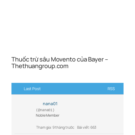
Thuốc trừ sâu Movento của Bayer –
Thethuangroup.com
Last Post
RSS
nana01
(@nana01)
Noble Member
Tham gia: 9 tháng trước
Bài viết: 663