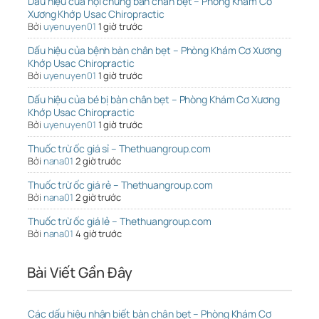
Dấu hiệu của hội chứng bàn chân bẹt – Phòng Khám Cơ
Xương Khớp Usac Chiropractic
Bởi
uyenuyen01
1 giờ trước
Dấu hiệu của bệnh bàn chân bẹt – Phòng Khám Cơ Xương
Khớp Usac Chiropractic
Bởi
uyenuyen01
1 giờ trước
Dấu hiệu của bé bị bàn chân bẹt – Phòng Khám Cơ Xương
Khớp Usac Chiropractic
Bởi
uyenuyen01
1 giờ trước
Thuốc trừ ốc giá sỉ – Thethuangroup.com
Bởi
nana01
2 giờ trước
Thuốc trừ ốc giá rẻ – Thethuangroup.com
Bởi
nana01
2 giờ trước
Thuốc trừ ốc giá lẻ – Thethuangroup.com
Bởi
nana01
4 giờ trước
Bài Viết Gần Đây
Các dấu hiệu nhận biết bàn chân bẹt – Phòng Khám Cơ