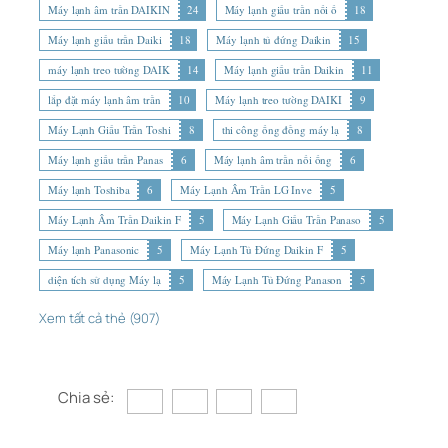
Máy lạnh âm trần DAIKIN
24
Máy lạnh giấu trần nối ố
18
Máy lạnh giấu trần Daiki
18
Máy lạnh tủ đứng Daikin
15
máy lạnh treo tường DAIK
14
Máy lạnh giấu trần Daikin
11
lắp đặt máy lạnh âm trần
10
Máy lạnh treo tường DAIKI
9
Máy Lạnh Giấu Trần Toshi
8
thi công ống đồng máy lạ
8
Máy lạnh giấu trần Panas
6
Máy lạnh âm trần nối ống
6
Máy lạnh Toshiba
6
Máy Lạnh Âm Trần LG Inve
5
Máy Lạnh Âm Trần Daikin F
5
Máy Lạnh Giấu Trần Panaso
5
Máy lạnh Panasonic
5
Máy Lạnh Tủ Đứng Daikin F
5
diện tích sử dụng Máy lạ
5
Máy Lạnh Tủ Đứng Panason
5
Xem tất cả thẻ (907)
Chia sẻ: