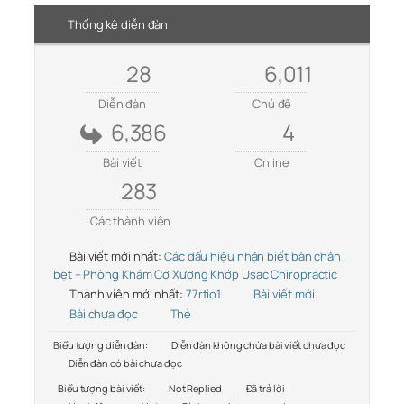
Thống kê diễn đàn
28
6,011
Diễn đàn
Chủ đề
6,386
4
Bài viết
Online
283
Các thành viên
Bài viết mới nhất:
Các dấu hiệu nhận biết bàn chân
bẹt – Phòng Khám Cơ Xương Khớp Usac Chiropractic
Thành viên mới nhất:
77rtio1
Bài viết mới
Bài chưa đọc
Thẻ
Biểu tượng diễn đàn:
Diễn đàn không chứa bài viết chưa đọc
Diễn đàn có bài chưa đọc
Biểu tượng bài viết:
Not Replied
Đã trả lời