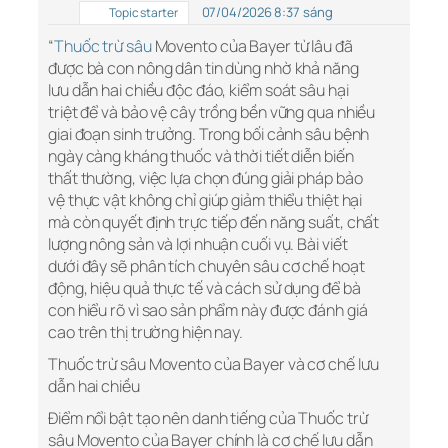
07/04/2026 8:37 sáng
Topic starter
“
Thuốc trừ sâu
Movento của Bayer từ lâu đã
được bà con nông dân tin dùng nhờ khả năng
lưu dẫn hai chiều độc đáo, kiểm soát sâu hại
triệt để và bảo vệ cây trồng bền vững qua nhiều
giai đoạn sinh trưởng. Trong bối cảnh sâu bệnh
ngày càng kháng thuốc và thời tiết diễn biến
thất thường, việc lựa chọn đúng giải pháp bảo
vệ thực vật không chỉ giúp giảm thiểu thiệt hại
mà còn quyết định trực tiếp đến năng suất, chất
lượng nông sản và lợi nhuận cuối vụ. Bài viết
dưới đây sẽ phân tích chuyên sâu cơ chế hoạt
động, hiệu quả thực tế và cách sử dụng để bà
con hiểu rõ vì sao sản phẩm này được đánh giá
cao trên thị trường hiện nay.
Thuốc trừ sâu Movento của Bayer và cơ chế lưu
dẫn hai chiều
Điểm nổi bật tạo nên danh tiếng của Thuốc trừ
sâu Movento của Bayer chính là cơ chế lưu dẫn