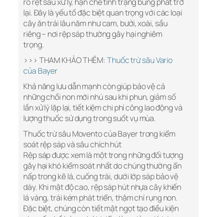
rõ rệt sau xử lý, hạn chế tình trạng bùng phát trở
lại. Đây là yếu tố đặc biệt quan trọng với các loại
cây ăn trái lâu năm như cam, bưởi, xoài, sầu
riêng – nơi rệp sáp thường gây hại nghiêm
trọng.
>>> THAM KHẢO THÊM:
Thuốc trừ sâu Vario
của Bayer
Khả năng lưu dẫn mạnh còn giúp bảo vệ cả
những chồi non mới nhú sau khi phun, giảm số
lần xử lý lặp lại, tiết kiệm chi phí công lao động và
lượng thuốc sử dụng trong suốt vụ mùa.
Thuốc trừ sâu Movento của Bayer trong kiểm
soát rệp sáp và sâu chích hút
Rệp sáp được xem là một trong những đối tượng
gây hại khó kiểm soát nhất do chúng thường ẩn
nấp trong kẽ lá, cuống trái, dưới lớp sáp bảo vệ
dày. Khi mật độ cao, rệp sáp hút nhựa cây khiến
lá vàng, trái kém phát triển, thậm chí rụng non.
Đặc biệt, chúng còn tiết mật ngọt tạo điều kiện