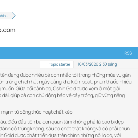
shin…
p.com
RSS
16/03/2026 2:30 sáng
Topic starter
i tên đang được nhiều bà con nhắc tới trong những mùa vụ gần
, côn trùng chích hút ngày càng khó kiểm soát, phun thuốc nhiều
 muốn. Giữa bối cảnh đó, Oshin Gold được xem là một giải
 dài, giúp bà con chủ động bảo vệ cây trồng, giữ vững năng
c mạnh từ công thức hoạt chất kép
âu, điều đầu tiên bà con quan tâm không phải là bao bì đẹp
“đánh có trúng không, sâu có chết thật không và có phải phun
hin Gold được phát triển dựa trên chính những nỗi lo đó, với