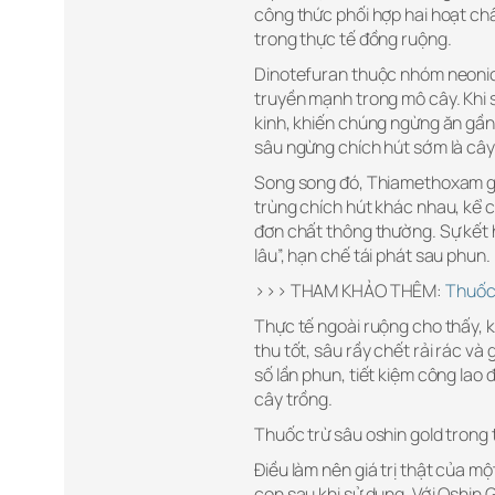
công thức phối hợp hai hoạt ch
trong thực tế đồng ruộng.
Dinotefuran thuộc nhóm neonico
truyền mạnh trong mô cây. Khi s
kinh, khiến chúng ngừng ăn gần 
sâu ngừng chích hút sớm là cây
Song song đó, Thiamethoxam gi
trùng chích hút khác nhau, kể 
đơn chất thông thường. Sự kết 
lâu”, hạn chế tái phát sau phun.
>>> THAM KHẢO THÊM:
Thuốc
Thực tế ngoài ruộng cho thấy, 
thu tốt, sâu rầy chết rải rác và
số lần phun, tiết kiệm công lao 
cây trồng.
Thuốc trừ sâu oshin gold trong
Điều làm nên giá trị thật của m
con sau khi sử dụng. Với Oshin 