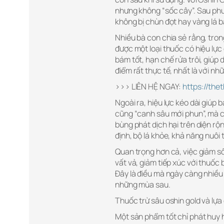
nhưng không “sốc cây”. Sau phun
không bị chùn đọt hay vàng lá 
Nhiều bà con chia sẻ rằng, tron
được một loại thuốc có hiệu lực
bám tốt, hạn chế rửa trôi, giúp 
điểm rất thực tế, nhất là với nh
>>> LIÊN HỆ NGAY:
https://th
Ngoài ra, hiệu lực kéo dài giúp
cũng “canh sâu mới phun”, mà c
bùng phát dịch hại trên diện rộ
định, bộ lá khỏe, khả năng nuôi t
Quan trọng hơn cả, việc giảm số
vất vả, giảm tiếp xúc với thuốc
Đây là điều mà ngày càng nhiều
những mùa sau.
Thuốc trừ sâu oshin gold và lự
Một sản phẩm tốt chỉ phát huy 