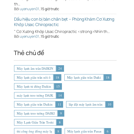
th…
Bởi
uyenuyen01
,
15 giờ trước
Dấu hiệu con bị bàn chân bẹt – Phòng Khám Cơ Xương
Khớp Usac Chiropractic
" Cơ Xương Khớp Usac Chiropractic <strong>Nhìn th…
Bởi
uyenuyen01
,
15 giờ trước
Thẻ chủ đề
Máy lạnh âm trần DAIKIN
24
Máy lạnh giấu trần nối ố
18
Máy lạnh giấu trần Daiki
18
Máy lạnh tủ đứng Daikin
15
máy lạnh treo tường DAIK
14
Máy lạnh giấu trần Daikin
11
lắp đặt máy lạnh âm trần
10
Máy lạnh treo tường DAIKI
9
Máy Lạnh Giấu Trần Toshi
8
thi công ống đồng máy lạ
8
Máy lạnh giấu trần Panas
6