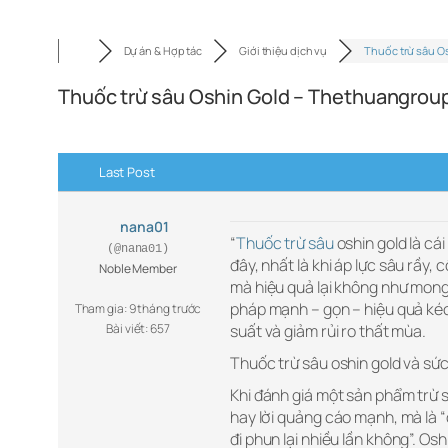
Dự án & Hợp tác
Giới thiệu dịch vụ
Thuốc trừ sâu O
Thuốc trừ sâu Oshin Gold – Thethuangrou
Last Post
nana01
“
Thuốc trừ sâu
oshin gold là cá
(@nana01)
đây, nhất là khi áp lực sâu rầy
Noble Member
mà hiệu quả lại không như mong
pháp mạnh – gọn – hiệu quả kéo
Tham gia: 9 tháng trước
Bài viết: 657
suất và giảm rủi ro thất mùa.
Thuốc trừ sâu oshin gold và sứ
Khi đánh giá một sản phẩm trừ s
hay lời quảng cáo mạnh, mà là 
đi phun lại nhiều lần không”. Os