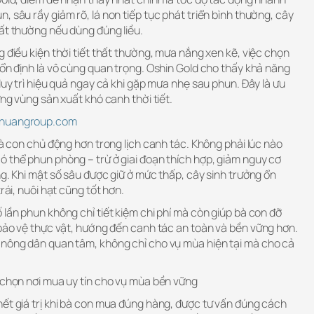
, sâu rầy giảm rõ, lá non tiếp tục phát triển bình thường, cây
bất thường nếu dùng đúng liều.
g điều kiện thời tiết thất thường, mưa nắng xen kẽ, việc chọn
 ổn định là vô cùng quan trọng. Oshin Gold cho thấy khả năng
duy trì hiệu quả ngay cả khi gặp mưa nhẹ sau phun. Đây là ưu
ững vùng sản xuất khó canh thời tiết.
ethuangroup.com
 bà con chủ động hơn trong lịch canh tác. Không phải lúc nào
ó thể phun phòng – trừ ở giai đoạn thích hợp, giảm nguy cơ
ng. Khi mật số sâu được giữ ở mức thấp, cây sinh trưởng ổn
rái, nuôi hạt cũng tốt hơn.
 lần phun không chỉ tiết kiệm chi phí mà còn giúp bà con đỡ
 bảo vệ thực vật, hướng đến canh tác an toàn và bền vững hơn.
 nông dân quan tâm, không chỉ cho vụ mùa hiện tại mà cho cả
a chọn nơi mua uy tín cho vụ mùa bền vững
hết giá trị khi bà con mua đúng hàng, được tư vấn đúng cách