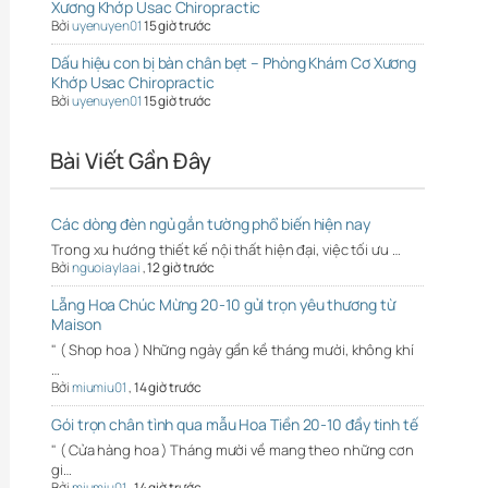
Xương Khớp Usac Chiropractic
Bởi
uyenuyen01
15 giờ trước
Dấu hiệu con bị bàn chân bẹt – Phòng Khám Cơ Xương
Khớp Usac Chiropractic
Bởi
uyenuyen01
15 giờ trước
Bài Viết Gần Đây
Các dòng đèn ngủ gắn tường phổ biến hiện nay
Trong xu hướng thiết kế nội thất hiện đại, việc tối ưu …
Bởi
nguoiaylaai
,
12 giờ trước
Lẵng Hoa Chúc Mừng 20-10 gửi trọn yêu thương từ
Maison
" ( Shop hoa ) Những ngày gần kề tháng mười, không khí
…
Bởi
miumiu01
,
14 giờ trước
Gói trọn chân tình qua mẫu Hoa Tiền 20-10 đầy tinh tế
" ( Cửa hàng hoa ) Tháng mười về mang theo những cơn
gi…
Bởi
miumiu01
,
14 giờ trước