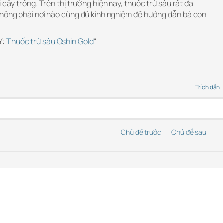
 cây trồng. Trên thị trường hiện nay, thuốc trừ sâu rất đa
không phải nơi nào cũng đủ kinh nghiệm để hướng dẫn bà con
Y:
Thuốc trừ sâu Oshin Gold
“
Trích dẫn
Chủ đề trước
Chủ đề sau