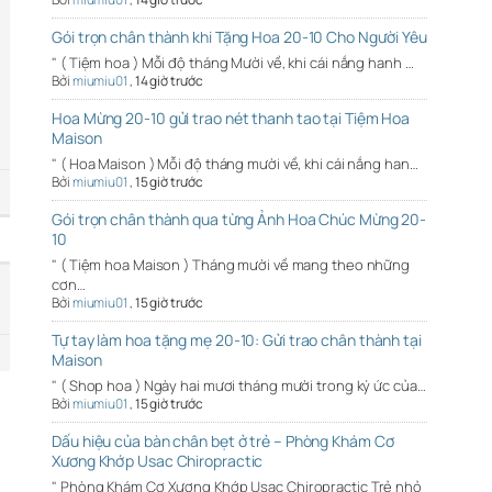
Gói trọn chân thành khi Tặng Hoa 20-10 Cho Người Yêu
" ( Tiệm hoa ) Mỗi độ tháng Mười về, khi cái nắng hanh …
Bởi
miumiu01
,
14 giờ trước
Hoa Mừng 20-10 gửi trao nét thanh tao tại Tiệm Hoa
Maison
" ( Hoa Maison ) Mỗi độ tháng mười về, khi cái nắng han…
Bởi
miumiu01
,
15 giờ trước
Gói trọn chân thành qua từng Ảnh Hoa Chúc Mừng 20-
10
" ( Tiệm hoa Maison ) Tháng mười về mang theo những
cơn…
Bởi
miumiu01
,
15 giờ trước
Tự tay làm hoa tặng mẹ 20-10: Gửi trao chân thành tại
Maison
" ( Shop hoa ) Ngày hai mươi tháng mười trong ký ức của…
Bởi
miumiu01
,
15 giờ trước
Dấu hiệu của bàn chân bẹt ở trẻ – Phòng Khám Cơ
Xương Khớp Usac Chiropractic
" Phòng Khám Cơ Xương Khớp Usac Chiropractic Trẻ nhỏ