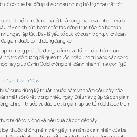
ất có cơ chế tác động khác nhau nhưng hỗ trợ nhau rất tốt
tinoid thế hệ mới, nổi bật ở khả năng thấm sâu nhanh và lan
âu rầy chích hút, hoạt chất tác động trực tiếp lên hệ thần
như ngay lập tức. Đây là yếu tố cực kỳ quan trọng, vì chỉ cần
 đã giảm được tổn thương đáng kể.
úp mở rộng phổ tác động, kiểm soát tốt nhiều nhóm côn
cả những đối tượng đã quen thuốc hoặc khó trị bằng các dòng
hợp này giúp Oshin Gold không chỉ “đánh nhanh” mà còn “giữ
 trừ sâu Oshin 20wp
khi sử dụng đúng kỹ thuật, thuốc bám và thấm đều, cây hấp
 giảm mật số rõ rệt trong nhiều ngày. Điều này giúp bà con giảm
động, chi phí thuốc và đặc biệt là giảm áp lực tồn dư thuốc trên
 thực tế đồng ruộng và hiệu quả bà con dễ thấy
ột loại thuốc không nằm trên giấy, mà nằm ở cảm nhận của bà
Gold, điểm dễ nhận thấy nhất chính là tốc độ tác động nhanh