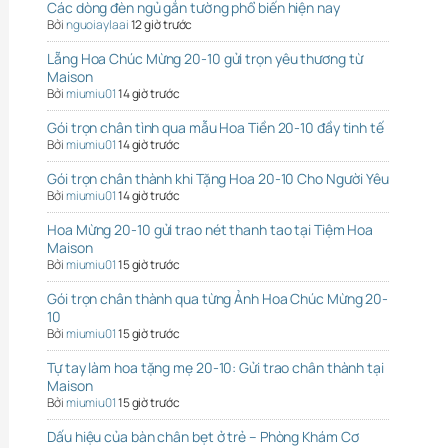
Các dòng đèn ngủ gắn tường phổ biến hiện nay
Bởi
nguoiaylaai
12 giờ trước
Lẵng Hoa Chúc Mừng 20-10 gửi trọn yêu thương từ
Maison
Bởi
miumiu01
14 giờ trước
Gói trọn chân tình qua mẫu Hoa Tiền 20-10 đầy tinh tế
Bởi
miumiu01
14 giờ trước
Gói trọn chân thành khi Tặng Hoa 20-10 Cho Người Yêu
Bởi
miumiu01
14 giờ trước
Hoa Mừng 20-10 gửi trao nét thanh tao tại Tiệm Hoa
Maison
Bởi
miumiu01
15 giờ trước
Gói trọn chân thành qua từng Ảnh Hoa Chúc Mừng 20-
10
Bởi
miumiu01
15 giờ trước
Tự tay làm hoa tặng mẹ 20-10: Gửi trao chân thành tại
Maison
Bởi
miumiu01
15 giờ trước
Dấu hiệu của bàn chân bẹt ở trẻ – Phòng Khám Cơ