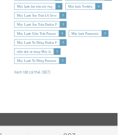
Máy lạnh âm trần nối ống
6
Máy lạnh Toshiba
6
Máy Lạnh Âm Trần LG Inve
5
Máy Lạnh Âm Trần Daikin F
5
Máy Lạnh Giấu Trần Panaso
5
Máy lạnh Panasonic
5
Máy Lạnh Tủ Đứng Daikin F
5
diện tích sử dụng Máy lạ
5
Máy Lạnh Tủ Đứng Panason
5
Xem tất cả thẻ (907)