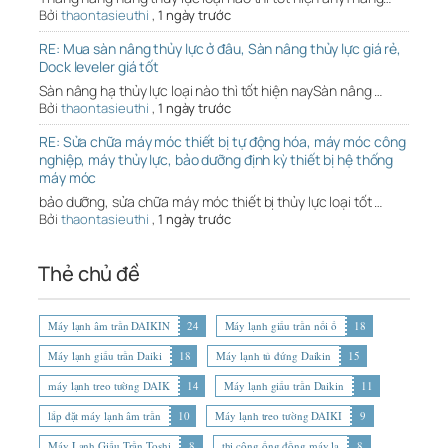
Bởi
thaontasieuthi
,
1 ngày trước
RE: Mua sàn nâng thủy lực ở đâu, Sàn nâng thủy lực giá rẻ,
Dock leveler giá tốt
Sàn nâng hạ thủy lực loại nào thì tốt hiện naySàn nâng …
Bởi
thaontasieuthi
,
1 ngày trước
RE: Sửa chữa máy móc thiết bị tự động hóa, máy móc công
nghiệp, máy thủy lực, bảo dưỡng định kỳ thiết bị hệ thống
máy móc
bảo dưỡng, sửa chữa máy móc thiết bị thủy lực loại tốt …
Bởi
thaontasieuthi
,
1 ngày trước
Thẻ chủ đề
Máy lạnh âm trần DAIKIN
24
Máy lạnh giấu trần nối ố
18
Máy lạnh giấu trần Daiki
18
Máy lạnh tủ đứng Daikin
15
máy lạnh treo tường DAIK
14
Máy lạnh giấu trần Daikin
11
lắp đặt máy lạnh âm trần
10
Máy lạnh treo tường DAIKI
9
Máy Lạnh Giấu Trần Toshi
8
thi công ống đồng máy lạ
8