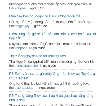
Không gian thương mại rất nên lắp Máy lạnh giấu trần DA…
Bởi
vinhphat
,
5 giờ trước
Mua giày bảo hộ Jogger tại Bình Dương ở đâu tốt
Nếu bạn làm việc trong các môi trường tiềm ẩn nhiều ngu…
Bởi
thegioigay
,
9 giờ trước
Điểm cung cấp giá rẻ Điều hòa âm trần LG kèm nhiều ưu đãi
hấp dẫn
Máy lạnh âm trần LG là giải pháp làm mát cao cấp với cô…
Bởi
vinhphat
,
10 giờ trước
Thị trường giày bảo hộ tại Thái Nguyên
Thái Nguyên đang phát triển mạnh về công nghiệp với nhi…
Bởi
trangvangbaoho
,
11 giờ trước
RE: Ép tuy ô thủy lực gần đây, Ống mềm thuỷ lực, Tuy ô là gì,
Ống thủy lực
Ống tuy ô thủy lực loại tốt hiện nay giá thế nàoỐng tuy…
Bởi
thaontasieuthi
,
1 ngày trước
RE: Thang Nâng Thủy Lực nhập khẩu giải pháp nâng hàng
nhà xưởng
Thang nâng hàng thủy lực loại nào thì tốt hiện anyThang…