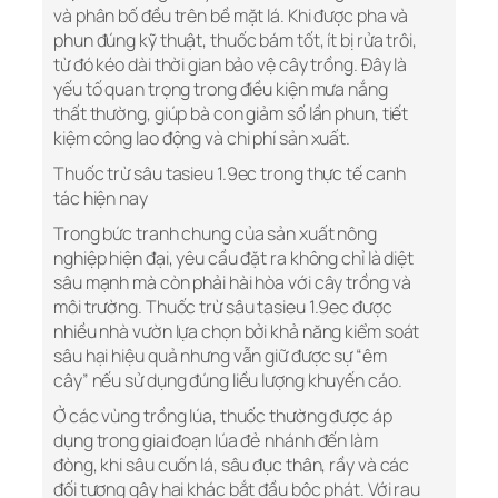
và phân bố đều trên bề mặt lá. Khi được pha và
phun đúng kỹ thuật, thuốc bám tốt, ít bị rửa trôi,
từ đó kéo dài thời gian bảo vệ cây trồng. Đây là
yếu tố quan trọng trong điều kiện mưa nắng
thất thường, giúp bà con giảm số lần phun, tiết
kiệm công lao động và chi phí sản xuất.
Thuốc trừ sâu tasieu 1.9ec trong thực tế canh
tác hiện nay
Trong bức tranh chung của sản xuất nông
nghiệp hiện đại, yêu cầu đặt ra không chỉ là diệt
sâu mạnh mà còn phải hài hòa với cây trồng và
môi trường. Thuốc trừ sâu tasieu 1.9ec được
nhiều nhà vườn lựa chọn bởi khả năng kiểm soát
sâu hại hiệu quả nhưng vẫn giữ được sự “êm
cây” nếu sử dụng đúng liều lượng khuyến cáo.
Ở các vùng trồng lúa, thuốc thường được áp
dụng trong giai đoạn lúa đẻ nhánh đến làm
đòng, khi sâu cuốn lá, sâu đục thân, rầy và các
đối tượng gây hại khác bắt đầu bộc phát. Với rau