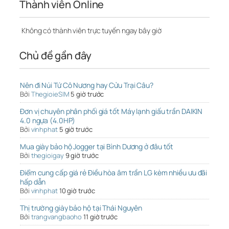
Thành viên Online
Không có thành viên trực tuyến ngay bây giờ
Chủ đề gần đây
Nên đi Núi Tứ Cô Nương hay Cửu Trại Câu?
Bởi
ThegioieSIM
5 giờ trước
Đơn vị chuyên phân phối giá tốt Máy lạnh giấu trần DAIKIN
4.0 ngựa (4.0HP)
Bởi
vinhphat
5 giờ trước
Mua giày bảo hộ Jogger tại Bình Dương ở đâu tốt
Bởi
thegioigay
9 giờ trước
Điểm cung cấp giá rẻ Điều hòa âm trần LG kèm nhiều ưu đãi
hấp dẫn
Bởi
vinhphat
10 giờ trước
Thị trường giày bảo hộ tại Thái Nguyên
Bởi
trangvangbaoho
11 giờ trước