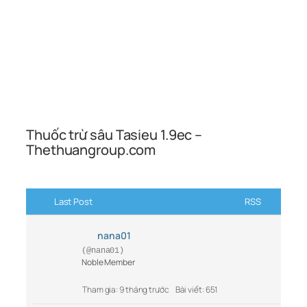
Thuốc trừ sâu Tasieu 1.9ec –
Thethuangroup.com
Last Post
RSS
nana01
(@nana01)
Noble Member
Tham gia: 9 tháng trước
Bài viết: 651