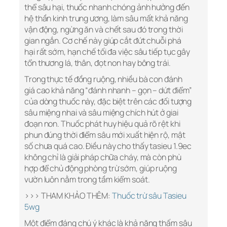
thể sâu hại, thuốc nhanh chóng ảnh hưởng đến
hệ thần kinh trung ương, làm sâu mất khả năng
vận động, ngừng ăn và chết sau đó trong thời
gian ngắn. Cơ chế này giúp cắt đứt chuỗi phá
hại rất sớm, hạn chế tối đa việc sâu tiếp tục gây
tổn thương lá, thân, đọt non hay bông trái.
Trong thực tế đồng ruộng, nhiều bà con đánh
giá cao khả năng “đánh nhanh – gọn – dứt điểm”
của dòng thuốc này, đặc biệt trên các đối tượng
sâu miệng nhai và sâu miệng chích hút ở giai
đoạn non. Thuốc phát huy hiệu quả rõ rệt khi
phun đúng thời điểm sâu mới xuất hiện rộ, mật
số chưa quá cao. Điều này cho thấy tasieu 1.9ec
không chỉ là giải pháp chữa cháy, mà còn phù
hợp để chủ động phòng trừ sớm, giúp ruộng
vườn luôn nằm trong tầm kiểm soát.
>>> THAM KHẢO THÊM:
Thuốc trừ sâu Tasieu
5wg
Một điểm đáng chú ý khác là khả năng thấm sâu