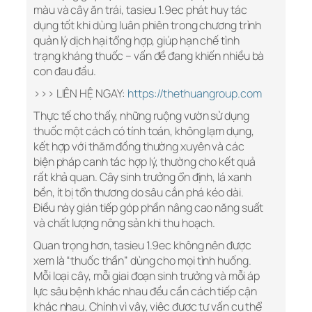
màu và cây ăn trái, tasieu 1.9ec phát huy tác
dụng tốt khi dùng luân phiên trong chương trình
quản lý dịch hại tổng hợp, giúp hạn chế tình
trạng kháng thuốc – vấn đề đang khiến nhiều bà
con đau đầu.
>>> LIÊN HỆ NGAY:
https://thethuangroup.com
Thực tế cho thấy, những ruộng vườn sử dụng
thuốc một cách có tính toán, không lạm dụng,
kết hợp với thăm đồng thường xuyên và các
biện pháp canh tác hợp lý, thường cho kết quả
rất khả quan. Cây sinh trưởng ổn định, lá xanh
bền, ít bị tổn thương do sâu cắn phá kéo dài.
Điều này gián tiếp góp phần nâng cao năng suất
và chất lượng nông sản khi thu hoạch.
Quan trọng hơn, tasieu 1.9ec không nên được
xem là “thuốc thần” dùng cho mọi tình huống.
Mỗi loại cây, mỗi giai đoạn sinh trưởng và mỗi áp
lực sâu bệnh khác nhau đều cần cách tiếp cận
khác nhau. Chính vì vậy, việc được tư vấn cụ thể