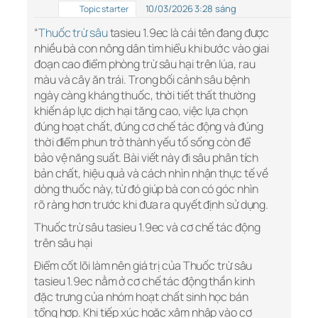
10/03/2026 3:28 sáng
Topic starter
“
Thuốc trừ sâu
tasieu 1.9ec là cái tên đang được
nhiều bà con nông dân tìm hiểu khi bước vào giai
đoạn cao điểm phòng trừ sâu hại trên lúa, rau
màu và cây ăn trái. Trong bối cảnh sâu bệnh
ngày càng kháng thuốc, thời tiết thất thường
khiến áp lực dịch hại tăng cao, việc lựa chọn
đúng hoạt chất, đúng cơ chế tác động và đúng
thời điểm phun trở thành yếu tố sống còn để
bảo vệ năng suất. Bài viết này đi sâu phân tích
bản chất, hiệu quả và cách nhìn nhận thực tế về
dòng thuốc này, từ đó giúp bà con có góc nhìn
rõ ràng hơn trước khi đưa ra quyết định sử dụng.
Thuốc trừ sâu tasieu 1.9ec và cơ chế tác động
trên sâu hại
Điểm cốt lõi làm nên giá trị của Thuốc trừ sâu
tasieu 1.9ec nằm ở cơ chế tác động thần kinh
đặc trưng của nhóm hoạt chất sinh học bán
tổng hợp. Khi tiếp xúc hoặc xâm nhập vào cơ