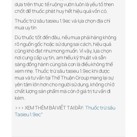
dựa trên thực tế ruộng vườn luôn là yếu tố then
chốt để thuốc phát huy hết hiệu quả vốn có.
Thuốc trừ sâu tasieu 1.9ec và lựa chọn địa chỉ
mua uy tín
Dù thuốc tốt đến đâu, nếu mua phải hàng không
rõ nguồn gốc hoặc sử dụng sai cách, hiệu quả
cũng khó đạt như mong muốn. Vì vậy, lựa chọn
nơi cung cấp uy tín, am hiểu kỹ thuật và sẵn
sàng đồng hành cùng bà con là điều không thể
xem nhẹ. Thuốc trừ sâu tasieu 1.9ec khi được
mua và tư vấn tại Thể Thuận Group mang lại sự
yên tâm lớn hơn cho người sử dụng, không chỉ ở
chất lượng sản phẩm mà còn ở giá trị tư vấn đi
kèm.
>>> XEM THÊM BÀI VIẾT TẠI ĐÂY:
Thuốc trừ sâu
Tasieu 1.9ec
“