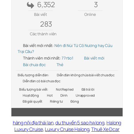
6,352
3
Bài viết
Online
283
Các thành viên
Bài viết mới nhất:
Nên đi Núi Tứ Cô Nương hay Cửu
Trại Câu?
Thành viên mới nhất:
77rtio1
Bài viết mới
Bài chưa đọc
Thẻ
Biểu tượng diễn đàn:
Diễn đàn không chứa bài viết chưa đọc
Diễn đàn có bài chưa đọc
Biểu tượng bài viết:
Not Replied
Đã trả lời
Hoạt động
Hot
Dính
Unapproved
Đã giải quyết
Riêng tư
Đóng
hàng nội địa thái lan
,
du thuyền 5 sao hạ long
,
Halong
Luxury Cruise
,
Luxury Cruise Halong
,
Thuê Xe Dcar