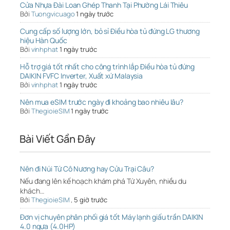
Cửa Nhựa Đài Loan Ghép Thanh Tại Phường Lái Thiêu
Bởi
Tuongvicuago
1 ngày trước
Cung cấp số lượng lớn, bỏ sỉ Điều hòa tủ đứng LG thương
hiệu Hàn Quốc
Bởi
vinhphat
1 ngày trước
Hỗ trợ giá tốt nhất cho công trình lắp Điều hòa tủ đứng
DAIKIN FVFC Inverter, Xuất xứ Malaysia
Bởi
vinhphat
1 ngày trước
Nên mua eSIM trước ngày đi khoảng bao nhiêu lâu?
Bởi
ThegioieSIM
1 ngày trước
Bài Viết Gần Đây
Nên đi Núi Tứ Cô Nương hay Cửu Trại Câu?
Nếu đang lên kế hoạch khám phá Tứ Xuyên, nhiều du
khách…
Bởi
ThegioieSIM
,
5 giờ trước
Đơn vị chuyên phân phối giá tốt Máy lạnh giấu trần DAIKIN
4.0 ngựa (4.0HP)