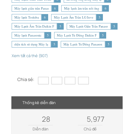
Máy lạnh giấu trần Panas
6
Máy lạnh âm trần nối ống
6
Máy lạnh Toshiba
6
Máy Lạnh Âm Trần LG Inve
5
Máy Lạnh Âm Trần Daikin F
5
Máy Lạnh Giấu Trần Panaso
5
Máy lạnh Panasonic
5
Máy Lạnh Tủ Đứng Daikin F
5
diện tích sử dụng Máy lạ
5
Máy Lạnh Tủ Đứng Panason
5
Xem tất cả thẻ (907)
Chia sẻ:
Thống kê diễn đàn
28
5,977
Diễn đàn
Chủ đề