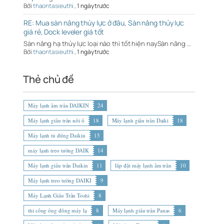
Bởi
thaontasieuthi
,
1 ngày trước
RE: Mua sàn nâng thủy lực ở đâu, Sàn nâng thủy lực
giá rẻ, Dock leveler giá tốt
Sàn nâng hạ thủy lực loại nào thì tốt hiện naySàn nâng …
Bởi
thaontasieuthi
,
1 ngày trước
Thẻ chủ đề
Máy lạnh âm trần DAIKIN
24
Máy lạnh giấu trần nối ố
18
Máy lạnh giấu trần Daiki
18
Máy lạnh tủ đứng Daikin
15
máy lạnh treo tường DAIK
14
Máy lạnh giấu trần Daikin
11
lắp đặt máy lạnh âm trần
10
Máy lạnh treo tường DAIKI
9
Máy Lạnh Giấu Trần Toshi
8
thi công ống đồng máy lạ
8
Máy lạnh giấu trần Panas
6