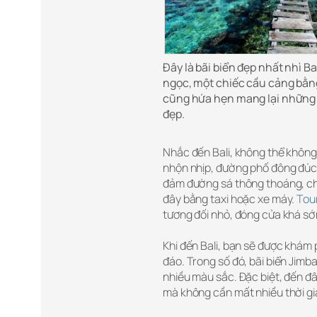
Đây là bãi biển đẹp nhất nhì Ba
ngọc, một chiếc cầu cảng bằng
cũng hứa hẹn mang lại những
đẹp.
Nhắc đến Bali, không thể khôn
nhộn nhịp, đường phố đông đúc,
đảm đường sá thông thoáng, ch
đây bằng taxi hoặc xe máy.
Tour
tương đối nhỏ, đóng cửa khá s
Khi đến Bali, bạn sẽ được khám
đáo. Trong số đó, bãi biển Jimb
nhiều màu sắc. Đặc biệt, đến đ
mà không cần mất nhiều thời gi