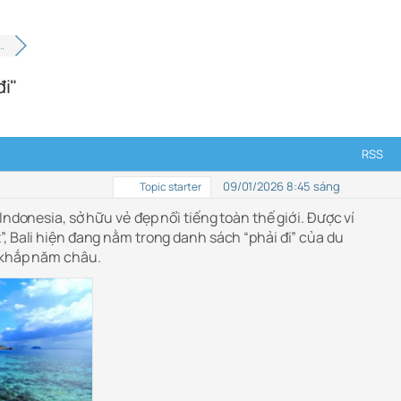
ằ…
đi"
RSS
09/01/2026 8:45 sáng
Topic starter
Indonesia, sở hữu vẻ đẹp nổi tiếng toàn thế giới. Được ví
, Bali hiện đang nằm trong danh sách “phải đi” của du
khắp năm châu.