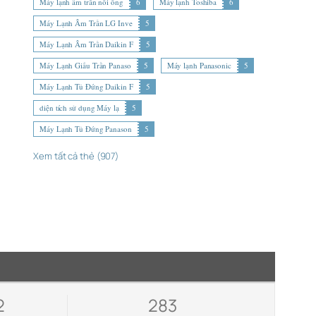
Máy lạnh âm trần nối ống
6
Máy lạnh Toshiba
6
Máy Lạnh Âm Trần LG Inve
5
Máy Lạnh Âm Trần Daikin F
5
Máy Lạnh Giấu Trần Panaso
5
Máy lạnh Panasonic
5
Máy Lạnh Tủ Đứng Daikin F
5
diện tích sử dụng Máy lạ
5
Máy Lạnh Tủ Đứng Panason
5
Xem tất cả thẻ (907)
2
283