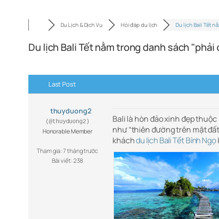
Du Lịch & Dịch Vụ
Hỏi đáp du lịch
Du lịch Bali Tết n
Du lịch Bali Tết nằm trong danh sách "phải 
Last Post
thuyduong2
Bali là hòn đảo xinh đẹp thuộc 
(@thuyduong2)
như “thiên đường trên mặt đất”
Honorable Member
khách
du lịch Bali Tết Bính Ngọ
Tham gia: 7 tháng trước
Bài viết: 238