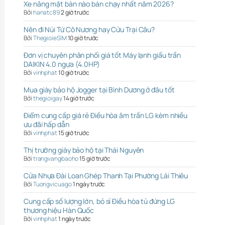
Xe nâng mặt bàn nào bán chạy nhất năm 2026?
Bởi
hanatc89
2 giờ trước
Nên đi Núi Tứ Cô Nương hay Cửu Trại Câu?
Bởi
ThegioieSIM
10 giờ trước
Đơn vị chuyên phân phối giá tốt Máy lạnh giấu trần
DAIKIN 4.0 ngựa (4.0HP)
Bởi
vinhphat
10 giờ trước
Mua giày bảo hộ Jogger tại Bình Dương ở đâu tốt
Bởi
thegioigay
14 giờ trước
Điểm cung cấp giá rẻ Điều hòa âm trần LG kèm nhiều
ưu đãi hấp dẫn
Bởi
vinhphat
15 giờ trước
Thị trường giày bảo hộ tại Thái Nguyên
Bởi
trangvangbaoho
15 giờ trước
Cửa Nhựa Đài Loan Ghép Thanh Tại Phường Lái Thiêu
Bởi
Tuongvicuago
1 ngày trước
Cung cấp số lượng lớn, bỏ sỉ Điều hòa tủ đứng LG
thương hiệu Hàn Quốc
Bởi
vinhphat
1 ngày trước