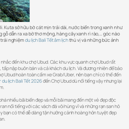
li. Kuta sở hữu bờ cát mịn trải dài, nước biển trong xanh như
 gỗ dẫn ra xa bờ thơ mộng, hàng cây xanh rì rào,… góc nào
 trải nghiệm
du lịch Bali Tết âm lịch
thú vị và những bức ảnh
g nhắc đến khu chợ Ubud. Các khu vực quanh chợ Ubud rất
 tấp nập buôn bán và cả khách du lịch. Và đương nhiên để bảo
ợ Ubud hoàn toàn cấm xe Grab/Uber, nên bạn chỉ có thể đến
 du lịch Bali Tết 2026
đến Chợ Ubud dù nổi tiếng vậy nhưng lại
ớm.
 phá nhiều bãi biển đẹp và mỗi bãi mang đến một vẻ đẹp độc
aran nổi tiếng với các vách đá vôi hùng vĩ và những rạn san hô
ây bạn có thể dễ dàng tận hưởng cảnh hoàng hôn tuyệt đẹp
an.