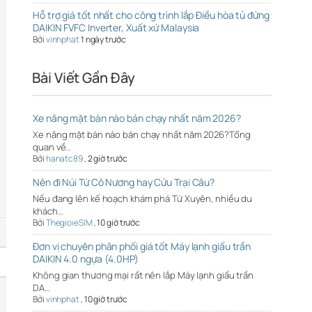
Hỗ trợ giá tốt nhất cho công trình lắp Điều hòa tủ đứng
DAIKIN FVFC Inverter, Xuất xứ Malaysia
Bởi
vinhphat
1 ngày trước
Bài Viết Gần Đây
Xe nâng mặt bàn nào bán chạy nhất năm 2026?
Xe nâng mặt bàn nào bán chạy nhất năm 2026?Tổng
quan về…
Bởi
hanatc89
,
2 giờ trước
Nên đi Núi Tứ Cô Nương hay Cửu Trại Câu?
Nếu đang lên kế hoạch khám phá Tứ Xuyên, nhiều du
khách…
Bởi
ThegioieSIM
,
10 giờ trước
Đơn vị chuyên phân phối giá tốt Máy lạnh giấu trần
DAIKIN 4.0 ngựa (4.0HP)
Không gian thương mại rất nên lắp Máy lạnh giấu trần
DA…
Bởi
vinhphat
,
10 giờ trước