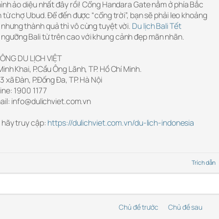
hình ảo diệu nhất đây rồi! Cổng Handara Gate nằm ở phía Bắc
n từ chợ Ubud. Để đến được “cổng trời”, bạn sẽ phải leo khoảng
nhưng thành quả thì vô cùng tuyệt vời.
Du lịch Bali Tết
ngưỡng Bali từ trên cao với khung cảnh đẹp mãn nhãn.
ÔNG DU LỊCH VIỆT
inh Khai, P.Cầu Ông Lãnh, TP. Hồ Chí Minh.
3 xã Đàn, P.Đống Đa, TP. Hà Nội
ine: 1900 1177
ail: info@dulichviet.com.vn
 hãy truy cập:
https://dulichviet.com.vn/du-lich-indonesia
Trích dẫn
Chủ đề trước
Chủ đề sau