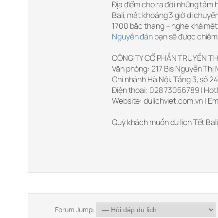
Địa điểm cho ra đời những tấm 
Bali, mất khoảng 3 giờ di chuyể
1700 bậc thang – nghe khá mệt 
Nguyên đán
bạn sẽ được chiêm 
CÔNG TY CỔ PHẦN TRUYỀN TH
Văn phòng: 217 Bis Nguyễn Thị M
Chi nhánh Hà Nội: Tầng 3, số 24
Điện thoại: 028 73056789 | Hotl
Website: dulichviet.com.vn | Em
Quý khách muốn du lịch Tết Bali
Forum Jump: