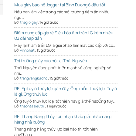
Mua giày bảo hộ Jogger tại Bình Dương ở đâu tốt
Nếu bạn làm việc trong các môi trường tiềm ẩn nhiều
ngu…
Bởi
thegioigay
,
14 giờ trước
Điểm cung cấp giá rẻ Điều hòa âm trần LG kèm nhiều
ưu đãi hấp dẫn
Máy lạnh âm trần LG là giải pháp làm mát cao cấp với cô…
Bởi
vinhphat
,
15 giờ trước
Thị trường giày bảo hộ tại Thái Nguyên
Thái Nguyên đang phát triển mạnh về công nghiệp với
nhi…
Bởi
trangvangbaoho
,
15 giờ trước
RE: Ép tuy ô thủy lực gần đây, Ống mềm thuỷ lực, Tuy ô
là gì, Ống thủy lực
Ống tuy ô thủy lực loại tốt hiện nay giá thế nàoỐng tuy…
Bởi
thaontasieuthi
,
1 ngày trước
RE: Thang Nâng Thủy Lực nhập khẩu giải pháp nâng
hàng nhà xưởng
Thang nâng hàng thủy lực loại nào thì tốt hiện
anyThang…