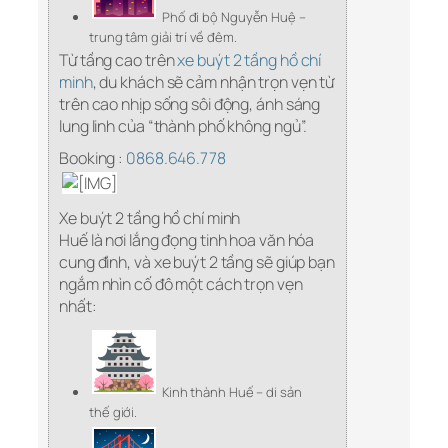
Phố đi bộ Nguyễn Huệ –
trung tâm giải trí về đêm.
Từ tầng cao trên
xe buýt 2 tầng hồ chí
minh
, du khách sẽ cảm nhận trọn vẹn từ
trên cao nhịp sống sôi động, ánh sáng
lung linh của “thành phố không ngủ”.
Booking :
0868.646.778
Xe buýt 2 tầng hồ chí minh
Huế là nơi lắng đọng tinh hoa văn hóa
cung đình, và xe buýt 2 tầng sẽ giúp bạn
ngắm nhìn cố đô một cách trọn vẹn
nhất:
Kinh thành Huế – di sản
thế giới.