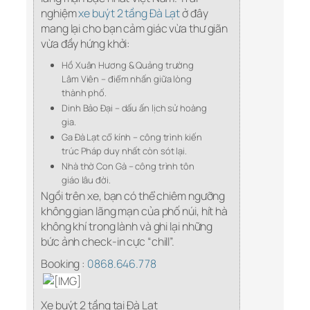
nghiệm
xe buýt 2 tầng Đà Lạt
ở đây
mang lại cho bạn cảm giác vừa thư giãn
vừa đầy hứng khởi:
Hồ Xuân Hương & Quảng trường
Lâm Viên – điểm nhấn giữa lòng
thành phố.
Dinh Bảo Đại – dấu ấn lịch sử hoàng
gia.
Ga Đà Lạt cổ kính – công trình kiến
trúc Pháp duy nhất còn sót lại.
Nhà thờ Con Gà – công trình tôn
giáo lâu đời.
Ngồi trên xe, bạn có thể chiêm ngưỡng
không gian lãng mạn của phố núi, hít hà
không khí trong lành và ghi lại những
bức ảnh check-in cực “chill”.
Booking :
0868.646.778
Xe buýt 2 tầng tại Đà Lạt