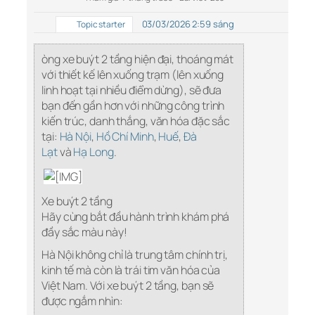
03/03/2026 2:59 sáng
Topic starter
òng xe buýt 2 tầng hiện đại, thoáng mát
với thiết kế lên xuống trạm (lên xuống
linh hoạt tại nhiều điểm dừng), sẽ đưa
bạn đến gần hơn với những công trình
kiến trúc, danh thắng, văn hóa đặc sắc
tại:
Hà Nội
,
Hồ Chí Minh
,
Huế
,
Đà
Lạt
và
Hạ Long
.
Xe buýt 2 tầng
Hãy cùng bắt đầu hành trình khám phá
đầy sắc màu này!
Hà Nội không chỉ là trung tâm chính trị,
kinh tế mà còn là trái tim văn hóa của
Việt Nam. Với xe buýt 2 tầng, bạn sẽ
được ngắm nhìn: