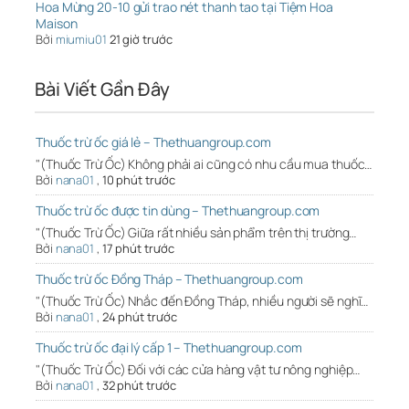
Hoa Mừng 20-10 gửi trao nét thanh tao tại Tiệm Hoa
Maison
Bởi
miumiu01
21 giờ trước
Bài Viết Gần Đây
Thuốc trừ ốc giá lẻ – Thethuangroup.com
"(Thuốc Trừ Ốc) Không phải ai cũng có nhu cầu mua thuốc…
Bởi
nana01
,
10 phút trước
Thuốc trừ ốc được tin dùng – Thethuangroup.com
"(Thuốc Trừ Ốc) Giữa rất nhiều sản phẩm trên thị trường…
Bởi
nana01
,
17 phút trước
Thuốc trừ ốc Đồng Tháp – Thethuangroup.com
"(Thuốc Trừ Ốc) Nhắc đến Đồng Tháp, nhiều người sẽ nghĩ…
Bởi
nana01
,
24 phút trước
Thuốc trừ ốc đại lý cấp 1 – Thethuangroup.com
"(Thuốc Trừ Ốc) Đối với các cửa hàng vật tư nông nghiệp…
Bởi
nana01
,
32 phút trước