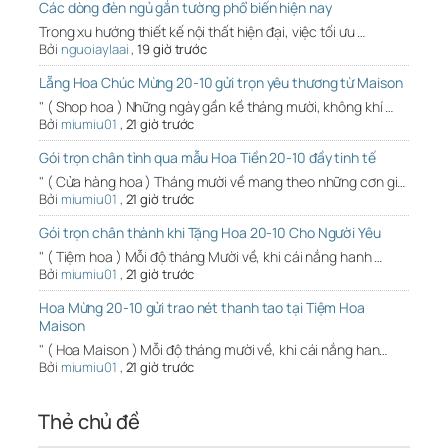
Các dòng đèn ngủ gắn tường phổ biến hiện nay
Trong xu hướng thiết kế nội thất hiện đại, việc tối ưu …
Bởi
nguoiaylaai
,
19 giờ trước
Lẵng Hoa Chúc Mừng 20-10 gửi trọn yêu thương từ Maison
" ( Shop hoa ) Những ngày gần kề tháng mười, không khí …
Bởi
miumiu01
,
21 giờ trước
Gói trọn chân tình qua mẫu Hoa Tiền 20-10 đầy tinh tế
" ( Cửa hàng hoa ) Tháng mười về mang theo những cơn gi…
Bởi
miumiu01
,
21 giờ trước
Gói trọn chân thành khi Tặng Hoa 20-10 Cho Người Yêu
" ( Tiệm hoa ) Mỗi độ tháng Mười về, khi cái nắng hanh …
Bởi
miumiu01
,
21 giờ trước
Hoa Mừng 20-10 gửi trao nét thanh tao tại Tiệm Hoa
Maison
" ( Hoa Maison ) Mỗi độ tháng mười về, khi cái nắng han…
Bởi
miumiu01
,
21 giờ trước
Thẻ chủ đề