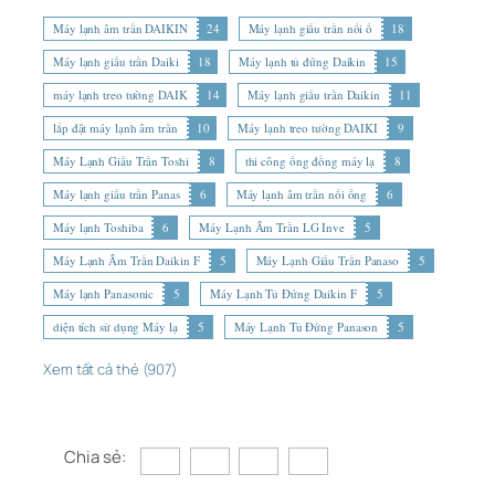
Máy lạnh âm trần DAIKIN
24
Máy lạnh giấu trần nối ố
18
Máy lạnh giấu trần Daiki
18
Máy lạnh tủ đứng Daikin
15
máy lạnh treo tường DAIK
14
Máy lạnh giấu trần Daikin
11
lắp đặt máy lạnh âm trần
10
Máy lạnh treo tường DAIKI
9
Máy Lạnh Giấu Trần Toshi
8
thi công ống đồng máy lạ
8
Máy lạnh giấu trần Panas
6
Máy lạnh âm trần nối ống
6
Máy lạnh Toshiba
6
Máy Lạnh Âm Trần LG Inve
5
Máy Lạnh Âm Trần Daikin F
5
Máy Lạnh Giấu Trần Panaso
5
Máy lạnh Panasonic
5
Máy Lạnh Tủ Đứng Daikin F
5
diện tích sử dụng Máy lạ
5
Máy Lạnh Tủ Đứng Panason
5
Xem tất cả thẻ (907)
Chia sẻ: