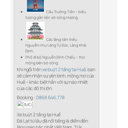
Cầu Trường Tiền – biểu
tượng gắn liền với sông Hương.
Các lăng tẩm triều
Nguyễn như Lăng Tự Đức, Lăng Khải
Định.
Phố đi bộ Nguyễn Đình Chiểu – thơ
mộng bên bờ sông.
Khi ngồi trên
xe buýt 2 tầng tại Huế
, bạn
sẽ cảm nhận sự yên bình, mộng mơ của
Huế – khác biệt hẳn với sự náo nhiệt
của các đô thị lớn.
Booking :
0868.646.778
Xe buýt 2 tầng tại Huế
Đà Lạt từ lâu đã nổi tiếng là điểm đến
lãng mạn bậc nhất Việt Nam. Trải