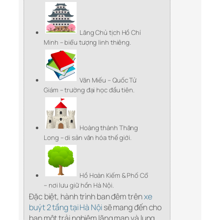
Lăng Chủ tịch Hồ Chí
Minh – biểu tượng linh thiêng.
Văn Miếu – Quốc Tử
Giám – trường đại học đầu tiên.
Hoàng thành Thăng
Long – di sản văn hóa thế giới.
Hồ Hoàn Kiếm & Phố Cổ
– nơi lưu giữ hồn Hà Nội.
Đặc biệt, hành trình ban đêm trên
xe
buýt 2 tầng tại Hà Nội
sẽ mang đến cho
bạn một trải nghiệm lãng mạn và lung