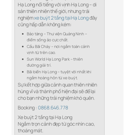
Hạ Long nổi tiếng với vịnh Hạ Long – di
sản thiên nhiên thế giới, nhưng trải
nghiệm
xe buýt 2 tầng tại Hạ Long
đây
cũng hấp dẫn không kém:
Bảo tàng – Thư viện Quảng Ninh –
điểm sống ảo cực chất.
Cầu Bãi Cháy – nơi ngắm toàn cảnh
vịnh từ trên cao.
Sun World Hạ Long Park – thiên
đường giải trí.
Bãi biển Hạ Long – tuyệt vời nhất khi
ngắm hoàng hôn từ xe buýt.
Sự kết hợp giữa cảnh quan thiên nhiên
hùng vĩ và thành phố hiện đại sẽ để lại
cho bạn những trải nghiệm khó quên.
Booking :
0868.646.778
Xe buýt 2 tầng tại Hạ Long
Ngắm trọn cảnh đẹp từ góc nhìn cao,
thoáng mát.