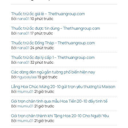
Thuốc trừ ốc giá lẻ – Thethuangroup.com
Bởi
nana01
10 phút trước
Thuốc trừ ốc được tin dùng – Thethuangroup.com
Bởi
nana01
17 phút trước
Thuốc trừ ốc Đồng Tháp – Thethuangroup.com
Bởi
nana01
24 phút trước
Thuốc trừ ốc đại lý cấp 1 – Thethuangroup.com
Bởi
nana01
32 phút trước
Các dòng đèn ngủ gắn tường phổ biến hiện nay
Bởi
nguoiaylaai
19 giờ trước
Lẵng Hoa Chúc Mừng 20-10 gửi trọn yêu thương từ Maison
Bởi
miumiu01
21 giờ trước
Gói trọn chân tình qua mẫu Hoa Tiền 20-10 đầy tinh tế
Bởi
miumiu01
21 giờ trước
Gói trọn chân thành khi Tặng Hoa 20-10 Cho Người Yêu
Bởi
miumiu01
21 giờ trước