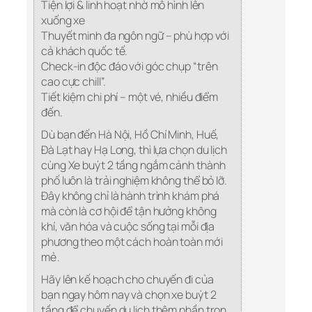
Tiện lợi & linh hoạt nhờ mô hình lên
xuống xe
Thuyết minh đa ngôn ngữ – phù hợp với
cả khách quốc tế.
Check-in độc đáo với góc chụp “trên
cao cực chill”.
Tiết kiệm chi phí – một vé, nhiều điểm
đến.
Dù bạn đến Hà Nội, Hồ Chí Minh, Huế,
Đà Lạt hay Hạ Long, thì lựa chọn du lịch
cùng Xe buýt 2 tầng ngắm cảnh thành
phố luôn là trải nghiệm không thể bỏ lỡ.
Đây không chỉ là hành trình khám phá
mà còn là cơ hội để tận hưởng không
khí, văn hóa và cuộc sống tại mỗi địa
phương theo một cách hoàn toàn mới
mẻ.
Hãy lên kế hoạch cho chuyến đi của
bạn ngay hôm nay và chọn xe buýt 2
tầng để chuyến du lịch thêm phần trọn