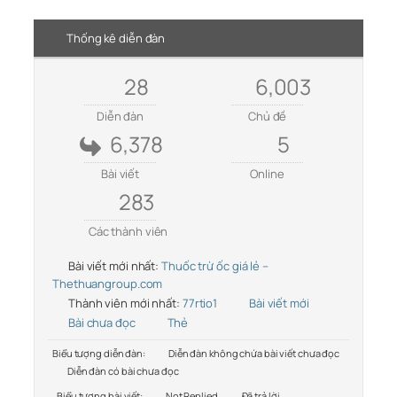
Thống kê diễn đàn
28
6,003
Diễn đàn
Chủ đề
6,378
5
Bài viết
Online
283
Các thành viên
Bài viết mới nhất:
Thuốc trừ ốc giá lẻ –
Thethuangroup.com
Thành viên mới nhất:
77rtio1
Bài viết mới
Bài chưa đọc
Thẻ
Biểu tượng diễn đàn:
Diễn đàn không chứa bài viết chưa đọc
Diễn đàn có bài chưa đọc
Biểu tượng bài viết:
Not Replied
Đã trả lời