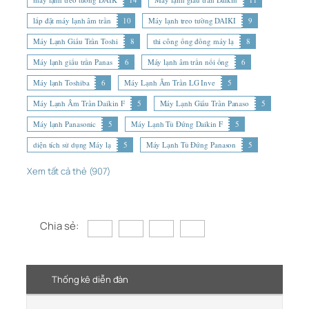
lắp đặt máy lạnh âm trần
10
Máy lạnh treo tường DAIKI
9
Máy Lạnh Giấu Trần Toshi
8
thi công ống đồng máy lạ
8
Máy lạnh giấu trần Panas
6
Máy lạnh âm trần nối ống
6
Máy lạnh Toshiba
6
Máy Lạnh Âm Trần LG Inve
5
Máy Lạnh Âm Trần Daikin F
5
Máy Lạnh Giấu Trần Panaso
5
Máy lạnh Panasonic
5
Máy Lạnh Tủ Đứng Daikin F
5
diện tích sử dụng Máy lạ
5
Máy Lạnh Tủ Đứng Panason
5
Xem tất cả thẻ (907)
Chia sẻ:
Thống kê diễn đàn