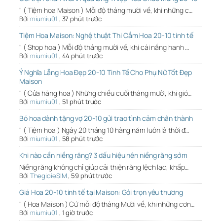
" ( Tiệm hoa Maison ) Mỗi độ tháng mười về, khi những c…
Bởi
miumiu01
,
37 phút trước
Tiệm Hoa Maison: Nghệ thuật Thi Cắm Hoa 20-10 tinh tế
" ( Shop hoa ) Mỗi độ tháng mười về, khi cái nắng hanh …
Bởi
miumiu01
,
44 phút trước
Ý Nghĩa Lẵng Hoa Đẹp 20-10 Tinh Tế Cho Phụ Nữ Tốt Đẹp
Maison
" ( Cửa hàng hoa ) Những chiều cuối tháng mười, khi gió…
Bởi
miumiu01
,
51 phút trước
Bó hoa dành tặng vợ 20-10 gửi trao tình cảm chân thành
" ( Tiệm hoa ) Ngày 20 tháng 10 hàng năm luôn là thời đ…
Bởi
miumiu01
,
58 phút trước
Khi nào cần niềng răng? 3 dấu hiệu nên niềng răng sớm
Niềng răng không chỉ giúp cải thiện răng lệch lạc, khấp…
Bởi
ThegioieSIM
,
59 phút trước
Giá Hoa 20-10 tinh tế tại Maison: Gói trọn yêu thương
" ( Hoa Maison ) Cứ mỗi độ tháng Mười về, khi những cơn…
Bởi
miumiu01
,
1 giờ trước