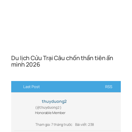
Du lịch Cửu Trại Câu chốn thần tiên ẩn
mình 2026
Last Post
RSS
thuyduong2
(@thuyduong2)
Honorable Member
Tham gia: 7 tháng trước
Bài viết: 238