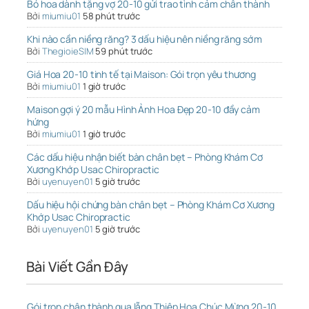
Bó hoa dành tặng vợ 20-10 gửi trao tình cảm chân thành
Bởi
miumiu01
58 phút trước
Khi nào cần niềng răng? 3 dấu hiệu nên niềng răng sớm
Bởi
ThegioieSIM
59 phút trước
Giá Hoa 20-10 tinh tế tại Maison: Gói trọn yêu thương
Bởi
miumiu01
1 giờ trước
Maison gợi ý 20 mẫu Hình Ảnh Hoa Đẹp 20-10 đầy cảm
hứng
Bởi
miumiu01
1 giờ trước
Các dấu hiệu nhận biết bàn chân bẹt – Phòng Khám Cơ
Xương Khớp Usac Chiropractic
Bởi
uyenuyen01
5 giờ trước
Dấu hiệu hội chứng bàn chân bẹt – Phòng Khám Cơ Xương
Khớp Usac Chiropractic
Bởi
uyenuyen01
5 giờ trước
Bài Viết Gần Đây
Gói trọn chân thành qua lẵng Thiệp Hoa Chúc Mừng 20-10