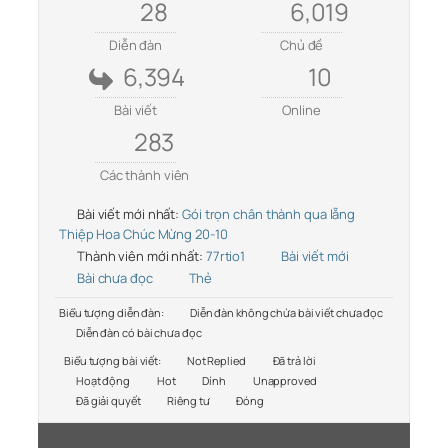
28
6,019
Diễn đàn
Chủ đề
6,394
10
Bài viết
Online
283
Các thành viên
Bài viết mới nhất:
Gói trọn chân thành qua lẵng
Thiệp Hoa Chúc Mừng 20-10
Thành viên mới nhất:
77rtio1
Bài viết mới
Bài chưa đọc
Thẻ
Biểu tượng diễn đàn:
Diễn đàn không chứa bài viết chưa đọc
Diễn đàn có bài chưa đọc
Biểu tượng bài viết:
Not Replied
Đã trả lời
Hoạt động
Hot
Dính
Unapproved
Đã giải quyết
Riêng tư
Đóng