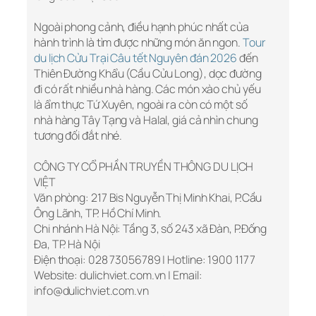
Ngoài phong cảnh, điều hạnh phúc nhất của
hành trình là tìm được những món ăn ngon.
Tour
du lịch Cửu Trại Câu tết Nguyên đán 2026
đến
Thiên Đường Khẩu (Cầu Cửu Long), dọc đường
đi có rất nhiều nhà hàng. Các món xào chủ yếu
là ẩm thực Tứ Xuyên, ngoài ra còn có một số
nhà hàng Tây Tạng và Halal, giá cả nhìn chung
tương đối đắt nhé.
CÔNG TY CỔ PHẦN TRUYỀN THÔNG DU LỊCH
VIỆT
Văn phòng: 217 Bis Nguyễn Thị Minh Khai, P.Cầu
Ông Lãnh, TP. Hồ Chí Minh.
Chi nhánh Hà Nội: Tầng 3, số 243 xã Đàn, P.Đống
Đa, TP. Hà Nội
Điện thoại: 028 73056789 | Hotline: 1900 1177
Website: dulichviet.com.vn | Email:
info@dulichviet.com.vn