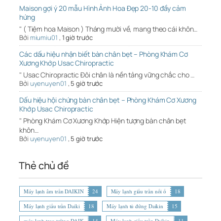
Maison gợi ý 20 mẫu Hình Ảnh Hoa Đẹp 20-10 đầy cảm
hứng
" ( Tiệm hoa Maison ) Tháng mười về, mang theo cái khôn…
Bởi
miumiu01
,
1 giờ trước
Các dấu hiệu nhận biết bàn chân bẹt – Phòng Khám Cơ
Xương Khớp Usac Chiropractic
" Usac Chiropractic Đôi chân là nền tảng vững chắc cho …
Bởi
uyenuyen01
,
5 giờ trước
Dấu hiệu hội chứng bàn chân bẹt – Phòng Khám Cơ Xương
Khớp Usac Chiropractic
" Phòng Khám Cơ Xương Khớp Hiện tượng bàn chân bẹt
khôn…
Bởi
uyenuyen01
,
5 giờ trước
Thẻ chủ đề
Máy lạnh âm trần DAIKIN
24
Máy lạnh giấu trần nối ố
18
Máy lạnh giấu trần Daiki
18
Máy lạnh tủ đứng Daikin
15
máy lạnh treo tường DAIK
14
Máy lạnh giấu trần Daikin
11