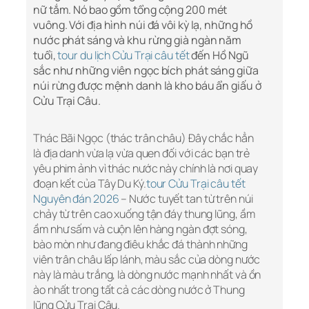
nữ tắm. Nó bao gồm tổng cộng 200 mét
vuông. Với địa hình núi đá vôi kỳ lạ, những hồ
nước phát sáng và khu rừng già ngàn năm
tuổi,
tour du lịch Cửu Trại câu tết
đến Hồ Ngũ
sắc như những viên ngọc bích phát sáng giữa
núi rừng được mệnh danh là kho báu ẩn giấu ở
Cửu Trại Câu.
Thác Bãi Ngọc (thác trân châu) Đây chắc hẳn
là địa danh vừa lạ vừa quen đối với các bạn trẻ
yêu phim ảnh vì thác nước này chính là nơi quay
đoạn kết của Tây Du Ký.
tour Cửu Trại câu tết
Nguyên đán 2026
– Nước tuyết tan từ trên núi
chảy từ trên cao xuống tận đáy thung lũng, ầm
ầm như sấm và cuộn lên hàng ngàn đợt sóng,
bào mòn như đang điêu khắc đá thành những
viên trân châu lấp lánh, màu sắc của dòng nước
này là màu trắng, là dòng nước mạnh nhất và ồn
ào nhất trong tất cả các dòng nước ở Thung
lũng Cửu Trại Câu.