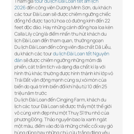
Tham gia
tour du lịch Đài Loan tết âm lịch
2026
đến công viên Dương Minh Sơn, du khách
các tour Đài Loan sẽ được chiêm ngưỡng chiếc
đồng hồ được tạo từ hoa có đường kính đến 22
feet độc đáo. Hay những cánh đồng hoa loa kèn
Calla Lily cũng là điểm nhấn thu hút khách du
lịch Đài Loan đến tham quan, thưởng ngoạn
Du lịch Đài Loan đến công viên địa chất Dã Liễu,
du khách các tour
du lịch Đài Loan tết Nguyên
đán
sẽ được chiêm ngưỡng những mỏm đá
phiến, cát trầm tích và dạng địa chất kì lạ với
hình thù khác thường được hình thành khi lớp vỏ
Trái Đất vận động mạnh cùng sự xói mòn của
biển do quá trình biến đổi khí hậu từ 10 đến 25
triệu năm trước
Du lịch Đài Loan đến Cingjing Farm, khách du
lịch các tour Đài Loan sẽ được thấy một thế giới
vô cùng xinh đẹp như một Thuỵ Sĩ thu nhỏ của
phương Đông. Thảo nguyên bao la xanh ngát
một màu, điểm vào đó là những chiếc cối xay gió
hùng dũng hay những chú cừu trắng đáng yêu