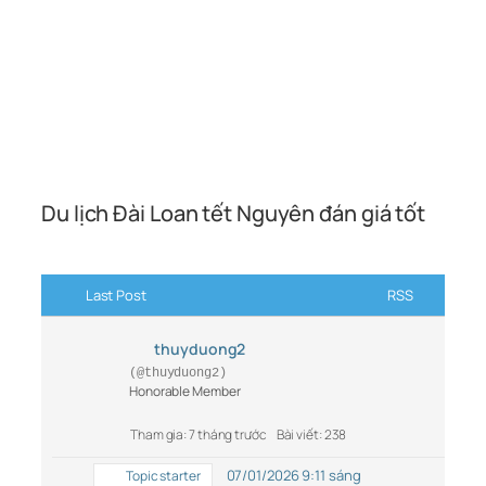
Du lịch Đài Loan tết Nguyên đán giá tốt
Last Post
RSS
thuyduong2
(@thuyduong2)
Honorable Member
Tham gia: 7 tháng trước
Bài viết: 238
07/01/2026 9:11 sáng
Topic starter