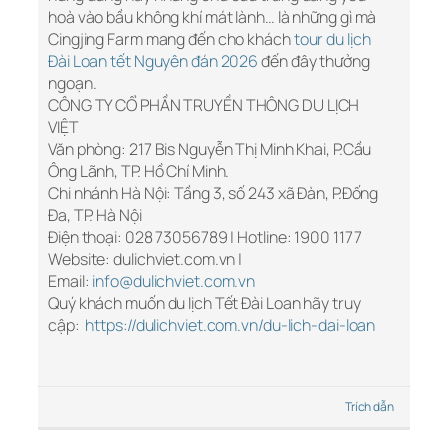
hoà vào bầu không khí mát lành… là những gì mà
Cingjing Farm mang đến cho khách
tour du lịch
Đài Loan tết Nguyên đán 2026
đến đây thưởng
ngoạn.
CÔNG TY CỔ PHẦN TRUYỀN THÔNG DU LỊCH
VIỆT
Văn phòng: 217 Bis Nguyễn Thị Minh Khai, P.Cầu
Ông Lãnh, TP. Hồ Chí Minh.
Chi nhánh Hà Nội: Tầng 3, số 243 xã Đàn, P.Đống
Đa, TP. Hà Nội
Điện thoại: 028 73056789 | Hotline: 1900 1177
Website: dulichviet.com.vn |
Email:
info@dulichviet.com.vn
Quý khách muốn du lịch Tết Đài Loan hãy truy
cập:
https://dulichviet.com.vn/du-lich-dai-loan
Trích dẫn