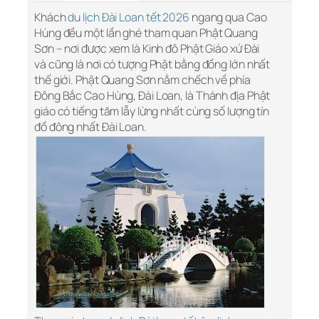
Khách
du lịch Đài Loan tết 2026
ngang qua Cao
Hùng đều một lần ghé tham quan Phật Quang
Sơn – nơi được xem là Kinh đô Phật Giáo xứ Đài
và cũng là nơi có tượng Phật bằng đồng lớn nhất
thế giới. Phật Quang Sơn nằm chếch về phía
Đông Bắc Cao Hùng, Đài Loan, là Thánh địa Phật
giáo có tiếng tăm lẫy lừng nhất cùng số lượng tín
đồ đông nhất Đài Loan.