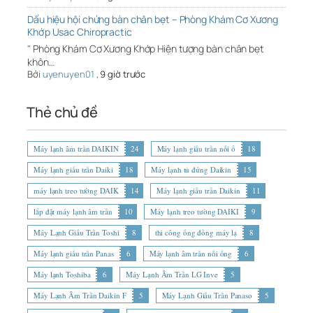
Dấu hiệu hội chứng bàn chân bẹt – Phòng Khám Cơ Xương
Khớp Usac Chiropractic
" Phòng Khám Cơ Xương Khớp Hiện tượng bàn chân bẹt
khôn…
Bởi
uyenuyen01
,
9 giờ trước
Thẻ chủ đề
Máy lạnh âm trần DAIKIN
24
Máy lạnh giấu trần nối ố
18
Máy lạnh giấu trần Daiki
18
Máy lạnh tủ đứng Daikin
15
máy lạnh treo tường DAIK
14
Máy lạnh giấu trần Daikin
11
lắp đặt máy lạnh âm trần
10
Máy lạnh treo tường DAIKI
9
Máy Lạnh Giấu Trần Toshi
8
thi công ống đồng máy lạ
8
Máy lạnh giấu trần Panas
6
Máy lạnh âm trần nối ống
6
Máy lạnh Toshiba
6
Máy Lạnh Âm Trần LG Inve
5
Máy Lạnh Âm Trần Daikin F
5
Máy Lạnh Giấu Trần Panaso
5