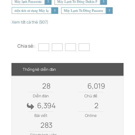
Máy lạnh Panasonic
5
Máy Lạnh Tủ Đứng Daikin F
5
diện tích sử dụng Máy lạ
5
Máy Lạnh Tủ Đứng Panason
5
Xem tất cả thẻ (907)
Chia sẻ:
Thống kê diễn đàn
28
6,019
Diễn đàn
Chủ đề
6,394
2
Bài viết
Online
283