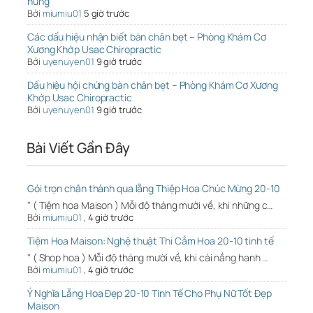
hứng
Bởi
miumiu01
5 giờ trước
Các dấu hiệu nhận biết bàn chân bẹt – Phòng Khám Cơ
Xương Khớp Usac Chiropractic
Bởi
uyenuyen01
9 giờ trước
Dấu hiệu hội chứng bàn chân bẹt – Phòng Khám Cơ Xương
Khớp Usac Chiropractic
Bởi
uyenuyen01
9 giờ trước
Bài Viết Gần Đây
Gói trọn chân thành qua lẵng Thiệp Hoa Chúc Mừng 20-10
" ( Tiệm hoa Maison ) Mỗi độ tháng mười về, khi những c…
Bởi
miumiu01
,
4 giờ trước
Tiệm Hoa Maison: Nghệ thuật Thi Cắm Hoa 20-10 tinh tế
" ( Shop hoa ) Mỗi độ tháng mười về, khi cái nắng hanh …
Bởi
miumiu01
,
4 giờ trước
Ý Nghĩa Lẵng Hoa Đẹp 20-10 Tinh Tế Cho Phụ Nữ Tốt Đẹp
Maison