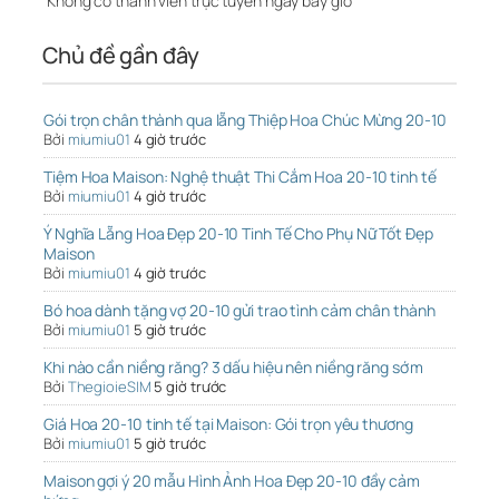
Không có thành viên trực tuyến ngay bây giờ
Chủ đề gần đây
Gói trọn chân thành qua lẵng Thiệp Hoa Chúc Mừng 20-10
Bởi
miumiu01
4 giờ trước
Tiệm Hoa Maison: Nghệ thuật Thi Cắm Hoa 20-10 tinh tế
Bởi
miumiu01
4 giờ trước
Ý Nghĩa Lẵng Hoa Đẹp 20-10 Tinh Tế Cho Phụ Nữ Tốt Đẹp
Maison
Bởi
miumiu01
4 giờ trước
Bó hoa dành tặng vợ 20-10 gửi trao tình cảm chân thành
Bởi
miumiu01
5 giờ trước
Khi nào cần niềng răng? 3 dấu hiệu nên niềng răng sớm
Bởi
ThegioieSIM
5 giờ trước
Giá Hoa 20-10 tinh tế tại Maison: Gói trọn yêu thương
Bởi
miumiu01
5 giờ trước
Maison gợi ý 20 mẫu Hình Ảnh Hoa Đẹp 20-10 đầy cảm