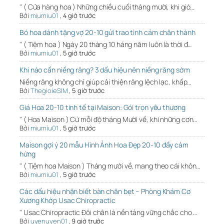
" ( Cửa hàng hoa ) Những chiều cuối tháng mười, khi gió…
Bởi
miumiu01
,
4 giờ trước
Bó hoa dành tặng vợ 20-10 gửi trao tình cảm chân thành
" ( Tiệm hoa ) Ngày 20 tháng 10 hàng năm luôn là thời đ…
Bởi
miumiu01
,
5 giờ trước
Khi nào cần niềng răng? 3 dấu hiệu nên niềng răng sớm
Niềng răng không chỉ giúp cải thiện răng lệch lạc, khấp…
Bởi
ThegioieSIM
,
5 giờ trước
Giá Hoa 20-10 tinh tế tại Maison: Gói trọn yêu thương
" ( Hoa Maison ) Cứ mỗi độ tháng Mười về, khi những cơn…
Bởi
miumiu01
,
5 giờ trước
Maison gợi ý 20 mẫu Hình Ảnh Hoa Đẹp 20-10 đầy cảm
hứng
" ( Tiệm hoa Maison ) Tháng mười về, mang theo cái khôn…
Bởi
miumiu01
,
5 giờ trước
Các dấu hiệu nhận biết bàn chân bẹt – Phòng Khám Cơ
Xương Khớp Usac Chiropractic
" Usac Chiropractic Đôi chân là nền tảng vững chắc cho …
Bởi
uyenuyen01
,
9 giờ trước