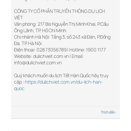
CÔNG TY CỔ PHẦN TRUYỀN THÔNG DU LỊCH
VIỆT
Văn phòng: 217 Bis Nguyễn Thị Minh Khai, P.Cầu
Ông Lãnh, TP. Hồ Chí Minh.
Chi nhánh Hà Nội: Tầng 3, số 243 xã Đàn, P.Đống
Đa, TP. Hà Nội
Điện thoại: 028 73056789 | Hotline: 1900 1177
Website: dulichviet.com.vn | Email:
info@dulichviet.com.vn
Quý khách muốn du lịch Tết Hàn Quốc hãy truy
cập :
https://dulichviet.com.vn/du-lich-han-
quoc
Trích dẫn