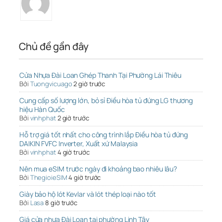
Chủ đề gần đây
Cửa Nhựa Đài Loan Ghép Thanh Tại Phường Lái Thiêu
Bởi
Tuongvicuago
2 giờ trước
Cung cấp số lượng lớn, bỏ sỉ Điều hòa tủ đứng LG thương
hiệu Hàn Quốc
Bởi
vinhphat
2 giờ trước
Hỗ trợ giá tốt nhất cho công trình lắp Điều hòa tủ đứng
DAIKIN FVFC Inverter, Xuất xứ Malaysia
Bởi
vinhphat
4 giờ trước
Nên mua eSIM trước ngày đi khoảng bao nhiêu lâu?
Bởi
ThegioieSIM
4 giờ trước
Giày bảo hộ lót Kevlar và lót thép loại nào tốt
Bởi
Lasa
8 giờ trước
Giá cửa nhựa Đài Loan tại phường Linh Tây