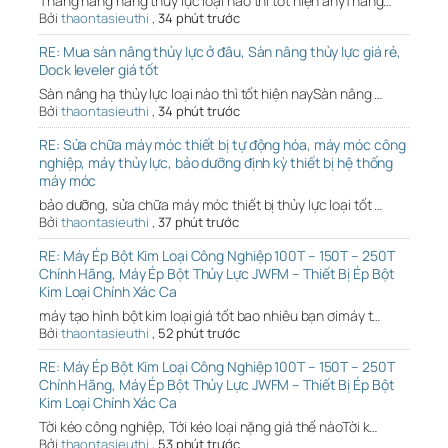
Thang nâng hàng thủy lực loại nào thì tốt hiện anyThang…
Bởi
thaontasieuthi
,
34 phút trước
RE: Mua sàn nâng thủy lực ở đâu, Sàn nâng thủy lực giá rẻ,
Dock leveler giá tốt
Sàn nâng hạ thủy lực loại nào thì tốt hiện naySàn nâng …
Bởi
thaontasieuthi
,
34 phút trước
RE: Sửa chữa máy móc thiết bị tự động hóa, máy móc công
nghiệp, máy thủy lực, bảo dưỡng định kỳ thiết bị hệ thống
máy móc
bảo dưỡng, sửa chữa máy móc thiết bị thủy lực loại tốt …
Bởi
thaontasieuthi
,
37 phút trước
RE: Máy Ép Bột Kim Loại Công Nghiệp 100T – 150T – 250T
Chính Hãng, Máy Ép Bột Thủy Lực JWFM – Thiết Bị Ép Bột
Kim Loại Chính Xác Ca
máy tạo hình bột kim loại giá tốt bao nhiêu bạn ơimáy t…
Bởi
thaontasieuthi
,
52 phút trước
RE: Máy Ép Bột Kim Loại Công Nghiệp 100T – 150T – 250T
Chính Hãng, Máy Ép Bột Thủy Lực JWFM – Thiết Bị Ép Bột
Kim Loại Chính Xác Ca
Tời kéo công nghiệp, Tới kéo loại nặng giá thế nàoTời k…
Bởi
thaontasieuthi
,
53 phút trước