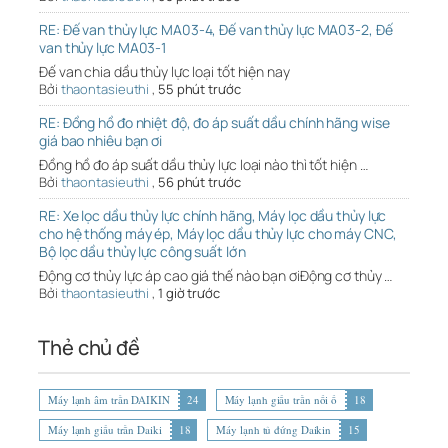
RE: Đế van thủy lực MA03-4, Đế van thủy lực MA03-2, Đế
van thủy lực MA03-1
Đế van chia dầu thủy lực loại tốt hiện nay
Bởi
thaontasieuthi
,
55 phút trước
RE: Đồng hồ đo nhiệt độ, đo áp suất dầu chính hãng wise
giá bao nhiêu bạn ơi
Đồng hồ đo áp suất dầu thủy lực loại nào thì tốt hiện …
Bởi
thaontasieuthi
,
56 phút trước
RE: Xe lọc dầu thủy lực chính hãng, Máy lọc dầu thủy lực
cho hệ thống máy ép, Máy lọc dầu thủy lực cho máy CNC,
Bộ lọc dầu thủy lực công suất lớn
Động cơ thủy lực áp cao giá thế nào bạn ơiĐộng cơ thủy …
Bởi
thaontasieuthi
,
1 giờ trước
Thẻ chủ đề
Máy lạnh âm trần DAIKIN
24
Máy lạnh giấu trần nối ố
18
Máy lạnh giấu trần Daiki
18
Máy lạnh tủ đứng Daikin
15