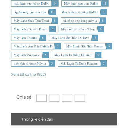
máy lạnh treo tường DAIK
14
Máy lạnh giấu trần Daikin
11
lắp đặt máy lạnh âm trần
10
Máy lạnh treo tường DAIKI
9
Máy Lạnh Giấu Trần Toshi
8
thi công ống đồng máy lạ
8
Máy lạnh giấu trần Panas
6
Máy lạnh âm trần nối ống
6
Máy lạnh Toshiba
6
Máy Lạnh Âm Trần LG Inve
5
Máy Lạnh Âm Trần Daikin F
5
Máy Lạnh Giấu Trần Panaso
5
Máy lạnh Panasonic
5
Máy Lạnh Tủ Đứng Daikin F
5
diện tích sử dụng Máy lạ
5
Máy Lạnh Tủ Đứng Panason
5
Xem tất cả thẻ (902)
Chia sẻ:
Thống kê diễn đàn