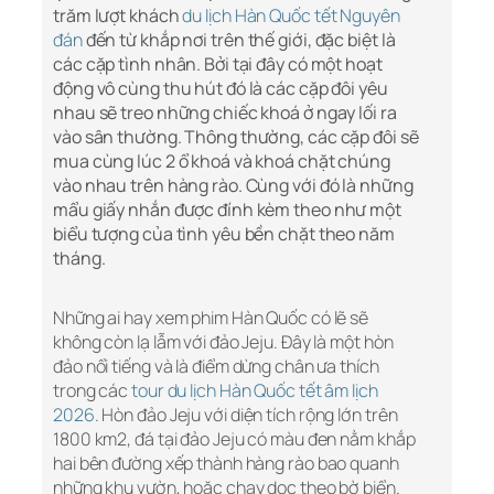
trăm lượt khách
du lịch Hàn Quốc tết Nguyên
đán
đến từ khắp nơi trên thế giới, đặc biệt là
các cặp tình nhân. Bởi tại đây có một hoạt
động vô cùng thu hút đó là các cặp đôi yêu
nhau sẽ treo những chiếc khoá ở ngay lối ra
vào sân thường. Thông thường, các cặp đôi sẽ
mua cùng lúc 2 ổ khoá và khoá chặt chúng
vào nhau trên hàng rào. Cùng với đó là những
mẩu giấy nhắn được đính kèm theo như một
biểu tượng của tình yêu bền chặt theo năm
tháng.
Những ai hay xem phim Hàn Quốc có lẽ sẽ
không còn lạ lẫm với đảo Jeju. Đây là một hòn
đảo nổi tiếng và là điểm dừng chân ưa thích
trong các
tour du lịch Hàn Quốc tết âm lịch
2026
. Hòn đảo Jeju với diện tích rộng lớn trên
1800 km2, đá tại đảo Jeju có màu đen nằm khắp
hai bên đường xếp thành hàng rào bao quanh
những khu vườn, hoặc chạy dọc theo bờ biển.