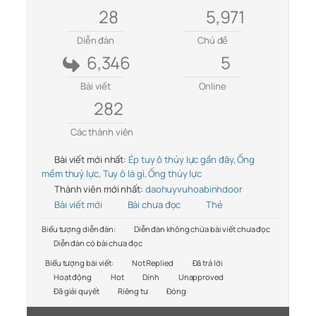
28
5,971
Diễn đàn
Chủ đề
6,346
5
Bài viết
Online
282
Các thành viên
Bài viết mới nhất:
Ép tuy ô thủy lực gần đây, Ống
mềm thuỷ lực, Tuy ô là gì, Ống thủy lực
Thành viên mới nhất:
daohuyvuhoabinhdoor
Bài viết mới
Bài chưa đọc
Thẻ
Biểu tượng diễn đàn:
Diễn đàn không chứa bài viết chưa đọc
Diễn đàn có bài chưa đọc
Biểu tượng bài viết:
Not Replied
Đã trả lời
Hoạt động
Hot
Dính
Unapproved
Đã giải quyết
Riêng tư
Đóng