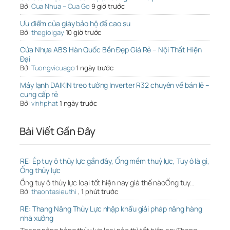
Bởi
Cua Nhua – Cua Go
9 giờ trước
Ưu điểm của giày bảo hộ đế cao su
Bởi
thegioigay
10 giờ trước
Cửa Nhựa ABS Hàn Quốc Bền Đẹp Giá Rẻ – Nội Thất Hiện
Đại
Bởi
Tuongvicuago
1 ngày trước
Máy lạnh DAIKIN treo tường Inverter R32 chuyên về bán lẻ –
cung cấp rẻ
Bởi
vinhphat
1 ngày trước
Bài Viết Gần Đây
RE: Ép tuy ô thủy lực gần đây, Ống mềm thuỷ lực, Tuy ô là gì,
Ống thủy lực
Ống tuy ô thủy lực loại tốt hiện nay giá thế nàoỐng tuy…
Bởi
thaontasieuthi
,
1 phút trước
RE: Thang Nâng Thủy Lực nhập khẩu giải pháp nâng hàng
nhà xưởng