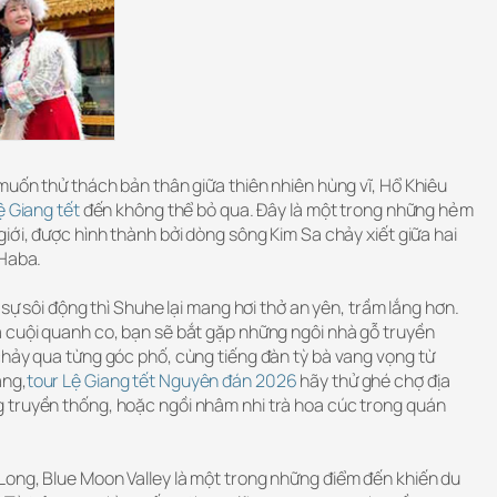
muốn thử thách bản thân giữa thiên nhiên hùng vĩ, Hổ Khiêu
ệ Giang tết
đến không thể bỏ qua. Đây là một trong những hẻm
iới, được hình thành bởi dòng sông Kim Sa chảy xiết giữa hai
 Haba.
 sự sôi động thì Shuhe lại mang hơi thở an yên, trầm lắng hơn.
 cuội quanh co, bạn sẽ bắt gặp những ngôi nhà gỗ truyền
chảy qua từng góc phố, cùng tiếng đàn tỳ bà vang vọng từ
áng,
tour Lệ Giang tết Nguyên đán 2026
hãy thử ghé chợ địa
 truyền thống, hoặc ngồi nhâm nhi trà hoa cúc trong quán
ong, Blue Moon Valley là một trong những điểm đến khiến du