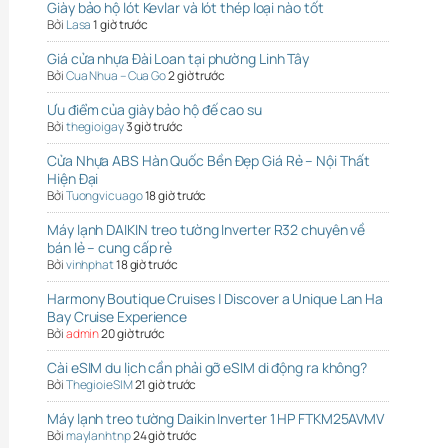
Giày bảo hộ lót Kevlar và lót thép loại nào tốt
Bởi
Lasa
1 giờ trước
Giá cửa nhựa Đài Loan tại phường Linh Tây
Bởi
Cua Nhua – Cua Go
2 giờ trước
Ưu điểm của giày bảo hộ đế cao su
Bởi
thegioigay
3 giờ trước
Cửa Nhựa ABS Hàn Quốc Bền Đẹp Giá Rẻ – Nội Thất
Hiện Đại
Bởi
Tuongvicuago
18 giờ trước
Máy lạnh DAIKIN treo tường Inverter R32 chuyên về
bán lẻ – cung cấp rẻ
Bởi
vinhphat
18 giờ trước
Harmony Boutique Cruises | Discover a Unique Lan Ha
Bay Cruise Experience
Bởi
admin
20 giờ trước
Cài eSIM du lịch cần phải gỡ eSIM di động ra không?
Bởi
ThegioieSIM
21 giờ trước
Máy lạnh treo tường Daikin Inverter 1 HP FTKM25AVMV
Bởi
maylanhtnp
24 giờ trước