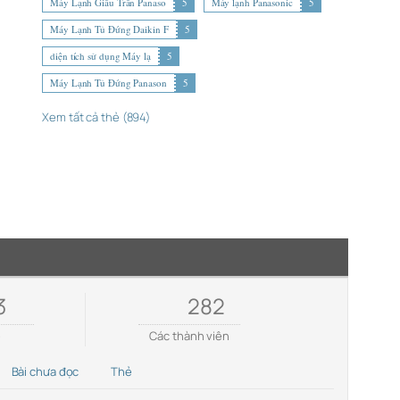
Máy Lạnh Giấu Trần Panaso
5
Máy lạnh Panasonic
5
Máy Lạnh Tủ Đứng Daikin F
5
diện tích sử dụng Máy lạ
5
Máy Lạnh Tủ Đứng Panason
5
Xem tất cả thẻ (894)
3
282
e
Các thành viên
Bài chưa đọc
Thẻ