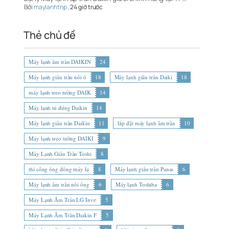
Bởi
maylanhtnp
,
24 giờ trước
Thẻ chủ đề
Máy lạnh âm trần DAIKIN
24
Máy lạnh giấu trần nối ố
18
Máy lạnh giấu trần Daiki
18
máy lạnh treo tường DAIK
14
Máy lạnh tủ đứng Daikin
14
Máy lạnh giấu trần Daikin
11
lắp đặt máy lạnh âm trần
10
Máy lạnh treo tường DAIKI
9
Máy Lạnh Giấu Trần Toshi
8
thi công ống đồng máy lạ
8
Máy lạnh giấu trần Panas
6
Máy lạnh âm trần nối ống
6
Máy lạnh Toshiba
6
Máy Lạnh Âm Trần LG Inve
5
Máy Lạnh Âm Trần Daikin F
5