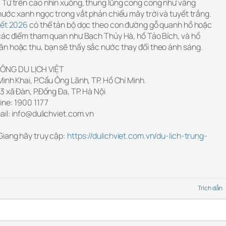
 Từ trên cao nhìn xuống, thung lũng cong cong như vầng
nước xanh ngọc trong vắt phản chiếu mây trời và tuyết trắng.
 tết 2026
có thể tản bộ dọc theo con đường gỗ quanh hồ hoặc
 các điểm tham quan như Bạch Thủy Hà, hồ Tảo Bích, và hồ
n hoặc thu, bạn sẽ thấy sắc nước thay đổi theo ánh sáng.
ÔNG DU LỊCH VIỆT
inh Khai, P.Cầu Ông Lãnh, TP. Hồ Chí Minh.
3 xã Đàn, P.Đống Đa, TP. Hà Nội
ine: 1900 1177
ail: info@dulichviet.com.vn
Giang hãy truy cập:
https://dulichviet.com.vn/du-lich-trung-
Trích dẫn