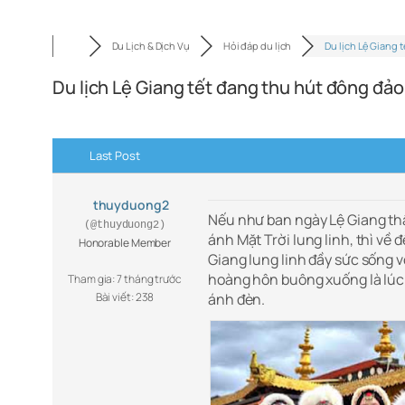
Du Lịch & Dịch Vụ
Hỏi đáp du lịch
Du lịch Lệ Giang 
Du lịch Lệ Giang tết đang thu hút đông đả
Last Post
thuyduong2
Nếu như ban ngày Lệ Giang thật
(@thuyduong2)
ánh Mặt Trời lung linh, thì về 
Honorable Member
Giang lung linh đầy sức sống 
hoàng hôn buông xuống là lú
Tham gia: 7 tháng trước
Bài viết: 238
ánh đèn.