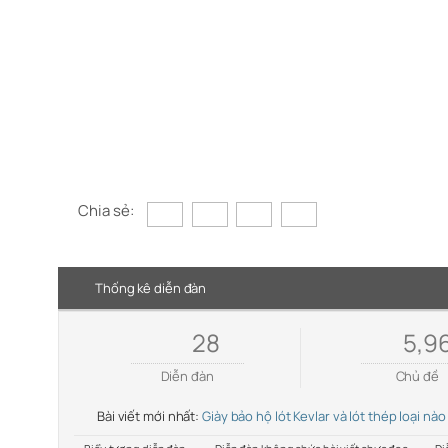
Chia sẻ:
Thống kê diễn đàn
28
5,9
Diễn đàn
Chủ đề
Bài viết mới nhất:
Giày bảo hộ lót Kevlar và lót thép loại nào