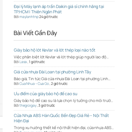
Đại lý Máy lạnh áp trần Daikin giá sỉ chính hãng tại
TP.HCM | Thiên Ngân Phát
Bởi
maylanhtnp
24 giờ trước
Bài Viết Gần Đây
Giày bảo hộ lót Kevlar và lót thép loại nào tốt
Việc phân biệt lót Kevlar và lót thép giúp người lao độ…
Bởi
Lasa
,
1 giờ trước
Giá cửa nhựa Đài Loan tại phường Linh Tây
Báo giá, Tin tức Giá cửa nhựa Đài Loan tại phường Linh…
Bởi
Cua Nhua – Cua Go
,
2 giờ trước
Ưu điểm của giày bảo hộ đế cao su
Giày bảo hộ đế cao su là lựa chọn lý tưởng cho môi trườ…
Bởi
thegioigay
,
3 giờ trước
Cửa Nhựa ABS Hàn Quốc Bền Đẹp Giá Rẻ – Nội Thất
Hiện Đại
Trong xu hướng thiết kế nội thất hiện đại, cửa nhựa ABS…