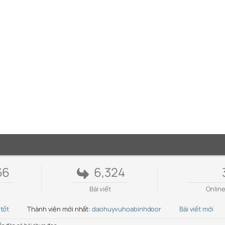
66
6,324
Bài viết
Onlin
 tốt
Thành viên mới nhất:
daohuyvuhoabinhdoor
Bài viết mới