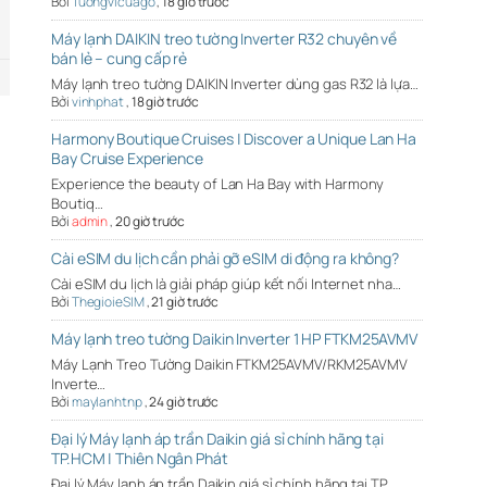
Bởi
Tuongvicuago
,
18 giờ trước
Máy lạnh DAIKIN treo tường Inverter R32 chuyên về
bán lẻ – cung cấp rẻ
Máy lạnh treo tường DAIKIN Inverter dùng gas R32 là lựa…
Bởi
vinhphat
,
18 giờ trước
Harmony Boutique Cruises | Discover a Unique Lan Ha
Bay Cruise Experience
Experience the beauty of Lan Ha Bay with Harmony
Boutiq…
Bởi
admin
,
20 giờ trước
Cài eSIM du lịch cần phải gỡ eSIM di động ra không?
Cài eSIM du lịch là giải pháp giúp kết nối Internet nha…
Bởi
ThegioieSIM
,
21 giờ trước
Máy lạnh treo tường Daikin Inverter 1 HP FTKM25AVMV
Máy Lạnh Treo Tường Daikin FTKM25AVMV/RKM25AVMV
Inverte…
Bởi
maylanhtnp
,
24 giờ trước
Đại lý Máy lạnh áp trần Daikin giá sỉ chính hãng tại
TP.HCM | Thiên Ngân Phát
Đại lý Máy lạnh áp trần Daikin giá sỉ chính hãng tại TP…