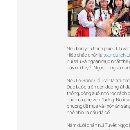
Nếu bạn yêu thích phiêu lưu và 
Hiệp chắc chắn là
tour du lịch L
núi sâu và ngoạn mục nhất thế g
dãy núi tuyết Ngọc Long và núi
Nếu Lệ Giang Cổ Trấn là trái tim
Dạo bước trên con đường lát đá
thống, dòng suối nhỏ róc rách 
quán cà phê ven đường. Buổi s
phương để mua vài món ăn sáng
nhỏ nhìn ra cầu đá cổ
Nằm dưới chân núi Tuyết Ngọc L