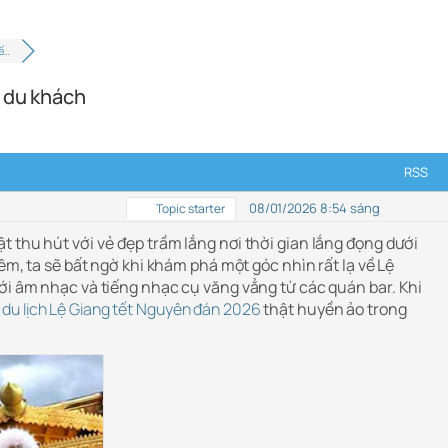
tế…
o du khách
RSS
08/01/2026 8:54 sáng
Topic starter
 thu hút với vẻ đẹp trầm lắng nơi thời gian lắng đọng dưới
đêm, ta sẽ bất ngờ khi khám phá một góc nhìn rất lạ về Lệ
với âm nhạc và tiếng nhạc cụ văng vẳng từ các quán bar. Khi
c
du lịch Lệ Giang tết Nguyên đán 2026
thật huyền ảo trong