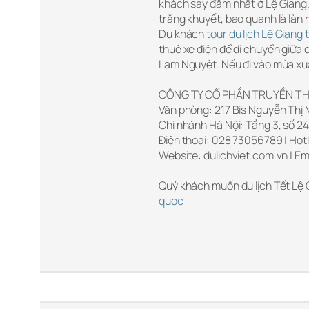
khách say đắm nhất ở Lệ Giang.
trăng khuyết, bao quanh là làn 
Du khách
tour du lịch Lệ Giang
thuê xe điện để di chuyển giữa
Lam Nguyệt. Nếu đi vào mùa xuâ
CÔNG TY CỔ PHẦN TRUYỀN TH
Văn phòng: 217 Bis Nguyễn Thị M
Chi nhánh Hà Nội: Tầng 3, số 24
Điện thoại: 028 73056789 | Hotl
Website: dulichviet.com.vn | Em
Quý khách muốn du lịch Tết Lệ 
quoc