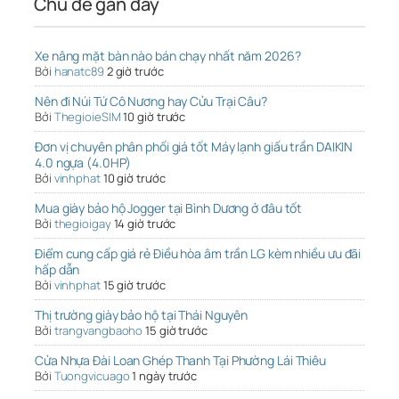
Chủ đề gần đây
Xe nâng mặt bàn nào bán chạy nhất năm 2026?
Bởi
hanatc89
2 giờ trước
Nên đi Núi Tứ Cô Nương hay Cửu Trại Câu?
Bởi
ThegioieSIM
10 giờ trước
Đơn vị chuyên phân phối giá tốt Máy lạnh giấu trần DAIKIN
4.0 ngựa (4.0HP)
Bởi
vinhphat
10 giờ trước
Mua giày bảo hộ Jogger tại Bình Dương ở đâu tốt
Bởi
thegioigay
14 giờ trước
Điểm cung cấp giá rẻ Điều hòa âm trần LG kèm nhiều ưu đãi
hấp dẫn
Bởi
vinhphat
15 giờ trước
Thị trường giày bảo hộ tại Thái Nguyên
Bởi
trangvangbaoho
15 giờ trước
Cửa Nhựa Đài Loan Ghép Thanh Tại Phường Lái Thiêu
Bởi
Tuongvicuago
1 ngày trước