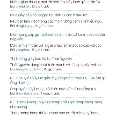
Không gian thương mại rất nên lắp Máy lạnh giấu trần DA…
Bởi
vinhphat
,
10 giờ trước
Mua giày bảo hộ Jogger tại Bình Dương ở đâu tốt
Nếu bạn làm việc trong các môi trường tiềm ẩn nhiều ngu…
Bởi
thegioigay
,
14 giờ trước
Điểm cung cấp giá rẻ Điều hòa âm trần LG kèm nhiều ưu đãi
hấp dẫn
Máy lạnh âm trần LG là giải pháp làm mát cao cấp với cô…
Bởi
vinhphat
,
15 giờ trước
Thị trường giày bảo hộ tại Thái Nguyên
Thái Nguyên đang phát triển mạnh về công nghiệp với nhi…
Bởi
trangvangbaoho
,
15 giờ trước
RE: Ép tuy ô thủy lực gần đây, Ống mềm thuỷ lực, Tuy ô là gì,
Ống thủy lực
Ống tuy ô thủy lực loại tốt hiện nay giá thế nàoỐng tuy…
Bởi
thaontasieuthi
,
1 ngày trước
RE: Thang Nâng Thủy Lực nhập khẩu giải pháp nâng hàng
nhà xưởng
Thang nâng hàng thủy lực loại nào thì tốt hiện anyThang…