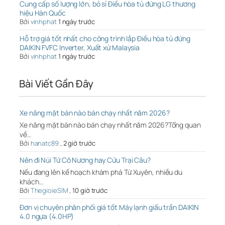
Cung cấp số lượng lớn, bỏ sỉ Điều hòa tủ đứng LG thương
hiệu Hàn Quốc
Bởi
vinhphat
1 ngày trước
Hỗ trợ giá tốt nhất cho công trình lắp Điều hòa tủ đứng
DAIKIN FVFC Inverter, Xuất xứ Malaysia
Bởi
vinhphat
1 ngày trước
Bài Viết Gần Đây
Xe nâng mặt bàn nào bán chạy nhất năm 2026?
Xe nâng mặt bàn nào bán chạy nhất năm 2026?Tổng quan
về…
Bởi
hanatc89
,
2 giờ trước
Nên đi Núi Tứ Cô Nương hay Cửu Trại Câu?
Nếu đang lên kế hoạch khám phá Tứ Xuyên, nhiều du
khách…
Bởi
ThegioieSIM
,
10 giờ trước
Đơn vị chuyên phân phối giá tốt Máy lạnh giấu trần DAIKIN
4.0 ngựa (4.0HP)