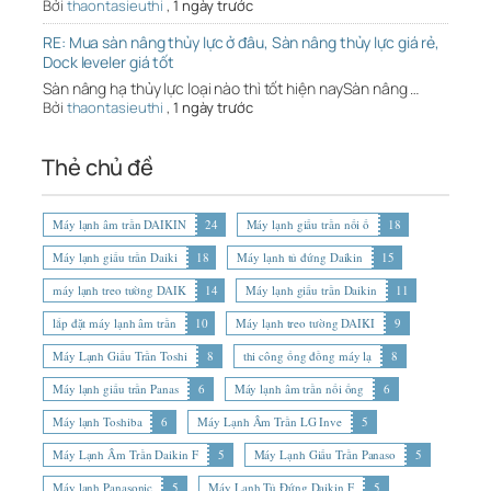
Bởi
thaontasieuthi
,
1 ngày trước
RE: Mua sàn nâng thủy lực ở đâu, Sàn nâng thủy lực giá rẻ,
Dock leveler giá tốt
Sàn nâng hạ thủy lực loại nào thì tốt hiện naySàn nâng …
Bởi
thaontasieuthi
,
1 ngày trước
Thẻ chủ đề
Máy lạnh âm trần DAIKIN
24
Máy lạnh giấu trần nối ố
18
Máy lạnh giấu trần Daiki
18
Máy lạnh tủ đứng Daikin
15
máy lạnh treo tường DAIK
14
Máy lạnh giấu trần Daikin
11
lắp đặt máy lạnh âm trần
10
Máy lạnh treo tường DAIKI
9
Máy Lạnh Giấu Trần Toshi
8
thi công ống đồng máy lạ
8
Máy lạnh giấu trần Panas
6
Máy lạnh âm trần nối ống
6
Máy lạnh Toshiba
6
Máy Lạnh Âm Trần LG Inve
5
Máy Lạnh Âm Trần Daikin F
5
Máy Lạnh Giấu Trần Panaso
5
Máy lạnh Panasonic
5
Máy Lạnh Tủ Đứng Daikin F
5