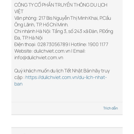
CÔNG TY CỔ PHẦN TRUYỀN THÔNG DU LỊCH
VIỆT
Văn phòng: 217 Bis Nguyễn Thị Minh Khai, P.Cầu
Ông Lãnh, TP. Hồ Chí Minh.
Chi nhánh Hà Nội: Tầng 3, số 243 xã Đàn, P.Đống
Đa, TP. Hà Nội
Điện thoại: 028 73056789 | Hotline: 1900 1177
Website: dulichviet.com.vn | Email:
info@dulichviet.com.vn
Quý khách muốn du lịch Tết Nhật Bản hãy truy
cập :
https://dulichviet.com.vn/du-lich-nhat-
ban
Trích dẫn