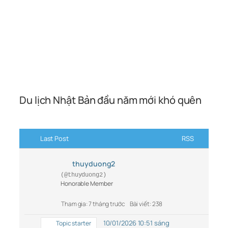
Du lịch Nhật Bản đầu năm mới khó quên
Last Post
RSS
thuyduong2
(@thuyduong2)
Honorable Member
Tham gia: 7 tháng trước
Bài viết: 238
10/01/2026 10:51 sáng
Topic starter