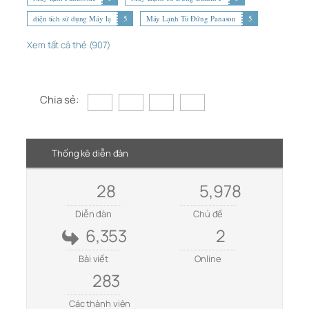
diện tích sử dụng Máy lạ
5
Máy Lạnh Tủ Đứng Panason
5
Xem tất cả thẻ (907)
Chia sẻ:
Thống kê diễn đàn
28
5,978
Diễn đàn
Chủ đề
6,353
2
Bài viết
Online
283
Các thành viên