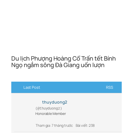
Du lịch Phượng Hoàng Cổ Trấn tết Bính
Ngọ ngắm sông Đà Giang uốn lượn
Last Post
RSS
thuyduong2
(@thuyduong2)
Honorable Member
Tham gia: 7 tháng trước
Bài viết: 238