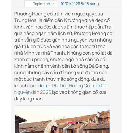
10/01/2026 8:08 sáng
Topic starter
Phượng Hoàng cổ trấn, viên ngọc quý của
Trung Hoa, là điểm đến lý tưởng với vẻ đẹp cổ
kính, văn hóa độc đáo và ẩm thực hấp dẫn.Trải
qua hàng ngàn năm lịch sử, Phượng Hoàng cổ
trấn vẫn giữ được gần như nguyên vẹn những
giá trị kiến trúc và văn hóa đặc trưng từ thời
nhà Minh và nhà Thanh. Những con phố lát đá
xanh rêu phong, những ngôi nhà sàn gỗ cổ
kính nằm chênh vênh bên bờ sông Đà Giang,
cùng những cây cầu đá cong vút đã tạo nên
một bức tranh thủy mặc sống động, đưa du
khách
tour du lịch Phượng Hoàng Cổ Trấn tết
Nguyên đán 2026
lạc vào không gian cổ xưa
đầy lãng mạn.