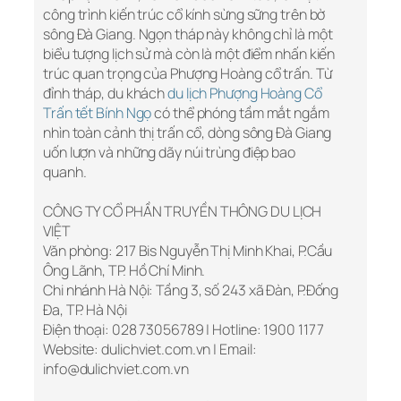
công trình kiến trúc cổ kính sừng sững trên bờ
sông Đà Giang. Ngọn tháp này không chỉ là một
biểu tượng lịch sử mà còn là một điểm nhấn kiến
trúc quan trọng của Phượng Hoàng cổ trấn. Từ
đỉnh tháp, du khách
du lịch Phượng Hoàng Cổ
Trấn tết Bính Ngọ
có thể phóng tầm mắt ngắm
nhìn toàn cảnh thị trấn cổ, dòng sông Đà Giang
uốn lượn và những dãy núi trùng điệp bao
quanh.
CÔNG TY CỔ PHẦN TRUYỀN THÔNG DU LỊCH
VIỆT
Văn phòng: 217 Bis Nguyễn Thị Minh Khai, P.Cầu
Ông Lãnh, TP. Hồ Chí Minh.
Chi nhánh Hà Nội: Tầng 3, số 243 xã Đàn, P.Đống
Đa, TP. Hà Nội
Điện thoại: 028 73056789 | Hotline: 1900 1177
Website: dulichviet.com.vn | Email:
info@dulichviet.com.vn