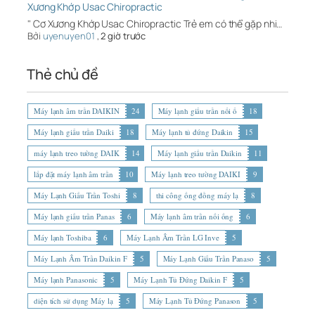
Xương Khớp Usac Chiropractic
" Cơ Xương Khớp Usac Chiropractic Trẻ em có thể gặp nhi…
Bởi
uyenuyen01
,
2 giờ trước
Thẻ chủ đề
Máy lạnh âm trần DAIKIN
24
Máy lạnh giấu trần nối ố
18
Máy lạnh giấu trần Daiki
18
Máy lạnh tủ đứng Daikin
15
máy lạnh treo tường DAIK
14
Máy lạnh giấu trần Daikin
11
lắp đặt máy lạnh âm trần
10
Máy lạnh treo tường DAIKI
9
Máy Lạnh Giấu Trần Toshi
8
thi công ống đồng máy lạ
8
Máy lạnh giấu trần Panas
6
Máy lạnh âm trần nối ống
6
Máy lạnh Toshiba
6
Máy Lạnh Âm Trần LG Inve
5
Máy Lạnh Âm Trần Daikin F
5
Máy Lạnh Giấu Trần Panaso
5
Máy lạnh Panasonic
5
Máy Lạnh Tủ Đứng Daikin F
5
diện tích sử dụng Máy lạ
5
Máy Lạnh Tủ Đứng Panason
5