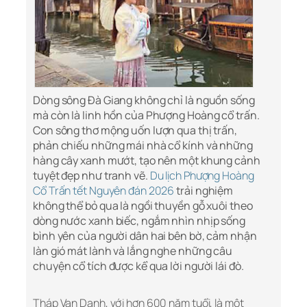
Dòng sông Đà Giang không chỉ là nguồn sống
mà còn là linh hồn của Phượng Hoàng cổ trấn.
Con sông thơ mộng uốn lượn qua thị trấn,
phản chiếu những mái nhà cổ kính và những
hàng cây xanh mướt, tạo nên một khung cảnh
tuyệt đẹp như tranh vẽ.
Du lịch Phượng Hoàng
Cổ Trấn tết Nguyên đán 2026
trải nghiệm
không thể bỏ qua là ngồi thuyền gỗ xuôi theo
dòng nước xanh biếc, ngắm nhìn nhịp sống
bình yên của người dân hai bên bờ, cảm nhận
làn gió mát lành và lắng nghe những câu
chuyện cổ tích được kể qua lời người lái đò.
Tháp Vạn Danh, với hơn 600 năm tuổi, là một