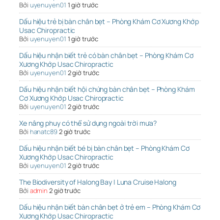
Bởi
uyenuyen01
1 giờ trước
Dấu hiệu trẻ bị bàn chân bẹt – Phòng Khám Cơ Xương Khớp
Usac Chiropractic
Bởi
uyenuyen01
1 giờ trước
Dấu hiệu nhận biết trẻ có bàn chân bẹt – Phòng Khám Cơ
Xương Khớp Usac Chiropractic
Bởi
uyenuyen01
2 giờ trước
Dấu hiệu nhận biết hội chứng bàn chân bẹt – Phòng Khám
Cơ Xương Khớp Usac Chiropractic
Bởi
uyenuyen01
2 giờ trước
Xe nâng phuy có thể sử dụng ngoài trời mưa?
Bởi
hanatc89
2 giờ trước
Dấu hiệu nhận biết bé bị bàn chân bẹt – Phòng Khám Cơ
Xương Khớp Usac Chiropractic
Bởi
uyenuyen01
2 giờ trước
The Biodiversity of Halong Bay | Luna Cruise Halong
Bởi
admin
2 giờ trước
Dấu hiệu nhận biết bàn chân bẹt ở trẻ em – Phòng Khám Cơ
Xương Khớp Usac Chiropractic