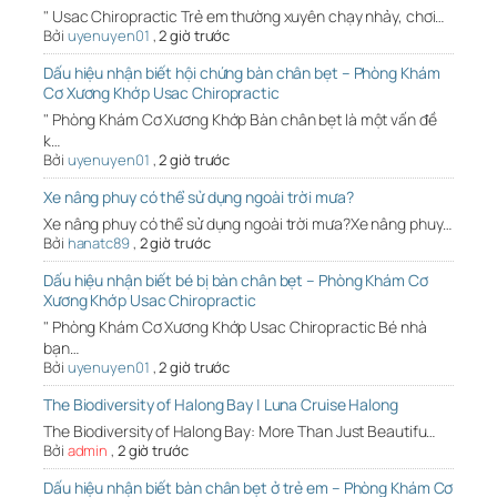
" Usac Chiropractic Trẻ em thường xuyên chạy nhảy, chơi…
Bởi
uyenuyen01
,
2 giờ trước
Dấu hiệu nhận biết hội chứng bàn chân bẹt – Phòng Khám
Cơ Xương Khớp Usac Chiropractic
" Phòng Khám Cơ Xương Khớp Bàn chân bẹt là một vấn đề
k…
Bởi
uyenuyen01
,
2 giờ trước
Xe nâng phuy có thể sử dụng ngoài trời mưa?
Xe nâng phuy có thể sử dụng ngoài trời mưa?Xe nâng phuy…
Bởi
hanatc89
,
2 giờ trước
Dấu hiệu nhận biết bé bị bàn chân bẹt – Phòng Khám Cơ
Xương Khớp Usac Chiropractic
" Phòng Khám Cơ Xương Khớp Usac Chiropractic Bé nhà
bạn…
Bởi
uyenuyen01
,
2 giờ trước
The Biodiversity of Halong Bay | Luna Cruise Halong
The Biodiversity of Halong Bay: More Than Just Beautifu…
Bởi
admin
,
2 giờ trước
Dấu hiệu nhận biết bàn chân bẹt ở trẻ em – Phòng Khám Cơ