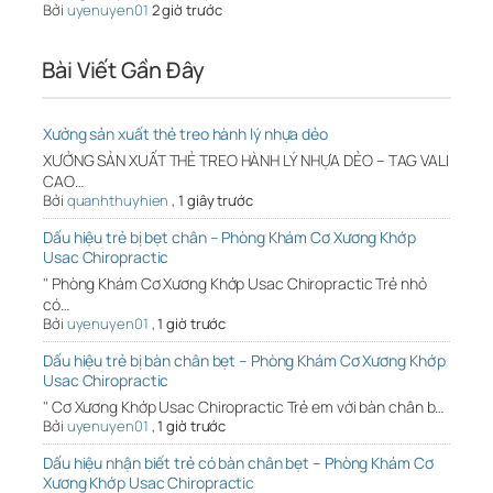
Bởi
uyenuyen01
2 giờ trước
Bài Viết Gần Đây
Xưởng sản xuất thẻ treo hành lý nhựa dẻo
XƯỞNG SẢN XUẤT THẺ TREO HÀNH LÝ NHỰA DẺO – TAG VALI
CAO…
Bởi
quanhthuyhien
,
1 giây trước
Dấu hiệu trẻ bị bẹt chân – Phòng Khám Cơ Xương Khớp
Usac Chiropractic
" Phòng Khám Cơ Xương Khớp Usac Chiropractic Trẻ nhỏ
có…
Bởi
uyenuyen01
,
1 giờ trước
Dấu hiệu trẻ bị bàn chân bẹt – Phòng Khám Cơ Xương Khớp
Usac Chiropractic
" Cơ Xương Khớp Usac Chiropractic Trẻ em với bàn chân b…
Bởi
uyenuyen01
,
1 giờ trước
Dấu hiệu nhận biết trẻ có bàn chân bẹt – Phòng Khám Cơ
Xương Khớp Usac Chiropractic