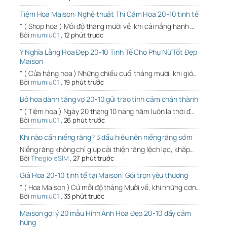
Tiệm Hoa Maison: Nghệ thuật Thi Cắm Hoa 20-10 tinh tế
" ( Shop hoa ) Mỗi độ tháng mười về, khi cái nắng hanh …
Bởi
miumiu01
,
12 phút trước
Ý Nghĩa Lẵng Hoa Đẹp 20-10 Tinh Tế Cho Phụ Nữ Tốt Đẹp
Maison
" ( Cửa hàng hoa ) Những chiều cuối tháng mười, khi gió…
Bởi
miumiu01
,
19 phút trước
Bó hoa dành tặng vợ 20-10 gửi trao tình cảm chân thành
" ( Tiệm hoa ) Ngày 20 tháng 10 hàng năm luôn là thời đ…
Bởi
miumiu01
,
26 phút trước
Khi nào cần niềng răng? 3 dấu hiệu nên niềng răng sớm
Niềng răng không chỉ giúp cải thiện răng lệch lạc, khấp…
Bởi
ThegioieSIM
,
27 phút trước
Giá Hoa 20-10 tinh tế tại Maison: Gói trọn yêu thương
" ( Hoa Maison ) Cứ mỗi độ tháng Mười về, khi những cơn…
Bởi
miumiu01
,
33 phút trước
Maison gợi ý 20 mẫu Hình Ảnh Hoa Đẹp 20-10 đầy cảm
hứng