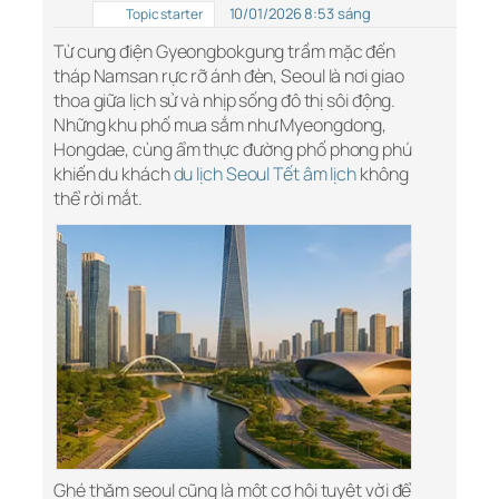
10/01/2026 8:53 sáng
Topic starter
Từ cung điện Gyeongbokgung trầm mặc đến
tháp Namsan rực rỡ ánh đèn, Seoul là nơi giao
thoa giữa lịch sử và nhịp sống đô thị sôi động.
Những khu phố mua sắm như Myeongdong,
Hongdae, cùng ẩm thực đường phố phong phú
khiến du khách
du lịch Seoul Tết âm lịch
không
thể rời mắt.
Ghé thăm seoul cũng là một cơ hội tuyệt vời để