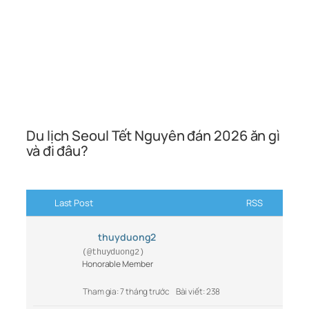
Du lịch Seoul Tết Nguyên đán 2026 ăn gì
và đi đâu?
Last Post
RSS
thuyduong2
(@thuyduong2)
Honorable Member
Tham gia: 7 tháng trước
Bài viết: 238