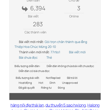
Diễn đàn
Chủ đề
6,394
3
Bài viết
Online
283
Các thành viên
Bài viết mới nhất:
Gói trọn chân thành qua lẵng
Thiệp Hoa Chúc Mừng 20-10
Thành viên mới nhất:
77rtio1
Bài viết mới
Bài chưa đọc
Thẻ
Biểu tượng diễn đàn:
Diễn đàn không chứa bài viết chưa đọc
Diễn đàn có bài chưa đọc
Biểu tượng bài viết:
Not Replied
Đã trả lời
Hoạt động
Hot
Dính
Unapproved
Đã giải quyết
Riêng tư
Đóng
hàng nội địa thái lan
,
du thuyền 5 sao hạ long
,
Halong