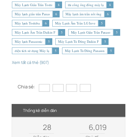
Máy Lạnh Giấu Trần Toshi
8
thi công ống đồng máy lạ
8
Máy lạnh giấu trần Panas
6
Máy lạnh âm trần nối ống
6
Máy lạnh Toshiba
6
Máy Lạnh Âm Trần LG Inve
5
Máy Lạnh Âm Trần Daikin F
5
Máy Lạnh Giấu Trần Panaso
5
Máy lạnh Panasonic
5
Máy Lạnh Tủ Đứng Daikin F
5
diện tích sử dụng Máy lạ
5
Máy Lạnh Tủ Đứng Panason
5
Xem tất cả thẻ (907)
Chia sẻ:
Thống kê diễn đàn
28
6,019