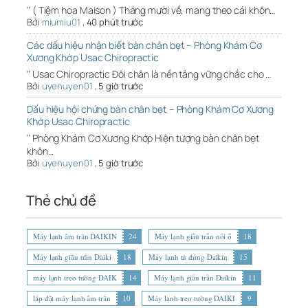
" ( Tiệm hoa Maison ) Tháng mười về, mang theo cái khôn…
Bởi
miumiu01
,
40 phút trước
Các dấu hiệu nhận biết bàn chân bẹt – Phòng Khám Cơ
Xương Khớp Usac Chiropractic
" Usac Chiropractic Đôi chân là nền tảng vững chắc cho …
Bởi
uyenuyen01
,
5 giờ trước
Dấu hiệu hội chứng bàn chân bẹt – Phòng Khám Cơ Xương
Khớp Usac Chiropractic
" Phòng Khám Cơ Xương Khớp Hiện tượng bàn chân bẹt
khôn…
Bởi
uyenuyen01
,
5 giờ trước
Thẻ chủ đề
Máy lạnh âm trần DAIKIN
24
Máy lạnh giấu trần nối ố
18
Máy lạnh giấu trần Daiki
18
Máy lạnh tủ đứng Daikin
15
máy lạnh treo tường DAIK
14
Máy lạnh giấu trần Daikin
11
lắp đặt máy lạnh âm trần
10
Máy lạnh treo tường DAIKI
9