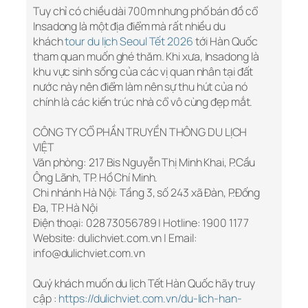
Tuy chỉ có chiều dài 700m nhưng phố bán đồ cổ
Insadong là một địa điểm mà rất nhiều du
khách
tour du lịch Seoul Tết 2026
tới Hàn Quốc
tham quan muốn ghé thăm. Khi xưa, Insadong là
khu vực sinh sống của các vị quan nhân tại đất
nước này nên điểm làm nên sự thu hút của nó
chính là các kiến trúc nhà cổ vô cùng đẹp mắt.
CÔNG TY CỔ PHẦN TRUYỀN THÔNG DU LỊCH
VIỆT
Văn phòng: 217 Bis Nguyễn Thị Minh Khai, P.Cầu
Ông Lãnh, TP. Hồ Chí Minh.
Chi nhánh Hà Nội: Tầng 3, số 243 xã Đàn, P.Đống
Đa, TP. Hà Nội
Điện thoại: 028 73056789 | Hotline: 1900 1177
Website: dulichviet.com.vn | Email:
info@dulichviet.com.vn
Quý khách muốn du lịch Tết Hàn Quốc hãy truy
cập :
https://dulichviet.com.vn/du-lich-han-