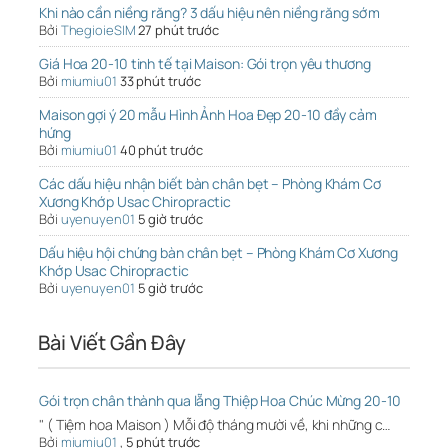
Khi nào cần niềng răng? 3 dấu hiệu nên niềng răng sớm
Bởi
ThegioieSIM
27 phút trước
Giá Hoa 20-10 tinh tế tại Maison: Gói trọn yêu thương
Bởi
miumiu01
33 phút trước
Maison gợi ý 20 mẫu Hình Ảnh Hoa Đẹp 20-10 đầy cảm
hứng
Bởi
miumiu01
40 phút trước
Các dấu hiệu nhận biết bàn chân bẹt – Phòng Khám Cơ
Xương Khớp Usac Chiropractic
Bởi
uyenuyen01
5 giờ trước
Dấu hiệu hội chứng bàn chân bẹt – Phòng Khám Cơ Xương
Khớp Usac Chiropractic
Bởi
uyenuyen01
5 giờ trước
Bài Viết Gần Đây
Gói trọn chân thành qua lẵng Thiệp Hoa Chúc Mừng 20-10
" ( Tiệm hoa Maison ) Mỗi độ tháng mười về, khi những c…
Bởi
miumiu01
,
5 phút trước