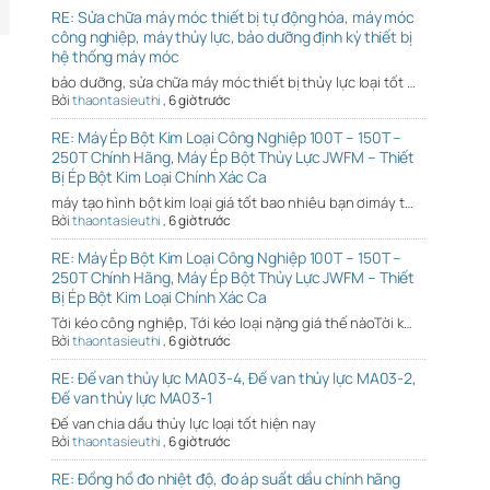
RE: Sửa chữa máy móc thiết bị tự động hóa, máy móc
công nghiệp, máy thủy lực, bảo dưỡng định kỳ thiết bị
hệ thống máy móc
bảo dưỡng, sửa chữa máy móc thiết bị thủy lực loại tốt …
Bởi
thaontasieuthi
,
6 giờ trước
RE: Máy Ép Bột Kim Loại Công Nghiệp 100T – 150T –
250T Chính Hãng, Máy Ép Bột Thủy Lực JWFM – Thiết
Bị Ép Bột Kim Loại Chính Xác Ca
máy tạo hình bột kim loại giá tốt bao nhiêu bạn ơimáy t…
Bởi
thaontasieuthi
,
6 giờ trước
RE: Máy Ép Bột Kim Loại Công Nghiệp 100T – 150T –
250T Chính Hãng, Máy Ép Bột Thủy Lực JWFM – Thiết
Bị Ép Bột Kim Loại Chính Xác Ca
Tời kéo công nghiệp, Tới kéo loại nặng giá thế nàoTời k…
Bởi
thaontasieuthi
,
6 giờ trước
RE: Đế van thủy lực MA03-4, Đế van thủy lực MA03-2,
Đế van thủy lực MA03-1
Đế van chia dầu thủy lực loại tốt hiện nay
Bởi
thaontasieuthi
,
6 giờ trước
RE: Đồng hồ đo nhiệt độ, đo áp suất dầu chính hãng