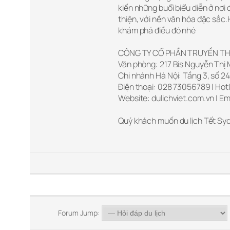
kiến những buổi biểu diễn ở nơi
thiện, với nền văn hóa đặc sắc.
khám phá điều đó nhé
CÔNG TY CỔ PHẦN TRUYỀN TH
Văn phòng: 217 Bis Nguyễn Thị M
Chi nhánh Hà Nội: Tầng 3, số 24
Điện thoại: 028 73056789 | Hotl
Website: dulichviet.com.vn | Em
Quý khách muốn du lịch Tết Syd
Forum Jump: