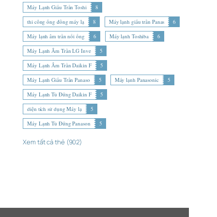
Máy Lạnh Giấu Trần Toshi
8
thi công ống đồng máy lạ
8
Máy lạnh giấu trần Panas
6
Máy lạnh âm trần nối ống
6
Máy lạnh Toshiba
6
Máy Lạnh Âm Trần LG Inve
5
Máy Lạnh Âm Trần Daikin F
5
Máy Lạnh Giấu Trần Panaso
5
Máy lạnh Panasonic
5
Máy Lạnh Tủ Đứng Daikin F
5
diện tích sử dụng Máy lạ
5
Máy Lạnh Tủ Đứng Panason
5
Xem tất cả thẻ (902)