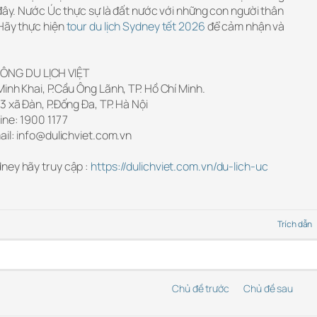
 đây. Nước Úc thực sự là đất nước với những con người thân
Hãy thực hiện
tour du lịch Sydney tết 2026
để cảm nhận và
ÔNG DU LỊCH VIỆT
inh Khai, P.Cầu Ông Lãnh, TP. Hồ Chí Minh.
3 xã Đàn, P.Đống Đa, TP. Hà Nội
ine: 1900 1177
ail: info@dulichviet.com.vn
ney hãy truy cập :
https://dulichviet.com.vn/du-lich-uc
Trích dẫn
Chủ đề trước
Chủ đề sau