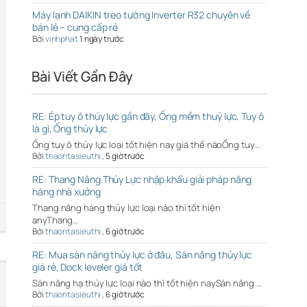
Máy lạnh DAIKIN treo tường Inverter R32 chuyên về
bán lẻ – cung cấp rẻ
Bởi
vinhphat
1 ngày trước
Bài Viết Gần Đây
RE: Ép tuy ô thủy lực gần đây, Ống mềm thuỷ lực, Tuy ô
là gì, Ống thủy lực
Ống tuy ô thủy lực loại tốt hiện nay giá thế nàoỐng tuy…
Bởi
thaontasieuthi
,
5 giờ trước
RE: Thang Nâng Thủy Lực nhập khẩu giải pháp nâng
hàng nhà xưởng
Thang nâng hàng thủy lực loại nào thì tốt hiện
anyThang…
Bởi
thaontasieuthi
,
6 giờ trước
RE: Mua sàn nâng thủy lực ở đâu, Sàn nâng thủy lực
giá rẻ, Dock leveler giá tốt
Sàn nâng hạ thủy lực loại nào thì tốt hiện naySàn nâng …
Bởi
thaontasieuthi
,
6 giờ trước