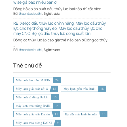
wise giá bao nhiêu bạn ơi
Đồng hồ đo áp suất dầu thủy lực loại nào thì tốt hiện …
Bởi
thaontasieuthi
,
6 giờ trước
RE: Xe lọc dầu thủy lực chính hãng, Máy lọc dầu thủy
lực cho hệ thống máy ép, Máy lọc dầu thủy lực cho
máy CNC, Bộ lọc dầu thủy lực công suất lớn
Động cơ thủy lực áp cao giá thế nào bạn ơiĐộng cơ thủy
…
Bởi
thaontasieuthi
,
6 giờ trước
Thẻ chủ đề
Máy lạnh âm trần DAIKIN
24
Máy lạnh giấu trần nối ố
18
Máy lạnh giấu trần Daiki
18
Máy lạnh tủ đứng Daikin
15
máy lạnh treo tường DAIK
14
Máy lạnh giấu trần Daikin
11
lắp đặt máy lạnh âm trần
10
Máy lạnh treo tường DAIKI
9