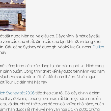
t đất nước hiện đại và giàu có. Đây chính là một cây cầu
có vòm cầu cao nhất, đỉnh cầu cao tận 134m2, và tổng khối
ấn. Cầu cảng Sydney đã được ghi vào kỷ lục Guiness.
Du lịch
thấy
ột công trình kiến trúc đáng tự hào của người Úc. Hình dáng
nh cánh buồm. Công trình thiết kế này được tiến hành vào năm
 Mạch. Và sau 4 năm mới bắt đầu hoàn thành. Nhiều người
một Tour Úc đến nhà hát này
lịch Sydney tết 2026
tiếp theo của tôi. Bởi đây chính là điểm
ẽ thấy đó là một phòng hòa nhạc rất lớn, một nơi trình diễn
opera, và đâu chỉ có thế trong đó còn có những nhà hàng, quán
 cảm nhận được rất nhiều về nền văn hóa Úc khi được chứng