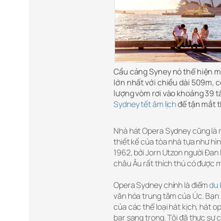
Cầu cảng Syney nó thể hiện mộ
lớn nhất với chiều dài 509m, 
lượng vòm rơi vào khoảng 39 t
Sydney tết âm lịch
để tận mắt 
Nhà hát Opera Sydney cũng là m
thiết kế của tòa nhà tựa như hì
1962, bởi Jorn Utzon người Đan
châu Âu rất thích thú có được 
Opera Sydney chính là điểm
du 
văn hóa trung tâm của Úc. Bạn s
của các thể loại hát kịch, hát 
bar sang trọng. Tôi đã thực sự