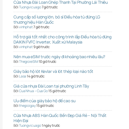
Cửa Nhựa Đài Loan Ghép Thanh Tại Phường Lái Thiêu
Bởi
Tuongvicuago
7 giờ trước
Cung cấp số lượng lớn, bỏ sỉ Điều hòa tủ đứng LG
thương hiệu Hàn Quốc
Bởi
vinhphat
7 giờ trước
Hỗ trợ giá tốt nhất cho công trình lắp Điều hòa tủ đứng
DAIKIN FVFC Inverter, Xuất xứ Malaysia
Bởi
vinhphat
9 giờ trước
Nên mua eSIM trước ngày đi khoảng bao nhiêu lâu?
Bởi
ThegioieSIM
10 giờ trước
Giày bảo hộ lót Kevlar và lót thép loại nào tốt
Bởi
Lasa
14 giờ trước
Giá cửa nhựa Đài Loan tại phường Linh Tây
Bởi
Cua Nhua – Cua Go
15 giờ trước
Ưu điểm của giày bảo hộ đế cao su
Bởi
thegioigay
15 giờ trước
Cửa Nhựa ABS Hàn Quốc Bền Đẹp Giá Rẻ – Nội Thất
Hiện Đại
Bởi
Tuongvicuago
1 ngày trước