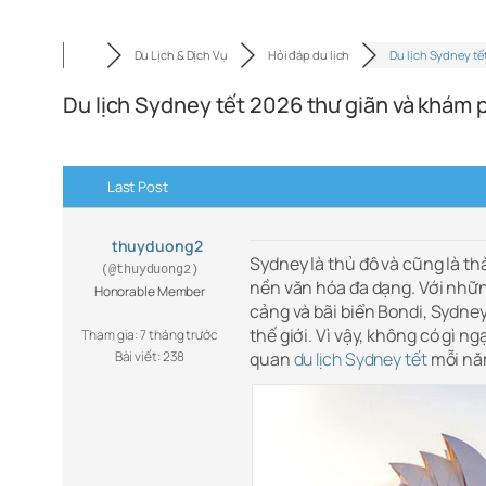
Du Lịch & Dịch Vụ
Hỏi đáp du lịch
Du lịch Sydney tế
Du lịch Sydney tết 2026 thư giãn và khám 
Last Post
thuyduong2
Sydney là thủ đô và cũng là th
(@thuyduong2)
nền văn hóa đa dạng. Với nhữn
Honorable Member
cảng và bãi biển Bondi, Sydne
thế giới. Vì vậy, không có gì 
Tham gia: 7 tháng trước
Bài viết: 238
quan
du lịch Sydney tết
mỗi nă